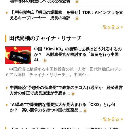
端半導体の製造に不可欠な検査装…
【戸松信博氏「明日の爆騰株」を探せ】TDK：AIインフラを支
えるキープレーヤー 成長の再評…
一覧を見る
田代尚機のチャイナ・リサーチ
中国「Kimi K3」の衝撃に世界はどう対応するの
か？ 米財務長官が検討する「蒸留を行う中国
AI…
中国経済に精通する中国株投資の第一人者・田代尚機氏のプレ
ミアム連載「チャイナ・リサーチ」。中国企…
中国経済“予想外の低成長”で政策のテコ入れ必至か 経済運営
方針の修正で成長加速が予想さ…
“AI革命”で爆発的な需要拡大が見込まれる「CXO」とは何
か？ 高い競争力を持つ中国の医薬品…
一覧を見る