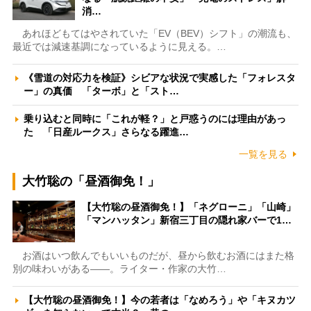
消…
あれほどもてはやされていた「EV（BEV）シフト」の潮流も、
最近では減速基調になっているように見える。…
《雪道の対応力を検証》シビアな状況で実感した「フォレスタ
ー」の真価 「ターボ」と「スト…
乗り込むと同時に「これが軽？」と戸惑うのには理由があっ
た 「日産ルークス」さらなる躍進…
一覧を見る
大竹聡の「昼酒御免！」
【大竹聡の昼酒御免！】「ネグローニ」「山崎」
「マンハッタン」新宿三丁目の隠れ家バーで1…
お酒はいつ飲んでもいいものだが、昼から飲むお酒にはまた格
別の味わいがある――。ライター・作家の大竹…
【大竹聡の昼酒御免！】今の若者は「なめろう」や「キヌカツ