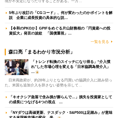
境が不安定になったりすることがある。一方…
5年ぶり改訂の「CGコード」、何が変わったのかポイントを解
説 企業に成長投資の具体的な説…
【令和のPKOか】GPIFをめぐる片山財務相の「円資産への投
資拡大」発言の波紋 「国債重視」…
一覧を見る
森口亮「まるわかり市況分析」
「トレンド転換のスイッチになり得る」“介入慣
れ”した市場心理を変える「日米協調為替介入」
…
日米両政府が、約28年ぶりとなる円買いの協調介入に踏み切っ
た。米国も追加介入を辞さない姿勢を示して…
「キオクシア急落で含み損が膨らんで…」損失を投資家として
の成長につなげる4つの視点 …
「NYダウは高値更新、ナスダック・S&P500は足踏み」が意味
する米国株市場の変化 半…