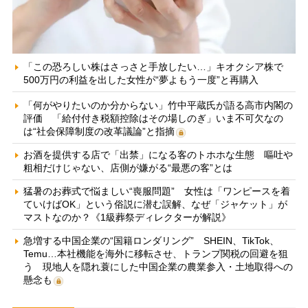
「この恐ろしい株はさっさと手放したい…」キオクシア株で
500万円の利益を出した女性が“夢よもう一度”と再購入
「何がやりたいのか分からない」竹中平蔵氏が語る高市内閣の
評価 「給付付き税額控除はその場しのぎ」いま不可欠なの
は“社会保障制度の改革議論”と指摘
お酒を提供する店で「出禁」になる客のトホホな生態 嘔吐や
粗相だけじゃない、店側が嫌がる“最悪の客”とは
猛暑のお葬式で悩ましい“喪服問題” 女性は「ワンピースを着
ていけばOK」という俗説に潜む誤解、なぜ「ジャケット」が
マストなのか？《1級葬祭ディレクターが解説》
急増する中国企業の“国籍ロンダリング” SHEIN、TikTok、
Temu…本社機能を海外に移転させ、トランプ関税の回避を狙
う 現地人を隠れ蓑にした中国企業の農業参入・土地取得への
懸念も