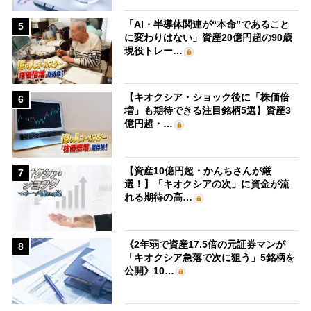
「AI・半導体関連が“本命”であること
5
に変わりはない」資産20億円超の90歳
現役トレー…
【キオクシア・ショック後に「株価倍
6
増」も期待できる注目銘柄5選】資産3
億円超・…
【資産10億円超・かんちさんが厳
7
選！】「キオクシアの次」に資金が流
れる期待の高…
《2年弱で資産17.5倍の元証券マンが
8
「キオクシア急落で次に狙う」5銘柄を
公開》10…