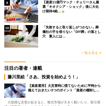
【資産11億円マック・チェリーさん厳
9
選「キオクシア・ショック」後に大化
け期待4銘…
「失敗すると取り返しがつかない」葬
10
儀社の手を借りない「DIY葬」の落とし
穴 素人には…
一覧を見る
注目の著者・連載
藤川里絵「さあ、投資を始めよう！」
【資産運用】大災害時に慌てないために平時から
備えておきたい3つのポイント「資産の棚卸し…
大規模な災害が起きると、株式市場が大きく動いたり、取引環