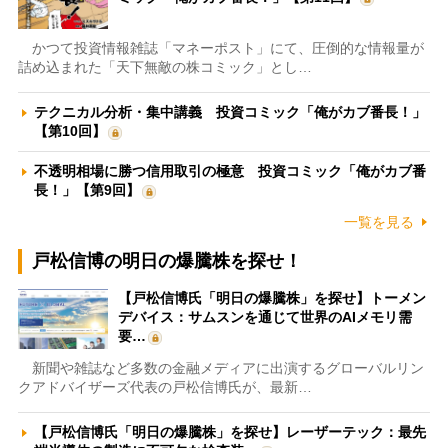
かつて投資情報雑誌「マネーポスト」にて、圧倒的な情報量が
詰め込まれた「天下無敵の株コミック」とし…
テクニカル分析・集中講義 投資コミック「俺がカブ番長！」
【第10回】
不透明相場に勝つ信用取引の極意 投資コミック「俺がカブ番
長！」【第9回】
一覧を見る
戸松信博の明日の爆騰株を探せ！
【戸松信博氏「明日の爆騰株」を探せ】トーメン
デバイス：サムスンを通じて世界のAIメモリ需
要…
新聞や雑誌など多数の金融メディアに出演するグローバルリン
クアドバイザーズ代表の戸松信博氏が、最新…
【戸松信博氏「明日の爆騰株」を探せ】レーザーテック：最先