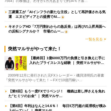
7564）の株価は、わずか1カ月あまりで約34％下落…
三菱重工が「AIインフラの新たな主役」として再評価される気
運 エヌビディアとの提携でAI…
キオクシアHD「7万円割れからの急反発」は再びの上昇局面へ
の反転シグナルか？ 市場のムー…
一覧を見る
突然マルサがやって来た！
【最終回】1億6000万円の負債と引き換えに手に
入れたプライスレスな経験 ｜ 突然マルサがや…
2009年12月に発行された元FXトレーダー・磯貝清明氏の著書
『突然マルサがやって来た！～FXで10億円稼い…
【第9回】もう一度FXでリベンジ！ 種銭は差し押さえを免れ
た”ヒミツのお金” ｜ 突然マルサ…
【第8回】年利はなんと14.6％！ 毎日5万円超の延滞税が積み
上がっていく ｜ 突然マルサ…