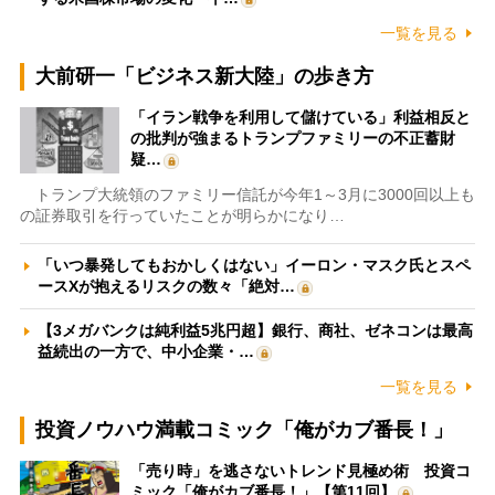
一覧を見る
大前研一「ビジネス新大陸」の歩き方
「イラン戦争を利用して儲けている」利益相反と
の批判が強まるトランプファミリーの不正蓄財
疑…
トランプ大統領のファミリー信託が今年1～3月に3000回以上も
の証券取引を行っていたことが明らかになり…
「いつ暴発してもおかしくはない」イーロン・マスク氏とスペ
ースXが抱えるリスクの数々「絶対…
【3メガバンクは純利益5兆円超】銀行、商社、ゼネコンは最高
益続出の一方で、中小企業・…
一覧を見る
投資ノウハウ満載コミック「俺がカブ番長！」
「売り時」を逃さないトレンド見極め術 投資コ
ミック「俺がカブ番長！」【第11回】