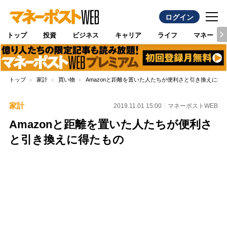
ログイン
トップ
投資
ビジネス
キャリア
ライフ
マネー
トップ
家計
買い物
Amazonと距離を置いた人たちが便利さと引き換えに得
家計
2019.11.01 15:00
マネーポストWEB
Amazonと距離を置いた人たちが便利さ
と引き換えに得たもの
Loaded
:
97.13%
/
Unmute