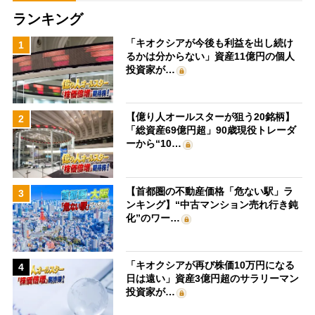
ランキング
「キオクシアが今後も利益を出し続け
1
るかは分からない」資産11億円の個人
投資家が…
【億り人オールスターが狙う20銘柄】
2
「総資産69億円超」90歳現役トレーダ
ーから“10…
【首都圏の不動産価格「危ない駅」ラ
3
ンキング】“中古マンション売れ行き鈍
化”のワー…
「キオクシアが再び株価10万円になる
4
日は遠い」資産3億円超のサラリーマン
投資家が…