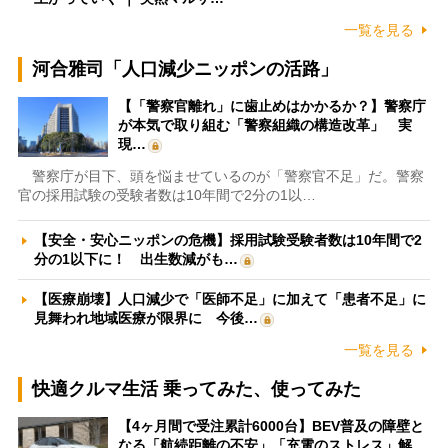
一覧を見る
河合雅司「人口減少ニッポンの活路」
【「警察官離れ」に歯止めはかかるか？】警察庁
が本気で取り組む「警察組織の構造改革」 実
現…
警察庁が目下、頭を悩ませているのが「警察官不足」だ。警察
官の採用試験の受験者数は10年間で2分の1以…
【安全・安心ニッポンの危機】採用試験受験者数は10年間で2
分の1以下に！ 出生数減がも…
【医療崩壊】人口減少で「医師不足」に加えて「患者不足」に
見舞われ地域医療が限界に 今後…
一覧を見る
快適クルマ生活 乗ってみた、使ってみた
【4ヶ月間で受注累計6000台】BEV普及の障壁と
なる「航続距離の不安」「充電のストレス」解