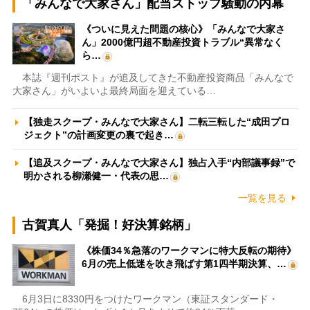
「みんなで大家さん」配当ストップ騒動の内幕
《ついに見えた問題の核心》「みんなで大家さ
ん」2000億円超不動産投資トラブル“異常なく
ら…
本誌『週刊ポスト』が追及してきた不動産投資商品「みんなで
大家さん」がいよいよ最終局面を迎えている…
【独走スクープ・みんなで大家さん】二転三転した“成田プロ
ジェクト”の計画変更の裏で起き…
【追及スクープ・みんなで大家さん】独占入手“内部議事録”で
明かされる柳瀬健一・代表の思…
一覧を見る
古賀真人「発掘！好決算銘柄」
《株価34％急落のワークマンに特大反転の期待》
6月の売上低迷を吹き飛ばす第1四半期決算、…
6月3日に8330円をつけたワークマン（東証スタンダード・