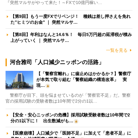
『突然マルサがやって来た！～FXで10億円稼い…
【第9回】もう一度FXでリベンジ！ 種銭は差し押さえを免れ
た”ヒミツのお金” ｜ 突然マルサ…
【第8回】年利はなんと14.6％！ 毎日5万円超の延滞税が積み
上がっていく ｜ 突然マルサ…
一覧を見る
河合雅司「人口減少ニッポンの活路」
【「警察官離れ」に歯止めはかかるか？】警察庁
が本気で取り組む「警察組織の構造改革」 実
現…
警察庁が目下、頭を悩ませているのが「警察官不足」だ。警察
官の採用試験の受験者数は10年間で2分の1以…
【安全・安心ニッポンの危機】採用試験受験者数は10年間で2
分の1以下に！ 出生数減がも…
【医療崩壊】人口減少で「医師不足」に加えて「患者不足」に