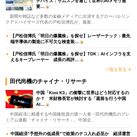
デバイス：サムスンを通じて世界のAIメモリ需
要…
新聞や雑誌など多数の金融メディアに出演するグローバルリン
クアドバイザーズ代表の戸松信博氏が、最新…
【戸松信博氏「明日の爆騰株」を探せ】レーザーテック：最先
端半導体の製造に不可欠な検査装…
【戸松信博氏「明日の爆騰株」を探せ】TDK：AIインフラを支
えるキープレーヤー 成長の再評…
一覧を見る
田代尚機のチャイナ・リサーチ
中国「Kimi K3」の衝撃に世界はどう対応するの
か？ 米財務長官が検討する「蒸留を行う中国
AI…
中国経済に精通する中国株投資の第一人者・田代尚機氏のプレ
ミアム連載「チャイナ・リサーチ」。中国企…
中国経済“予想外の低成長”で政策のテコ入れ必至か 経済運営