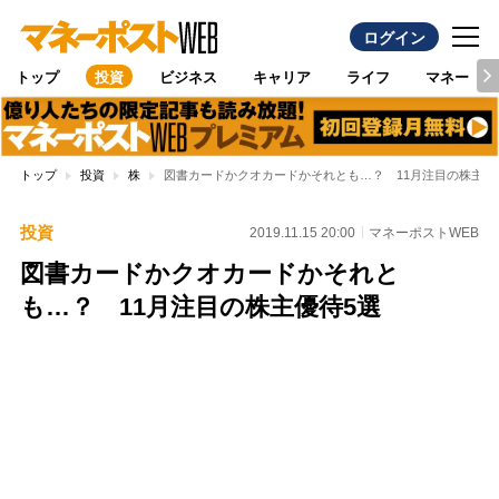
ログイン
トップ
投資
ビジネス
キャリア
ライフ
マネー
トップ
投資
株
図書カードかクオカードかそれとも…？ 11月注目の株主優
投資
2019.11.15 20:00
マネーポストWEB
図書カードかクオカードかそれと
も…？ 11月注目の株主優待5選
Loaded
:
100.00%
/
Unmute