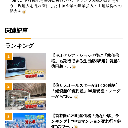
Temu…本社機能を海外に移転させ、トランプ関税の回避を狙
う 現地人を隠れ蓑にした中国企業の農業参入・土地取得への
懸念も
関連記事
ランキング
【キオクシア・ショック後に「株価倍
1
増」も期待できる注目銘柄5選】資産3
億円超・…
【億り人オールスターが狙う20銘柄】
2
「総資産69億円超」90歳現役トレーダ
ーから“10…
【首都圏の不動産価格「危ない駅」ラ
3
ンキング】“中古マンション売れ行き鈍
化”のワー…