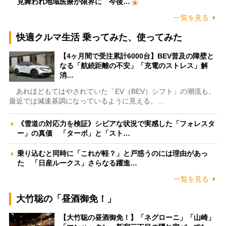
見舞われ地域医療が限界に 今後…
一覧を見る
快適クルマ生活 乗ってみた、使ってみた
【4ヶ月間で受注累計6000台】BEV普及の障壁と
なる「航続距離の不安」「充電のストレス」解
消…
あれほどもてはやされていた「EV（BEV）シフト」の潮流も、
最近では減速基調になっているように見える。…
《雪道の対応力を検証》シビアな状況で実感した「フォレスタ
ー」の真価 「ターボ」と「スト…
乗り込むと同時に「これが軽？」と戸惑うのには理由があっ
た 「日産ルークス」さらなる躍進…
一覧を見る
大竹聡の「昼酒御免！」
【大竹聡の昼酒御免！】「ネグローニ」「山崎」