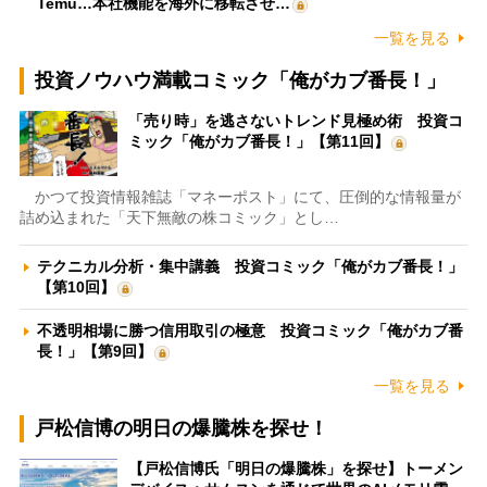
Temu…本社機能を海外に移転させ…
一覧を見る
投資ノウハウ満載コミック「俺がカブ番長！」
「売り時」を逃さないトレンド見極め術 投資コ
ミック「俺がカブ番長！」【第11回】
かつて投資情報雑誌「マネーポスト」にて、圧倒的な情報量が
詰め込まれた「天下無敵の株コミック」とし…
テクニカル分析・集中講義 投資コミック「俺がカブ番長！」
【第10回】
不透明相場に勝つ信用取引の極意 投資コミック「俺がカブ番
長！」【第9回】
一覧を見る
戸松信博の明日の爆騰株を探せ！
【戸松信博氏「明日の爆騰株」を探せ】トーメン