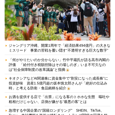
ジャングリア沖縄、開業1周年で「経済効果494億円」の大きな
ミスリード 事業の苦戦を覆い隠す“不透明すぎる巨大な数字”
「何がやりたいのか分からない」竹中平蔵氏が語る高市内閣の
評価 「給付付き税額控除はその場しのぎ」いま不可欠なの
は“社会保障制度の改革議論”と指摘
キオクシアなどAI関連株に資金集中で“割安になった成長株”に
投資妙味 資産1.5億円超の坂本慎太郎さんが「絶好の仕込み
時」と考える防衛・食品銘柄を紹介
お酒を提供する店で「出禁」になる客のトホホな生態 嘔吐や
粗相だけじゃない、店側が嫌がる“最悪の客”とは
急増する中国企業の“国籍ロンダリング” SHEIN、TikTok、