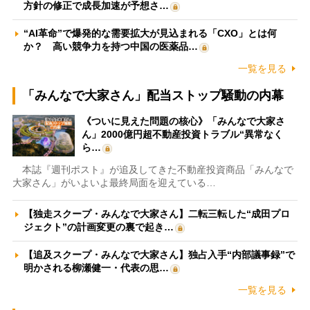
方針の修正で成長加速が予想さ…
“AI革命”で爆発的な需要拡大が見込まれる「CXO」とは何
か？ 高い競争力を持つ中国の医薬品…
一覧を見る
「みんなで大家さん」配当ストップ騒動の内幕
《ついに見えた問題の核心》「みんなで大家さ
ん」2000億円超不動産投資トラブル“異常なく
ら…
本誌『週刊ポスト』が追及してきた不動産投資商品「みんなで
大家さん」がいよいよ最終局面を迎えている…
【独走スクープ・みんなで大家さん】二転三転した“成田プロ
ジェクト”の計画変更の裏で起き…
【追及スクープ・みんなで大家さん】独占入手“内部議事録”で
明かされる柳瀬健一・代表の思…
一覧を見る