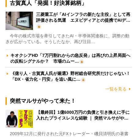
古賀真人「発掘！好決算銘柄」
三菱重工が「AIインフラの新たな主役」として再
評価される気運 エヌビディアとの提携でAIデ…
今年の株式市場を牽引してきたAI・半導体関連株に、調整の動
きが広がっている。そうしたなか、再び注目…
キオクシアHD「7万円割れからの急反発」は再びの上昇局面へ
の反転シグナルか？ 市場のムー…
《億り人・古賀真人氏が厳選》野村総合研究所だけじゃない！
「DX・省力化・円安」を追い風に…
一覧を見る
突然マルサがやって来た！
【最終回】1億6000万円の負債と引き換えに手に
入れたプライスレスな経験 ｜ 突然マルサがや…
2009年12月に発行された元FXトレーダー・磯貝清明氏の著書