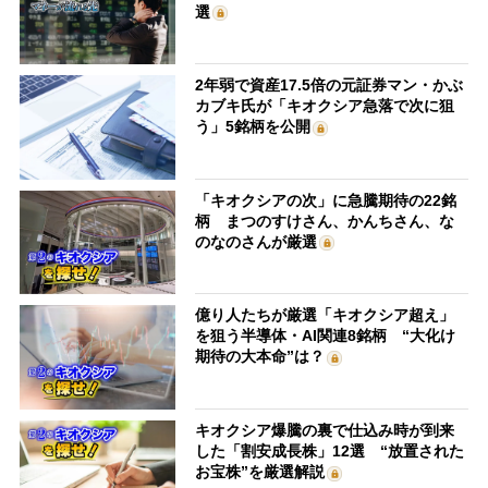
選
2年弱で資産17.5倍の元証券マン・かぶ
カブキ氏が「キオクシア急落で次に狙
う」5銘柄を公開
「キオクシアの次」に急騰期待の22銘
柄 まつのすけさん、かんちさん、な
のなのさんが厳選
億り人たちが厳選「キオクシア超え」
を狙う半導体・AI関連8銘柄 “大化け
期待の大本命”は？
キオクシア爆騰の裏で仕込み時が到来
した「割安成長株」12選 “放置された
お宝株”を厳選解説