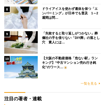
ドライアイスを使わず遺体を保つ「エ
8
ンバーミング」が日本でも普及 1～2
週間は問…
「失敗すると取り返しがつかない」葬
9
儀社の手を借りない「DIY葬」の落とし
穴 素人には…
【大阪の不動産価格「危ない駅」ラン
10
キング】“中古マンション売れ行き鈍
化”のワース…
一覧を見る
注目の著者・連載