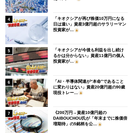
「キオクシアが再び株価10万円になる
4
日は遠い」資産3億円超のサラリーマン
投資家が…
「キオクシアが今後も利益を出し続け
5
るかは分からない」資産11億円の個人
投資家が…
「AI・半導体関連が“本命”であること
6
に変わりはない」資産20億円超の90歳
現役トレー…
《200万円→資産10億円超の
7
DAIBOUCHOU氏が「年末までに株価倍
増期待」の5銘柄を公…