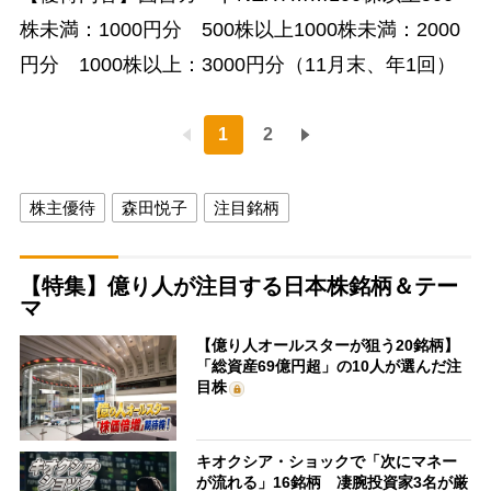
株未満：1000円分 500株以上1000株未満：2000
円分 1000株以上：3000円分（11月末、年1回）
1
2
株主優待
森田悦子
注目銘柄
【特集】億り人が注目する日本株銘柄＆テー
マ
【億り人オールスターが狙う20銘柄】
「総資産69億円超」の10人が選んだ注
目株
キオクシア・ショックで「次にマネー
が流れる」16銘柄 凄腕投資家3名が厳