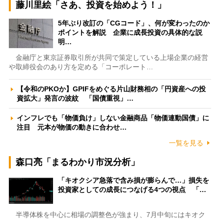
藤川里絵「さあ、投資を始めよう！」
5年ぶり改訂の「CGコード」、何が変わったのか
ポイントを解説 企業に成長投資の具体的な説
明…
金融庁と東京証券取引所が共同で策定している上場企業の経営
や取締役会のあり方を定める「コーポレート…
【令和のPKOか】GPIFをめぐる片山財務相の「円資産への投
資拡大」発言の波紋 「国債重視」…
インフレでも「物価負け」しない金融商品「物価連動国債」に
注目 元本が物価の動きに合わせ…
一覧を見る
森口亮「まるわかり市況分析」
「キオクシア急落で含み損が膨らんで…」損失を
投資家としての成長につなげる4つの視点 「…
半導体株を中心に相場の調整色が強まり、7月中旬にはキオク