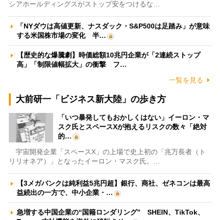
シアホールディングスがストップ安をつけるな…
「NYダウは高値更新、ナスダック・S&P500は足踏み」が意味
する米国株市場の変化 半…
【歴史的な爆騰劇】時価総額10兆円企業が「2連続ストップ
高」「制限値幅拡大」の衝撃 フ…
一覧を見る
大前研一「ビジネス新大陸」の歩き方
「いつ暴発してもおかしくはない」イーロン・マ
スク氏とスペースXが抱えるリスクの数々「絶対
的…
宇宙開発企業「スペースX」の上場で史上初の「兆万長者（ト
リリオネア）」となったイーロン・マスク氏。…
【3メガバンクは純利益5兆円超】銀行、商社、ゼネコンは最高
益続出の一方で、中小企業・…
急増する中国企業の“国籍ロンダリング” SHEIN、TikTok、