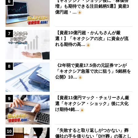
【キオクシア・ショック後に「株価倍
6
増」も期待できる注目銘柄5選】資産3
億円超・…
【資産10億円超・かんちさんが厳
7
選！】「キオクシアの次」に資金が流
れる期待の高…
《2年弱で資産17.5倍の元証券マンが
8
「キオクシア急落で次に狙う」5銘柄を
公開》10…
【資産11億円マック・チェリーさん厳
9
選「キオクシア・ショック」後に大化
け期待4銘…
「失敗すると取り返しがつかない」葬
10
儀社の手を借りない「DIY葬」の落とし