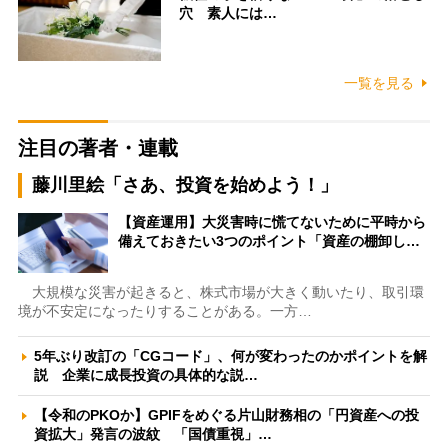
穴 素人には…
一覧を見る
注目の著者・連載
藤川里絵「さあ、投資を始めよう！」
【資産運用】大災害時に慌てないために平時から
備えておきたい3つのポイント「資産の棚卸し…
大規模な災害が起きると、株式市場が大きく動いたり、取引環
境が不安定になったりすることがある。一方…
5年ぶり改訂の「CGコード」、何が変わったのかポイントを解
説 企業に成長投資の具体的な説…
【令和のPKOか】GPIFをめぐる片山財務相の「円資産への投
資拡大」発言の波紋 「国債重視」…