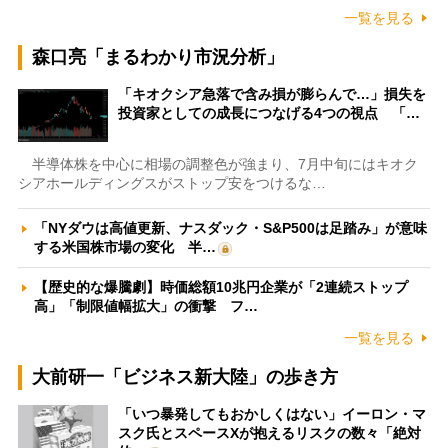
一覧を見る
森口亮「まるわかり市況分析」
「キオクシア急落で含み損が膨らんで…」損失を
投資家としての成長につなげる4つの視点 「…
半導体株を中心に相場の調整色が強まり、7月中旬にはキオク
シアホールディングスがストップ安をつけるな…
「NYダウは高値更新、ナスダック・S&P500は足踏み」が意味
する米国株市場の変化 半…
【歴史的な爆騰劇】時価総額10兆円企業が「2連続ストップ
高」「制限値幅拡大」の衝撃 フ…
一覧を見る
大前研一「ビジネス新大陸」の歩き方
「いつ暴発してもおかしくはない」イーロン・マ
スク氏とスペースXが抱えるリスクの数々「絶対