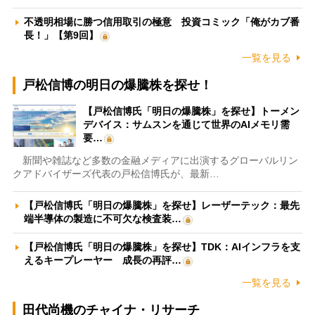
不透明相場に勝つ信用取引の極意 投資コミック「俺がカブ番
長！」【第9回】
一覧を見る
戸松信博の明日の爆騰株を探せ！
【戸松信博氏「明日の爆騰株」を探せ】トーメン
デバイス：サムスンを通じて世界のAIメモリ需
要…
新聞や雑誌など多数の金融メディアに出演するグローバルリン
クアドバイザーズ代表の戸松信博氏が、最新…
【戸松信博氏「明日の爆騰株」を探せ】レーザーテック：最先
端半導体の製造に不可欠な検査装…
【戸松信博氏「明日の爆騰株」を探せ】TDK：AIインフラを支
えるキープレーヤー 成長の再評…
一覧を見る
田代尚機のチャイナ・リサーチ