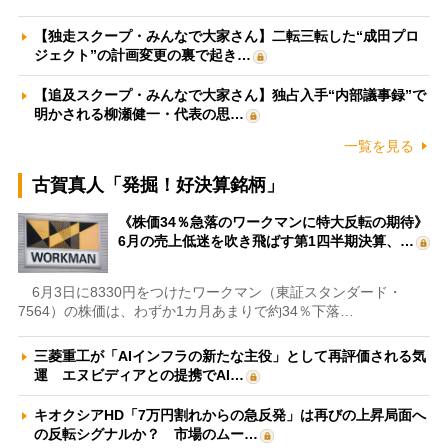
【独走スクープ・みんなで大家さん】二転三転した“成田プロ
ジェクト”の計画変更の裏で起き…
【追及スクープ・みんなで大家さん】独占入手“内部議事録”で
明かされる柳瀬健一・代表の思…
一覧を見る
古賀真人「発掘！好決算銘柄」
《株価34％急落のワークマンに特大反転の期待》
6月の売上低迷を吹き飛ばす第1四半期決算、…
6月3日に8330円をつけたワークマン（東証スタンダード・
7564）の株価は、わずか1カ月あまりで約34％下落…
三菱重工が「AIインフラの新たな主役」として再評価される気
運 エヌビディアとの提携でAI…
キオクシアHD「7万円割れからの急反発」は再びの上昇局面へ
の反転シグナルか？ 市場のムー…