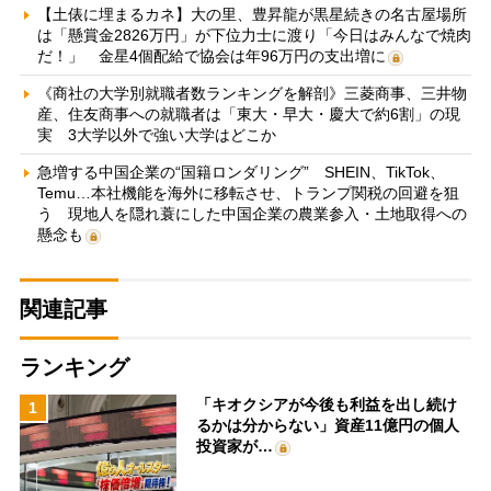
【土俵に埋まるカネ】大の里、豊昇龍が黒星続きの名古屋場所
は「懸賞金2826万円」が下位力士に渡り「今日はみんなで焼肉
だ！」 金星4個配給で協会は年96万円の支出増に
《商社の大学別就職者数ランキングを解剖》三菱商事、三井物
産、住友商事への就職者は「東大・早大・慶大で約6割」の現
実 3大学以外で強い大学はどこか
急増する中国企業の“国籍ロンダリング” SHEIN、TikTok、
Temu…本社機能を海外に移転させ、トランプ関税の回避を狙
う 現地人を隠れ蓑にした中国企業の農業参入・土地取得への
懸念も
関連記事
ランキング
「キオクシアが今後も利益を出し続け
1
るかは分からない」資産11億円の個人
投資家が…