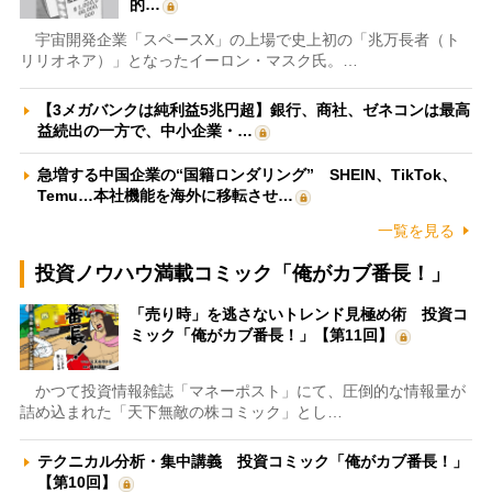
的…
宇宙開発企業「スペースX」の上場で史上初の「兆万長者（ト
リリオネア）」となったイーロン・マスク氏。…
【3メガバンクは純利益5兆円超】銀行、商社、ゼネコンは最高
益続出の一方で、中小企業・…
急増する中国企業の“国籍ロンダリング” SHEIN、TikTok、
Temu…本社機能を海外に移転させ…
一覧を見る
投資ノウハウ満載コミック「俺がカブ番長！」
「売り時」を逃さないトレンド見極め術 投資コ
ミック「俺がカブ番長！」【第11回】
かつて投資情報雑誌「マネーポスト」にて、圧倒的な情報量が
詰め込まれた「天下無敵の株コミック」とし…
テクニカル分析・集中講義 投資コミック「俺がカブ番長！」
【第10回】