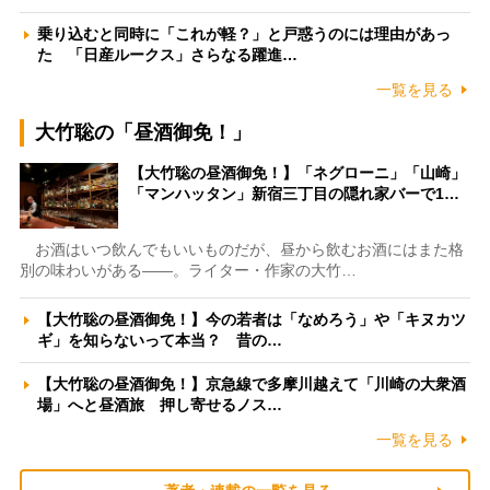
乗り込むと同時に「これが軽？」と戸惑うのには理由があっ
た 「日産ルークス」さらなる躍進…
一覧を見る
大竹聡の「昼酒御免！」
【大竹聡の昼酒御免！】「ネグローニ」「山崎」
「マンハッタン」新宿三丁目の隠れ家バーで1…
お酒はいつ飲んでもいいものだが、昼から飲むお酒にはまた格
別の味わいがある――。ライター・作家の大竹…
【大竹聡の昼酒御免！】今の若者は「なめろう」や「キヌカツ
ギ」を知らないって本当？ 昔の…
【大竹聡の昼酒御免！】京急線で多摩川越えて「川崎の大衆酒
場」へと昼酒旅 押し寄せるノス…
一覧を見る