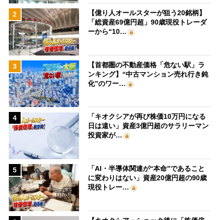
【億り人オールスターが狙う20銘柄】
2
「総資産69億円超」90歳現役トレーダ
ーから“10…
【首都圏の不動産価格「危ない駅」ラ
3
ンキング】“中古マンション売れ行き鈍
化”のワー…
「キオクシアが再び株価10万円になる
4
日は遠い」資産3億円超のサラリーマン
投資家が…
「AI・半導体関連が“本命”であること
5
に変わりはない」資産20億円超の90歳
現役トレー…