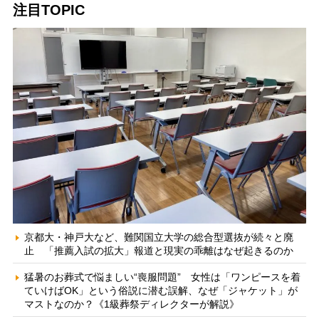
注目TOPIC
京都大・神戸大など、難関国立大学の総合型選抜が続々と廃
止 「推薦入試の拡大」報道と現実の乖離はなぜ起きるのか
猛暑のお葬式で悩ましい“喪服問題” 女性は「ワンピースを着
ていけばOK」という俗説に潜む誤解、なぜ「ジャケット」が
マストなのか？《1級葬祭ディレクターが解説》