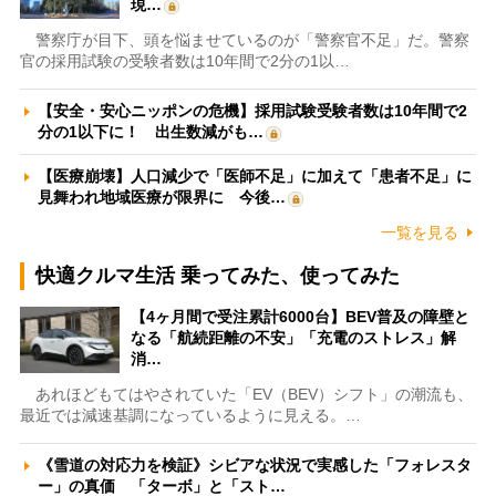
現…
警察庁が目下、頭を悩ませているのが「警察官不足」だ。警察
官の採用試験の受験者数は10年間で2分の1以…
【安全・安心ニッポンの危機】採用試験受験者数は10年間で2
分の1以下に！ 出生数減がも…
【医療崩壊】人口減少で「医師不足」に加えて「患者不足」に
見舞われ地域医療が限界に 今後…
一覧を見る
快適クルマ生活 乗ってみた、使ってみた
【4ヶ月間で受注累計6000台】BEV普及の障壁と
なる「航続距離の不安」「充電のストレス」解
消…
あれほどもてはやされていた「EV（BEV）シフト」の潮流も、
最近では減速基調になっているように見える。…
《雪道の対応力を検証》シビアな状況で実感した「フォレスタ
ー」の真価 「ターボ」と「スト…