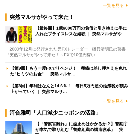
一覧を見る
突然マルサがやって来た！
【最終回】1億6000万円の負債と引き換えに手に
入れたプライスレスな経験 ｜ 突然マルサがや…
2009年12月に発行された元FXトレーダー・磯貝清明氏の著書
『突然マルサがやって来た！～FXで10億円稼い…
【第9回】もう一度FXでリベンジ！ 種銭は差し押さえを免れ
た”ヒミツのお金” ｜ 突然マルサ…
【第8回】年利はなんと14.6％！ 毎日5万円超の延滞税が積み
上がっていく ｜ 突然マルサ…
一覧を見る
河合雅司「人口減少ニッポンの活路」
【「警察官離れ」に歯止めはかかるか？】警察庁
が本気で取り組む「警察組織の構造改革」 実