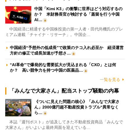
中国「Kimi K3」の衝撃に世界はどう対応するの
か？ 米財務長官が検討する「蒸留を行う中国
AI…
中国経済に精通する中国株投資の第一人者・田代尚機氏のプレ
ミアム連載「チャイナ・リサーチ」。中国企…
中国経済“予想外の低成長”で政策のテコ入れ必至か 経済運営
方針の修正で成長加速が予想さ…
“AI革命”で爆発的な需要拡大が見込まれる「CXO」とは何
か？ 高い競争力を持つ中国の医薬品…
一覧を見る
「みんなで大家さん」配当ストップ騒動の内幕
《ついに見えた問題の核心》「みんなで大家さ
ん」2000億円超不動産投資トラブル“異常なく
ら…
本誌『週刊ポスト』が追及してきた不動産投資商品「みんなで
大家さん」がいよいよ最終局面を迎えている…