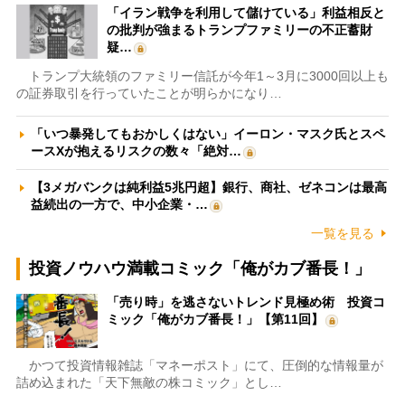
「イラン戦争を利用して儲けている」利益相反と
の批判が強まるトランプファミリーの不正蓄財
疑…
トランプ大統領のファミリー信託が今年1～3月に3000回以上も
の証券取引を行っていたことが明らかになり…
「いつ暴発してもおかしくはない」イーロン・マスク氏とスペ
ースXが抱えるリスクの数々「絶対…
【3メガバンクは純利益5兆円超】銀行、商社、ゼネコンは最高
益続出の一方で、中小企業・…
一覧を見る
投資ノウハウ満載コミック「俺がカブ番長！」
「売り時」を逃さないトレンド見極め術 投資コ
ミック「俺がカブ番長！」【第11回】
かつて投資情報雑誌「マネーポスト」にて、圧倒的な情報量が
詰め込まれた「天下無敵の株コミック」とし…