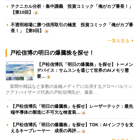
テクニカル分析・集中講義 投資コミック「俺がカブ番長！」
【第10回】
不透明相場に勝つ信用取引の極意 投資コミック「俺がカブ番
長！」【第9回】
一覧を見る
戸松信博の明日の爆騰株を探せ！
【戸松信博氏「明日の爆騰株」を探せ】トーメン
デバイス：サムスンを通じて世界のAIメモリ需
要…
新聞や雑誌など多数の金融メディアに出演するグローバルリン
クアドバイザーズ代表の戸松信博氏が、最新…
【戸松信博氏「明日の爆騰株」を探せ】レーザーテック：最先
端半導体の製造に不可欠な検査装…
【戸松信博氏「明日の爆騰株」を探せ】TDK：AIインフラを支
えるキープレーヤー 成長の再評…