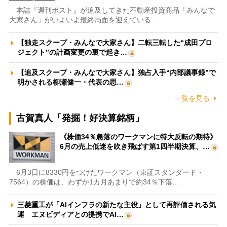
本誌『週刊ポスト』が追及してきた不動産投資商品「みんなで
大家さん」がいよいよ最終局面を迎えている…
【独走スクープ・みんなで大家さん】二転三転した“成田プロ
ジェクト”の計画変更の裏で起き…
【追及スクープ・みんなで大家さん】独占入手“内部議事録”で
明かされる柳瀬健一・代表の思…
一覧を見る
古賀真人「発掘！好決算銘柄」
《株価34％急落のワークマンに特大反転の期待》
6月の売上低迷を吹き飛ばす第1四半期決算、…
6月3日に8330円をつけたワークマン（東証スタンダード・
7564）の株価は、わずか1カ月あまりで約34％下落…
三菱重工が「AIインフラの新たな主役」として再評価される気
運 エヌビディアとの提携でAI…