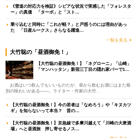
《雪道の対応力を検証》シビアな状況で実感した「フォレスタ
ー」の真価 「ターボ」と「スト…
乗り込むと同時に「これが軽？」と戸惑うのには理由があっ
た 「日産ルークス」さらなる躍進…
一覧を見る
大竹聡の「昼酒御免！」
【大竹聡の昼酒御免！】「ネグローニ」「山崎」
「マンハッタン」新宿三丁目の隠れ家バーで1…
お酒はいつ飲んでもいいものだが、昼から飲むお酒にはまた格
別の味わいがある――。ライター・作家の大竹…
【大竹聡の昼酒御免！】今の若者は「なめろう」や「キヌカツ
ギ」を知らないって本当？ 昔の…
【大竹聡の昼酒御免！】京急線で多摩川越えて「川崎の大衆酒
場」へと昼酒旅 押し寄せるノス…