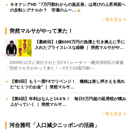
キオクシアHD「7万円割れからの急反発」は再びの上昇局面へ
の反転シグナルか？ 市場のムー…
一覧を見る
突然マルサがやって来た！
【最終回】1億6000万円の負債と引き換えに手に
入れたプライスレスな経験 ｜ 突然マルサがや…
2009年12月に発行された元FXトレーダー・磯貝清明氏の著書
『突然マルサがやって来た！～FXで10億円稼い…
【第9回】もう一度FXでリベンジ！ 種銭は差し押さえを免れ
た”ヒミツのお金” ｜ 突然マルサ…
【第8回】年利はなんと14.6％！ 毎日5万円超の延滞税が積み
上がっていく ｜ 突然マルサ…
一覧を見る
河合雅司「人口減少ニッポンの活路」