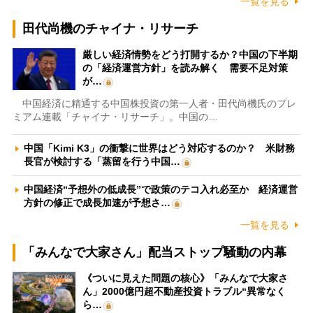
一覧を見る
田代尚機のチャイナ・リサーチ
厳しい経済情勢をどう打開するか？中国の下半期
の「経済運営方針」を読み解く 需要不足対策
が…
中国経済に精通する中国株投資の第一人者・田代尚機氏のプレ
ミアム連載「チャイナ・リサーチ」。中国の…
中国「Kimi K3」の衝撃に世界はどう対応するのか？ 米財務
長官が検討する「蒸留を行う中国…
中国経済“予想外の低成長”で政策のテコ入れ必至か 経済運営
方針の修正で成長加速が予想さ…
一覧を見る
「みんなで大家さん」配当ストップ騒動の内幕
《ついに見えた問題の核心》「みんなで大家さ
ん」2000億円超不動産投資トラブル“異常なく
ら…