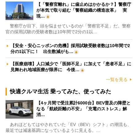
【「警察官離れ」に歯止めはかかるか？】警察庁
が本気で取り組む「警察組織の構造改革」 実
現…
警察庁が目下、頭を悩ませているのが「警察官不足」だ。警察
官の採用試験の受験者数は10年間で2分の1以…
【安全・安心ニッポンの危機】採用試験受験者数は10年間で2
分の1以下に！ 出生数減がも…
【医療崩壊】人口減少で「医師不足」に加えて「患者不足」に
見舞われ地域医療が限界に 今後…
一覧を見る
快適クルマ生活 乗ってみた、使ってみた
【4ヶ月間で受注累計6000台】BEV普及の障壁と
なる「航続距離の不安」「充電のストレス」解
消…
あれほどもてはやされていた「EV（BEV）シフト」の潮流も、
最近では減速基調になっているように見える。…