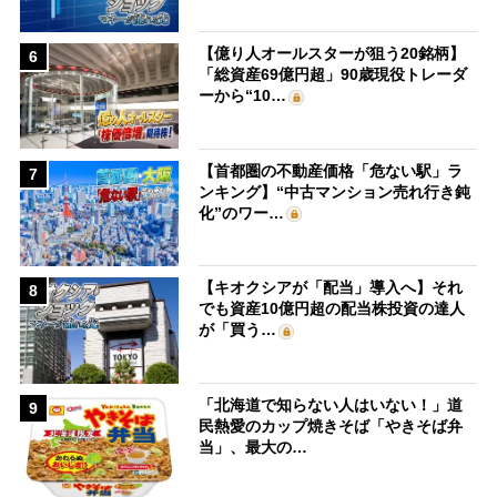
【億り人オールスターが狙う20銘柄】
6
「総資産69億円超」90歳現役トレーダ
ーから“10…
【首都圏の不動産価格「危ない駅」ラ
7
ンキング】“中古マンション売れ行き鈍
化”のワー…
【キオクシアが「配当」導入へ】それ
8
でも資産10億円超の配当株投資の達人
が「買う…
「北海道で知らない人はいない！」道
9
民熱愛のカップ焼きそば「やきそば弁
当」、最大の…