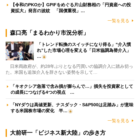
【令和のPKOか】GPIFをめぐる片山財務相の「円資産への投
資拡大」発言の波紋 「国債重視」…
一覧を見る
森口亮「まるわかり市況分析」
「トレンド転換のスイッチになり得る」“介入慣
れ”した市場心理を変える「日米協調為替介入」
…
日米両政府が、約28年ぶりとなる円買いの協調介入に踏み切っ
た。米国も追加介入を辞さない姿勢を示して…
「キオクシア急落で含み損が膨らんで…」損失を投資家として
の成長につなげる4つの視点 …
「NYダウは高値更新、ナスダック・S&P500は足踏み」が意味
する米国株市場の変化 半…
一覧を見る
大前研一「ビジネス新大陸」の歩き方