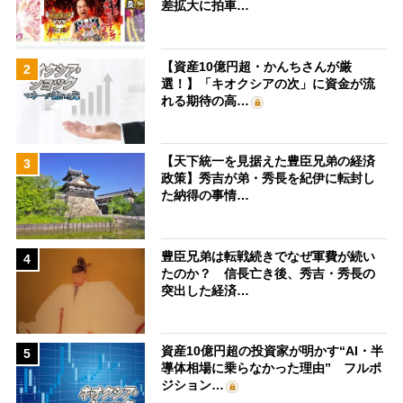
差拡大に拍車…
【資産10億円超・かんちさんが厳
2
選！】「キオクシアの次」に資金が流
れる期待の高…
【天下統一を見据えた豊臣兄弟の経済
3
政策】秀吉が弟・秀長を紀伊に転封し
た納得の事情…
豊臣兄弟は転戦続きでなぜ軍費が続い
4
たのか？ 信長亡き後、秀吉・秀長の
突出した経済…
資産10億円超の投資家が明かす“AI・半
5
導体相場に乗らなかった理由” フルポ
ジション…