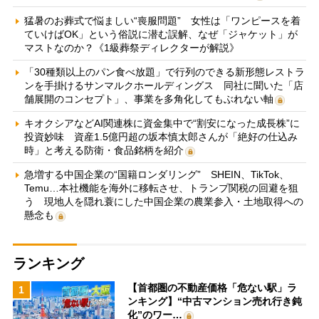
猛暑のお葬式で悩ましい“喪服問題” 女性は「ワンピースを着
ていけばOK」という俗説に潜む誤解、なぜ「ジャケット」が
マストなのか？《1級葬祭ディレクターが解説》
「30種類以上のパン食べ放題」で行列のできる新形態レストラ
ンを手掛けるサンマルクホールディングス 同社に聞いた「店
舗展開のコンセプト」、事業を多角化してもぶれない軸
キオクシアなどAI関連株に資金集中で“割安になった成長株”に
投資妙味 資産1.5億円超の坂本慎太郎さんが「絶好の仕込み
時」と考える防衛・食品銘柄を紹介
急増する中国企業の“国籍ロンダリング” SHEIN、TikTok、
Temu…本社機能を海外に移転させ、トランプ関税の回避を狙
う 現地人を隠れ蓑にした中国企業の農業参入・土地取得への
懸念も
ランキング
【首都圏の不動産価格「危ない駅」ラ
1
ンキング】“中古マンション売れ行き鈍
化”のワー…