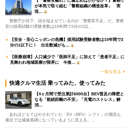
【「警察官離れ」に歯止めはかかるか？】警察庁
が本気で取り組む「警察組織の構造改革」 実
現…
警察庁が目下、頭を悩ませているのが「警察官不足」だ。警察
官の採用試験の受験者数は10年間で2分の1以…
【安全・安心ニッポンの危機】採用試験受験者数は10年間で2
分の1以下に！ 出生数減がも…
【医療崩壊】人口減少で「医師不足」に加えて「患者不足」に
見舞われ地域医療が限界に 今後…
一覧を見る
快適クルマ生活 乗ってみた、使ってみた
【4ヶ月間で受注累計6000台】BEV普及の障壁と
なる「航続距離の不安」「充電のストレス」解
消…
あれほどもてはやされていた「EV（BEV）シフト」の潮流も、
最近では減速基調になっているように見える。…