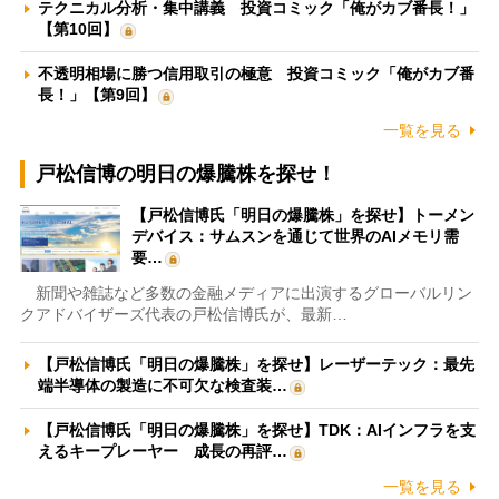
テクニカル分析・集中講義 投資コミック「俺がカブ番長！」
【第10回】
不透明相場に勝つ信用取引の極意 投資コミック「俺がカブ番
長！」【第9回】
一覧を見る
戸松信博の明日の爆騰株を探せ！
【戸松信博氏「明日の爆騰株」を探せ】トーメン
デバイス：サムスンを通じて世界のAIメモリ需
要…
新聞や雑誌など多数の金融メディアに出演するグローバルリン
クアドバイザーズ代表の戸松信博氏が、最新…
【戸松信博氏「明日の爆騰株」を探せ】レーザーテック：最先
端半導体の製造に不可欠な検査装…
【戸松信博氏「明日の爆騰株」を探せ】TDK：AIインフラを支
えるキープレーヤー 成長の再評…
一覧を見る