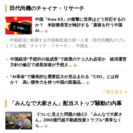
田代尚機のチャイナ・リサーチ
中国「Kimi K3」の衝撃に世界はどう対応するの
か？ 米財務長官が検討する「蒸留を行う中国
AI…
中国経済に精通する中国株投資の第一人者・田代尚機氏のプレ
ミアム連載「チャイナ・リサーチ」。中国企…
中国経済“予想外の低成長”で政策のテコ入れ必至か 経済運営
方針の修正で成長加速が予想さ…
“AI革命”で爆発的な需要拡大が見込まれる「CXO」とは何
か？ 高い競争力を持つ中国の医薬品…
一覧を見る
「みんなで大家さん」配当ストップ騒動の内幕
《ついに見えた問題の核心》「みんなで大家さ
ん」2000億円超不動産投資トラブル“異常なく
ら…