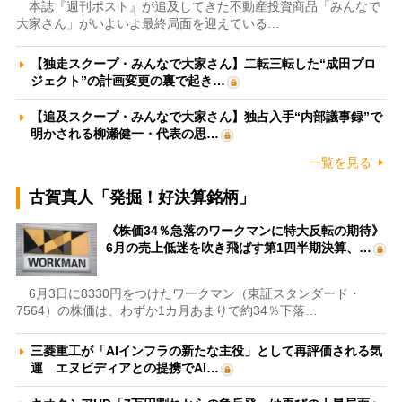
本誌『週刊ポスト』が追及してきた不動産投資商品「みんなで
大家さん」がいよいよ最終局面を迎えている…
【独走スクープ・みんなで大家さん】二転三転した“成田プロ
ジェクト”の計画変更の裏で起き…
【追及スクープ・みんなで大家さん】独占入手“内部議事録”で
明かされる柳瀬健一・代表の思…
一覧を見る
古賀真人「発掘！好決算銘柄」
《株価34％急落のワークマンに特大反転の期待》
6月の売上低迷を吹き飛ばす第1四半期決算、…
6月3日に8330円をつけたワークマン（東証スタンダード・
7564）の株価は、わずか1カ月あまりで約34％下落…
三菱重工が「AIインフラの新たな主役」として再評価される気
運 エヌビディアとの提携でAI…