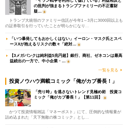
「イラン戦争を利用して儲けている」利益相反と
の批判が強まるトランプファミリーの不正蓄財
疑…
トランプ大統領のファミリー信託が今年1～3月に3000回以上も
の証券取引を行っていたことが明らかになり…
「いつ暴発してもおかしくはない」イーロン・マスク氏とスペ
ースXが抱えるリスクの数々「絶対…
【3メガバンクは純利益5兆円超】銀行、商社、ゼネコンは最高
益続出の一方で、中小企業・…
一覧を見る
投資ノウハウ満載コミック「俺がカブ番長！」
「売り時」を逃さないトレンド見極め術 投資コ
ミック「俺がカブ番長！」【第11回】
かつて投資情報雑誌「マネーポスト」にて、圧倒的な情報量が
詰め込まれた「天下無敵の株コミック」とし…