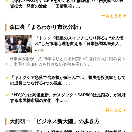
【令和のPKOか】GPIFをめぐる片山財務相の「円資産への投
資拡大」発言の波紋 「国債重視」…
一覧を見る
森口亮「まるわかり市況分析」
「トレンド転換のスイッチになり得る」“介入慣
れ”した市場心理を変える「日米協調為替介入」
…
日米両政府が、約28年ぶりとなる円買いの協調介入に踏み切っ
た。米国も追加介入を辞さない姿勢を示して…
「キオクシア急落で含み損が膨らんで…」損失を投資家として
の成長につなげる4つの視点 …
「NYダウは高値更新、ナスダック・S&P500は足踏み」が意味
する米国株市場の変化 半…
一覧を見る
大前研一「ビジネス新大陸」の歩き方