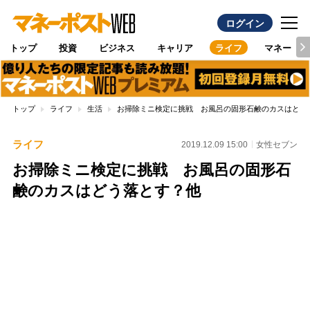
ログイン
トップ
投資
ビジネス
キャリア
ライフ
マネー
トップ
ライフ
生活
お掃除ミニ検定に挑戦 お風呂の固形石鹸のカスはどう
ライフ
2019.12.09 15:00
女性セブン
お掃除ミニ検定に挑戦 お風呂の固形石
鹸のカスはどう落とす？他
Loaded
:
100.00%
/
Unmute