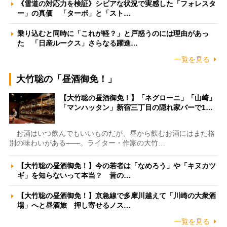
《雪道の対応力を検証》シビアな状況で実感した「フォレスタ
ー」の真価 「ターボ」と「スト…
乗り込むと同時に「これが軽？」と戸惑うのには理由があっ
た 「日産ルークス」さらなる躍進…
一覧を見る
大竹聡の「昼酒御免！」
【大竹聡の昼酒御免！】「ネグローニ」「山崎」
「マンハッタン」新宿三丁目の隠れ家バーで1…
お酒はいつ飲んでもいいものだが、昼から飲むお酒にはまた格
別の味わいがある――。ライター・作家の大竹…
【大竹聡の昼酒御免！】今の若者は「なめろう」や「キヌカツ
ギ」を知らないって本当？ 昔の…
【大竹聡の昼酒御免！】京急線で多摩川越えて「川崎の大衆酒
場」へと昼酒旅 押し寄せるノス…
一覧を見る