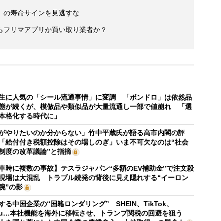
」の寿命サインを見逃すな
らフリマアプリか買い取り業者か？
生に人気の「シール流通事情」に変調 「ボンドロ」は依然品
態が続くが、模倣品や類似品が大量流通し一部で値崩れ 「選
本格化する時代に」
がやりたいのか分からない」竹中平蔵氏が語る高市内閣の評
「給付付き税額控除はその場しのぎ」いま不可欠なのは“社会
制度の改革議論”と指摘
車時に複数の事故】テスラジャパン“多額のEV補助金”で注文殺
現場は大混乱 トラブル続発の背後に見え隠れする“イーロン
腕”の影
する中国企業の“国籍ロンダリング” SHEIN、TikTok、
mu…本社機能を海外に移転させ、トランプ関税の回避を狙う