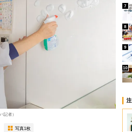
7
8
9
10
注
バ記者）
写真1枚