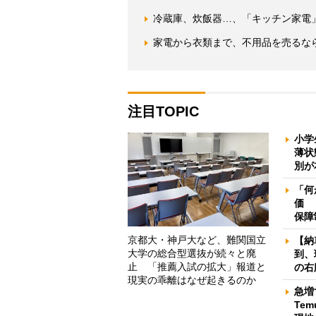
冷蔵庫、炊飯器…、「キッチン家電
家電から衣類まで、不用品を売るな
注目TOPIC
小学
薄状
別が
「何
価 
保障
京都大・神戸大など、難関国立
【納
大学の総合型選抜が続々と廃
到、
止 「推薦入試の拡大」報道と
の右
現実の乖離はなぜ起きるのか
急増
Te