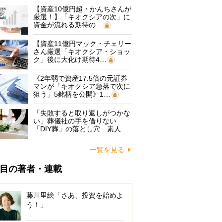
【資産10億円超・かんちさんが
厳選！】「キオクシアの次」に
資金が流れる期待の…
【資産11億円マック・チェリー
さん厳選「キオクシア・ショッ
ク」後に大化け期待4…
《2年弱で資産17.5倍の元証券
マンが「キオクシア急落で次に
狙う」5銘柄を公開》1…
「失敗すると取り返しがつかな
い」葬儀社の手を借りない
「DIY葬」の落とし穴 素人
に…
一覧を見る
目の著者・連載
藤川里絵「さあ、投資を始めよ
う！」