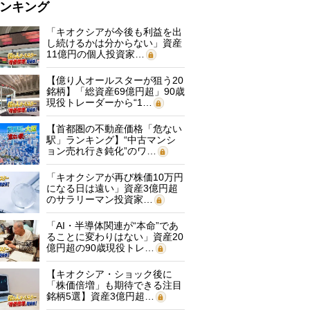
ンキング
「キオクシアが今後も利益を出
し続けるかは分からない」資産
11億円の個人投資家…
【億り人オールスターが狙う20
銘柄】「総資産69億円超」90歳
現役トレーダーから“1…
【首都圏の不動産価格「危ない
駅」ランキング】“中古マンシ
ョン売れ行き鈍化”のワ…
「キオクシアが再び株価10万円
になる日は遠い」資産3億円超
のサラリーマン投資家…
「AI・半導体関連が“本命”であ
ることに変わりはない」資産20
億円超の90歳現役トレ…
【キオクシア・ショック後に
「株価倍増」も期待できる注目
銘柄5選】資産3億円超…