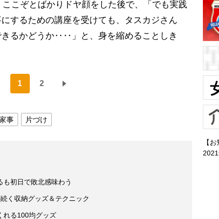
。ここぞとばかりドヤ顔をした後で、「でも実践
事にするための講座を受けても、タスカジさん
できるかどうか‥‥」と、身を縮めることしき
1
2
家事
片づけ
【お
202
るも初日で敗北感味わう
が続く収納グッズ＆テクニック
れる100均グッズ