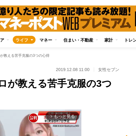
ア
ライフ
マネー
住まい・不動産
家計
トレ
が教える苦手克服の3つの心得
2019.12.08 11:00
女性セブン
ロが教える苦手克服の3つ
もっと見る
arrow_forward_ios