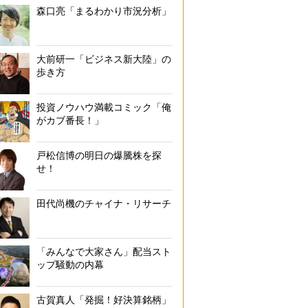
森口亮「まるわかり市況分析」
大前研一「ビジネス新大陸」の
歩き方
投資ノウハウ満載コミック「俺
がカブ番長！」
戸松信博の明日の爆騰株を探
せ！
田代尚機のチャイナ・リサーチ
「みんなで大家さん」配当スト
ップ騒動の内幕
古賀真人「発掘！好決算銘柄」