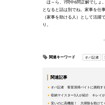
ほ～ら、7問中6問正解でしょ
となると話は別でね。家事を仕
（家事を助ける人）として活躍
り。
関連キーワード
オバ記者
関連記事
オバ記者 客室清掃バイトに挑戦す
収納マイスター3人が紹介 キレイ
安いのに高機能！ 大掃除を助けてく