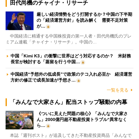
田代尚機のチャイナ・リサーチ
厳しい経済情勢をどう打開するか？中国の下半期
の「経済運営方針」を読み解く 需要不足対策
が…
中国経済に精通する中国株投資の第一人者・田代尚機氏のプレ
ミアム連載「チャイナ・リサーチ」。中国の…
中国「Kimi K3」の衝撃に世界はどう対応するのか？ 米財務
長官が検討する「蒸留を行う中国…
中国経済“予想外の低成長”で政策のテコ入れ必至か 経済運営
方針の修正で成長加速が予想さ…
一覧を見る
「みんなで大家さん」配当ストップ騒動の内幕
《ついに見えた問題の核心》「みんなで大家さ
ん」2000億円超不動産投資トラブル“異常なく
ら…
本誌『週刊ポスト』が追及してきた不動産投資商品「みんなで