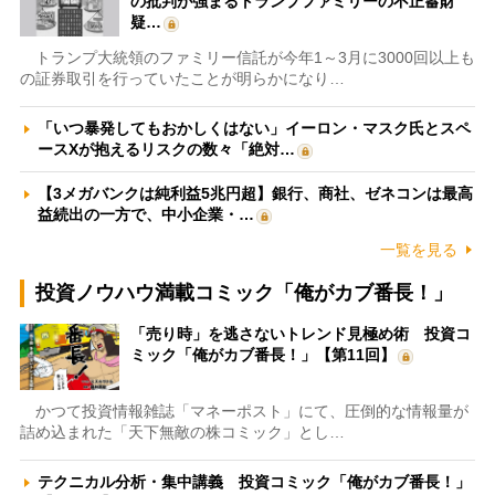
の批判が強まるトランプファミリーの不正蓄財
疑…
トランプ大統領のファミリー信託が今年1～3月に3000回以上も
の証券取引を行っていたことが明らかになり…
「いつ暴発してもおかしくはない」イーロン・マスク氏とスペ
ースXが抱えるリスクの数々「絶対…
【3メガバンクは純利益5兆円超】銀行、商社、ゼネコンは最高
益続出の一方で、中小企業・…
一覧を見る
投資ノウハウ満載コミック「俺がカブ番長！」
「売り時」を逃さないトレンド見極め術 投資コ
ミック「俺がカブ番長！」【第11回】
かつて投資情報雑誌「マネーポスト」にて、圧倒的な情報量が
詰め込まれた「天下無敵の株コミック」とし…
テクニカル分析・集中講義 投資コミック「俺がカブ番長！」