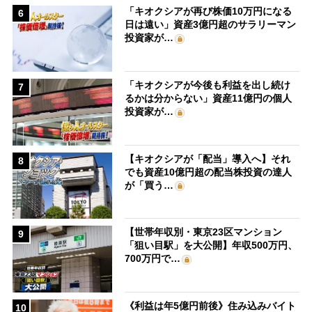
「キオクシアが再び株価10万円になる
6
日は遠い」資産3億円超のサラリーマン
投資家が…
「キオクシアが今後も利益を出し続け
7
るかは分からない」資産11億円の個人
投資家が…
【キオクシアが「配当」導入へ】それ
8
でも資産10億円超の配当株投資の達人
が「買う…
【世帯年収別・東京23区マンション
9
「狙い目駅」を大公開】年収500万円、
700万円で…
《利益は年5億円前後》住み込みバイト
10