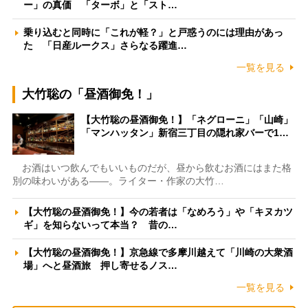
ー」の真価 「ターボ」と「スト…
乗り込むと同時に「これが軽？」と戸惑うのには理由があっ
た 「日産ルークス」さらなる躍進…
一覧を見る
大竹聡の「昼酒御免！」
【大竹聡の昼酒御免！】「ネグローニ」「山崎」
「マンハッタン」新宿三丁目の隠れ家バーで1…
お酒はいつ飲んでもいいものだが、昼から飲むお酒にはまた格
別の味わいがある――。ライター・作家の大竹…
【大竹聡の昼酒御免！】今の若者は「なめろう」や「キヌカツ
ギ」を知らないって本当？ 昔の…
【大竹聡の昼酒御免！】京急線で多摩川越えて「川崎の大衆酒
場」へと昼酒旅 押し寄せるノス…
一覧を見る