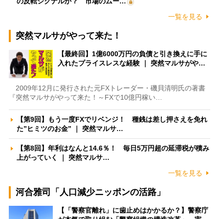
の反転シグナルか？ 市場のムー…
一覧を見る
突然マルサがやって来た！
【最終回】1億6000万円の負債と引き換えに手に
入れたプライスレスな経験 ｜ 突然マルサがや…
2009年12月に発行された元FXトレーダー・磯貝清明氏の著書
『突然マルサがやって来た！～FXで10億円稼い…
【第9回】もう一度FXでリベンジ！ 種銭は差し押さえを免れ
た”ヒミツのお金” ｜ 突然マルサ…
【第8回】年利はなんと14.6％！ 毎日5万円超の延滞税が積み
上がっていく ｜ 突然マルサ…
一覧を見る
河合雅司「人口減少ニッポンの活路」
【「警察官離れ」に歯止めはかかるか？】警察庁