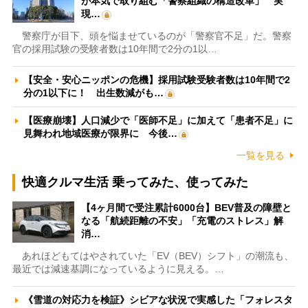
が本気で取り組む「警察組織の構造改革」 実
現…
警察庁が目下、頭を悩ませているのが「警察官不足」だ。警察
官の採用試験の受験者数は10年間で2分の1以…
【安全・安心ニッポンの危機】採用試験受験者数は10年間で2
分の1以下に！ 出生数減がも…
【医療崩壊】人口減少で「医師不足」に加えて「患者不足」に
見舞われ地域医療が限界に 今後…
一覧を見る
快適クルマ生活 乗ってみた、使ってみた
【4ヶ月間で受注累計6000台】BEV普及の障壁と
なる「航続距離の不安」「充電のストレス」解
消…
あれほどもてはやされていた「EV（BEV）シフト」の潮流も、
最近では減速基調になっているように見える。…
《雪道の対応力を検証》シビアな状況で実感した「フォレスタ