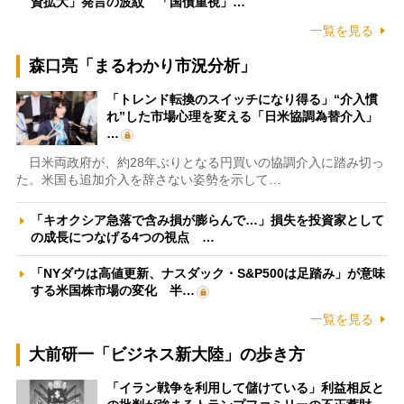
資拡大」発言の波紋 「国債重視」…
一覧を見る
森口亮「まるわかり市況分析」
「トレンド転換のスイッチになり得る」“介入慣
れ”した市場心理を変える「日米協調為替介入」
…
日米両政府が、約28年ぶりとなる円買いの協調介入に踏み切っ
た。米国も追加介入を辞さない姿勢を示して…
「キオクシア急落で含み損が膨らんで…」損失を投資家として
の成長につなげる4つの視点 …
「NYダウは高値更新、ナスダック・S&P500は足踏み」が意味
する米国株市場の変化 半…
一覧を見る
大前研一「ビジネス新大陸」の歩き方
「イラン戦争を利用して儲けている」利益相反と