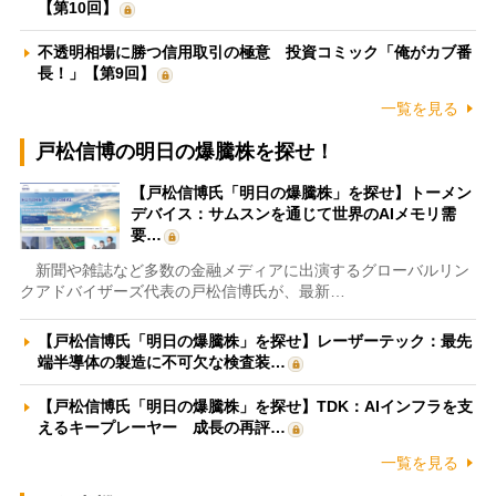
【第10回】
不透明相場に勝つ信用取引の極意 投資コミック「俺がカブ番
長！」【第9回】
一覧を見る
戸松信博の明日の爆騰株を探せ！
【戸松信博氏「明日の爆騰株」を探せ】トーメン
デバイス：サムスンを通じて世界のAIメモリ需
要…
新聞や雑誌など多数の金融メディアに出演するグローバルリン
クアドバイザーズ代表の戸松信博氏が、最新…
【戸松信博氏「明日の爆騰株」を探せ】レーザーテック：最先
端半導体の製造に不可欠な検査装…
【戸松信博氏「明日の爆騰株」を探せ】TDK：AIインフラを支
えるキープレーヤー 成長の再評…
一覧を見る