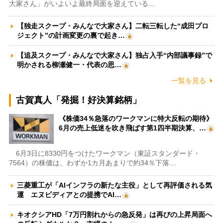
大家さん」がいよいよ最終局面を迎えている…
【独走スクープ・みんなで大家さん】二転三転した“成田プロ
ジェクト”の計画変更の裏で起き…
【追及スクープ・みんなで大家さん】独占入手“内部議事録”で
明かされる柳瀬健一・代表の思…
一覧を見る
古賀真人「発掘！好決算銘柄」
《株価34％急落のワークマンに特大反転の期待》
6月の売上低迷を吹き飛ばす第1四半期決算、…
6月3日に8330円をつけたワークマン（東証スタンダード・
7564）の株価は、わずか1カ月あまりで約34％下落…
三菱重工が「AIインフラの新たな主役」として再評価される気
運 エヌビディアとの提携でAI…
キオクシアHD「7万円割れからの急反発」は再びの上昇局面へ