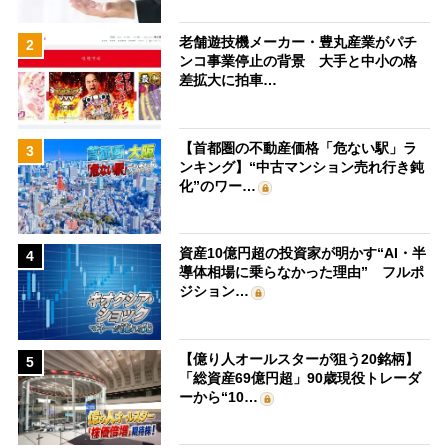
老舗遊技機メーカー・豊丸産業がパチ
2
ンコ事業停止の背景 大手と中小の格
差拡大に拍車…
【首都圏の不動産価格「危ない駅」ラ
3
ンキング】“中古マンション売れ行き鈍
化”のワー…
資産10億円超の投資家が明かす“AI・半
4
導体相場に乗らなかった理由” フルポ
ジション…
【億り人オールスターが狙う20銘柄】
5
「総資産69億円超」90歳現役トレーダ
ーから“10…