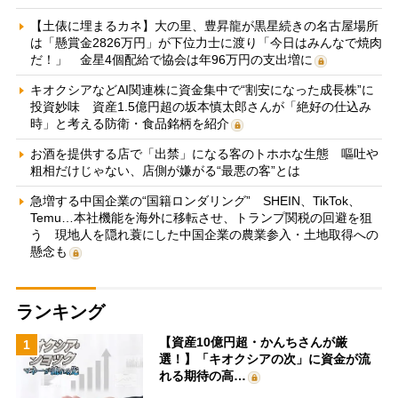
【土俵に埋まるカネ】大の里、豊昇龍が黒星続きの名古屋場所
は「懸賞金2826万円」が下位力士に渡り「今日はみんなで焼肉
だ！」 金星4個配給で協会は年96万円の支出増に
キオクシアなどAI関連株に資金集中で“割安になった成長株”に
投資妙味 資産1.5億円超の坂本慎太郎さんが「絶好の仕込み
時」と考える防衛・食品銘柄を紹介
お酒を提供する店で「出禁」になる客のトホホな生態 嘔吐や
粗相だけじゃない、店側が嫌がる“最悪の客”とは
急増する中国企業の“国籍ロンダリング” SHEIN、TikTok、
Temu…本社機能を海外に移転させ、トランプ関税の回避を狙
う 現地人を隠れ蓑にした中国企業の農業参入・土地取得への
懸念も
ランキング
【資産10億円超・かんちさんが厳
1
選！】「キオクシアの次」に資金が流
れる期待の高…