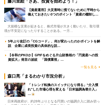
藤川里絵「さあ、投資を始めよう！」
【資産運用】大災害時に慌てないために平時から
備えておきたい3つのポイント「資産の棚卸し…
大規模な災害が起きると、株式市場が大きく動いたり、取引環
境が不安定になったりすることがある。一方…
5年ぶり改訂の「CGコード」、何が変わったのかポイントを解
説 企業に成長投資の具体的な説…
【令和のPKOか】GPIFをめぐる片山財務相の「円資産への投
資拡大」発言の波紋 「国債重視」…
一覧を見る
森口亮「まるわかり市況分析」
「トレンド転換のスイッチになり得る」“介入慣
れ”した市場心理を変える「日米協調為替介入」
…
日米両政府が、約28年ぶりとなる円買いの協調介入に踏み切っ