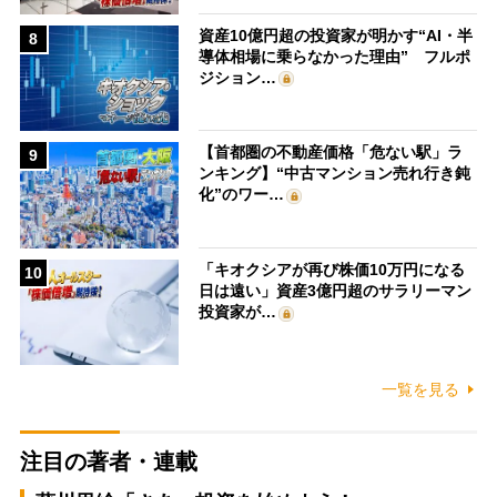
資産10億円超の投資家が明かす“AI・半
8
導体相場に乗らなかった理由” フルポ
ジション…
【首都圏の不動産価格「危ない駅」ラ
9
ンキング】“中古マンション売れ行き鈍
化”のワー…
「キオクシアが再び株価10万円になる
10
日は遠い」資産3億円超のサラリーマン
投資家が…
一覧を見る
注目の著者・連載