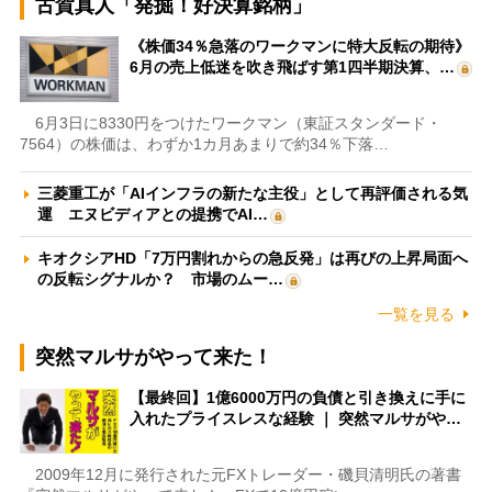
古賀真人「発掘！好決算銘柄」
《株価34％急落のワークマンに特大反転の期待》
6月の売上低迷を吹き飛ばす第1四半期決算、…
6月3日に8330円をつけたワークマン（東証スタンダード・
7564）の株価は、わずか1カ月あまりで約34％下落…
三菱重工が「AIインフラの新たな主役」として再評価される気
運 エヌビディアとの提携でAI…
キオクシアHD「7万円割れからの急反発」は再びの上昇局面へ
の反転シグナルか？ 市場のムー…
一覧を見る
突然マルサがやって来た！
【最終回】1億6000万円の負債と引き換えに手に
入れたプライスレスな経験 ｜ 突然マルサがや…
2009年12月に発行された元FXトレーダー・磯貝清明氏の著書