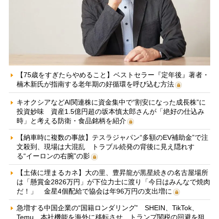
【75歳をすぎたらやめること】ベストセラー『定年後』著者・
楠木新氏が指南する老年期の好循環を呼び込む方法
キオクシアなどAI関連株に資金集中で“割安になった成長株”に
投資妙味 資産1.5億円超の坂本慎太郎さんが「絶好の仕込み
時」と考える防衛・食品銘柄を紹介
【納車時に複数の事故】テスラジャパン“多額のEV補助金”で注
文殺到、現場は大混乱 トラブル続発の背後に見え隠れす
る“イーロンの右腕”の影
【土俵に埋まるカネ】大の里、豊昇龍が黒星続きの名古屋場所
は「懸賞金2826万円」が下位力士に渡り「今日はみんなで焼肉
だ！」 金星4個配給で協会は年96万円の支出増に
急増する中国企業の“国籍ロンダリング” SHEIN、TikTok、
Temu…本社機能を海外に移転させ、トランプ関税の回避を狙