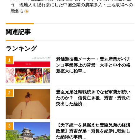
う 現地人を隠れ蓑にした中国企業の農業参入・土地取得への
懸念も
関連記事
ランキング
老舗遊技機メーカー・豊丸産業がパチ
1
ンコ事業停止の背景 大手と中小の格
差拡大に拍車…
豊臣兄弟は転戦続きでなぜ軍費が続い
2
たのか？ 信長亡き後、秀吉・秀長の
突出した経済…
【天下統一を見据えた豊臣兄弟の経済
3
政策】秀吉が弟・秀長を紀伊に転封し
た納得の事情…