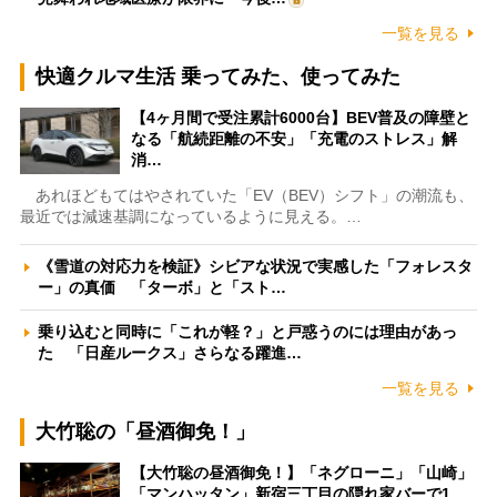
一覧を見る
快適クルマ生活 乗ってみた、使ってみた
【4ヶ月間で受注累計6000台】BEV普及の障壁と
なる「航続距離の不安」「充電のストレス」解
消…
あれほどもてはやされていた「EV（BEV）シフト」の潮流も、
最近では減速基調になっているように見える。…
《雪道の対応力を検証》シビアな状況で実感した「フォレスタ
ー」の真価 「ターボ」と「スト…
乗り込むと同時に「これが軽？」と戸惑うのには理由があっ
た 「日産ルークス」さらなる躍進…
一覧を見る
大竹聡の「昼酒御免！」
【大竹聡の昼酒御免！】「ネグローニ」「山崎」
「マンハッタン」新宿三丁目の隠れ家バーで1…