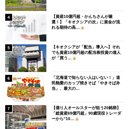
【資産10億円超・かんちさんが厳
4
選！】「キオクシアの次」に資金が流
れる期待の高…
【キオクシアが「配当」導入へ】それ
5
でも資産10億円超の配当株投資の達人
が「買う…
「北海道で知らない人はいない！」道
6
民熱愛のカップ焼きそば「やきそば弁
当」、最大の…
【億り人オールスターが狙う20銘柄】
7
「総資産69億円超」90歳現役トレーダ
ーから“10…