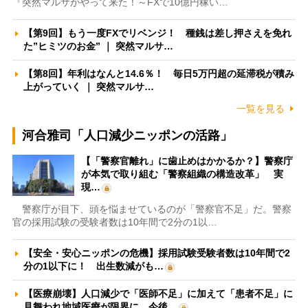
『突然マルサがやって来た！～FXで10億円稼い…
【第9回】もう一度FXでリベンジ！ 種銭は差し押さえを免れ
た”ヒミツのお金” ｜ 突然マルサ…
【第8回】年利はなんと14.6％！ 毎日5万円超の延滞税が積み
上がっていく ｜ 突然マルサ…
一覧を見る
河合雅司「人口減少ニッポンの活路」
【「警察官離れ」に歯止めはかかるか？】警察庁
が本気で取り組む「警察組織の構造改革」 実
現…
警察庁が目下、頭を悩ませているのが「警察官不足」だ。警察
官の採用試験の受験者数は10年間で2分の1以…
【安全・安心ニッポンの危機】採用試験受験者数は10年間で2
分の1以下に！ 出生数減がも…
【医療崩壊】人口減少で「医師不足」に加えて「患者不足」に
見舞われ地域医療が限界に 今後…