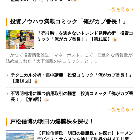
一覧を見る
投資ノウハウ満載コミック「俺がカブ番長！」
「売り時」を逃さないトレンド見極め術 投資コ
ミック「俺がカブ番長！」【第11回】
かつて投資情報雑誌「マネーポスト」にて、圧倒的な情報量が
詰め込まれた「天下無敵の株コミック」とし…
テクニカル分析・集中講義 投資コミック「俺がカブ番長！」
【第10回】
不透明相場に勝つ信用取引の極意 投資コミック「俺がカブ番
長！」【第9回】
一覧を見る
戸松信博の明日の爆騰株を探せ！
【戸松信博氏「明日の爆騰株」を探せ】トーメン
デバイス：サムスンを通じて世界のAIメモリ需