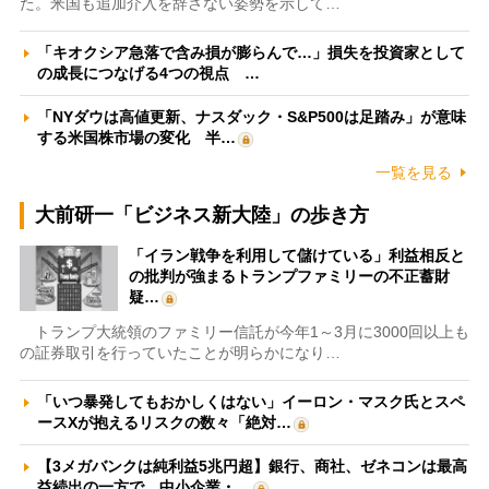
た。米国も追加介入を辞さない姿勢を示して…
「キオクシア急落で含み損が膨らんで…」損失を投資家として
の成長につなげる4つの視点 …
「NYダウは高値更新、ナスダック・S&P500は足踏み」が意味
する米国株市場の変化 半…
一覧を見る
大前研一「ビジネス新大陸」の歩き方
「イラン戦争を利用して儲けている」利益相反と
の批判が強まるトランプファミリーの不正蓄財
疑…
トランプ大統領のファミリー信託が今年1～3月に3000回以上も
の証券取引を行っていたことが明らかになり…
「いつ暴発してもおかしくはない」イーロン・マスク氏とスペ
ースXが抱えるリスクの数々「絶対…
【3メガバンクは純利益5兆円超】銀行、商社、ゼネコンは最高
益続出の一方で、中小企業・…