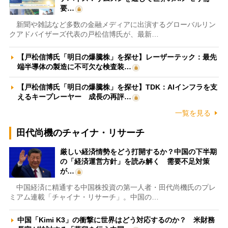
要…
新聞や雑誌など多数の金融メディアに出演するグローバルリン
クアドバイザーズ代表の戸松信博氏が、最新…
【戸松信博氏「明日の爆騰株」を探せ】レーザーテック：最先
端半導体の製造に不可欠な検査装…
【戸松信博氏「明日の爆騰株」を探せ】TDK：AIインフラを支
えるキープレーヤー 成長の再評…
一覧を見る
田代尚機のチャイナ・リサーチ
厳しい経済情勢をどう打開するか？中国の下半期
の「経済運営方針」を読み解く 需要不足対策
が…
中国経済に精通する中国株投資の第一人者・田代尚機氏のプレ
ミアム連載「チャイナ・リサーチ」。中国の…
中国「Kimi K3」の衝撃に世界はどう対応するのか？ 米財務