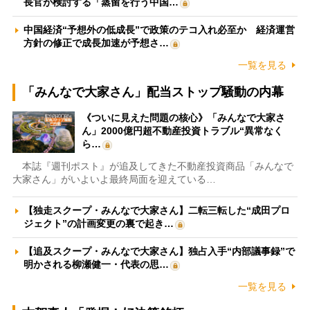
長官が検討する「蒸留を行う中国…
中国経済“予想外の低成長”で政策のテコ入れ必至か 経済運営
方針の修正で成長加速が予想さ…
一覧を見る
「みんなで大家さん」配当ストップ騒動の内幕
《ついに見えた問題の核心》「みんなで大家さ
ん」2000億円超不動産投資トラブル“異常なく
ら…
本誌『週刊ポスト』が追及してきた不動産投資商品「みんなで
大家さん」がいよいよ最終局面を迎えている…
【独走スクープ・みんなで大家さん】二転三転した“成田プロ
ジェクト”の計画変更の裏で起き…
【追及スクープ・みんなで大家さん】独占入手“内部議事録”で
明かされる柳瀬健一・代表の思…
一覧を見る