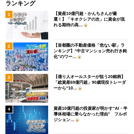
ランキング
【資産10億円超・かんちさんが厳
1
選！】「キオクシアの次」に資金が流
れる期待の高…
【首都圏の不動産価格「危ない駅」ラ
2
ンキング】“中古マンション売れ行き鈍
化”のワー…
【億り人オールスターが狙う20銘柄】
3
「総資産69億円超」90歳現役トレーダ
ーから“10…
資産10億円超の投資家が明かす“AI・半
4
導体相場に乗らなかった理由” フルポ
ジション…