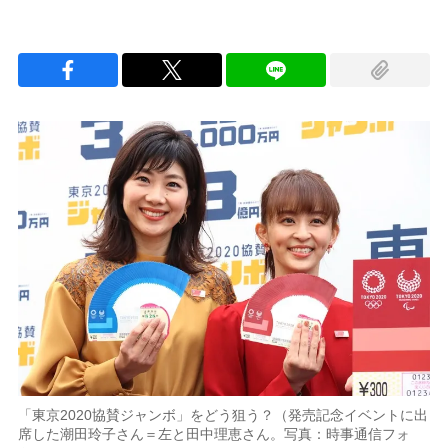
「東京2020協賛ジャンボ」をどう狙う？（発売記念イベントに出
席した潮田玲子さん＝左と田中理恵さん。写真：時事通信フォ