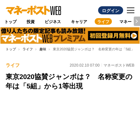
ログイン
トップ
投資
ビジネス
キャリア
ライフ
マネー
トップ
ライフ
趣味
東京2020協賛ジャンボは？ 名称変更の年は「5組」か
ライフ
2020.02.10 07:00
マネーポストWEB
東京2020協賛ジャンボは？ 名称変更の
年は「5組」から1等出現
Loaded
:
100.00%
/
Unmute