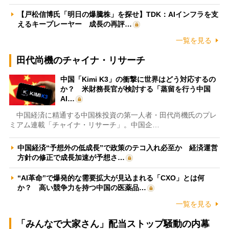
【戸松信博氏「明日の爆騰株」を探せ】TDK：AIインフラを支
えるキープレーヤー 成長の再評…
一覧を見る
田代尚機のチャイナ・リサーチ
中国「Kimi K3」の衝撃に世界はどう対応するの
か？ 米財務長官が検討する「蒸留を行う中国
AI…
中国経済に精通する中国株投資の第一人者・田代尚機氏のプレ
ミアム連載「チャイナ・リサーチ」。中国企…
中国経済“予想外の低成長”で政策のテコ入れ必至か 経済運営
方針の修正で成長加速が予想さ…
“AI革命”で爆発的な需要拡大が見込まれる「CXO」とは何
か？ 高い競争力を持つ中国の医薬品…
一覧を見る
「みんなで大家さん」配当ストップ騒動の内幕