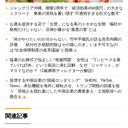
ジャングリア沖縄、開業1周年で「経済効果494億円」の大きな
ミスリード 事業の苦戦を覆い隠す“不透明すぎる巨大な数字”
お酒を提供する店で「出禁」になる客のトホホな生態 嘔吐や
粗相だけじゃない、店側が嫌がる“最悪の客”とは
「何がやりたいのか分からない」竹中平蔵氏が語る高市内閣の
評価 「給付付き税額控除はその場しのぎ」いま不可欠なの
は“社会保障制度の改革議論”と指摘
猛暑のお葬式で悩ましい“喪服問題” 女性は「ワンピースを着
ていけばOK」という俗説に潜む誤解、なぜ「ジャケット」が
マストなのか？《1級葬祭ディレクターが解説》
急増する中国企業の“国籍ロンダリング” SHEIN、TikTok、
Temu…本社機能を海外に移転させ、トランプ関税の回避を狙
う 現地人を隠れ蓑にした中国企業の農業参入・土地取得への
懸念も
関連記事