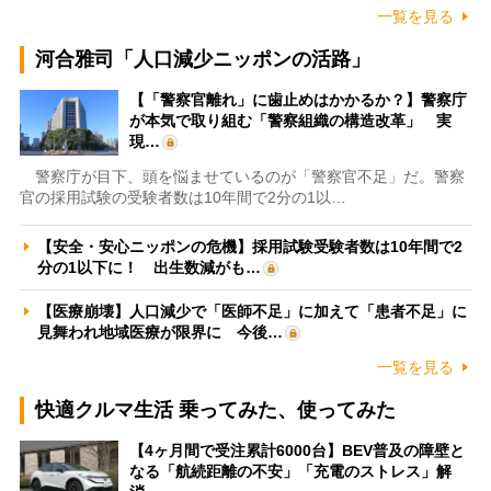
一覧を見る
河合雅司「人口減少ニッポンの活路」
【「警察官離れ」に歯止めはかかるか？】警察庁
が本気で取り組む「警察組織の構造改革」 実
現…
警察庁が目下、頭を悩ませているのが「警察官不足」だ。警察
官の採用試験の受験者数は10年間で2分の1以…
【安全・安心ニッポンの危機】採用試験受験者数は10年間で2
分の1以下に！ 出生数減がも…
【医療崩壊】人口減少で「医師不足」に加えて「患者不足」に
見舞われ地域医療が限界に 今後…
一覧を見る
快適クルマ生活 乗ってみた、使ってみた
【4ヶ月間で受注累計6000台】BEV普及の障壁と
なる「航続距離の不安」「充電のストレス」解