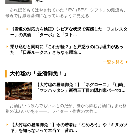
消…
あれほどもてはやされていた「EV（BEV）シフト」の潮流も、
最近では減速基調になっているように見える。…
《雪道の対応力を検証》シビアな状況で実感した「フォレスタ
ー」の真価 「ターボ」と「スト…
乗り込むと同時に「これが軽？」と戸惑うのには理由があっ
た 「日産ルークス」さらなる躍進…
一覧を見る
大竹聡の「昼酒御免！」
【大竹聡の昼酒御免！】「ネグローニ」「山崎」
「マンハッタン」新宿三丁目の隠れ家バーで1…
お酒はいつ飲んでもいいものだが、昼から飲むお酒にはまた格
別の味わいがある――。ライター・作家の大竹…
【大竹聡の昼酒御免！】今の若者は「なめろう」や「キヌカツ
ギ」を知らないって本当？ 昔の…