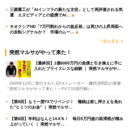
三菱重工が「AIインフラの新たな主役」として再評価される気
運 エヌビディアとの提携でAI…
キオクシアHD「7万円割れからの急反発」は再びの上昇局面へ
の反転シグナルか？ 市場のムー…
一覧を見る
突然マルサがやって来た！
【最終回】1億6000万円の負債と引き換えに手に
入れたプライスレスな経験 ｜ 突然マルサがや…
2009年12月に発行された元FXトレーダー・磯貝清明氏の著書
『突然マルサがやって来た！～FXで10億円稼い…
【第9回】もう一度FXでリベンジ！ 種銭は差し押さえを免れ
た”ヒミツのお金” ｜ 突然マルサ…
【第8回】年利はなんと14.6％！ 毎日5万円超の延滞税が積み
上がっていく ｜ 突然マルサ…