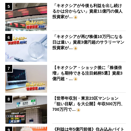
「キオクシアが今後も利益を出し続け
5
るかは分からない」資産11億円の個人
投資家が…
「キオクシアが再び株価10万円になる
6
日は遠い」資産3億円超のサラリーマン
投資家が…
【キオクシア・ショック後に「株価倍
7
増」も期待できる注目銘柄5選】資産3
億円超・…
【世帯年収別・東京23区マンション
8
「狙い目駅」を大公開】年収500万円、
700万円で…
《利益は年5億円前後》住み込みバイト
9