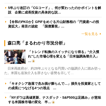
5年ぶり改訂の「CGコード」、何が変わったのかポイントを解
説 企業に成長投資の具体的な説…
【令和のPKOか】GPIFをめぐる片山財務相の「円資産への投
資拡大」発言の波紋 「国債重視」…
一覧を見る
森口亮「まるわかり市況分析」
「トレンド転換のスイッチになり得る」“介入慣
れ”した市場心理を変える「日米協調為替介入」
…
日米両政府が、約28年ぶりとなる円買いの協調介入に踏み切っ
た。米国も追加介入を辞さない姿勢を示して…
「キオクシア急落で含み損が膨らんで…」損失を投資家として
の成長につなげる4つの視点 …
「NYダウは高値更新、ナスダック・S&P500は足踏み」が意味
する米国株市場の変化 半…