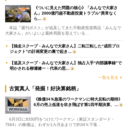
《ついに見えた問題の核心》「みんなで大家さ
ん」2000億円超不動産投資トラブル“異常なく
ら…
本誌『週刊ポスト』が追及してきた不動産投資商品「みんなで
大家さん」がいよいよ最終局面を迎えている…
【独走スクープ・みんなで大家さん】二転三転した“成田プロ
ジェクト”の計画変更の裏で起き…
【追及スクープ・みんなで大家さん】独占入手“内部議事録”で
明かされる柳瀬健一・代表の思…
一覧を見る
古賀真人「発掘！好決算銘柄」
《株価34％急落のワークマンに特大反転の期待》
6月の売上低迷を吹き飛ばす第1四半期決算、…
6月3日に8330円をつけたワークマン（東証スタンダード・
7564）の株価は、わずか1カ月あまりで約34％下落…