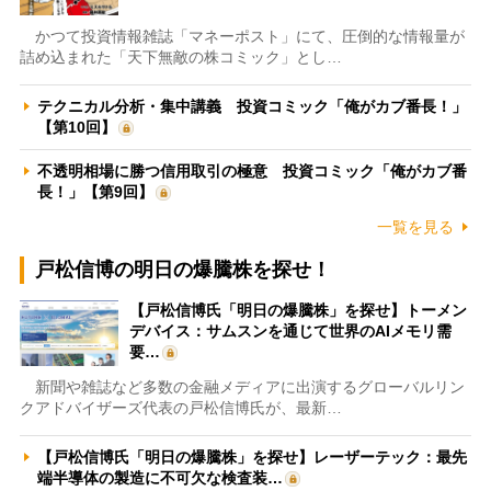
かつて投資情報雑誌「マネーポスト」にて、圧倒的な情報量が
詰め込まれた「天下無敵の株コミック」とし…
テクニカル分析・集中講義 投資コミック「俺がカブ番長！」
【第10回】
不透明相場に勝つ信用取引の極意 投資コミック「俺がカブ番
長！」【第9回】
一覧を見る
戸松信博の明日の爆騰株を探せ！
【戸松信博氏「明日の爆騰株」を探せ】トーメン
デバイス：サムスンを通じて世界のAIメモリ需
要…
新聞や雑誌など多数の金融メディアに出演するグローバルリン
クアドバイザーズ代表の戸松信博氏が、最新…
【戸松信博氏「明日の爆騰株」を探せ】レーザーテック：最先
端半導体の製造に不可欠な検査装…