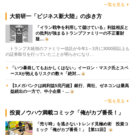
一覧を見る
大前研一「ビジネス新大陸」の歩き方
「イラン戦争を利用して儲けている」利益相反と
の批判が強まるトランプファミリーの不正蓄財
疑…
トランプ大統領のファミリー信託が今年1～3月に3000回以上も
の証券取引を行っていたことが明らかになり…
「いつ暴発してもおかしくはない」イーロン・マスク氏とスペ
ースXが抱えるリスクの数々「絶対…
【3メガバンクは純利益5兆円超】銀行、商社、ゼネコンは最高
益続出の一方で、中小企業・…
一覧を見る
投資ノウハウ満載コミック「俺がカブ番長！」
「売り時」を逃さないトレンド見極め術 投資コ
ミック「俺がカブ番長！」【第11回】