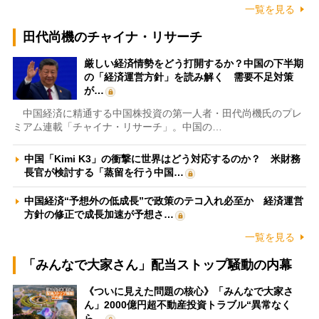
一覧を見る
田代尚機のチャイナ・リサーチ
厳しい経済情勢をどう打開するか？中国の下半期
の「経済運営方針」を読み解く 需要不足対策
が…
中国経済に精通する中国株投資の第一人者・田代尚機氏のプレ
ミアム連載「チャイナ・リサーチ」。中国の…
中国「Kimi K3」の衝撃に世界はどう対応するのか？ 米財務
長官が検討する「蒸留を行う中国…
中国経済“予想外の低成長”で政策のテコ入れ必至か 経済運営
方針の修正で成長加速が予想さ…
一覧を見る
「みんなで大家さん」配当ストップ騒動の内幕
《ついに見えた問題の核心》「みんなで大家さ
ん」2000億円超不動産投資トラブル“異常なく
ら…