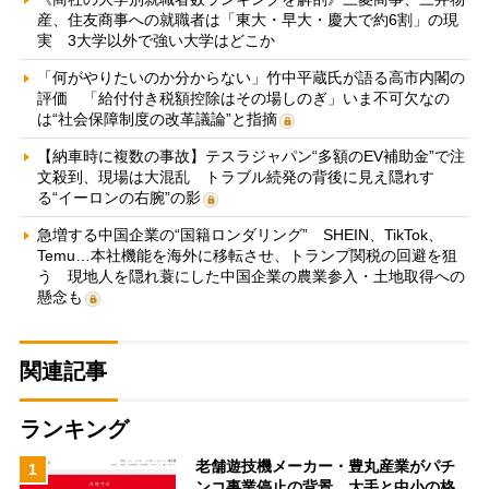
産、住友商事への就職者は「東大・早大・慶大で約6割」の現
実 3大学以外で強い大学はどこか
「何がやりたいのか分からない」竹中平蔵氏が語る高市内閣の
評価 「給付付き税額控除はその場しのぎ」いま不可欠なの
は“社会保障制度の改革議論”と指摘
【納車時に複数の事故】テスラジャパン“多額のEV補助金”で注
文殺到、現場は大混乱 トラブル続発の背後に見え隠れす
る“イーロンの右腕”の影
急増する中国企業の“国籍ロンダリング” SHEIN、TikTok、
Temu…本社機能を海外に移転させ、トランプ関税の回避を狙
う 現地人を隠れ蓑にした中国企業の農業参入・土地取得への
懸念も
関連記事
ランキング
老舗遊技機メーカー・豊丸産業がパチ
1
ンコ事業停止の背景 大手と中小の格