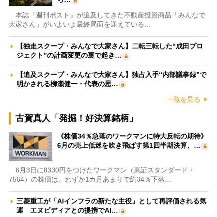
本誌『週刊ポスト』が追及してきた不動産投資商品「みんなで
大家さん」がいよいよ最終局面を迎えている…
【独走スクープ・みんなで大家さん】二転三転した“成田プロ
ジェクト”の計画変更の裏で起き…
【追及スクープ・みんなで大家さん】独占入手“内部議事録”で
明かされる柳瀬健一・代表の思…
一覧を見る
古賀真人「発掘！好決算銘柄」
《株価34％急落のワークマンに特大反転の期待》
6月の売上低迷を吹き飛ばす第1四半期決算、…
6月3日に8330円をつけたワークマン（東証スタンダード・
7564）の株価は、わずか1カ月あまりで約34％下落…
三菱重工が「AIインフラの新たな主役」として再評価される気
運 エヌビディアとの提携でAI…