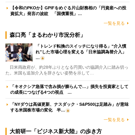
【令和のPKOか】GPIFをめぐる片山財務相の「円資産への投
資拡大」発言の波紋 「国債重視」…
一覧を見る
森口亮「まるわかり市況分析」
「トレンド転換のスイッチになり得る」“介入慣
れ”した市場心理を変える「日米協調為替介入」
…
日米両政府が、約28年ぶりとなる円買いの協調介入に踏み切っ
た。米国も追加介入を辞さない姿勢を示して…
「キオクシア急落で含み損が膨らんで…」損失を投資家として
の成長につなげる4つの視点 …
「NYダウは高値更新、ナスダック・S&P500は足踏み」が意味
する米国株市場の変化 半…
一覧を見る
大前研一「ビジネス新大陸」の歩き方