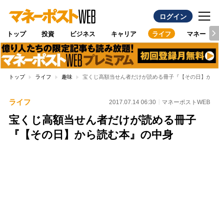
ログイン
トップ
投資
ビジネス
キャリア
ライフ
マネー
トップ
ライフ
趣味
宝くじ高額当せん者だけが読める冊子『【その日】から
ライフ
2017.07.14 06:30
マネーポストWEB
宝くじ高額当せん者だけが読める冊子
『【その日】から読む本』の中身
Loaded
:
87.48%
/
Unmute