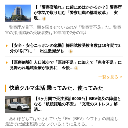
【「警察官離れ」に歯止めはかかるか？】警察庁
が本気で取り組む「警察組織の構造改革」 実
現…
警察庁が目下、頭を悩ませているのが「警察官不足」だ。警察
官の採用試験の受験者数は10年間で2分の1以…
【安全・安心ニッポンの危機】採用試験受験者数は10年間で2
分の1以下に！ 出生数減がも…
【医療崩壊】人口減少で「医師不足」に加えて「患者不足」に
見舞われ地域医療が限界に 今後…
一覧を見る
快適クルマ生活 乗ってみた、使ってみた
【4ヶ月間で受注累計6000台】BEV普及の障壁と
なる「航続距離の不安」「充電のストレス」解
消…
あれほどもてはやされていた「EV（BEV）シフト」の潮流も、
最近では減速基調になっているように見える。…