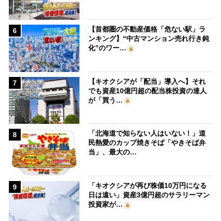
【首都圏の不動産価格「危ない駅」ラ
6
ンキング】“中古マンション売れ行き鈍
化”のワー…
【キオクシアが「配当」導入へ】それ
7
でも資産10億円超の配当株投資の達人
が「買う…
「北海道で知らない人はいない！」道
8
民熱愛のカップ焼きそば「やきそば弁
当」、最大の…
「キオクシアが再び株価10万円になる
9
日は遠い」資産3億円超のサラリーマン
投資家が…