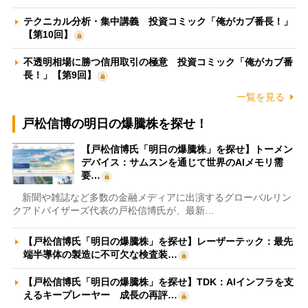
テクニカル分析・集中講義 投資コミック「俺がカブ番長！」
【第10回】
不透明相場に勝つ信用取引の極意 投資コミック「俺がカブ番
長！」【第9回】
一覧を見る
戸松信博の明日の爆騰株を探せ！
【戸松信博氏「明日の爆騰株」を探せ】トーメン
デバイス：サムスンを通じて世界のAIメモリ需
要…
新聞や雑誌など多数の金融メディアに出演するグローバルリン
クアドバイザーズ代表の戸松信博氏が、最新…
【戸松信博氏「明日の爆騰株」を探せ】レーザーテック：最先
端半導体の製造に不可欠な検査装…
【戸松信博氏「明日の爆騰株」を探せ】TDK：AIインフラを支
えるキープレーヤー 成長の再評…