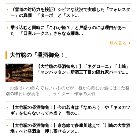
《雪道の対応力を検証》シビアな状況で実感した「フォレスタ
ー」の真価 「ターボ」と「スト…
乗り込むと同時に「これが軽？」と戸惑うのには理由があっ
た 「日産ルークス」さらなる躍進…
一覧を見る
大竹聡の「昼酒御免！」
【大竹聡の昼酒御免！】「ネグローニ」「山崎」
「マンハッタン」新宿三丁目の隠れ家バーで1…
お酒はいつ飲んでもいいものだが、昼から飲むお酒にはまた格
別の味わいがある――。ライター・作家の大竹…
【大竹聡の昼酒御免！】今の若者は「なめろう」や「キヌカツ
ギ」を知らないって本当？ 昔の…
【大竹聡の昼酒御免！】京急線で多摩川越えて「川崎の大衆酒
場」へと昼酒旅 押し寄せるノス…