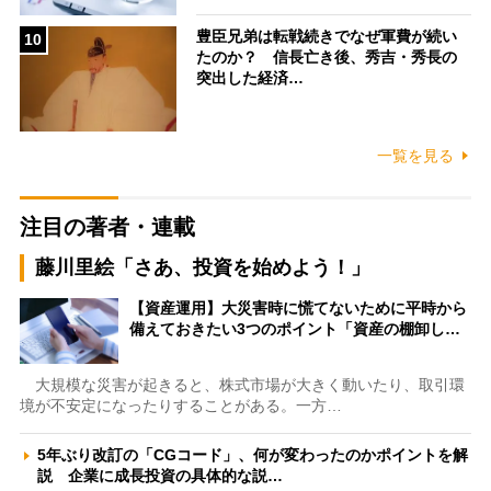
豊臣兄弟は転戦続きでなぜ軍費が続い
10
たのか？ 信長亡き後、秀吉・秀長の
突出した経済…
一覧を見る
注目の著者・連載
藤川里絵「さあ、投資を始めよう！」
【資産運用】大災害時に慌てないために平時から
備えておきたい3つのポイント「資産の棚卸し…
大規模な災害が起きると、株式市場が大きく動いたり、取引環
境が不安定になったりすることがある。一方…
5年ぶり改訂の「CGコード」、何が変わったのかポイントを解
説 企業に成長投資の具体的な説…