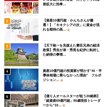
差拡大に拍車…
【資産10億円超・かんちさんが厳
2
選！】「キオクシアの次」に資金が流
れる期待の高…
【天下統一を見据えた豊臣兄弟の経済
3
政策】秀吉が弟・秀長を紀伊に転封し
た納得の事情…
資産10億円超の投資家が明かす“AI・半
4
導体相場に乗らなかった理由” フルポ
ジション…
【億り人オールスターが狙う20銘柄】
5
「総資産69億円超」90歳現役トレーダ
ーから“10…