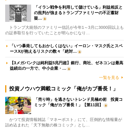
「イラン戦争を利用して儲けている」利益相反と
の批判が強まるトランプファミリーの不正蓄財
疑…
トランプ大統領のファミリー信託が今年1～3月に3000回以上も
の証券取引を行っていたことが明らかになり…
「いつ暴発してもおかしくはない」イーロン・マスク氏とスペ
ースXが抱えるリスクの数々「絶対…
【3メガバンクは純利益5兆円超】銀行、商社、ゼネコンは最高
益続出の一方で、中小企業・…
一覧を見る
投資ノウハウ満載コミック「俺がカブ番長！」
「売り時」を逃さないトレンド見極め術 投資コ
ミック「俺がカブ番長！」【第11回】
かつて投資情報雑誌「マネーポスト」にて、圧倒的な情報量が
詰め込まれた「天下無敵の株コミック」とし…