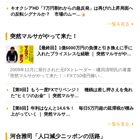
キオクシアHD「7万円割れからの急反発」は再びの上昇局面へ
の反転シグナルか？ 市場のムー…
一覧を見る
突然マルサがやって来た！
【最終回】1億6000万円の負債と引き換えに手に
入れたプライスレスな経験 ｜ 突然マルサがや…
2009年12月に発行された元FXトレーダー・磯貝清明氏の著書
『突然マルサがやって来た！～FXで10億円稼い…
【第9回】もう一度FXでリベンジ！ 種銭は差し押さえを免れ
た”ヒミツのお金” ｜ 突然マルサ…
【第8回】年利はなんと14.6％！ 毎日5万円超の延滞税が積み
上がっていく ｜ 突然マルサ…
一覧を見る
河合雅司「人口減少ニッポンの活路」