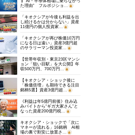
す“AI・半導体相場に乗らなかっ
た理由” フルポジショ…
「キオクシアが今後も利益を出
し続けるかは分からない」資産
11億円の個人投資家…
「キオクシアが再び株価10万円
になる日は遠い」資産3億円超
のサラリーマン投資家…
【世帯年収別・東京23区マンシ
ョン「狙い目駅」を大公開】年
収500万円、700万円…
【キオクシア・ショック後に
「株価倍増」も期待できる注目
銘柄5選】資産3億円超…
《利益は年5億円前後》住み込
みバイトから“ギガ大家さん”と
なった資産200億円税…
キオクシア・ショックで「次に
マネーが流れる」16銘柄 AI相
場の裏で割安に放置さ…