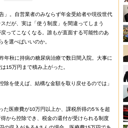
申告」。自営業者のみならず年金受給者や現役世代
ンスだが、実は「使う制度」を間違ってしまう
が戻ってこなくなる。誰もが直面する可能性のあ
らを選べばいいのか。
昨年秋に持病の糖尿病治療で数日間入院。大事に
は15万円まで積み上がった。
控除を使えば、結構な金額を取り戻せるのでは」
た医療費が10万円以上か、課税所得の5％を超
所得から控除でき、税金の還付が受けられる制度
万円の収入があるAさんの場合、医療費15万円であ