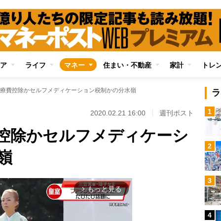
ア
ライフ
マネー
住まい・不動産
家計
トレ
療費控除かセルフメディケーション税制かの分水嶺
ラ
1
2020.02.21 16:00
週刊ポスト
控除かセルフメディケーシ
2
嶺
3
もっと見る
arrow_forward_ios
4