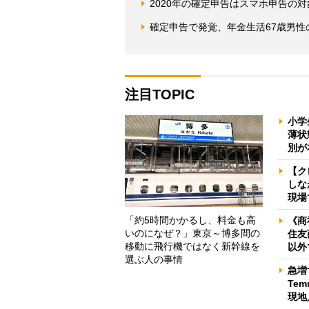
2020年の確定申告はスマホ申告の
確定申告で発覚、年金生活67歳男性
注目TOPIC
小学
薄状
別が
【ク
しな
現場
「約5時間かかるし、料金も高
《商
いのになぜ？」東京～博多間の
住友
移動に飛行機ではなく新幹線を
以外
選ぶ人の事情
急増
Te
現地