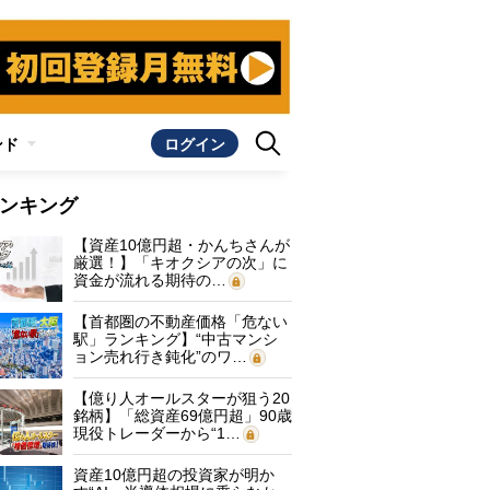
ンド
ログイン
ンキング
【資産10億円超・かんちさんが
厳選！】「キオクシアの次」に
資金が流れる期待の…
【首都圏の不動産価格「危ない
駅」ランキング】“中古マンシ
ョン売れ行き鈍化”のワ…
【億り人オールスターが狙う20
銘柄】「総資産69億円超」90歳
現役トレーダーから“1…
資産10億円超の投資家が明か