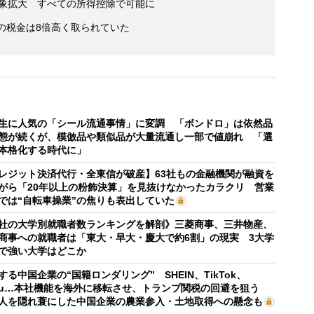
対象拡大 すべての所得控除で可能に
の税金は8倍高く取られていた
生に人気の「シール流通事情」に変調 「ボンドロ」は依然品
態が続くが、模倣品や類似品が大量流通し一部で値崩れ 「選
本格化する時代に」
レジット決済代行・全東信が破産】63社もの金融機関が融資を
がら「20年以上の粉飾決算」を見抜けなかったカラクリ 営業
では“自転車操業”の焦りも表出していた
社の大学別就職者数ランキングを解剖》三菱商事、三井物産、
商事への就職者は「東大・早大・慶大で約6割」の現実 3大学
で強い大学はどこか
する中国企業の“国籍ロンダリング” SHEIN、TikTok、
mu…本社機能を海外に移転させ、トランプ関税の回避を狙う
人を隠れ蓑にした中国企業の農業参入・土地取得への懸念も