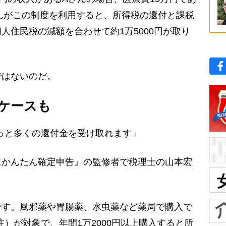
んがこの制度を利用すると、所得税の還付と課税
人住民税の減額を合わせて約1万5000円が取り
はないのだ。
ケースも
もっと多くの還付金を受け取れます」
かんたん確定申告』の監修者で税理士の山本宏
です。風邪薬や胃腸薬、水虫薬など薬局で購入で
＊注）が対象で、年間1万2000円以上購入すると所