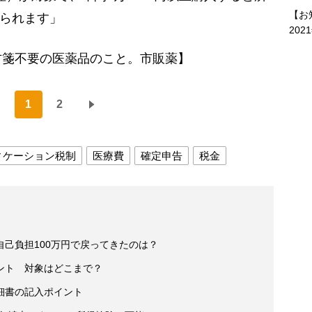
【お
けられます」
202
方箋不要の医薬品のこと。市販薬】
1
2
ィケーション税制
医療費
確定申告
税金
己負担100万円で戻ってきたのは？
ント 対象はどこまで？
細書の記入ポイント