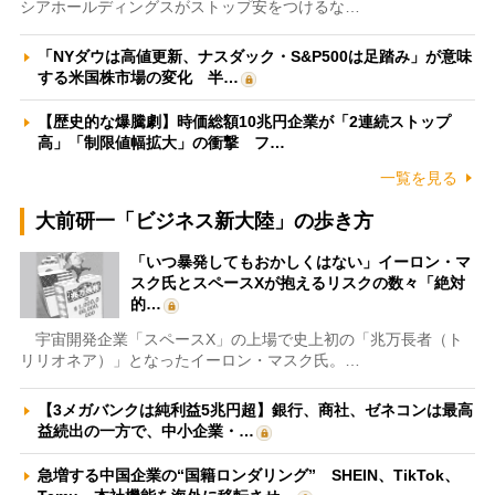
シアホールディングスがストップ安をつけるな…
「NYダウは高値更新、ナスダック・S&P500は足踏み」が意味
する米国株市場の変化 半…
【歴史的な爆騰劇】時価総額10兆円企業が「2連続ストップ
高」「制限値幅拡大」の衝撃 フ…
一覧を見る
大前研一「ビジネス新大陸」の歩き方
「いつ暴発してもおかしくはない」イーロン・マ
スク氏とスペースXが抱えるリスクの数々「絶対
的…
宇宙開発企業「スペースX」の上場で史上初の「兆万長者（ト
リリオネア）」となったイーロン・マスク氏。…
【3メガバンクは純利益5兆円超】銀行、商社、ゼネコンは最高
益続出の一方で、中小企業・…
急増する中国企業の“国籍ロンダリング” SHEIN、TikTok、