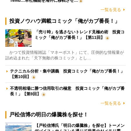
Temu…本社機能を海外に移転させ…
一覧を見る
投資ノウハウ満載コミック「俺がカブ番長！」
「売り時」を逃さないトレンド見極め術 投資コ
ミック「俺がカブ番長！」【第11回】
かつて投資情報雑誌「マネーポスト」にて、圧倒的な情報量が
詰め込まれた「天下無敵の株コミック」とし…
テクニカル分析・集中講義 投資コミック「俺がカブ番長！」
【第10回】
不透明相場に勝つ信用取引の極意 投資コミック「俺がカブ番
長！」【第9回】
一覧を見る
戸松信博の明日の爆騰株を探せ！
【戸松信博氏「明日の爆騰株」を探せ】トーメン