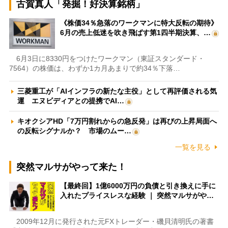
古賀真人「発掘！好決算銘柄」
《株価34％急落のワークマンに特大反転の期待》
6月の売上低迷を吹き飛ばす第1四半期決算、…
6月3日に8330円をつけたワークマン（東証スタンダード・
7564）の株価は、わずか1カ月あまりで約34％下落…
三菱重工が「AIインフラの新たな主役」として再評価される気
運 エヌビディアとの提携でAI…
キオクシアHD「7万円割れからの急反発」は再びの上昇局面へ
の反転シグナルか？ 市場のムー…
一覧を見る
突然マルサがやって来た！
【最終回】1億6000万円の負債と引き換えに手に
入れたプライスレスな経験 ｜ 突然マルサがや…
2009年12月に発行された元FXトレーダー・磯貝清明氏の著書