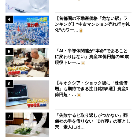
【首都圏の不動産価格「危ない駅」ラ
4
ンキング】“中古マンション売れ行き鈍
化”のワー…
「AI・半導体関連が“本命”であること
5
に変わりはない」資産20億円超の90歳
現役トレー…
【キオクシア・ショック後に「株価倍
6
増」も期待できる注目銘柄5選】資産3
億円超・…
「失敗すると取り返しがつかない」葬
7
儀社の手を借りない「DIY葬」の落とし
穴 素人には…