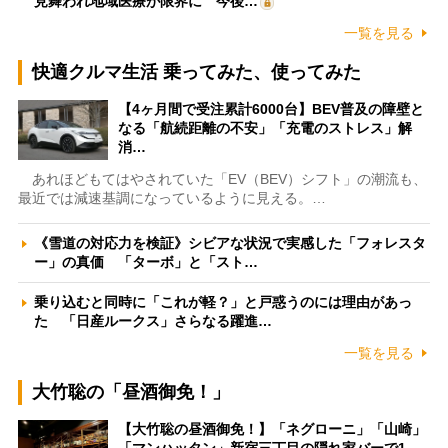
見舞われ地域医療が限界に 今後…
一覧を見る
快適クルマ生活 乗ってみた、使ってみた
【4ヶ月間で受注累計6000台】BEV普及の障壁と
なる「航続距離の不安」「充電のストレス」解
消…
あれほどもてはやされていた「EV（BEV）シフト」の潮流も、
最近では減速基調になっているように見える。…
《雪道の対応力を検証》シビアな状況で実感した「フォレスタ
ー」の真価 「ターボ」と「スト…
乗り込むと同時に「これが軽？」と戸惑うのには理由があっ
た 「日産ルークス」さらなる躍進…
一覧を見る
大竹聡の「昼酒御免！」
【大竹聡の昼酒御免！】「ネグローニ」「山崎」