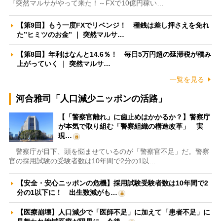
『突然マルサがやって来た！～FXで10億円稼い…
【第9回】もう一度FXでリベンジ！ 種銭は差し押さえを免れ
た”ヒミツのお金” ｜ 突然マルサ…
【第8回】年利はなんと14.6％！ 毎日5万円超の延滞税が積み
上がっていく ｜ 突然マルサ…
一覧を見る
河合雅司「人口減少ニッポンの活路」
【「警察官離れ」に歯止めはかかるか？】警察庁
が本気で取り組む「警察組織の構造改革」 実
現…
警察庁が目下、頭を悩ませているのが「警察官不足」だ。警察
官の採用試験の受験者数は10年間で2分の1以…
【安全・安心ニッポンの危機】採用試験受験者数は10年間で2
分の1以下に！ 出生数減がも…
【医療崩壊】人口減少で「医師不足」に加えて「患者不足」に