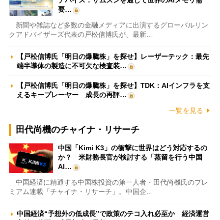
デバイス：サムスンを通じて世界のAIメモリ需
要…
新聞や雑誌など多数の金融メディアに出演するグローバルリン
クアドバイザーズ代表の戸松信博氏が、最新…
【戸松信博氏「明日の爆騰株」を探せ】レーザーテック：最先
端半導体の製造に不可欠な検査装…
【戸松信博氏「明日の爆騰株」を探せ】TDK：AIインフラを支
えるキープレーヤー 成長の再評…
一覧を見る
田代尚機のチャイナ・リサーチ
中国「Kimi K3」の衝撃に世界はどう対応するの
か？ 米財務長官が検討する「蒸留を行う中国
AI…
中国経済に精通する中国株投資の第一人者・田代尚機氏のプレ
ミアム連載「チャイナ・リサーチ」。中国企…
中国経済“予想外の低成長”で政策のテコ入れ必至か 経済運営