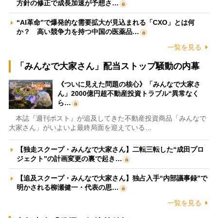
方針の修正で成長加速が予想さ…
“AI革命”で爆発的な需要拡大が見込まれる「CXO」とは何
か？ 高い競争力を持つ中国の医薬品…
一覧を見る
「みんなで大家さん」配当ストップ騒動の内幕
《ついに見えた問題の核心》「みんなで大家さ
ん」2000億円超不動産投資トラブル“異常なく
ら…
本誌『週刊ポスト』が追及してきた不動産投資商品「みんなで
大家さん」がいよいよ最終局面を迎えている…
【独走スクープ・みんなで大家さん】二転三転した“成田プロ
ジェクト”の計画変更の裏で起き…
【追及スクープ・みんなで大家さん】独占入手“内部議事録”で
明かされる柳瀬健一・代表の思…
一覧を見る