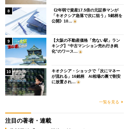
《2年弱で資産17.5倍の元証券マンが
8
「キオクシア急落で次に狙う」5銘柄を
公開》10…
【大阪の不動産価格「危ない駅」ラン
9
キング】“中古マンション売れ行き鈍
化”のワース…
キオクシア・ショックで「次にマネー
10
が流れる」16銘柄 AI相場の裏で割安
に放置され…
一覧を見る
注目の著者・連載