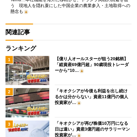
う 現地人を隠れ蓑にした中国企業の農業参入・土地取得への
懸念も
関連記事
ランキング
【億り人オールスターが狙う20銘柄】
1
「総資産69億円超」90歳現役トレーダ
ーから“10…
「キオクシアが今後も利益を出し続け
2
るかは分からない」資産11億円の個人
投資家が…
「キオクシアが再び株価10万円になる
3
日は遠い」資産3億円超のサラリーマン
投資家が…