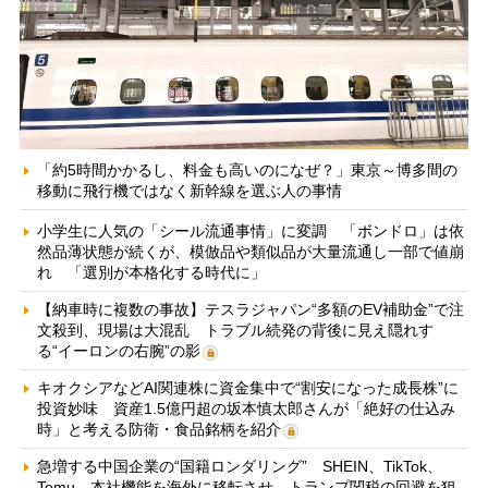
「約5時間かかるし、料金も高いのになぜ？」東京～博多間の
移動に飛行機ではなく新幹線を選ぶ人の事情
小学生に人気の「シール流通事情」に変調 「ボンドロ」は依
然品薄状態が続くが、模倣品や類似品が大量流通し一部で値崩
れ 「選別が本格化する時代に」
【納車時に複数の事故】テスラジャパン“多額のEV補助金”で注
文殺到、現場は大混乱 トラブル続発の背後に見え隠れす
る“イーロンの右腕”の影
キオクシアなどAI関連株に資金集中で“割安になった成長株”に
投資妙味 資産1.5億円超の坂本慎太郎さんが「絶好の仕込み
時」と考える防衛・食品銘柄を紹介
急増する中国企業の“国籍ロンダリング” SHEIN、TikTok、
Temu…本社機能を海外に移転させ、トランプ関税の回避を狙