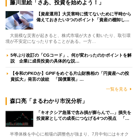
藤川里絵「さあ、投資を始めよう！」
【資産運用】大災害時に慌てないために平時から
備えておきたい3つのポイント「資産の棚卸し…
大規模な災害が起きると、株式市場が大きく動いたり、取引環
境が不安定になったりすることがある。一方…
5年ぶり改訂の「CGコード」、何が変わったのかポイントを解
説 企業に成長投資の具体的な説…
【令和のPKOか】GPIFをめぐる片山財務相の「円資産への投
資拡大」発言の波紋 「国債重視」…
一覧を見る
森口亮「まるわかり市況分析」
「キオクシア急落で含み損が膨らんで…」損失を
投資家としての成長につなげる4つの視点 「…
半導体株を中心に相場の調整色が強まり、7月中旬にはキオク