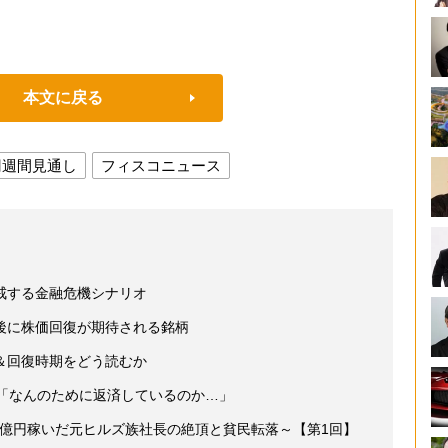
本文に戻る
円週間見通し
フィスコニュース
戒する金融危機シナリオ
後に株価回復が期待される銘柄
＆回復時期をどう読むか
え「なんのために返済しているのか…」
0億円稼いだ元ヒルズ族社長の絶頂と貧民転落～【第1回】