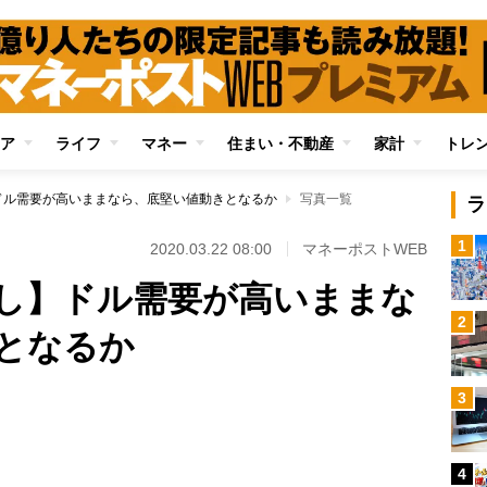
ア
ライフ
マネー
住まい・不動産
家計
トレ
ドル需要が高いままなら、底堅い値動きとなるか
写真一覧
ラ
1
2020.03.22 08:00
マネーポストWEB
し】ドル需要が高いままな
2
となるか
3
Loaded
:
80.92%
4