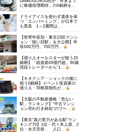
DAIBOUCHOU氏が「年末まで
に株価倍増期待」の5銘柄を…
ドライアイスを使わず遺体を保
つ「エンバーミング」が日本で
も普及 1～2週間は…
【世帯年収別・東京23区マンシ
ョン「狙い目駅」を大公開】年
収500万円、700万円…
【億り人オールスターが狙う20
銘柄】「総資産69億円超」90歳
現役トレーダーから“1…
【キオクシア・ショックの後に
狙う5銘柄】イベント投資家の
億り人・羽根英樹氏が…
【大阪の不動産価格「危ない
駅」ランキング】“中古マンシ
ョン売れ行き鈍化”のワー…
【東京“真の実力がある駅”ラン
キング70】1位・代々木上原、2
位・水天宮前… 人口…