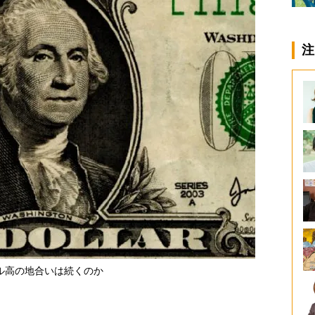
注
ル高の地合いは続くのか