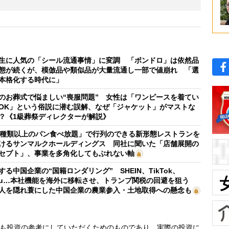
生に人気の「シール流通事情」に変調 「ボンドロ」は依然品
態が続くが、模倣品や類似品が大量流通し一部で値崩れ 「選
本格化する時代に」
のお葬式で悩ましい“喪服問題” 女性は「ワンピースを着てい
OK」という俗説に潜む誤解、なぜ「ジャケット」がマストな
？《1級葬祭ディレクターが解説》
0種類以上のパン食べ放題」で行列のできる新形態レストランを
けるサンマルクホールディングス 同社に聞いた「店舗展開の
セプト」、事業を多角化してもぶれない軸
する中国企業の“国籍ロンダリング” SHEIN、TikTok、
mu…本社機能を海外に移転させ、トランプ関税の回避を狙う
人を隠れ蓑にした中国企業の農業参入・土地取得への懸念も
も投資の参考にしていただくためのものであり、実際の投資に