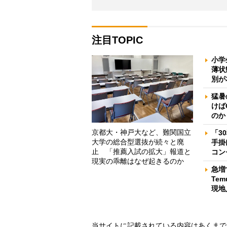
注目TOPIC
小学
薄状
別が
猛暑
けば
のか
京都大・神戸大など、難関国立
「3
大学の総合型選抜が続々と廃
手掛
止 「推薦入試の拡大」報道と
コン
現実の乖離はなぜ起きるのか
急増
Te
現地
当サイトに記載されている内容はあくまで