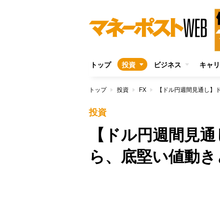
トップ
投資
ビジネス
キャリ
トップ
投資
FX
【ドル円週間見通し】
投資
【ドル円週間見通
ら、底堅い値動き
/
Unmute