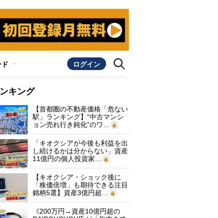
ンド
ログイン
ンキング
【首都圏の不動産価格「危ない
駅」ランキング】“中古マンシ
ョン売れ行き鈍化”のワ…
「キオクシアが今後も利益を出
し続けるかは分からない」資産
11億円の個人投資家…
【キオクシア・ショック後に
「株価倍増」も期待できる注目
銘柄5選】資産3億円超…
《200万円→資産10億円超の