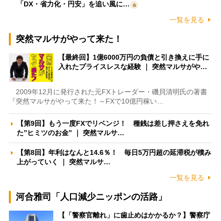
「DX・省力化・円安」を追い風に…
一覧を見る
突然マルサがやって来た！
【最終回】1億6000万円の負債と引き換えに手に
入れたプライスレスな経験 ｜ 突然マルサがや…
2009年12月に発行された元FXトレーダー・磯貝清明氏の著書
『突然マルサがやって来た！～FXで10億円稼い…
【第9回】もう一度FXでリベンジ！ 種銭は差し押さえを免れ
た”ヒミツのお金” ｜ 突然マルサ…
【第8回】年利はなんと14.6％！ 毎日5万円超の延滞税が積み
上がっていく ｜ 突然マルサ…
一覧を見る
河合雅司「人口減少ニッポンの活路」
【「警察官離れ」に歯止めはかかるか？】警察庁