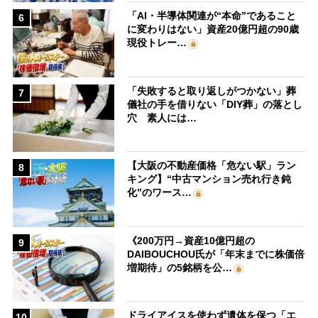
「AI・半導体関連が“本命”であること
6
に変わりはない」資産20億円超の90歳
現役トレー…
「失敗すると取り返しがつかない」葬
7
儀社の手を借りない「DIY葬」の落とし
穴 素人には…
【大阪の不動産価格「危ない駅」ラン
8
キング】“中古マンション売れ行き鈍
化”のワース…
《200万円→資産10億円超の
9
DAIBOUCHOU氏が「年末までに株価倍
増期待」の5銘柄を公…
ドライアイスを使わず遺体を保つ「エ
10