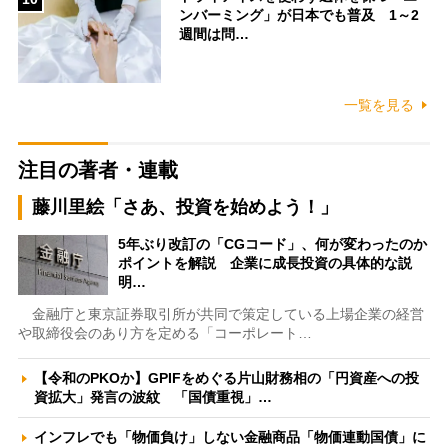
ンバーミング」が日本でも普及 1～2
週間は問…
一覧を見る
注目の著者・連載
藤川里絵「さあ、投資を始めよう！」
5年ぶり改訂の「CGコード」、何が変わったのか
ポイントを解説 企業に成長投資の具体的な説
明…
金融庁と東京証券取引所が共同で策定している上場企業の経営
や取締役会のあり方を定める「コーポレート…
【令和のPKOか】GPIFをめぐる片山財務相の「円資産への投
資拡大」発言の波紋 「国債重視」…
インフレでも「物価負け」しない金融商品「物価連動国債」に