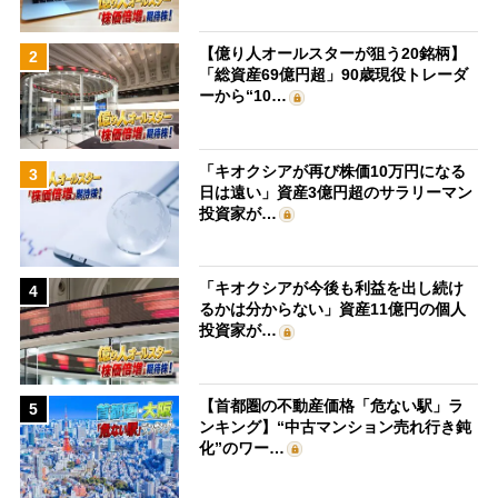
【億り人オールスターが狙う20銘柄】
2
「総資産69億円超」90歳現役トレーダ
ーから“10…
「キオクシアが再び株価10万円になる
3
日は遠い」資産3億円超のサラリーマン
投資家が…
「キオクシアが今後も利益を出し続け
4
るかは分からない」資産11億円の個人
投資家が…
【首都圏の不動産価格「危ない駅」ラ
5
ンキング】“中古マンション売れ行き鈍
化”のワー…