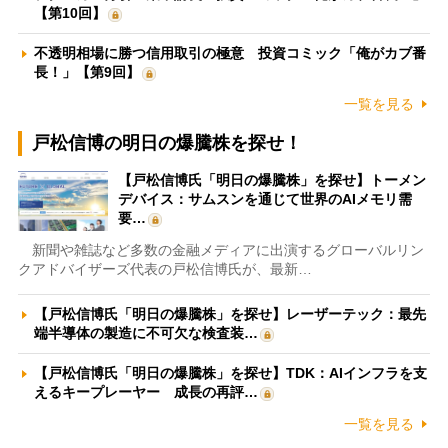
【第10回】
不透明相場に勝つ信用取引の極意 投資コミック「俺がカブ番
長！」【第9回】
一覧を見る
戸松信博の明日の爆騰株を探せ！
【戸松信博氏「明日の爆騰株」を探せ】トーメン
デバイス：サムスンを通じて世界のAIメモリ需
要…
新聞や雑誌など多数の金融メディアに出演するグローバルリン
クアドバイザーズ代表の戸松信博氏が、最新…
【戸松信博氏「明日の爆騰株」を探せ】レーザーテック：最先
端半導体の製造に不可欠な検査装…
【戸松信博氏「明日の爆騰株」を探せ】TDK：AIインフラを支
えるキープレーヤー 成長の再評…
一覧を見る