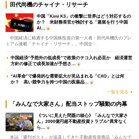
田代尚機のチャイナ・リサーチ
中国「Kimi K3」の衝撃に世界はどう対応するの
か？ 米財務長官が検討する「蒸留を行う中国
AI…
中国経済に精通する中国株投資の第一人者・田代尚機氏のプレ
ミアム連載「チャイナ・リサーチ」。中国企…
中国経済“予想外の低成長”で政策のテコ入れ必至か 経済運営
方針の修正で成長加速が予想さ…
“AI革命”で爆発的な需要拡大が見込まれる「CXO」とは何
か？ 高い競争力を持つ中国の医薬品…
一覧を見る
「みんなで大家さん」配当ストップ騒動の内幕
《ついに見えた問題の核心》「みんなで大家さ
ん」2000億円超不動産投資トラブル“異常なく
ら…
本誌『週刊ポスト』が追及してきた不動産投資商品「みんなで