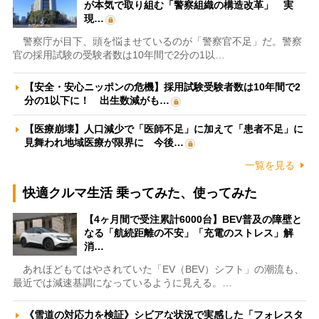
が本気で取り組む「警察組織の構造改革」 実
現…
警察庁が目下、頭を悩ませているのが「警察官不足」だ。警察
官の採用試験の受験者数は10年間で2分の1以…
【安全・安心ニッポンの危機】採用試験受験者数は10年間で2
分の1以下に！ 出生数減がも…
【医療崩壊】人口減少で「医師不足」に加えて「患者不足」に
見舞われ地域医療が限界に 今後…
一覧を見る
快適クルマ生活 乗ってみた、使ってみた
【4ヶ月間で受注累計6000台】BEV普及の障壁と
なる「航続距離の不安」「充電のストレス」解
消…
あれほどもてはやされていた「EV（BEV）シフト」の潮流も、
最近では減速基調になっているように見える。…
《雪道の対応力を検証》シビアな状況で実感した「フォレスタ