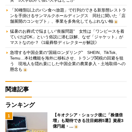
実 3大学以外で強い大学はどこか
「30種類以上のパン食べ放題」で行列のできる新形態レストラ
ンを手掛けるサンマルクホールディングス 同社に聞いた「店
舗展開のコンセプト」、事業を多角化してもぶれない軸
猛暑のお葬式で悩ましい“喪服問題” 女性は「ワンピースを着
ていけばOK」という俗説に潜む誤解、なぜ「ジャケット」が
マストなのか？《1級葬祭ディレクターが解説》
急増する中国企業の“国籍ロンダリング” SHEIN、TikTok、
Temu…本社機能を海外に移転させ、トランプ関税の回避を狙
う 現地人を隠れ蓑にした中国企業の農業参入・土地取得への
懸念も
関連記事
ランキング
【キオクシア・ショック後に「株価倍
1
増」も期待できる注目銘柄5選】資産3
億円超・…