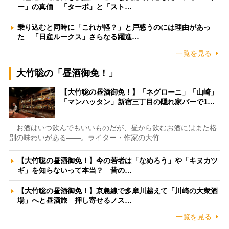
ー」の真価 「ターボ」と「スト…
乗り込むと同時に「これが軽？」と戸惑うのには理由があっ
た 「日産ルークス」さらなる躍進…
一覧を見る
大竹聡の「昼酒御免！」
【大竹聡の昼酒御免！】「ネグローニ」「山崎」
「マンハッタン」新宿三丁目の隠れ家バーで1…
お酒はいつ飲んでもいいものだが、昼から飲むお酒にはまた格
別の味わいがある――。ライター・作家の大竹…
【大竹聡の昼酒御免！】今の若者は「なめろう」や「キヌカツ
ギ」を知らないって本当？ 昔の…
【大竹聡の昼酒御免！】京急線で多摩川越えて「川崎の大衆酒
場」へと昼酒旅 押し寄せるノス…
一覧を見る