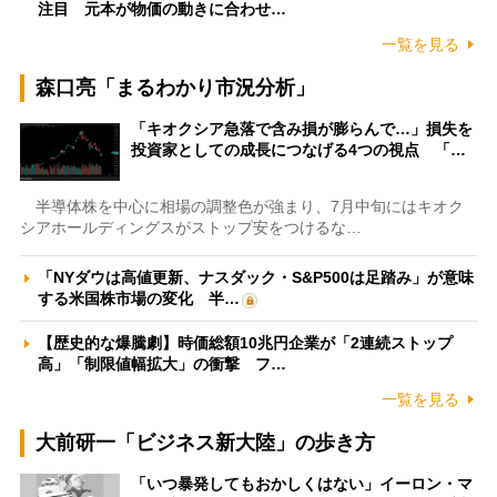
注目 元本が物価の動きに合わせ…
一覧を見る
森口亮「まるわかり市況分析」
「キオクシア急落で含み損が膨らんで…」損失を
投資家としての成長につなげる4つの視点 「…
半導体株を中心に相場の調整色が強まり、7月中旬にはキオク
シアホールディングスがストップ安をつけるな…
「NYダウは高値更新、ナスダック・S&P500は足踏み」が意味
する米国株市場の変化 半…
【歴史的な爆騰劇】時価総額10兆円企業が「2連続ストップ
高」「制限値幅拡大」の衝撃 フ…
一覧を見る
大前研一「ビジネス新大陸」の歩き方
「いつ暴発してもおかしくはない」イーロン・マ