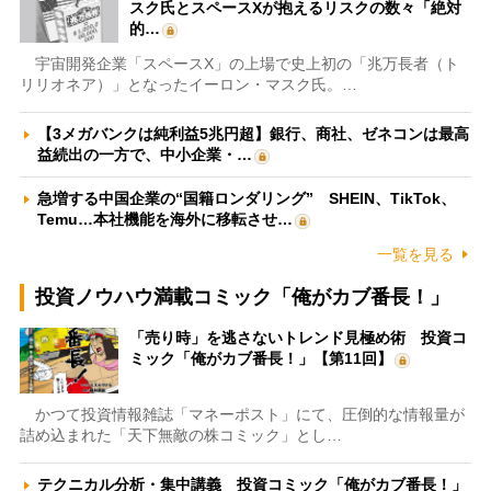
スク氏とスペースXが抱えるリスクの数々「絶対
的…
宇宙開発企業「スペースX」の上場で史上初の「兆万長者（ト
リリオネア）」となったイーロン・マスク氏。…
【3メガバンクは純利益5兆円超】銀行、商社、ゼネコンは最高
益続出の一方で、中小企業・…
急増する中国企業の“国籍ロンダリング” SHEIN、TikTok、
Temu…本社機能を海外に移転させ…
一覧を見る
投資ノウハウ満載コミック「俺がカブ番長！」
「売り時」を逃さないトレンド見極め術 投資コ
ミック「俺がカブ番長！」【第11回】
かつて投資情報雑誌「マネーポスト」にて、圧倒的な情報量が
詰め込まれた「天下無敵の株コミック」とし…
テクニカル分析・集中講義 投資コミック「俺がカブ番長！」