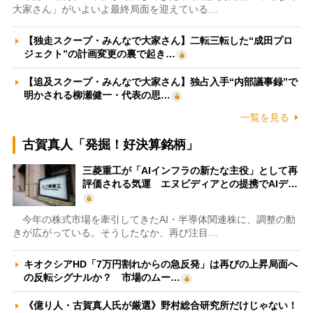
大家さん」がいよいよ最終局面を迎えている…
【独走スクープ・みんなで大家さん】二転三転した“成田プロ
ジェクト”の計画変更の裏で起き…
【追及スクープ・みんなで大家さん】独占入手“内部議事録”で
明かされる柳瀬健一・代表の思…
一覧を見る
古賀真人「発掘！好決算銘柄」
三菱重工が「AIインフラの新たな主役」として再
評価される気運 エヌビディアとの提携でAIデ…
今年の株式市場を牽引してきたAI・半導体関連株に、調整の動
きが広がっている。そうしたなか、再び注目…
キオクシアHD「7万円割れからの急反発」は再びの上昇局面へ
の反転シグナルか？ 市場のムー…
《億り人・古賀真人氏が厳選》野村総合研究所だけじゃない！