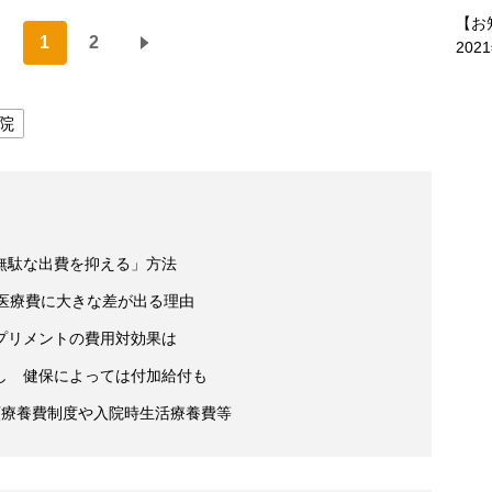
【お
1
2
202
院
無駄な出費を抑える」方法
で医療費に大きな差が出る理由
プリメントの費用対効果は
し 健保によっては付加給付も
額療養費制度や入院時生活療養費等