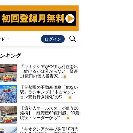
ンド
ログイン
ンキング
「キオクシアが今後も利益を出
し続けるかは分からない」資産
11億円の個人投資家…
【首都圏の不動産価格「危ない
駅」ランキング】“中古マンシ
ョン売れ行き鈍化”のワ…
【億り人オールスターが狙う20
銘柄】「総資産69億円超」90歳
現役トレーダーから“1…
「キオクシアが再び株価10万円