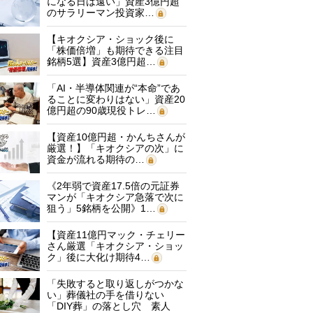
になる日は遠い」資産3億円超
のサラリーマン投資家…
【キオクシア・ショック後に
「株価倍増」も期待できる注目
銘柄5選】資産3億円超…
「AI・半導体関連が“本命”であ
ることに変わりはない」資産20
億円超の90歳現役トレ…
【資産10億円超・かんちさんが
厳選！】「キオクシアの次」に
資金が流れる期待の…
《2年弱で資産17.5倍の元証券
マンが「キオクシア急落で次に
狙う」5銘柄を公開》1…
【資産11億円マック・チェリー
さん厳選「キオクシア・ショッ
ク」後に大化け期待4…
「失敗すると取り返しがつかな
い」葬儀社の手を借りない
「DIY葬」の落とし穴 素人