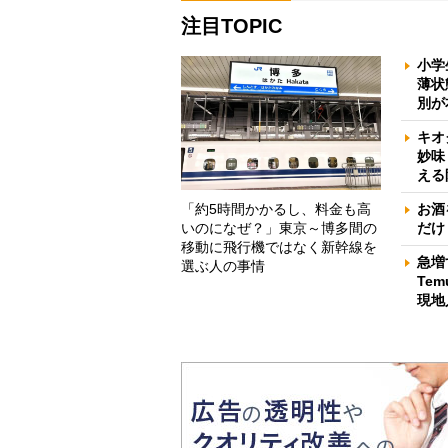
注目TOPIC
小学
薄状
別が
キオ
妙味
える
「約5時間かかるし、料金も高
お酒
いのになぜ？」東京～博多間の
だけ
移動に飛行機ではなく新幹線を
急増
選ぶ人の事情
Te
現地