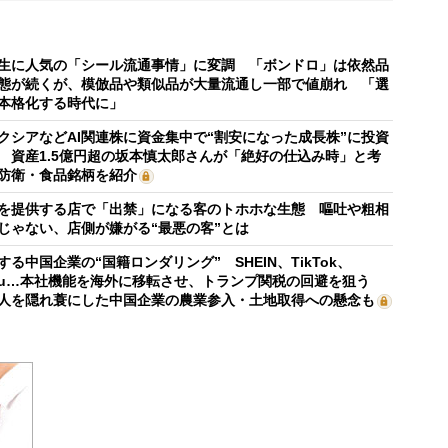
生に人気の「シール流通事情」に変調 「ボンドロ」は依然品
態が続くが、模倣品や類似品が大量流通し一部で値崩れ 「選
本格化する時代に」
クシアなどAI関連株に資金集中で“割安になった成長株”に投資
 資産1.5億円超の坂本慎太郎さんが「絶好の仕込み時」と考
防衛・食品銘柄を紹介
を提供する店で「出禁」になる客のトホホな生態 嘔吐や粗相
じゃない、店側が嫌がる“最悪の客”とは
する中国企業の“国籍ロンダリング” SHEIN、TikTok、
mu…本社機能を海外に移転させ、トランプ関税の回避を狙う
人を隠れ蓑にした中国企業の農業参入・土地取得への懸念も