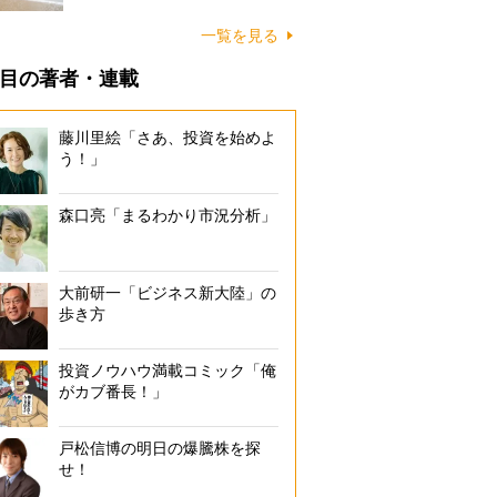
に…
一覧を見る
目の著者・連載
藤川里絵「さあ、投資を始めよ
う！」
森口亮「まるわかり市況分析」
大前研一「ビジネス新大陸」の
歩き方
投資ノウハウ満載コミック「俺
がカブ番長！」
戸松信博の明日の爆騰株を探
せ！