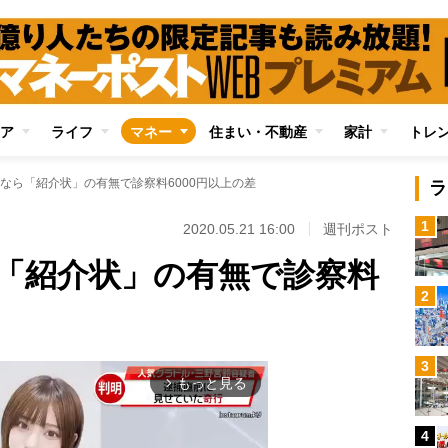
ア
ライフ
マネー
住まい・不動産
家計
トレ
なら「紹介状」の有無で診察料6000円以上の差
ラ
1
2020.05.21 16:00
週刊ポスト
「紹介状」の有無で診察料
2
3
もっと見る
arrow_forward_ios
4