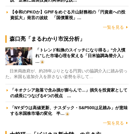
説 企業に成長投資の具体的な説…
【令和のPKOか】GPIFをめぐる片山財務相の「円資産への投
資拡大」発言の波紋 「国債重視」…
一覧を見る
森口亮「まるわかり市況分析」
「トレンド転換のスイッチになり得る」“介入慣
れ”した市場心理を変える「日米協調為替介入」
…
日米両政府が、約28年ぶりとなる円買いの協調介入に踏み切っ
た。米国も追加介入を辞さない姿勢を示して…
「キオクシア急落で含み損が膨らんで…」損失を投資家として
の成長につなげる4つの視点 …
「NYダウは高値更新、ナスダック・S&P500は足踏み」が意味
する米国株市場の変化 半…
一覧を見る