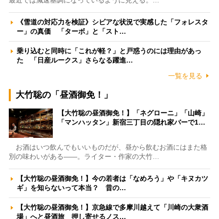
最近では減速基調になっているように見える。…
《雪道の対応力を検証》シビアな状況で実感した「フォレスタ
ー」の真価 「ターボ」と「スト…
乗り込むと同時に「これが軽？」と戸惑うのには理由があっ
た 「日産ルークス」さらなる躍進…
一覧を見る
大竹聡の「昼酒御免！」
【大竹聡の昼酒御免！】「ネグローニ」「山崎」
「マンハッタン」新宿三丁目の隠れ家バーで1…
お酒はいつ飲んでもいいものだが、昼から飲むお酒にはまた格
別の味わいがある――。ライター・作家の大竹…
【大竹聡の昼酒御免！】今の若者は「なめろう」や「キヌカツ
ギ」を知らないって本当？ 昔の…
【大竹聡の昼酒御免！】京急線で多摩川越えて「川崎の大衆酒
場」へと昼酒旅 押し寄せるノス…