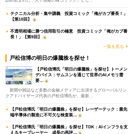
詰め込まれた「天下無敵の株コミック」とし…
テクニカル分析・集中講義 投資コミック「俺がカブ番長！」
【第10回】
不透明相場に勝つ信用取引の極意 投資コミック「俺がカブ番
長！」【第9回】
一覧を見る
戸松信博の明日の爆騰株を探せ！
【戸松信博氏「明日の爆騰株」を探せ】トーメン
デバイス：サムスンを通じて世界のAIメモリ需
要…
新聞や雑誌など多数の金融メディアに出演するグローバルリン
クアドバイザーズ代表の戸松信博氏が、最新…
【戸松信博氏「明日の爆騰株」を探せ】レーザーテック：最先
端半導体の製造に不可欠な検査装…
【戸松信博氏「明日の爆騰株」を探せ】TDK：AIインフラを支
えるキープレーヤー 成長の再評…