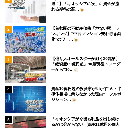
選！】「キオクシアの次」に資金が流
れる期待の高…
【首都圏の不動産価格「危ない駅」ラ
2
ンキング】“中古マンション売れ行き鈍
化”のワー…
【億り人オールスターが狙う20銘柄】
3
「総資産69億円超」90歳現役トレーダ
ーから“10…
資産10億円超の投資家が明かす“AI・半
4
導体相場に乗らなかった理由” フルポ
ジション…
「キオクシアが今後も利益を出し続け
5
るかは分からない」資産11億円の個人