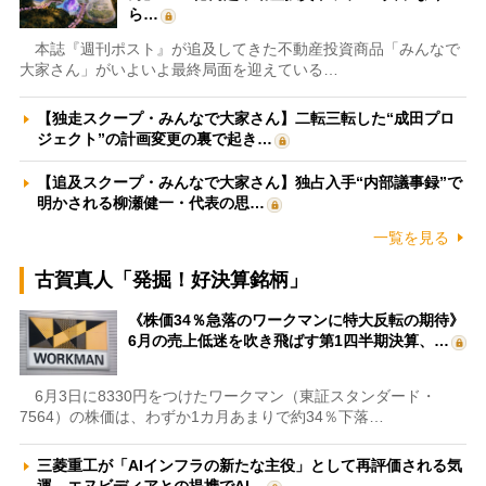
ら…
本誌『週刊ポスト』が追及してきた不動産投資商品「みんなで
大家さん」がいよいよ最終局面を迎えている…
【独走スクープ・みんなで大家さん】二転三転した“成田プロ
ジェクト”の計画変更の裏で起き…
【追及スクープ・みんなで大家さん】独占入手“内部議事録”で
明かされる柳瀬健一・代表の思…
一覧を見る
古賀真人「発掘！好決算銘柄」
《株価34％急落のワークマンに特大反転の期待》
6月の売上低迷を吹き飛ばす第1四半期決算、…
6月3日に8330円をつけたワークマン（東証スタンダード・
7564）の株価は、わずか1カ月あまりで約34％下落…
三菱重工が「AIインフラの新たな主役」として再評価される気