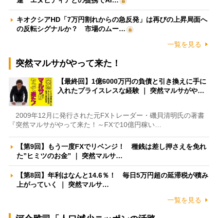
運 エヌビディアとの提携でAI…
キオクシアHD「7万円割れからの急反発」は再びの上昇局面へ
の反転シグナルか？ 市場のムー…
一覧を見る
突然マルサがやって来た！
【最終回】1億6000万円の負債と引き換えに手に
入れたプライスレスな経験 ｜ 突然マルサがや…
2009年12月に発行された元FXトレーダー・磯貝清明氏の著書
『突然マルサがやって来た！～FXで10億円稼い…
【第9回】もう一度FXでリベンジ！ 種銭は差し押さえを免れ
た”ヒミツのお金” ｜ 突然マルサ…
【第8回】年利はなんと14.6％！ 毎日5万円超の延滞税が積み
上がっていく ｜ 突然マルサ…
一覧を見る