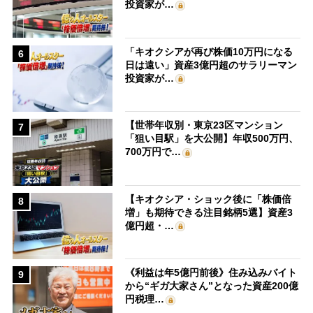
投資家が…
「キオクシアが再び株価10万円になる
6
日は遠い」資産3億円超のサラリーマン
投資家が…
【世帯年収別・東京23区マンション
7
「狙い目駅」を大公開】年収500万円、
700万円で…
【キオクシア・ショック後に「株価倍
8
増」も期待できる注目銘柄5選】資産3
億円超・…
《利益は年5億円前後》住み込みバイト
9
から“ギガ大家さん”となった資産200億
円税理…