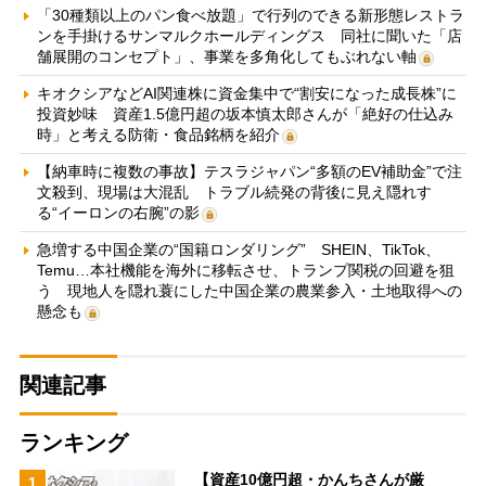
「30種類以上のパン食べ放題」で行列のできる新形態レストラ
ンを手掛けるサンマルクホールディングス 同社に聞いた「店
舗展開のコンセプト」、事業を多角化してもぶれない軸
キオクシアなどAI関連株に資金集中で“割安になった成長株”に
投資妙味 資産1.5億円超の坂本慎太郎さんが「絶好の仕込み
時」と考える防衛・食品銘柄を紹介
【納車時に複数の事故】テスラジャパン“多額のEV補助金”で注
文殺到、現場は大混乱 トラブル続発の背後に見え隠れす
る“イーロンの右腕”の影
急増する中国企業の“国籍ロンダリング” SHEIN、TikTok、
Temu…本社機能を海外に移転させ、トランプ関税の回避を狙
う 現地人を隠れ蓑にした中国企業の農業参入・土地取得への
懸念も
関連記事
ランキング
【資産10億円超・かんちさんが厳
1