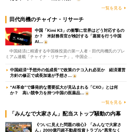
一覧を見る
田代尚機のチャイナ・リサーチ
中国「Kimi K3」の衝撃に世界はどう対応するの
か？ 米財務長官が検討する「蒸留を行う中国
AI…
中国経済に精通する中国株投資の第一人者・田代尚機氏のプレ
ミアム連載「チャイナ・リサーチ」。中国企…
中国経済“予想外の低成長”で政策のテコ入れ必至か 経済運営
方針の修正で成長加速が予想さ…
“AI革命”で爆発的な需要拡大が見込まれる「CXO」とは何
か？ 高い競争力を持つ中国の医薬品…
一覧を見る
「みんなで大家さん」配当ストップ騒動の内幕
《ついに見えた問題の核心》「みんなで大家さ
ん」2000億円超不動産投資トラブル“異常なく