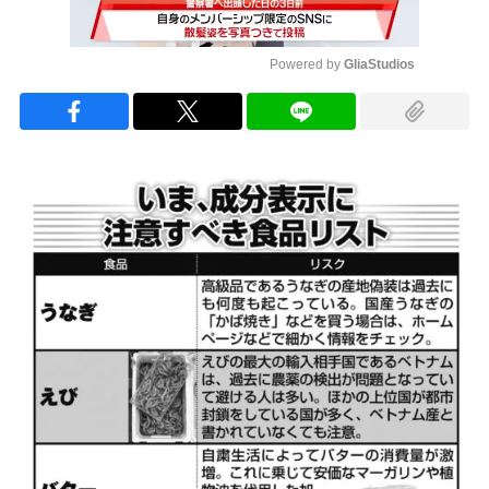
Powered by 
GliaStudios
Mute