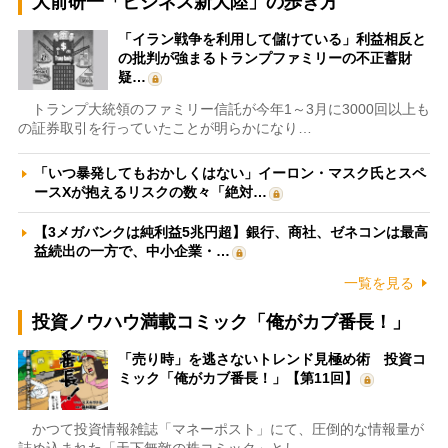
大前研一「ビジネス新大陸」の歩き方
「イラン戦争を利用して儲けている」利益相反と
の批判が強まるトランプファミリーの不正蓄財
疑…
トランプ大統領のファミリー信託が今年1～3月に3000回以上も
の証券取引を行っていたことが明らかになり…
「いつ暴発してもおかしくはない」イーロン・マスク氏とスペ
ースXが抱えるリスクの数々「絶対…
【3メガバンクは純利益5兆円超】銀行、商社、ゼネコンは最高
益続出の一方で、中小企業・…
一覧を見る
投資ノウハウ満載コミック「俺がカブ番長！」
「売り時」を逃さないトレンド見極め術 投資コ
ミック「俺がカブ番長！」【第11回】
かつて投資情報雑誌「マネーポスト」にて、圧倒的な情報量が