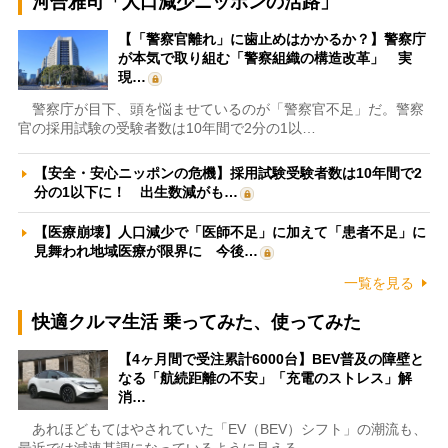
河合雅司「人口減少ニッポンの活路」
【「警察官離れ」に歯止めはかかるか？】警察庁
が本気で取り組む「警察組織の構造改革」 実
現…
警察庁が目下、頭を悩ませているのが「警察官不足」だ。警察
官の採用試験の受験者数は10年間で2分の1以…
【安全・安心ニッポンの危機】採用試験受験者数は10年間で2
分の1以下に！ 出生数減がも…
【医療崩壊】人口減少で「医師不足」に加えて「患者不足」に
見舞われ地域医療が限界に 今後…
一覧を見る
快適クルマ生活 乗ってみた、使ってみた
【4ヶ月間で受注累計6000台】BEV普及の障壁と
なる「航続距離の不安」「充電のストレス」解
消…
あれほどもてはやされていた「EV（BEV）シフト」の潮流も、