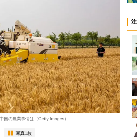
注
農業事情は（Getty Images）
写真1枚