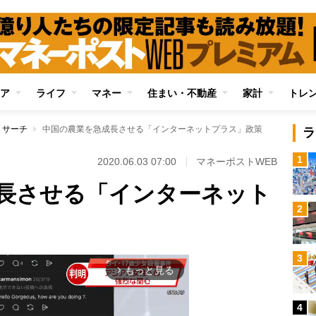
ア
ライフ
マネー
住まい・不動産
家計
トレ
リサーチ
中国の農業を急成長させる「インターネットプラス」政策
ラ
1
2020.06.03 07:00
マネーポストWEB
長させる「インターネット
2
3
もっと見る
arrow_forward_ios
4