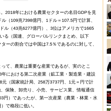
2018年における農業セクターの名目GDPを見
（109兆7398億円、1ドル＝107.5円で計算、
ドル（43兆6277億円）、3位はアメリカで1665
っている（国連、グローバルリンクまとめ、以下
クターの割合では中国は7.5％であるのに対して、
。
とって、農業は重要な産業であるが、実のとこ
18年における第二次産業（鉱工業・製造業・建設
8元（国家統計局、258万3737円、1元＝円で計
融、保険、卸売り、小売、サービス業、情報通信
万3003円）であったが、第一次産業（農業・林業・水
17円）で格段に低い。