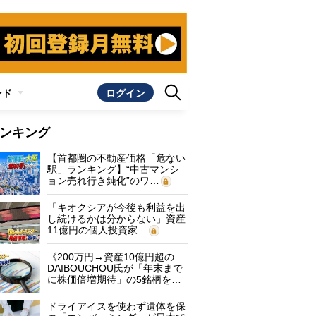
ンド
ログイン
ンキング
【首都圏の不動産価格「危ない
駅」ランキング】“中古マンシ
ョン売れ行き鈍化”のワ…
「キオクシアが今後も利益を出
し続けるかは分からない」資産
11億円の個人投資家…
《200万円→資産10億円超の
DAIBOUCHOU氏が「年末まで
に株価倍増期待」の5銘柄を…
ドライアイスを使わず遺体を保