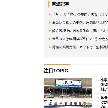
関連記事
「A4」と「B5」の牛肉、肉質はど
豚コレラ拡大の中国、豚肉価格上昇
輸入激増中の米国産牛肉に潜む「ホ
食品ロスは年間643万トン 形や色
野菜の高騰対策 ネットで「無料野
注目TOPIC
小学
薄状
別が
猛暑
けば
のか