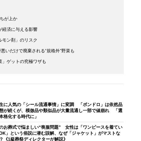
っちが上か
が経済に与える影響
ルモン剤」のリスク
が悪いだけで廃棄される“規格外”野菜も
菜」ゲットの究極ワザも
生に人気の「シール流通事情」に変調 「ボンドロ」は依然品
態が続くが、模倣品や類似品が大量流通し一部で値崩れ 「選
本格化する時代に」
のお葬式で悩ましい“喪服問題” 女性は「ワンピースを着てい
OK」という俗説に潜む誤解、なぜ「ジャケット」がマストな
？《1級葬祭ディレクターが解説》