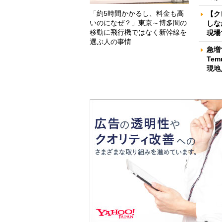
「約5時間かかるし、料金も高
【ク
いのになぜ？」東京～博多間の
しな
移動に飛行機ではなく新幹線を
現場
選ぶ人の事情
急増
Te
現地