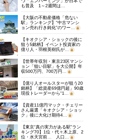
つ「エンバーミング」が日本で
も普及 1～2週間は…
【大阪の不動産価格「危ない
駅」ランキング】“中古マンシ
ョン売れ行き鈍化”のワー…
【キオクシア・ショックの後に
狙う5銘柄】イベント投資家の
億り人・羽根英樹氏が…
【世帯年収別・東京23区マンシ
ョン「狙い目駅」を大公開】年
収500万円、700万円…
【億り人オールスターが狙う20
銘柄】「総資産69億円超」90歳
現役トレーダーから“1…
【資産11億円マック・チェリー
さん厳選「キオクシア・ショッ
ク」後に大化け期待4…
【東京“真の実力がある駅”ラン
キング70】1位・代々木上原、2
位・水天宮前… 人口…