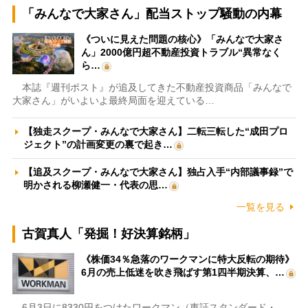
「みんなで大家さん」配当ストップ騒動の内幕
《ついに見えた問題の核心》「みんなで大家さ
ん」2000億円超不動産投資トラブル“異常なく
ら…
本誌『週刊ポスト』が追及してきた不動産投資商品「みんなで
大家さん」がいよいよ最終局面を迎えている…
【独走スクープ・みんなで大家さん】二転三転した“成田プロ
ジェクト”の計画変更の裏で起き…
【追及スクープ・みんなで大家さん】独占入手“内部議事録”で
明かされる柳瀬健一・代表の思…
一覧を見る
古賀真人「発掘！好決算銘柄」
《株価34％急落のワークマンに特大反転の期待》
6月の売上低迷を吹き飛ばす第1四半期決算、…
6月3日に8330円をつけたワークマン（東証スタンダード・