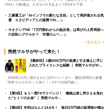
7564）の株価は、わずか1カ月あまりで約34％下落…
三菱重工が「AIインフラの新たな主役」として再評価される気
運 エヌビディアとの提携でAI…
キオクシアHD「7万円割れからの急反発」は再びの上昇局面へ
の反転シグナルか？ 市場のムー…
一覧を見る
突然マルサがやって来た！
【最終回】1億6000万円の負債と引き換えに手に
入れたプライスレスな経験 ｜ 突然マルサがや…
2009年12月に発行された元FXトレーダー・磯貝清明氏の著書
『突然マルサがやって来た！～FXで10億円稼い…
【第9回】もう一度FXでリベンジ！ 種銭は差し押さえを免れ
た”ヒミツのお金” ｜ 突然マルサ…
【第8回】年利はなんと14.6％！ 毎日5万円超の延滞税が積み