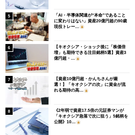
「AI・半導体関連が“本命”であること
5
に変わりはない」資産20億円超の90歳
現役トレー…
【キオクシア・ショック後に「株価倍
6
増」も期待できる注目銘柄5選】資産3
億円超・…
【資産10億円超・かんちさんが厳
7
選！】「キオクシアの次」に資金が流
れる期待の高…
《2年弱で資産17.5倍の元証券マンが
8
「キオクシア急落で次に狙う」5銘柄を
公開》10…