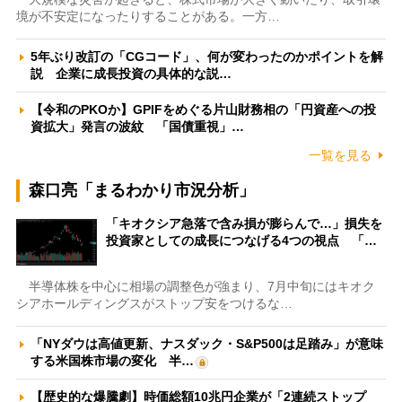
境が不安定になったりすることがある。一方…
5年ぶり改訂の「CGコード」、何が変わったのかポイントを解
説 企業に成長投資の具体的な説…
【令和のPKOか】GPIFをめぐる片山財務相の「円資産への投
資拡大」発言の波紋 「国債重視」…
一覧を見る
森口亮「まるわかり市況分析」
「キオクシア急落で含み損が膨らんで…」損失を
投資家としての成長につなげる4つの視点 「…
半導体株を中心に相場の調整色が強まり、7月中旬にはキオク
シアホールディングスがストップ安をつけるな…
「NYダウは高値更新、ナスダック・S&P500は足踏み」が意味
する米国株市場の変化 半…
【歴史的な爆騰劇】時価総額10兆円企業が「2連続ストップ