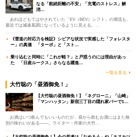
なる「航続距離の不安」「充電のストレス」解
消…
あれほどもてはやされていた「EV（BEV）シフト」の潮流も、
最近では減速基調になっているように見える。…
《雪道の対応力を検証》シビアな状況で実感した「フォレスタ
ー」の真価 「ターボ」と「スト…
乗り込むと同時に「これが軽？」と戸惑うのには理由があっ
た 「日産ルークス」さらなる躍進…
一覧を見る
大竹聡の「昼酒御免！」
【大竹聡の昼酒御免！】「ネグローニ」「山崎」
「マンハッタン」新宿三丁目の隠れ家バーで1…
お酒はいつ飲んでもいいものだが、昼から飲むお酒にはまた格
別の味わいがある――。ライター・作家の大竹…
【大竹聡の昼酒御免！】今の若者は「なめろう」や「キヌカツ