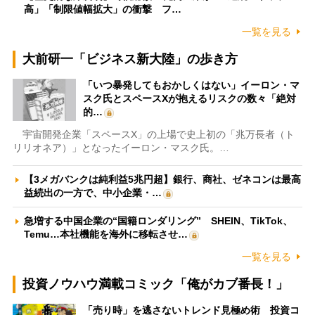
高」「制限値幅拡大」の衝撃 フ…
一覧を見る
大前研一「ビジネス新大陸」の歩き方
「いつ暴発してもおかしくはない」イーロン・マ
スク氏とスペースXが抱えるリスクの数々「絶対
的…
宇宙開発企業「スペースX」の上場で史上初の「兆万長者（ト
リリオネア）」となったイーロン・マスク氏。…
【3メガバンクは純利益5兆円超】銀行、商社、ゼネコンは最高
益続出の一方で、中小企業・…
急増する中国企業の“国籍ロンダリング” SHEIN、TikTok、
Temu…本社機能を海外に移転させ…
一覧を見る
投資ノウハウ満載コミック「俺がカブ番長！」
「売り時」を逃さないトレンド見極め術 投資コ