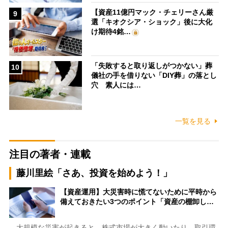
【資産11億円マック・チェリーさん厳
9
選「キオクシア・ショック」後に大化
け期待4銘…
「失敗すると取り返しがつかない」葬
10
儀社の手を借りない「DIY葬」の落とし
穴 素人には…
一覧を見る
注目の著者・連載
藤川里絵「さあ、投資を始めよう！」
【資産運用】大災害時に慌てないために平時から
備えておきたい3つのポイント「資産の棚卸し…
大規模な災害が起きると、株式市場が大きく動いたり、取引環