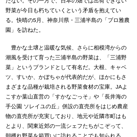
たない。その一方で、日本の畑では出荷できない
野菜が今日も朽ちていくという矛盾を抱えてい
る。快晴の5月、神奈川県・三浦半島の「ブロ雅農
園」を訪ねた。
豊かな土壌と温暖な気候、さらに相模湾からの
潮風を受けて育った三浦半島の野菜は、「三浦野
菜」というブランドとして有名だ。大根、キャベ
ツ、すいか、かぼちゃが代表的だが、ほかにもさ
まざまな品種が栽培される野菜食材の宝庫。JAよ
こすか葉山直営の「すかなごっそ」や「長井海の
手公園 ソレイユの丘」併設の直売所をはじめ農産
物の直売所が充実しており、地元や近隣市町はも
とより、関東近郊の一流シェフたちがこぞって、
朝穫れ野菜を箱買いに訪れることでも知られる。