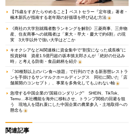
【75歳をすぎたらやめること】ベストセラー『定年後』著者・
楠木新氏が指南する老年期の好循環を呼び込む方法
《商社の大学別就職者数ランキングを解剖》三菱商事、三井物
産、住友商事への就職者は「東大・早大・慶大で約6割」の現
実 3大学以外で強い大学はどこか
キオクシアなどAI関連株に資金集中で“割安になった成長株”に
投資妙味 資産1.5億円超の坂本慎太郎さんが「絶好の仕込み
時」と考える防衛・食品銘柄を紹介
「30種類以上のパン食べ放題」で行列のできる新形態レストラ
ンを手掛けるサンマルクホールディングス 同社に聞いた「店
舗展開のコンセプト」、事業を多角化してもぶれない軸
急増する中国企業の“国籍ロンダリング” SHEIN、TikTok、
Temu…本社機能を海外に移転させ、トランプ関税の回避を狙
う 現地人を隠れ蓑にした中国企業の農業参入・土地取得への
懸念も
関連記事