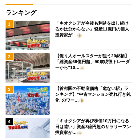
ランキング
「キオクシアが今後も利益を出し続け
1
るかは分からない」資産11億円の個人
投資家が…
【億り人オールスターが狙う20銘柄】
2
「総資産69億円超」90歳現役トレーダ
ーから“10…
【首都圏の不動産価格「危ない駅」ラ
3
ンキング】“中古マンション売れ行き鈍
化”のワー…
「キオクシアが再び株価10万円になる
4
日は遠い」資産3億円超のサラリーマン
投資家が…