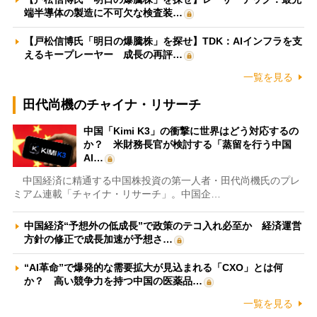
端半導体の製造に不可欠な検査装…
【戸松信博氏「明日の爆騰株」を探せ】TDK：AIインフラを支
えるキープレーヤー 成長の再評…
一覧を見る
田代尚機のチャイナ・リサーチ
中国「Kimi K3」の衝撃に世界はどう対応するの
か？ 米財務長官が検討する「蒸留を行う中国
AI…
中国経済に精通する中国株投資の第一人者・田代尚機氏のプレ
ミアム連載「チャイナ・リサーチ」。中国企…
中国経済“予想外の低成長”で政策のテコ入れ必至か 経済運営
方針の修正で成長加速が予想さ…
“AI革命”で爆発的な需要拡大が見込まれる「CXO」とは何
か？ 高い競争力を持つ中国の医薬品…
一覧を見る