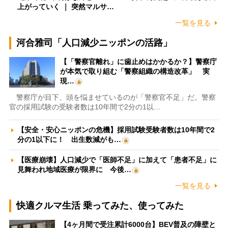
上がっていく ｜ 突然マルサ…
一覧を見る
河合雅司「人口減少ニッポンの活路」
【「警察官離れ」に歯止めはかかるか？】警察庁
が本気で取り組む「警察組織の構造改革」 実
現…
警察庁が目下、頭を悩ませているのが「警察官不足」だ。警察
官の採用試験の受験者数は10年間で2分の1以…
【安全・安心ニッポンの危機】採用試験受験者数は10年間で2
分の1以下に！ 出生数減がも…
【医療崩壊】人口減少で「医師不足」に加えて「患者不足」に
見舞われ地域医療が限界に 今後…
一覧を見る
快適クルマ生活 乗ってみた、使ってみた
【4ヶ月間で受注累計6000台】BEV普及の障壁と