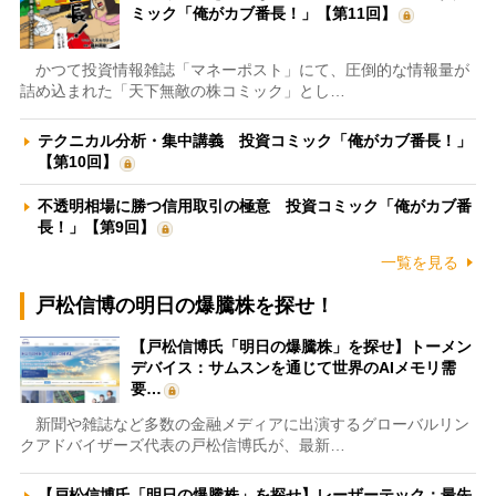
ミック「俺がカブ番長！」【第11回】
かつて投資情報雑誌「マネーポスト」にて、圧倒的な情報量が
詰め込まれた「天下無敵の株コミック」とし…
テクニカル分析・集中講義 投資コミック「俺がカブ番長！」
【第10回】
不透明相場に勝つ信用取引の極意 投資コミック「俺がカブ番
長！」【第9回】
一覧を見る
戸松信博の明日の爆騰株を探せ！
【戸松信博氏「明日の爆騰株」を探せ】トーメン
デバイス：サムスンを通じて世界のAIメモリ需
要…
新聞や雑誌など多数の金融メディアに出演するグローバルリン
クアドバイザーズ代表の戸松信博氏が、最新…
【戸松信博氏「明日の爆騰株」を探せ】レーザーテック：最先