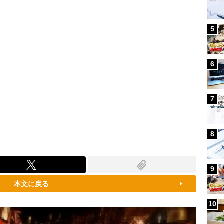
5
6
7
8
9
本文に戻る
10