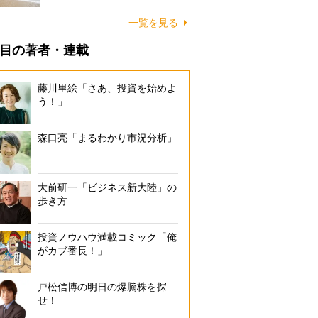
に…
一覧を見る
目の著者・連載
藤川里絵「さあ、投資を始めよ
う！」
森口亮「まるわかり市況分析」
大前研一「ビジネス新大陸」の
歩き方
投資ノウハウ満載コミック「俺
がカブ番長！」
戸松信博の明日の爆騰株を探
せ！