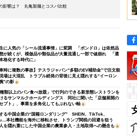
げの影響は？ 丸亀製麺とコスパ比較
生に人気の「シール流通事情」に変調 「ボンドロ」は依然品
態が続くが、模倣品や類似品が大量流通し一部で値崩れ 「選
本格化する時代に」
車時に複数の事故】テスラジャパン“多額のEV補助金”で注文殺
現場は大混乱 トラブル続発の背後に見え隠れする“イーロン
腕”の影
0種類以上のパン食べ放題」で行列のできる新形態レストランを
けるサンマルクホールディングス 同社に聞いた「店舗展開の
セプト」、事業を多角化してもぶれない軸
する中国企業の“国籍ロンダリング” SHEIN、TikTok、
mu…本社機能を海外に移転させ、トランプ関税の回避を狙う
人を隠れ蓑にした中国企業の農業参入・土地取得への懸念も