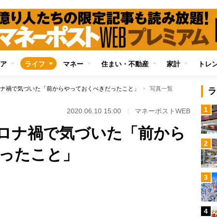
ア
ライフ
マネー
住まい・不動産
家計
トレ
ナ禍で気づいた「前からやっておくべきだったこと」
写真一覧
ラ
1
2020.06.10 15:00
マネーポストWEB
ロナ禍で気づいた「前から
2
ったこと」
3
Loaded
:
100.00%
4