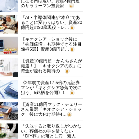
になる日は遠い」資産3億円超
のサラリーマン投資家…
「AI・半導体関連が“本命”であ
ることに変わりはない」資産20
億円超の90歳現役トレ…
【キオクシア・ショック後に
「株価倍増」も期待できる注目
銘柄5選】資産3億円超…
【資産10億円超・かんちさんが
厳選！】「キオクシアの次」に
資金が流れる期待の…
《2年弱で資産17.5倍の元証券
マンが「キオクシア急落で次に
狙う」5銘柄を公開》1…
【資産11億円マック・チェリー
さん厳選「キオクシア・ショッ
ク」後に大化け期待4…
「失敗すると取り返しがつかな
い」葬儀社の手を借りない
「DIY葬」の落とし穴 素人