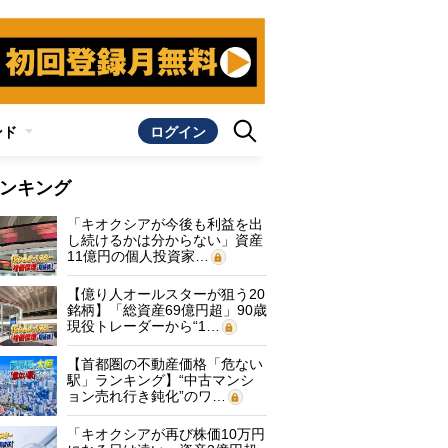
ンド
ログイン
ンキング
「キオクシアが今後も利益を出
し続けるかは分からない」資産
11億円の個人投資家…
【億り人オールスターが狙う20
銘柄】「総資産69億円超」90歳
現役トレーダーから“1…
【首都圏の不動産価格「危ない
駅」ランキング】“中古マンシ
ョン売れ行き鈍化”のワ…
「キオクシアが再び株価10万円