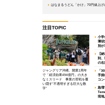
はなまるうどん「かけ」70円値上
注目TOPIC
小学
薄状
別が
【納
到、
の右
ジャングリア沖縄、開業1周年
「3
で「経済効果494億円」の大き
手掛
なミスリード 事業の苦戦を覆
コン
い隠す“不透明すぎる巨大な数
急増
字”
Te
現地