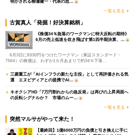
明かされる柳瀬健一・代表の思…
一覧を見る
古賀真人「発掘！好決算銘柄」
《株価34％急落のワークマンに特大反転の期待》
6月の売上低迷を吹き飛ばす第1四半期決算、…
6月3日に8330円をつけたワークマン（東証スタンダード・
7564）の株価は、わずか1カ月あまりで約34％下落…
三菱重工が「AIインフラの新たな主役」として再評価される気
運 エヌビディアとの提携でAI…
キオクシアHD「7万円割れからの急反発」は再びの上昇局面へ
の反転シグナルか？ 市場のムー…
一覧を見る
突然マルサがやって来た！
【最終回】1億6000万円の負債と引き換えに手に