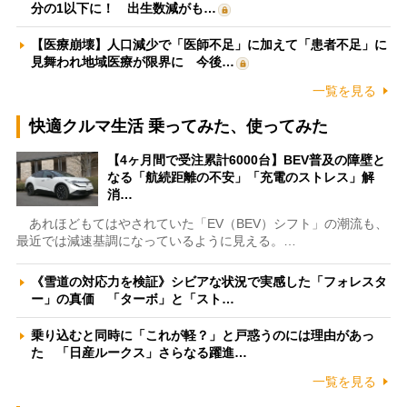
分の1以下に！ 出生数減がも…
【医療崩壊】人口減少で「医師不足」に加えて「患者不足」に
見舞われ地域医療が限界に 今後…
一覧を見る
快適クルマ生活 乗ってみた、使ってみた
【4ヶ月間で受注累計6000台】BEV普及の障壁と
なる「航続距離の不安」「充電のストレス」解
消…
あれほどもてはやされていた「EV（BEV）シフト」の潮流も、
最近では減速基調になっているように見える。…
《雪道の対応力を検証》シビアな状況で実感した「フォレスタ
ー」の真価 「ターボ」と「スト…
乗り込むと同時に「これが軽？」と戸惑うのには理由があっ
た 「日産ルークス」さらなる躍進…
一覧を見る