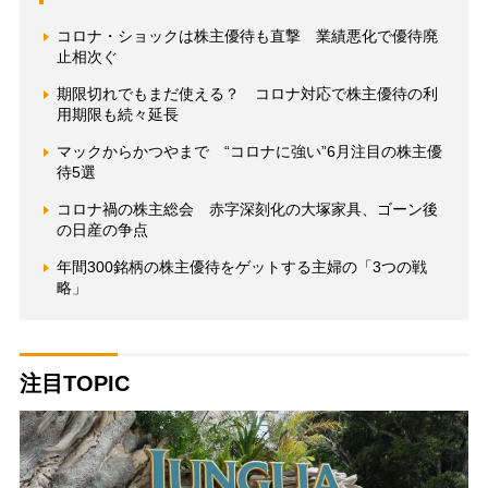
コロナ・ショックは株主優待も直撃 業績悪化で優待廃
止相次ぐ
期限切れでもまだ使える？ コロナ対応で株主優待の利
用期限も続々延長
マックからかつやまで “コロナに強い”6月注目の株主優
待5選
コロナ禍の株主総会 赤字深刻化の大塚家具、ゴーン後
の日産の争点
年間300銘柄の株主優待をゲットする主婦の「3つの戦
略」
注目TOPIC