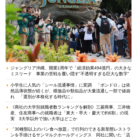
ジャングリア沖縄、開業1周年で「経済効果494億円」の大きな
ミスリード 事業の苦戦を覆い隠す“不透明すぎる巨大な数字”
小学生に人気の「シール流通事情」に変調 「ボンドロ」は依
然品薄状態が続くが、模倣品や類似品が大量流通し一部で値崩
れ 「選別が本格化する時代に」
《商社の大学別就職者数ランキングを解剖》三菱商事、三井物
産、住友商事への就職者は「東大・早大・慶大で約6割」の現
実 3大学以外で強い大学はどこか
「30種類以上のパン食べ放題」で行列のできる新形態レストラ
ンを手掛けるサンマルクホールディングス 同社に聞いた「店