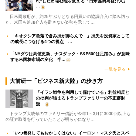
れ”した市場心理を変える「日米協調為替介入」
…
日米両政府が、約28年ぶりとなる円買いの協調介入に踏み切っ
た。米国も追加介入を辞さない姿勢を示して…
「キオクシア急落で含み損が膨らんで…」損失を投資家として
の成長につなげる4つの視点 …
「NYダウは高値更新、ナスダック・S&P500は足踏み」が意味
する米国株市場の変化 半…
一覧を見る
大前研一「ビジネス新大陸」の歩き方
「イラン戦争を利用して儲けている」利益相反と
の批判が強まるトランプファミリーの不正蓄財
疑…
トランプ大統領のファミリー信託が今年1～3月に3000回以上も
の証券取引を行っていたことが明らかになり…
「いつ暴発してもおかしくはない」イーロン・マスク氏とスペ