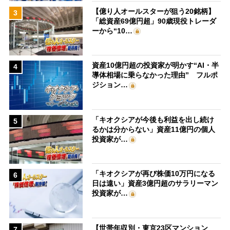
【億り人オールスターが狙う20銘柄】
3
「総資産69億円超」90歳現役トレーダ
ーから“10…
資産10億円超の投資家が明かす“AI・半
4
導体相場に乗らなかった理由” フルポ
ジション…
「キオクシアが今後も利益を出し続け
5
るかは分からない」資産11億円の個人
投資家が…
「キオクシアが再び株価10万円になる
6
日は遠い」資産3億円超のサラリーマン
投資家が…
【世帯年収別・東京23区マンション
7