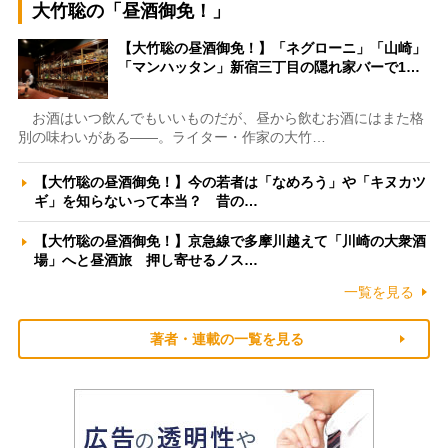
大竹聡の「昼酒御免！」
【大竹聡の昼酒御免！】「ネグローニ」「山崎」
「マンハッタン」新宿三丁目の隠れ家バーで1…
お酒はいつ飲んでもいいものだが、昼から飲むお酒にはまた格
別の味わいがある――。ライター・作家の大竹…
【大竹聡の昼酒御免！】今の若者は「なめろう」や「キヌカツ
ギ」を知らないって本当？ 昔の…
【大竹聡の昼酒御免！】京急線で多摩川越えて「川崎の大衆酒
場」へと昼酒旅 押し寄せるノス…
一覧を見る
著者・連載の一覧を見る