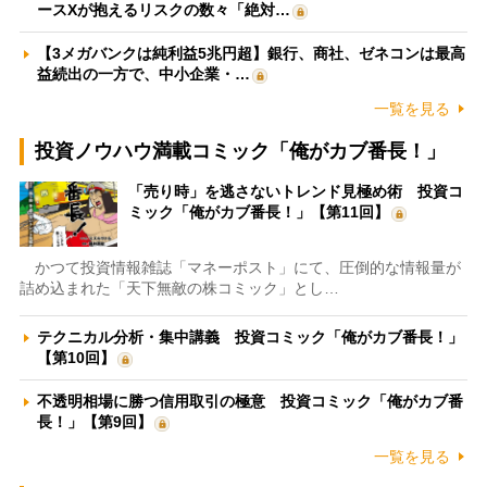
ースXが抱えるリスクの数々「絶対…
【3メガバンクは純利益5兆円超】銀行、商社、ゼネコンは最高
益続出の一方で、中小企業・…
一覧を見る
投資ノウハウ満載コミック「俺がカブ番長！」
「売り時」を逃さないトレンド見極め術 投資コ
ミック「俺がカブ番長！」【第11回】
かつて投資情報雑誌「マネーポスト」にて、圧倒的な情報量が
詰め込まれた「天下無敵の株コミック」とし…
テクニカル分析・集中講義 投資コミック「俺がカブ番長！」
【第10回】
不透明相場に勝つ信用取引の極意 投資コミック「俺がカブ番
長！」【第9回】
一覧を見る