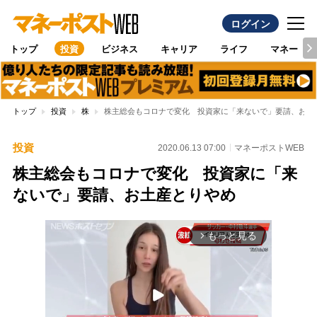
ログイン
トップ
投資
ビジネス
キャリア
ライフ
マネー
トップ
投資
株
株主総会もコロナで変化 投資家に「来ないで」要請、お土
投資
2020.06.13 07:00
マネーポストWEB
株主総会もコロナで変化 投資家に「来
ないで」要請、お土産とりやめ
もっと見る
arrow_forward_ios