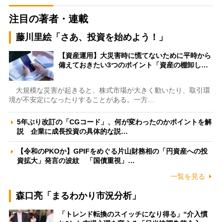
注目の著者・連載
藤川里絵「さあ、投資を始めよう！」
【資産運用】大災害時に慌てないために平時から
備えておきたい3つのポイント「資産の棚卸し…
大規模な災害が起きると、株式市場が大きく動いたり、取引環
境が不安定になったりすることがある。一方…
5年ぶり改訂の「CGコード」、何が変わったのかポイントを解
説 企業に成長投資の具体的な説…
【令和のPKOか】GPIFをめぐる片山財務相の「円資産への投
資拡大」発言の波紋 「国債重視」…
一覧を見る
森口亮「まるわかり市況分析」
「トレンド転換のスイッチになり得る」“介入慣