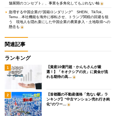
舗展開のコンセプト」、事業を多角化してもぶれない軸
急増する中国企業の“国籍ロンダリング” SHEIN、TikTok、
Temu…本社機能を海外に移転させ、トランプ関税の回避を狙
う 現地人を隠れ蓑にした中国企業の農業参入・土地取得への
懸念も
関連記事
ランキング
【資産10億円超・かんちさんが厳
1
選！】「キオクシアの次」に資金が流
れる期待の高…
【首都圏の不動産価格「危ない駅」ラ
2
ンキング】“中古マンション売れ行き鈍
化”のワー…