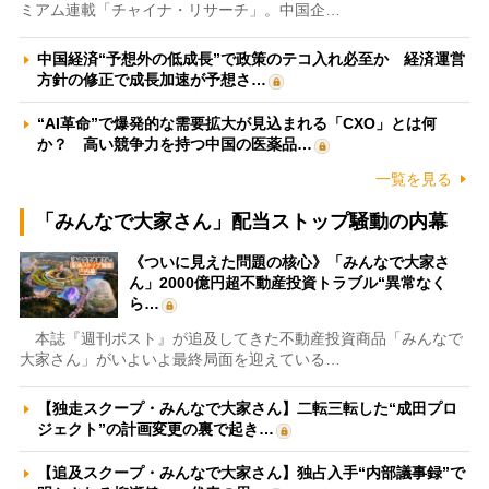
ミアム連載「チャイナ・リサーチ」。中国企…
中国経済“予想外の低成長”で政策のテコ入れ必至か 経済運営
方針の修正で成長加速が予想さ…
“AI革命”で爆発的な需要拡大が見込まれる「CXO」とは何
か？ 高い競争力を持つ中国の医薬品…
一覧を見る
「みんなで大家さん」配当ストップ騒動の内幕
《ついに見えた問題の核心》「みんなで大家さ
ん」2000億円超不動産投資トラブル“異常なく
ら…
本誌『週刊ポスト』が追及してきた不動産投資商品「みんなで
大家さん」がいよいよ最終局面を迎えている…
【独走スクープ・みんなで大家さん】二転三転した“成田プロ
ジェクト”の計画変更の裏で起き…
【追及スクープ・みんなで大家さん】独占入手“内部議事録”で