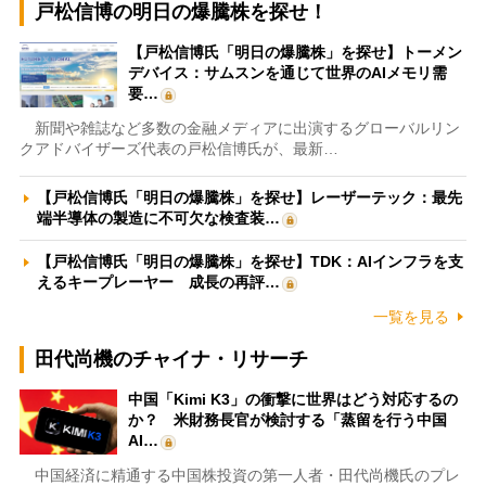
戸松信博の明日の爆騰株を探せ！
【戸松信博氏「明日の爆騰株」を探せ】トーメン
デバイス：サムスンを通じて世界のAIメモリ需
要…
新聞や雑誌など多数の金融メディアに出演するグローバルリン
クアドバイザーズ代表の戸松信博氏が、最新…
【戸松信博氏「明日の爆騰株」を探せ】レーザーテック：最先
端半導体の製造に不可欠な検査装…
【戸松信博氏「明日の爆騰株」を探せ】TDK：AIインフラを支
えるキープレーヤー 成長の再評…
一覧を見る
田代尚機のチャイナ・リサーチ
中国「Kimi K3」の衝撃に世界はどう対応するの
か？ 米財務長官が検討する「蒸留を行う中国
AI…
中国経済に精通する中国株投資の第一人者・田代尚機氏のプレ