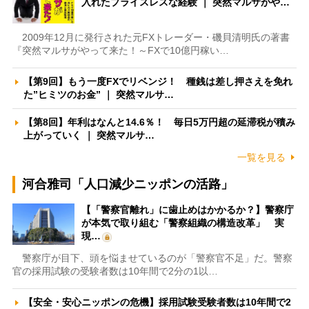
入れたプライスレスな経験 ｜ 突然マルサがや…
2009年12月に発行された元FXトレーダー・磯貝清明氏の著書
『突然マルサがやって来た！～FXで10億円稼い…
【第9回】もう一度FXでリベンジ！ 種銭は差し押さえを免れ
た”ヒミツのお金” ｜ 突然マルサ…
【第8回】年利はなんと14.6％！ 毎日5万円超の延滞税が積み
上がっていく ｜ 突然マルサ…
一覧を見る
河合雅司「人口減少ニッポンの活路」
【「警察官離れ」に歯止めはかかるか？】警察庁
が本気で取り組む「警察組織の構造改革」 実
現…
警察庁が目下、頭を悩ませているのが「警察官不足」だ。警察
官の採用試験の受験者数は10年間で2分の1以…
【安全・安心ニッポンの危機】採用試験受験者数は10年間で2