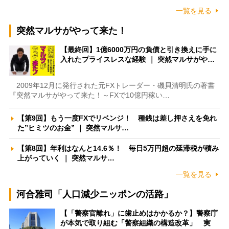
一覧を見る
突然マルサがやって来た！
【最終回】1億6000万円の負債と引き換えに手に
入れたプライスレスな経験 ｜ 突然マルサがや…
2009年12月に発行された元FXトレーダー・磯貝清明氏の著書
『突然マルサがやって来た！～FXで10億円稼い…
【第9回】もう一度FXでリベンジ！ 種銭は差し押さえを免れ
た”ヒミツのお金” ｜ 突然マルサ…
【第8回】年利はなんと14.6％！ 毎日5万円超の延滞税が積み
上がっていく ｜ 突然マルサ…
一覧を見る
河合雅司「人口減少ニッポンの活路」
【「警察官離れ」に歯止めはかかるか？】警察庁
が本気で取り組む「警察組織の構造改革」 実