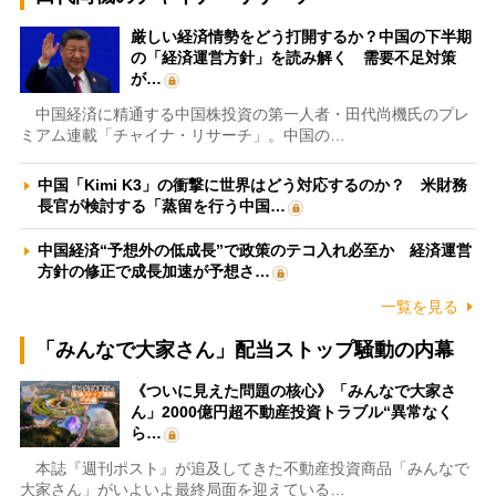
厳しい経済情勢をどう打開するか？中国の下半期
の「経済運営方針」を読み解く 需要不足対策
が…
中国経済に精通する中国株投資の第一人者・田代尚機氏のプレ
ミアム連載「チャイナ・リサーチ」。中国の…
中国「Kimi K3」の衝撃に世界はどう対応するのか？ 米財務
長官が検討する「蒸留を行う中国…
中国経済“予想外の低成長”で政策のテコ入れ必至か 経済運営
方針の修正で成長加速が予想さ…
一覧を見る
「みんなで大家さん」配当ストップ騒動の内幕
《ついに見えた問題の核心》「みんなで大家さ
ん」2000億円超不動産投資トラブル“異常なく
ら…
本誌『週刊ポスト』が追及してきた不動産投資商品「みんなで
大家さん」がいよいよ最終局面を迎えている…