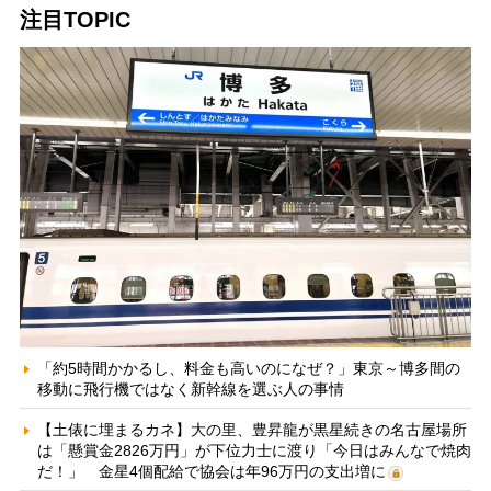
注目TOPIC
「約5時間かかるし、料金も高いのになぜ？」東京～博多間の
移動に飛行機ではなく新幹線を選ぶ人の事情
【土俵に埋まるカネ】大の里、豊昇龍が黒星続きの名古屋場所
は「懸賞金2826万円」が下位力士に渡り「今日はみんなで焼肉
だ！」 金星4個配給で協会は年96万円の支出増に