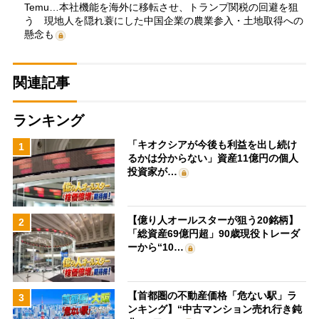
Temu…本社機能を海外に移転させ、トランプ関税の回避を狙
う 現地人を隠れ蓑にした中国企業の農業参入・土地取得への
懸念も
関連記事
ランキング
「キオクシアが今後も利益を出し続け
1
るかは分からない」資産11億円の個人
投資家が…
【億り人オールスターが狙う20銘柄】
2
「総資産69億円超」90歳現役トレーダ
ーから“10…
【首都圏の不動産価格「危ない駅」ラ
3
ンキング】“中古マンション売れ行き鈍