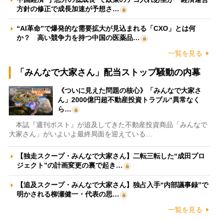
方針の修正で成長加速が予想さ…
“AI革命”で爆発的な需要拡大が見込まれる「CXO」とは何
か？ 高い競争力を持つ中国の医薬品…
一覧を見る
「みんなで大家さん」配当ストップ騒動の内幕
《ついに見えた問題の核心》「みんなで大家さ
ん」2000億円超不動産投資トラブル“異常なく
ら…
本誌『週刊ポスト』が追及してきた不動産投資商品「みんなで
大家さん」がいよいよ最終局面を迎えている…
【独走スクープ・みんなで大家さん】二転三転した“成田プロ
ジェクト”の計画変更の裏で起き…
【追及スクープ・みんなで大家さん】独占入手“内部議事録”で
明かされる柳瀬健一・代表の思…
一覧を見る