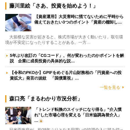
藤川里絵「さあ、投資を始めよう！」
【資産運用】大災害時に慌てないために平時から
備えておきたい3つのポイント「資産の棚卸し…
大規模な災害が起きると、株式市場が大きく動いたり、取引環
境が不安定になったりすることがある。一方…
5年ぶり改訂の「CGコード」、何が変わったのかポイントを解
説 企業に成長投資の具体的な説…
【令和のPKOか】GPIFをめぐる片山財務相の「円資産への投
資拡大」発言の波紋 「国債重視」…
一覧を見る
森口亮「まるわかり市況分析」
「トレンド転換のスイッチになり得る」“介入慣
れ”した市場心理を変える「日米協調為替介入」
…
日米両政府が、約28年ぶりとなる円買いの協調介入に踏み切っ