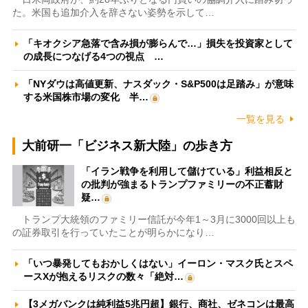
た。米国も追加介入を辞さない姿勢を示して…
「キオクシア急落で含み損が膨らんで…」損失を投資家として
の成長につなげる4つの視点 …
「NYダウは高値更新、ナスダック・S&P500は足踏み」が意味
する米国株市場の変化 半…
一覧を見る
大前研一「ビジネス新大陸」の歩き方
「イラン戦争を利用して儲けている」利益相反と
の批判が強まるトランプファミリーの不正蓄財
疑…
トランプ大統領のファミリー信託が今年1～3月に3000回以上も
の証券取引を行っていたことが明らかになり…
「いつ暴発してもおかしくはない」イーロン・マスク氏とスペ
ースXが抱えるリスクの数々「絶対…
【3メガバンクは純利益5兆円超】銀行、商社、ゼネコンは最高