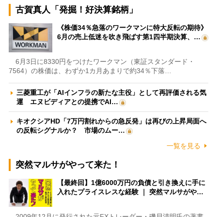
古賀真人「発掘！好決算銘柄」
《株価34％急落のワークマンに特大反転の期待》
6月の売上低迷を吹き飛ばす第1四半期決算、…
6月3日に8330円をつけたワークマン（東証スタンダード・
7564）の株価は、わずか1カ月あまりで約34％下落…
三菱重工が「AIインフラの新たな主役」として再評価される気
運 エヌビディアとの提携でAI…
キオクシアHD「7万円割れからの急反発」は再びの上昇局面へ
の反転シグナルか？ 市場のムー…
一覧を見る
突然マルサがやって来た！
【最終回】1億6000万円の負債と引き換えに手に
入れたプライスレスな経験 ｜ 突然マルサがや…
2009年12月に発行された元FXトレーダー・磯貝清明氏の著書