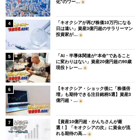
化”のワー…
「キオクシアが再び株価10万円になる
4
日は遠い」資産3億円超のサラリーマン
投資家が…
「AI・半導体関連が“本命”であること
5
に変わりはない」資産20億円超の90歳
現役トレー…
【キオクシア・ショック後に「株価倍
6
増」も期待できる注目銘柄5選】資産3
億円超・…
【資産10億円超・かんちさんが厳
7
選！】「キオクシアの次」に資金が流
れる期待の高…