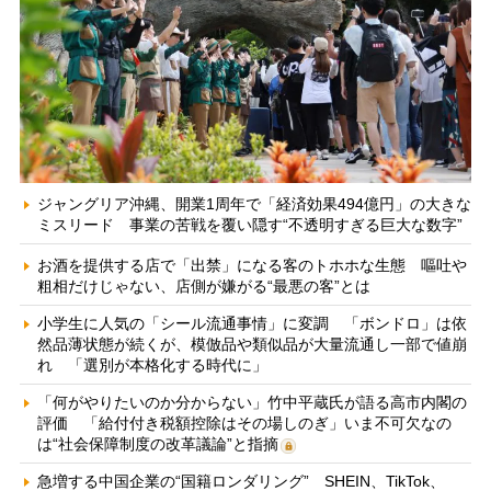
ジャングリア沖縄、開業1周年で「経済効果494億円」の大きな
ミスリード 事業の苦戦を覆い隠す“不透明すぎる巨大な数字”
お酒を提供する店で「出禁」になる客のトホホな生態 嘔吐や
粗相だけじゃない、店側が嫌がる“最悪の客”とは
小学生に人気の「シール流通事情」に変調 「ボンドロ」は依
然品薄状態が続くが、模倣品や類似品が大量流通し一部で値崩
れ 「選別が本格化する時代に」
「何がやりたいのか分からない」竹中平蔵氏が語る高市内閣の
評価 「給付付き税額控除はその場しのぎ」いま不可欠なの
は“社会保障制度の改革議論”と指摘
急増する中国企業の“国籍ロンダリング” SHEIN、TikTok、