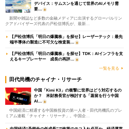
デバイス：サムスンを通じて世界のAIメモリ需
要…
新聞や雑誌など多数の金融メディアに出演するグローバルリン
クアドバイザーズ代表の戸松信博氏が、最新…
【戸松信博氏「明日の爆騰株」を探せ】レーザーテック：最先
端半導体の製造に不可欠な検査装…
【戸松信博氏「明日の爆騰株」を探せ】TDK：AIインフラを支
えるキープレーヤー 成長の再評…
一覧を見る
田代尚機のチャイナ・リサーチ
中国「Kimi K3」の衝撃に世界はどう対応するの
か？ 米財務長官が検討する「蒸留を行う中国
AI…
中国経済に精通する中国株投資の第一人者・田代尚機氏のプレ
ミアム連載「チャイナ・リサーチ」。中国企…
中国経済“予想外の低成長”で政策のテコ入れ必至か 経済運営