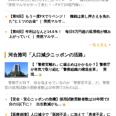
『突然マルサがやって来た！～FXで10億円稼い…
【第9回】もう一度FXでリベンジ！ 種銭は差し押さえを免れ
た”ヒミツのお金” ｜ 突然マルサ…
【第8回】年利はなんと14.6％！ 毎日5万円超の延滞税が積み
上がっていく ｜ 突然マルサ…
一覧を見る
河合雅司「人口減少ニッポンの活路」
【「警察官離れ」に歯止めはかかるか？】警察庁
が本気で取り組む「警察組織の構造改革」 実
現…
警察庁が目下、頭を悩ませているのが「警察官不足」だ。警察
官の採用試験の受験者数は10年間で2分の1以…
【安全・安心ニッポンの危機】採用試験受験者数は10年間で2
分の1以下に！ 出生数減がも…
【医療崩壊】人口減少で「医師不足」に加えて「患者不足」に