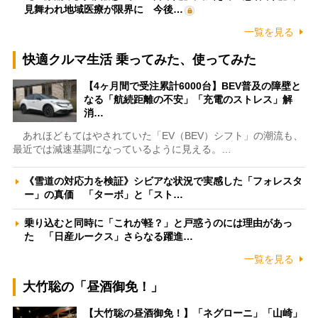
見舞われ地域医療が限界に 今後…
一覧を見る
快適クルマ生活 乗ってみた、使ってみた
【4ヶ月間で受注累計6000台】BEV普及の障壁と
なる「航続距離の不安」「充電のストレス」解
消…
あれほどもてはやされていた「EV（BEV）シフト」の潮流も、
最近では減速基調になっているように見える。…
《雪道の対応力を検証》シビアな状況で実感した「フォレスタ
ー」の真価 「ターボ」と「スト…
乗り込むと同時に「これが軽？」と戸惑うのには理由があっ
た 「日産ルークス」さらなる躍進…
一覧を見る
大竹聡の「昼酒御免！」
【大竹聡の昼酒御免！】「ネグローニ」「山崎」