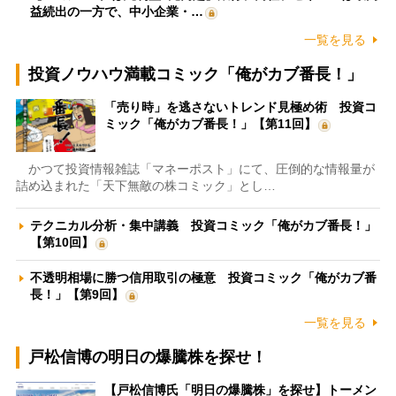
益続出の一方で、中小企業・…
一覧を見る
投資ノウハウ満載コミック「俺がカブ番長！」
「売り時」を逃さないトレンド見極め術 投資コ
ミック「俺がカブ番長！」【第11回】
かつて投資情報雑誌「マネーポスト」にて、圧倒的な情報量が
詰め込まれた「天下無敵の株コミック」とし…
テクニカル分析・集中講義 投資コミック「俺がカブ番長！」
【第10回】
不透明相場に勝つ信用取引の極意 投資コミック「俺がカブ番
長！」【第9回】
一覧を見る
戸松信博の明日の爆騰株を探せ！
【戸松信博氏「明日の爆騰株」を探せ】トーメン