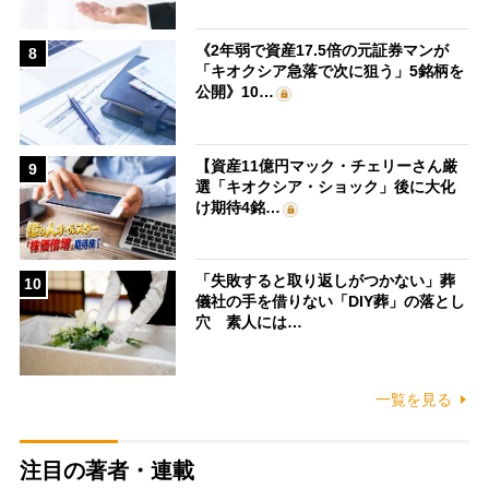
《2年弱で資産17.5倍の元証券マンが
8
「キオクシア急落で次に狙う」5銘柄を
公開》10…
【資産11億円マック・チェリーさん厳
9
選「キオクシア・ショック」後に大化
け期待4銘…
「失敗すると取り返しがつかない」葬
10
儀社の手を借りない「DIY葬」の落とし
穴 素人には…
一覧を見る
注目の著者・連載