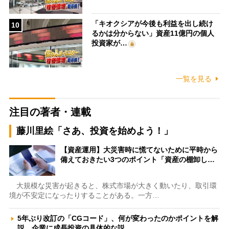
「キオクシアが今後も利益を出し続け
10
るかは分からない」資産11億円の個人
投資家が…
一覧を見る
注目の著者・連載
藤川里絵「さあ、投資を始めよう！」
【資産運用】大災害時に慌てないために平時から
備えておきたい3つのポイント「資産の棚卸し…
大規模な災害が起きると、株式市場が大きく動いたり、取引環
境が不安定になったりすることがある。一方…
5年ぶり改訂の「CGコード」、何が変わったのかポイントを解
説 企業に成長投資の具体的な説…