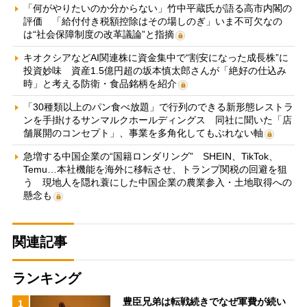
「何がやりたいのか分からない」竹中平蔵氏が語る高市内閣の
評価 「給付付き税額控除はその場しのぎ」いま不可欠なの
は“社会保障制度の改革議論”と指摘
キオクシアなどAI関連株に資金集中で“割安になった成長株”に
投資妙味 資産1.5億円超の坂本慎太郎さんが「絶好の仕込み
時」と考える防衛・食品銘柄を紹介
「30種類以上のパン食べ放題」で行列のできる新形態レストラ
ンを手掛けるサンマルクホールディングス 同社に聞いた「店
舗展開のコンセプト」、事業を多角化してもぶれない軸
急増する中国企業の“国籍ロンダリング” SHEIN、TikTok、
Temu…本社機能を海外に移転させ、トランプ関税の回避を狙
う 現地人を隠れ蓑にした中国企業の農業参入・土地取得への
懸念も
関連記事
ランキング
豊臣兄弟は転戦続きでなぜ軍費が続い
1