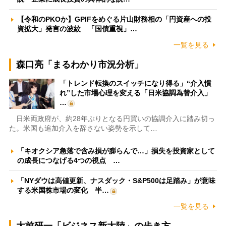
【令和のPKOか】GPIFをめぐる片山財務相の「円資産への投
資拡大」発言の波紋 「国債重視」…
一覧を見る
森口亮「まるわかり市況分析」
「トレンド転換のスイッチになり得る」“介入慣
れ”した市場心理を変える「日米協調為替介入」
…
日米両政府が、約28年ぶりとなる円買いの協調介入に踏み切っ
た。米国も追加介入を辞さない姿勢を示して…
「キオクシア急落で含み損が膨らんで…」損失を投資家として
の成長につなげる4つの視点 …
「NYダウは高値更新、ナスダック・S&P500は足踏み」が意味
する米国株市場の変化 半…
一覧を見る