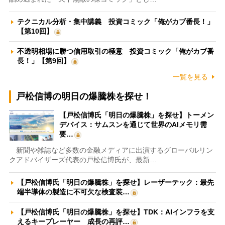
テクニカル分析・集中講義 投資コミック「俺がカブ番長！」
【第10回】
不透明相場に勝つ信用取引の極意 投資コミック「俺がカブ番
長！」【第9回】
一覧を見る
戸松信博の明日の爆騰株を探せ！
【戸松信博氏「明日の爆騰株」を探せ】トーメン
デバイス：サムスンを通じて世界のAIメモリ需
要…
新聞や雑誌など多数の金融メディアに出演するグローバルリン
クアドバイザーズ代表の戸松信博氏が、最新…
【戸松信博氏「明日の爆騰株」を探せ】レーザーテック：最先
端半導体の製造に不可欠な検査装…
【戸松信博氏「明日の爆騰株」を探せ】TDK：AIインフラを支
えるキープレーヤー 成長の再評…