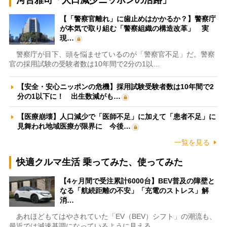
河合雅司「人口減少ニッポンの活路」
【「警察官離れ」に歯止めはかかるか？】警察庁
が本気で取り組む「警察組織の構造改革」 実
現…
警察庁が目下、頭を悩ませているのが「警察官不足」だ。警察
官の採用試験の受験者数は10年間で2分の1以…
【安全・安心ニッポンの危機】採用試験受験者数は10年間で2
分の1以下に！ 出生数減がも…
【医療崩壊】人口減少で「医師不足」に加えて「患者不足」に
見舞われ地域医療が限界に 今後…
一覧を見る
快適クルマ生活 乗ってみた、使ってみた
【4ヶ月間で受注累計6000台】BEV普及の障壁と
なる「航続距離の不安」「充電のストレス」解
消…
あれほどもてはやされていた「EV（BEV）シフト」の潮流も、
最近では減速基調になっているように見える。…