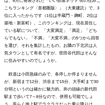
は、6月に発表された「いい部屋ネット 街の住みこ
こちランキング〈首都圏版〉」（大東建託）で、3
位に入ったからです（1位は半蔵門・麹町、2位は
築地・新富町）。このランキングは、現在居住し
ている駅について、「大変満足」「満足」「どち
らでもない」「不満」「大変不満」の5つから回答
を選び、それを集計したもの。お隣の下北沢は人
気タウンとして有名ですが、世田谷代田はそんな
に住みやすいのでしょうか。
鉄道は小田急線のみで、各停しか停まりません
が、新宿まで12分、渋谷まで15分、大手町まで30
分弱というのは確かに魅力的。井の頭線の新代田
駅まで歩いて7～8分なので、併用も可能でしょ
う。長らく地上駅でラクラクだった乗り降りは、