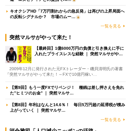
キオクシアHD「7万円割れからの急反発」は再びの上昇局面へ
の反転シグナルか？ 市場のムー…
一覧を見る
突然マルサがやって来た！
【最終回】1億6000万円の負債と引き換えに手に
入れたプライスレスな経験 ｜ 突然マルサがや…
2009年12月に発行された元FXトレーダー・磯貝清明氏の著書
『突然マルサがやって来た！～FXで10億円稼い…
【第9回】もう一度FXでリベンジ！ 種銭は差し押さえを免れ
た”ヒミツのお金” ｜ 突然マルサ…
【第8回】年利はなんと14.6％！ 毎日5万円超の延滞税が積み
上がっていく ｜ 突然マルサ…
一覧を見る