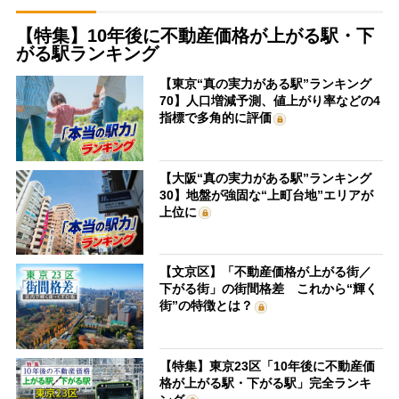
【特集】10年後に不動産価格が上がる駅・下
がる駅ランキング
【東京“真の実力がある駅”ランキング
70】人口増減予測、値上がり率などの4
指標で多角的に評価
【大阪“真の実力がある駅”ランキング
30】地盤が強固な“上町台地”エリアが
上位に
【文京区】「不動産価格が上がる街／
下がる街」の街間格差 これから“輝く
街”の特徴とは？
【特集】東京23区「10年後に不動産価
格が上がる駅・下がる駅」完全ランキ