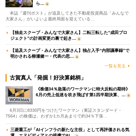
ら…
本誌『週刊ポスト』が追及してきた不動産投資商品「みんなで
大家さん」がいよいよ最終局面を迎えている…
【独走スクープ・みんなで大家さん】二転三転した“成田プロ
ジェクト”の計画変更の裏で起き…
【追及スクープ・みんなで大家さん】独占入手“内部議事録”で
明かされる柳瀬健一・代表の思…
一覧を見る
古賀真人「発掘！好決算銘柄」
《株価34％急落のワークマンに特大反転の期待》
6月の売上低迷を吹き飛ばす第1四半期決算、…
6月3日に8330円をつけたワークマン（東証スタンダード・
7564）の株価は、わずか1カ月あまりで約34％下落…
三菱重工が「AIインフラの新たな主役」として再評価される気
運 エヌビディアとの提携でAI…