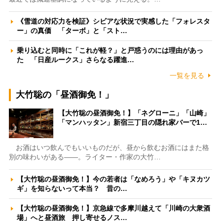
《雪道の対応力を検証》シビアな状況で実感した「フォレスタ
ー」の真価 「ターボ」と「スト…
乗り込むと同時に「これが軽？」と戸惑うのには理由があっ
た 「日産ルークス」さらなる躍進…
一覧を見る
大竹聡の「昼酒御免！」
【大竹聡の昼酒御免！】「ネグローニ」「山崎」
「マンハッタン」新宿三丁目の隠れ家バーで1…
お酒はいつ飲んでもいいものだが、昼から飲むお酒にはまた格
別の味わいがある――。ライター・作家の大竹…
【大竹聡の昼酒御免！】今の若者は「なめろう」や「キヌカツ
ギ」を知らないって本当？ 昔の…
【大竹聡の昼酒御免！】京急線で多摩川越えて「川崎の大衆酒
場」へと昼酒旅 押し寄せるノス…