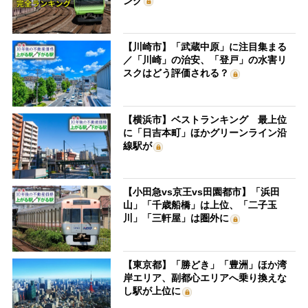
ング
【川崎市】「武蔵中原」に注目集まる
／「川崎」の治安、「登戸」の水害リ
スクはどう評価される？
【横浜市】ベストランキング 最上位
に「日吉本町」ほかグリーンライン沿
線駅が
【小田急vs京王vs田園都市】「浜田
山」「千歳船橋」は上位、「二子玉
川」「三軒屋」は圏外に
【東京都】「勝どき」「豊洲」ほか湾
岸エリア、副都心エリアへ乗り換えな
し駅が上位に