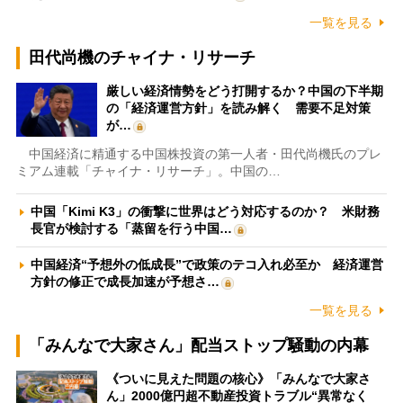
一覧を見る
田代尚機のチャイナ・リサーチ
厳しい経済情勢をどう打開するか？中国の下半期
の「経済運営方針」を読み解く 需要不足対策
が…
中国経済に精通する中国株投資の第一人者・田代尚機氏のプレ
ミアム連載「チャイナ・リサーチ」。中国の…
中国「Kimi K3」の衝撃に世界はどう対応するのか？ 米財務
長官が検討する「蒸留を行う中国…
中国経済“予想外の低成長”で政策のテコ入れ必至か 経済運営
方針の修正で成長加速が予想さ…
一覧を見る
「みんなで大家さん」配当ストップ騒動の内幕
《ついに見えた問題の核心》「みんなで大家さ
ん」2000億円超不動産投資トラブル“異常なく