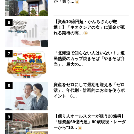
が「買う…
【資産10億円超・かんちさんが厳
6
選！】「キオクシアの次」に資金が流
れる期待の高…
「北海道で知らない人はいない！」道
7
民熱愛のカップ焼きそば「やきそば弁
当」、最大の…
資産をゼロにして最期を迎える「ゼロ
8
活」、年代別・計画的にお金を使うポ
イント 6…
【億り人オールスターが狙う20銘柄】
9
「総資産69億円超」90歳現役トレーダ
ーから“10…