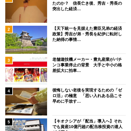
たのか？ 信長亡き後、秀吉・秀長の
突出した経済…
【天下統一を見据えた豊臣兄弟の経済
2
政策】秀吉が弟・秀長を紀伊に転封し
た納得の事情…
老舗遊技機メーカー・豊丸産業がパチ
3
ンコ事業停止の背景 大手と中小の格
差拡大に拍車…
後悔しない老後を実現するための「ゼ
4
ロ活」の極意 「思い入れある品こそ
早めに手放す…
【キオクシアが「配当」導入へ】それ
5
でも資産10億円超の配当株投資の達人