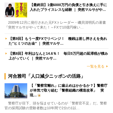
【最終回】1億6000万円の負債と引き換えに手に
入れたプライスレスな経験 ｜ 突然マルサがや…
2009年12月に発行された元FXトレーダー・磯貝清明氏の著書
『突然マルサがやって来た！～FXで10億円稼い…
【第9回】もう一度FXでリベンジ！ 種銭は差し押さえを免れ
た”ヒミツのお金” ｜ 突然マルサ…
【第8回】年利はなんと14.6％！ 毎日5万円超の延滞税が積み
上がっていく ｜ 突然マルサ…
一覧を見る
河合雅司「人口減少ニッポンの活路」
【「警察官離れ」に歯止めはかかるか？】警察庁
が本気で取り組む「警察組織の構造改革」 実
現…
警察庁が目下、頭を悩ませているのが「警察官不足」だ。警察
官の採用試験の受験者数は10年間で2分の1以…