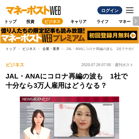
ログイン
トップ
投資
ビジネス
キャリア
ライフ
マネー
トップ
ビジネス
企業・業界
JAL・ANAにコロナ再編の波も 1社で十分な
ビジネス
2020.07.26 07:00
週刊ポスト
JAL・ANAにコロナ再編の波も 1社で
十分なら3万人雇用はどうなる？