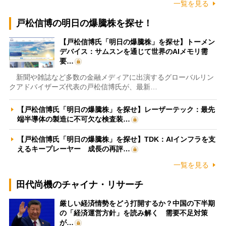
一覧を見る
戸松信博の明日の爆騰株を探せ！
【戸松信博氏「明日の爆騰株」を探せ】トーメン
デバイス：サムスンを通じて世界のAIメモリ需
要…
新聞や雑誌など多数の金融メディアに出演するグローバルリン
クアドバイザーズ代表の戸松信博氏が、最新…
【戸松信博氏「明日の爆騰株」を探せ】レーザーテック：最先
端半導体の製造に不可欠な検査装…
【戸松信博氏「明日の爆騰株」を探せ】TDK：AIインフラを支
えるキープレーヤー 成長の再評…
一覧を見る
田代尚機のチャイナ・リサーチ
厳しい経済情勢をどう打開するか？中国の下半期
の「経済運営方針」を読み解く 需要不足対策
が…