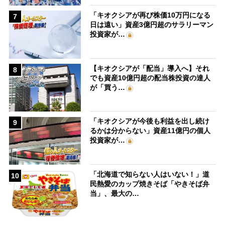
「キオクシアが再び株価10万円になる
7
日は遠い」資産3億円超のサラリーマン
投資家が…
【キオクシアが「配当」導入へ】それ
8
でも資産10億円超の配当株投資の達人
が「買う…
「キオクシアが今後も利益を出し続け
9
るかは分からない」資産11億円の個人
投資家が…
「北海道で知らない人はいない！」道
10
民熱愛のカップ焼きそば「やきそば弁
当」、最大の…