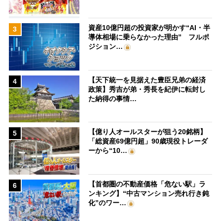
資産10億円超の投資家が明かす“AI・半
3
導体相場に乗らなかった理由” フルポ
ジション…
【天下統一を見据えた豊臣兄弟の経済
4
政策】秀吉が弟・秀長を紀伊に転封し
た納得の事情…
【億り人オールスターが狙う20銘柄】
5
「総資産69億円超」90歳現役トレーダ
ーから“10…
【首都圏の不動産価格「危ない駅」ラ
6
ンキング】“中古マンション売れ行き鈍
化”のワー…