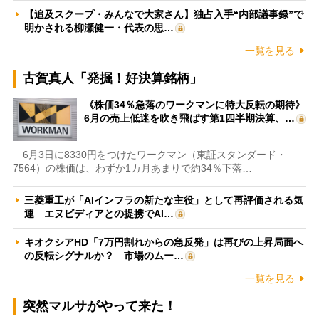
【追及スクープ・みんなで大家さん】独占入手“内部議事録”で
明かされる柳瀬健一・代表の思…
一覧を見る
古賀真人「発掘！好決算銘柄」
《株価34％急落のワークマンに特大反転の期待》
6月の売上低迷を吹き飛ばす第1四半期決算、…
6月3日に8330円をつけたワークマン（東証スタンダード・
7564）の株価は、わずか1カ月あまりで約34％下落…
三菱重工が「AIインフラの新たな主役」として再評価される気
運 エヌビディアとの提携でAI…
キオクシアHD「7万円割れからの急反発」は再びの上昇局面へ
の反転シグナルか？ 市場のムー…
一覧を見る
突然マルサがやって来た！