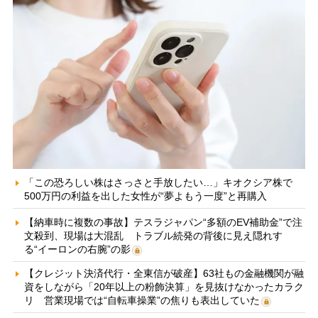
「この恐ろしい株はさっさと手放したい…」キオクシア株で
500万円の利益を出した女性が“夢よもう一度”と再購入
【納車時に複数の事故】テスラジャパン“多額のEV補助金”で注
文殺到、現場は大混乱 トラブル続発の背後に見え隠れす
る“イーロンの右腕”の影
【クレジット決済代行・全東信が破産】63社もの金融機関が融
資をしながら「20年以上の粉飾決算」を見抜けなかったカラク
リ 営業現場では“自転車操業”の焦りも表出していた