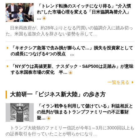
「トレンド転換のスイッチになり得る」“介入慣
れ”した市場心理を変える「日米協調為替介入」
…
日米両政府が、約28年ぶりとなる円買いの協調介入に踏み切っ
た。米国も追加介入を辞さない姿勢を示して…
「キオクシア急落で含み損が膨らんで…」損失を投資家として
の成長につなげる4つの視点 …
「NYダウは高値更新、ナスダック・S&P500は足踏み」が意味
する米国株市場の変化 半…
一覧を見る
大前研一「ビジネス新大陸」の歩き方
「イラン戦争を利用して儲けている」利益相反と
の批判が強まるトランプファミリーの不正蓄財
疑…
トランプ大統領のファミリー信託が今年1～3月に3000回以上も
の証券取引を行っていたことが明らかになり…