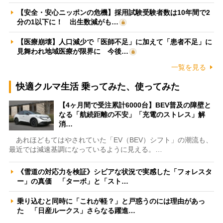
【安全・安心ニッポンの危機】採用試験受験者数は10年間で2
分の1以下に！ 出生数減がも…
【医療崩壊】人口減少で「医師不足」に加えて「患者不足」に
見舞われ地域医療が限界に 今後…
一覧を見る
快適クルマ生活 乗ってみた、使ってみた
【4ヶ月間で受注累計6000台】BEV普及の障壁と
なる「航続距離の不安」「充電のストレス」解
消…
あれほどもてはやされていた「EV（BEV）シフト」の潮流も、
最近では減速基調になっているように見える。…
《雪道の対応力を検証》シビアな状況で実感した「フォレスタ
ー」の真価 「ターボ」と「スト…
乗り込むと同時に「これが軽？」と戸惑うのには理由があっ
た 「日産ルークス」さらなる躍進…