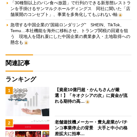
「30種類以上のパン食べ放題」で行列のできる新形態レストラ
ンを手掛けるサンマルクホールディングス 同社に聞いた「店
舗展開のコンセプト」、事業を多角化してもぶれない軸
急増する中国企業の“国籍ロンダリング” SHEIN、TikTok、
Temu…本社機能を海外に移転させ、トランプ関税の回避を狙
う 現地人を隠れ蓑にした中国企業の農業参入・土地取得への
懸念も
関連記事
ランキング
【資産10億円超・かんちさんが厳
1
選！】「キオクシアの次」に資金が流
れる期待の高…
老舗遊技機メーカー・豊丸産業がパチ
2
ンコ事業停止の背景 大手と中小の格
差拡大に拍車…