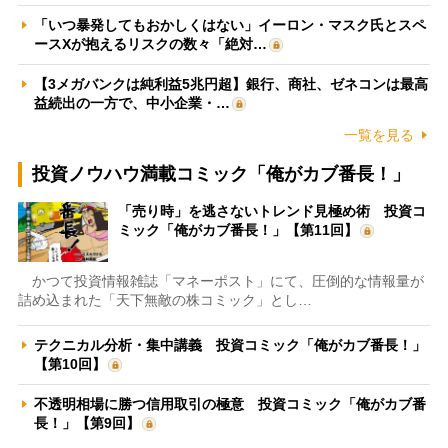
「いつ暴発してもおかしくはない」イーロン・マスク氏とスペ
ースXが抱えるリスクの数々「絶対…
【3メガバンクは純利益5兆円超】銀行、商社、ゼネコンは最高
益続出の一方で、中小企業・…
一覧を見る
投資ノウハウ満載コミック「俺がカブ番長！」
「売り時」を逃さないトレンド見極め術 投資コ
ミック「俺がカブ番長！」【第11回】
かつて投資情報雑誌「マネーポスト」にて、圧倒的な情報量が
詰め込まれた「天下無敵の株コミック」とし…
テクニカル分析・集中講義 投資コミック「俺がカブ番長！」
【第10回】
不透明相場に勝つ信用取引の極意 投資コミック「俺がカブ番
長！」【第9回】