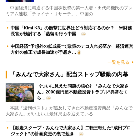
中国経済に精通する中国株投資の第一人者・田代尚機氏のプレ
ミアム連載「チャイナ・リサーチ」。中国の…
中国「Kimi K3」の衝撃に世界はどう対応するのか？ 米財務
長官が検討する「蒸留を行う中国…
中国経済“予想外の低成長”で政策のテコ入れ必至か 経済運営
方針の修正で成長加速が予想さ…
一覧を見る
「みんなで大家さん」配当ストップ騒動の内幕
《ついに見えた問題の核心》「みんなで大家さ
ん」2000億円超不動産投資トラブル“異常なく
ら…
本誌『週刊ポスト』が追及してきた不動産投資商品「みんなで
大家さん」がいよいよ最終局面を迎えている…
【独走スクープ・みんなで大家さん】二転三転した“成田プロ
ジェクト”の計画変更の裏で起き…