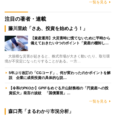
一覧を見る
注目の著者・連載
藤川里絵「さあ、投資を始めよう！」
【資産運用】大災害時に慌てないために平時から
備えておきたい3つのポイント「資産の棚卸し…
大規模な災害が起きると、株式市場が大きく動いたり、取引環
境が不安定になったりすることがある。一方…
5年ぶり改訂の「CGコード」、何が変わったのかポイントを解
説 企業に成長投資の具体的な説…
【令和のPKOか】GPIFをめぐる片山財務相の「円資産への投
資拡大」発言の波紋 「国債重視」…
一覧を見る
森口亮「まるわかり市況分析」