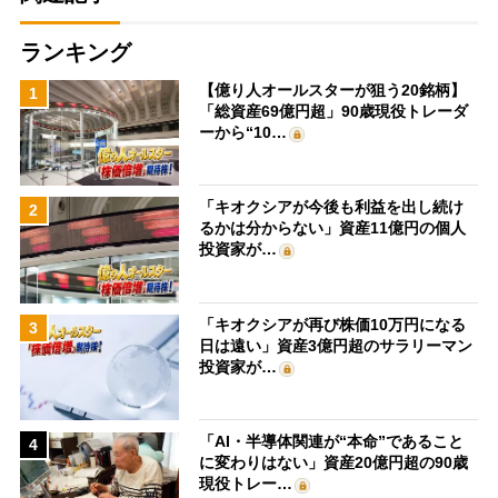
ランキング
【億り人オールスターが狙う20銘柄】
1
「総資産69億円超」90歳現役トレーダ
ーから“10…
「キオクシアが今後も利益を出し続け
2
るかは分からない」資産11億円の個人
投資家が…
「キオクシアが再び株価10万円になる
3
日は遠い」資産3億円超のサラリーマン
投資家が…
「AI・半導体関連が“本命”であること
4
に変わりはない」資産20億円超の90歳
現役トレー…