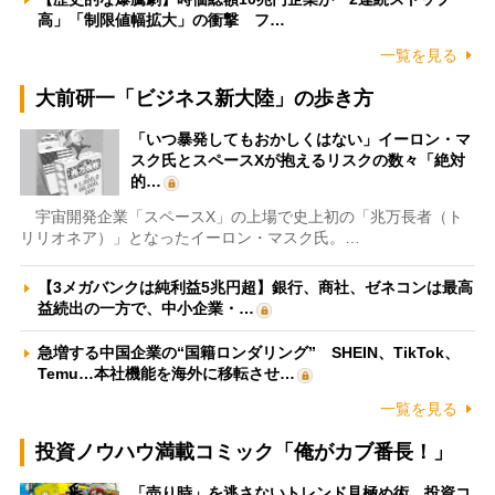
高」「制限値幅拡大」の衝撃 フ…
一覧を見る
大前研一「ビジネス新大陸」の歩き方
「いつ暴発してもおかしくはない」イーロン・マ
スク氏とスペースXが抱えるリスクの数々「絶対
的…
宇宙開発企業「スペースX」の上場で史上初の「兆万長者（ト
リリオネア）」となったイーロン・マスク氏。…
【3メガバンクは純利益5兆円超】銀行、商社、ゼネコンは最高
益続出の一方で、中小企業・…
急増する中国企業の“国籍ロンダリング” SHEIN、TikTok、
Temu…本社機能を海外に移転させ…
一覧を見る
投資ノウハウ満載コミック「俺がカブ番長！」
「売り時」を逃さないトレンド見極め術 投資コ