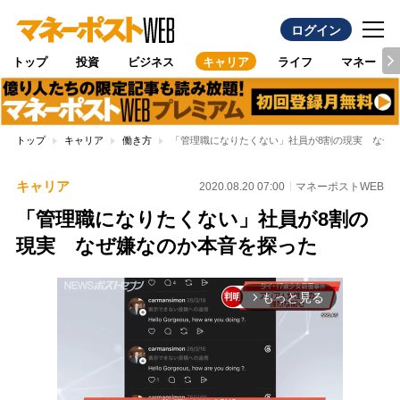
ログイン
トップ
投資
ビジネス
キャリア
ライフ
マネー
トップ
キャリア
働き方
「管理職になりたくない」社員が8割の現実 なぜ
キャリア
2020.08.20 07:00
マネーポストWEB
「管理職になりたくない」社員が8割の
現実 なぜ嫌なのか本音を探った
もっと見る
arrow_forward_ios