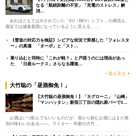
なる「航続距離の不安」「充電のストレス」解
消…
あれほどもてはやされていた「EV（BEV）シフト」の潮流も、
最近では減速基調になっているように見える。…
《雪道の対応力を検証》シビアな状況で実感した「フォレスタ
ー」の真価 「ターボ」と「スト…
乗り込むと同時に「これが軽？」と戸惑うのには理由があっ
た 「日産ルークス」さらなる躍進…
一覧を見る
大竹聡の「昼酒御免！」
【大竹聡の昼酒御免！】「ネグローニ」「山崎」
「マンハッタン」新宿三丁目の隠れ家バーで1…
お酒はいつ飲んでもいいものだが、昼から飲むお酒にはまた格
別の味わいがある――。ライター・作家の大竹…