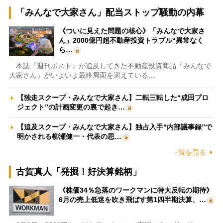
「みんなで大家さん」配当ストップ騒動の内幕
《ついに見えた問題の核心》「みんなで大家さ
ん」2000億円超不動産投資トラブル“異常なく
ら…
本誌『週刊ポスト』が追及してきた不動産投資商品「みんなで
大家さん」がいよいよ最終局面を迎えている…
【独走スクープ・みんなで大家さん】二転三転した“成田プロ
ジェクト”の計画変更の裏で起き…
【追及スクープ・みんなで大家さん】独占入手“内部議事録”で
明かされる柳瀬健一・代表の思…
一覧を見る
古賀真人「発掘！好決算銘柄」
《株価34％急落のワークマンに特大反転の期待》
6月の売上低迷を吹き飛ばす第1四半期決算、…