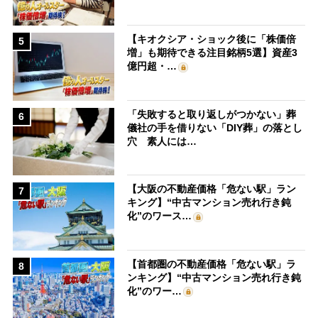
【キオクシア・ショック後に「株価倍
5
増」も期待できる注目銘柄5選】資産3
億円超・…
「失敗すると取り返しがつかない」葬
6
儀社の手を借りない「DIY葬」の落とし
穴 素人には…
【大阪の不動産価格「危ない駅」ラン
7
キング】“中古マンション売れ行き鈍
化”のワース…
【首都圏の不動産価格「危ない駅」ラ
8
ンキング】“中古マンション売れ行き鈍
化”のワー…