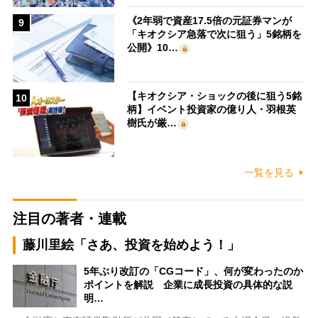
《2年弱で資産17.5倍の元証券マンが
9
「キオクシア急落で次に狙う」5銘柄を
公開》10…
【キオクシア・ショックの後に狙う5銘
10
柄】イベント投資家の億り人・羽根英
樹氏が厳…
一覧を見る
注目の著者・連載
藤川里絵「さあ、投資を始めよう！」
5年ぶり改訂の「CGコード」、何が変わったのか
ポイントを解説 企業に成長投資の具体的な説
明…