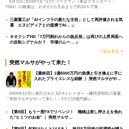
6月3日に8330円をつけたワークマン（東証スタンダード・
7564）の株価は、わずか1カ月あまりで約34％下落…
三菱重工が「AIインフラの新たな主役」として再評価される気
運 エヌビディアとの提携でAI…
キオクシアHD「7万円割れからの急反発」は再びの上昇局面へ
の反転シグナルか？ 市場のムー…
一覧を見る
突然マルサがやって来た！
【最終回】1億6000万円の負債と引き換えに手に
入れたプライスレスな経験 ｜ 突然マルサがや…
2009年12月に発行された元FXトレーダー・磯貝清明氏の著書
『突然マルサがやって来た！～FXで10億円稼い…
【第9回】もう一度FXでリベンジ！ 種銭は差し押さえを免れ
た”ヒミツのお金” ｜ 突然マルサ…
【第8回】年利はなんと14.6％！ 毎日5万円超の延滞税が積み