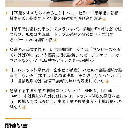
【75歳をすぎたらやめること】ベストセラー『定年後』著者・
楠木新氏が指南する老年期の好循環を呼び込む方法
【納車時に複数の事故】テスラジャパン“多額のEV補助金”で注
文殺到、現場は大混乱 トラブル続発の背後に見え隠れす
る“イーロンの右腕”の影
猛暑のお葬式で悩ましい“喪服問題” 女性は「ワンピースを着
ていけばOK」という俗説に潜む誤解、なぜ「ジャケット」が
マストなのか？《1級葬祭ディレクターが解説》
【クレジット決済代行・全東信が破産】63社もの金融機関が融
資をしながら「20年以上の粉飾決算」を見抜けなかったカラク
リ 営業現場では“自転車操業”の焦りも表出していた
急増する中国企業の“国籍ロンダリング” SHEIN、TikTok、
Temu…本社機能を海外に移転させ、トランプ関税の回避を狙
う 現地人を隠れ蓑にした中国企業の農業参入・土地取得への
懸念も
関連記事