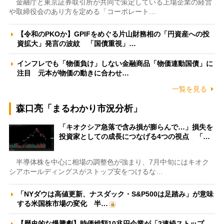
金融庁と東京証券取引所が共同で策定している上場企業の経営
や取締役会のあり方を定める「コーポレート…
【令和のPKOか】GPIFをめぐる片山財務相の「円資産への投
資拡大」発言の波紋 「国債重視」…
インフレでも「物価負け」しない金融商品「物価連動国債」に
注目 元本が物価の動きに合わせ…
一覧を見る
森口亮「まるわかり市況分析」
「キオクシア急落で含み損が膨らんで…」損失を
投資家としての成長につなげる4つの視点 「…
半導体株を中心に相場の調整色が強まり、7月中旬にはキオク
シアホールディングスがストップ安をつけるな…
「NYダウは高値更新、ナスダック・S&P500は足踏み」が意味
する米国株市場の変化 半…
【歴史的な爆騰劇】時価総額10兆円企業が「2連続ストップ