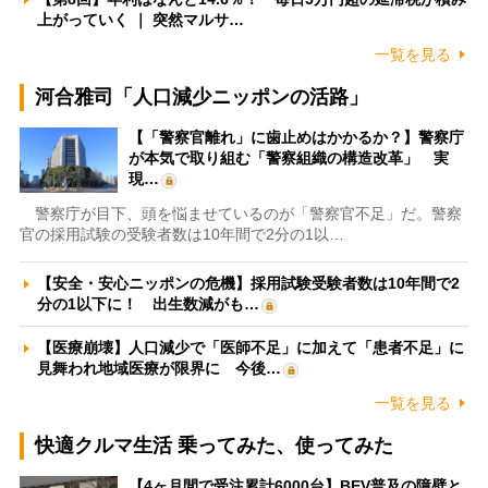
上がっていく ｜ 突然マルサ…
一覧を見る
河合雅司「人口減少ニッポンの活路」
【「警察官離れ」に歯止めはかかるか？】警察庁
が本気で取り組む「警察組織の構造改革」 実
現…
警察庁が目下、頭を悩ませているのが「警察官不足」だ。警察
官の採用試験の受験者数は10年間で2分の1以…
【安全・安心ニッポンの危機】採用試験受験者数は10年間で2
分の1以下に！ 出生数減がも…
【医療崩壊】人口減少で「医師不足」に加えて「患者不足」に
見舞われ地域医療が限界に 今後…
一覧を見る
快適クルマ生活 乗ってみた、使ってみた
【4ヶ月間で受注累計6000台】BEV普及の障壁と