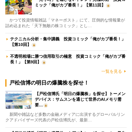
ミック「俺がカブ番長！」【第11回】
かつて投資情報雑誌「マネーポスト」にて、圧倒的な情報量が
詰め込まれた「天下無敵の株コミック」とし…
テクニカル分析・集中講義 投資コミック「俺がカブ番長！」
【第10回】
不透明相場に勝つ信用取引の極意 投資コミック「俺がカブ番
長！」【第9回】
一覧を見る
戸松信博の明日の爆騰株を探せ！
【戸松信博氏「明日の爆騰株」を探せ】トーメン
デバイス：サムスンを通じて世界のAIメモリ需
要…
新聞や雑誌など多数の金融メディアに出演するグローバルリン
クアドバイザーズ代表の戸松信博氏が、最新…