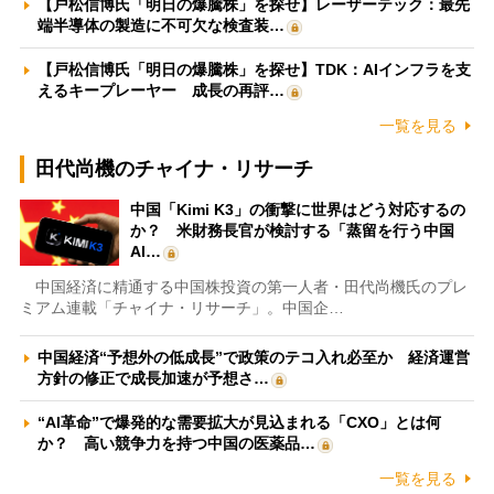
【戸松信博氏「明日の爆騰株」を探せ】レーザーテック：最先
端半導体の製造に不可欠な検査装…
【戸松信博氏「明日の爆騰株」を探せ】TDK：AIインフラを支
えるキープレーヤー 成長の再評…
一覧を見る
田代尚機のチャイナ・リサーチ
中国「Kimi K3」の衝撃に世界はどう対応するの
か？ 米財務長官が検討する「蒸留を行う中国
AI…
中国経済に精通する中国株投資の第一人者・田代尚機氏のプレ
ミアム連載「チャイナ・リサーチ」。中国企…
中国経済“予想外の低成長”で政策のテコ入れ必至か 経済運営
方針の修正で成長加速が予想さ…
“AI革命”で爆発的な需要拡大が見込まれる「CXO」とは何
か？ 高い競争力を持つ中国の医薬品…
一覧を見る