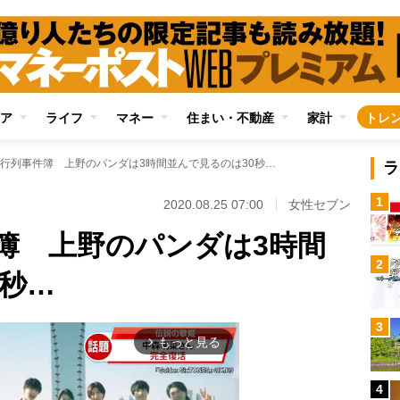
ア
ライフ
マネー
住まい・不動産
家計
トレ
行列事件簿 上野のパンダは3時間並んで見るのは30秒…
ラ
1
2020.08.25 07:00
女性セブン
簿 上野のパンダは3時間
2
0秒…
3
もっと見る
arrow_forward_ios
4