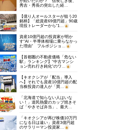
が続いたのか？ 信長亡き後、
秀吉・秀長の突出した経…
【億り人オールスターが狙う20
銘柄】「総資産69億円超」90歳
現役トレーダーから“1…
資産10億円超の投資家が明か
す“AI・半導体相場に乗らなかっ
た理由” フルポジショ…
【首都圏の不動産価格「危ない
駅」ランキング】“中古マンシ
ョン売れ行き鈍化”のワ…
【キオクシアが「配当」導入
へ】それでも資産10億円超の配
当株投資の達人が「買…
「北海道で知らない人はいな
い！」道民熱愛のカップ焼きそ
ば「やきそば弁当」、最大…
「キオクシアが再び株価10万円
になる日は遠い」資産3億円超
のサラリーマン投資家…