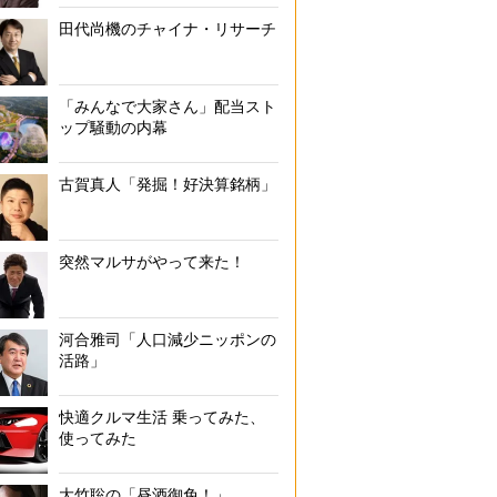
田代尚機のチャイナ・リサーチ
「みんなで大家さん」配当スト
ップ騒動の内幕
古賀真人「発掘！好決算銘柄」
突然マルサがやって来た！
河合雅司「人口減少ニッポンの
活路」
快適クルマ生活 乗ってみた、
使ってみた
大竹聡の「昼酒御免！」