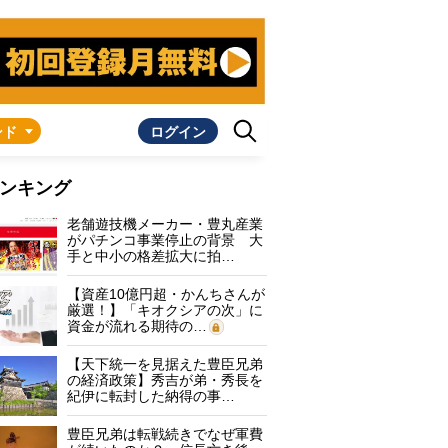
ンド
ログイン
ンキング
老舗遊技機メーカー・豊丸産業
がパチンコ事業停止の背景 大
手と中小の格差拡大に拍…
【資産10億円超・かんちさんが
厳選！】「キオクシアの次」に
資金が流れる期待の…
【天下統一を見据えた豊臣兄弟
の経済政策】秀吉が弟・秀長を
紀伊に転封した納得の事…
豊臣兄弟は転戦続きでなぜ軍費