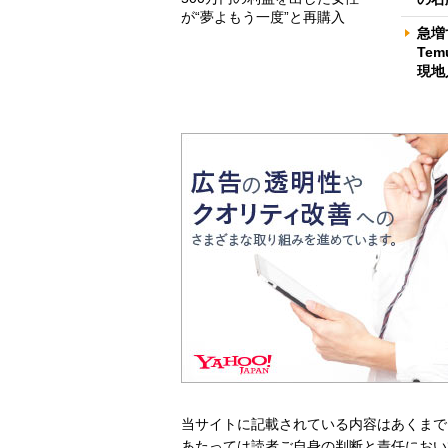
が“夢よもう一度”と再購入
急増
Te
現地
当サイトに記載されている内容はあくまで
あたっては読者ご自身の判断と責任におい