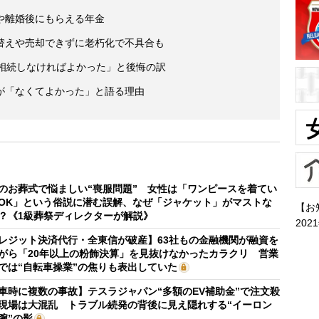
や離婚後にもらえる年金
替えや売却できずに老朽化で不具合も
「相続しなければよかった」と後悔の訳
が「なくてよかった」と語る理由
のお葬式で悩ましい“喪服問題” 女性は「ワンピースを着てい
OK」という俗説に潜む誤解、なぜ「ジャケット」がマストな
【お
？《1級葬祭ディレクターが解説》
202
レジット決済代行・全東信が破産】63社もの金融機関が融資を
がら「20年以上の粉飾決算」を見抜けなかったカラクリ 営業
では“自転車操業”の焦りも表出していた
車時に複数の事故】テスラジャパン“多額のEV補助金”で注文殺
現場は大混乱 トラブル続発の背後に見え隠れする“イーロン
腕”の影