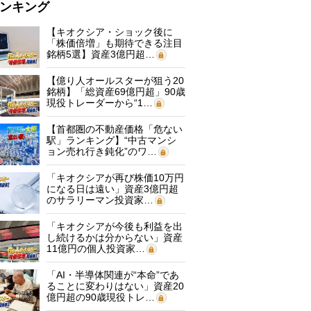
ンキング
【キオクシア・ショック後に
「株価倍増」も期待できる注目
銘柄5選】資産3億円超…
【億り人オールスターが狙う20
銘柄】「総資産69億円超」90歳
現役トレーダーから“1…
【首都圏の不動産価格「危ない
駅」ランキング】“中古マンシ
ョン売れ行き鈍化”のワ…
「キオクシアが再び株価10万円
になる日は遠い」資産3億円超
のサラリーマン投資家…
「キオクシアが今後も利益を出
し続けるかは分からない」資産
11億円の個人投資家…
「AI・半導体関連が“本命”であ
ることに変わりはない」資産20
億円超の90歳現役トレ…