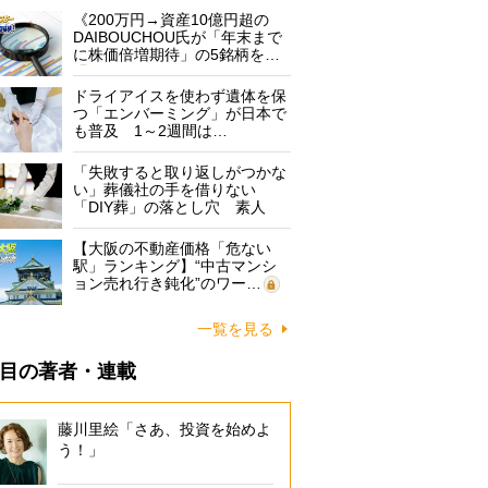
《200万円→資産10億円超の
DAIBOUCHOU氏が「年末まで
に株価倍増期待」の5銘柄を…
ドライアイスを使わず遺体を保
つ「エンバーミング」が日本で
も普及 1～2週間は…
「失敗すると取り返しがつかな
い」葬儀社の手を借りない
「DIY葬」の落とし穴 素人
に…
【大阪の不動産価格「危ない
駅」ランキング】“中古マンシ
ョン売れ行き鈍化”のワー…
一覧を見る
目の著者・連載
藤川里絵「さあ、投資を始めよ
う！」