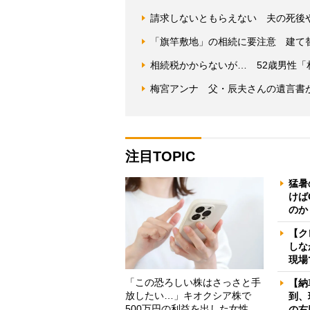
請求しないともらえない 夫の死後
「旗竿敷地」の相続に要注意 建て
相続税かからないが… 52歳男性
梅宮アンナ 父・辰夫さんの遺言書
注目TOPIC
猛暑
けば
のか
【ク
しな
現場
「この恐ろしい株はさっさと手
【納
放したい…」キオクシア株で
到、
500万円の利益を出した女性
の右