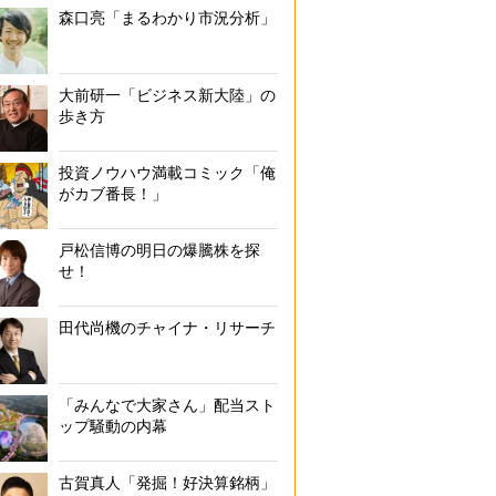
森口亮「まるわかり市況分析」
大前研一「ビジネス新大陸」の
歩き方
投資ノウハウ満載コミック「俺
がカブ番長！」
戸松信博の明日の爆騰株を探
せ！
田代尚機のチャイナ・リサーチ
「みんなで大家さん」配当スト
ップ騒動の内幕
古賀真人「発掘！好決算銘柄」