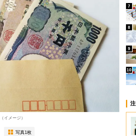
7
8
9
10
注
（イメージ）
写真1枚