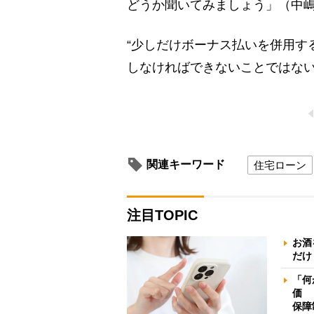
どうか聞いてみましょう」（中
“少しだけボーナス払いを併用す
しなければできないことではな
関連キーワード
住宅ローン
注目TOPIC
お酒
だけ
「何
価 
保障