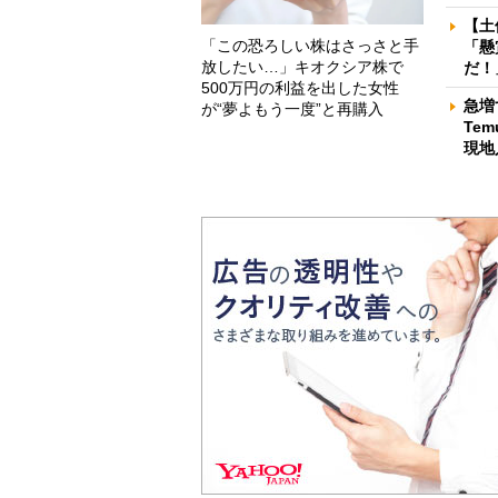
【土
「この恐ろしい株はさっさと手
「懸
放したい…」キオクシア株で
だ！
500万円の利益を出した女性
急増
が“夢よもう一度”と再購入
Te
現地