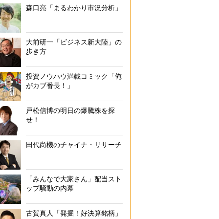
森口亮「まるわかり市況分析」
大前研一「ビジネス新大陸」の
歩き方
投資ノウハウ満載コミック「俺
がカブ番長！」
戸松信博の明日の爆騰株を探
せ！
田代尚機のチャイナ・リサーチ
「みんなで大家さん」配当スト
ップ騒動の内幕
古賀真人「発掘！好決算銘柄」