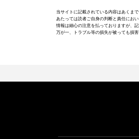
当サイトに記載されている内容はあくまで
あたっては読者ご自身の判断と責任におい
情報は細心の注意を払っておりますが、記
万が一、トラブル等の損失が被っても損害