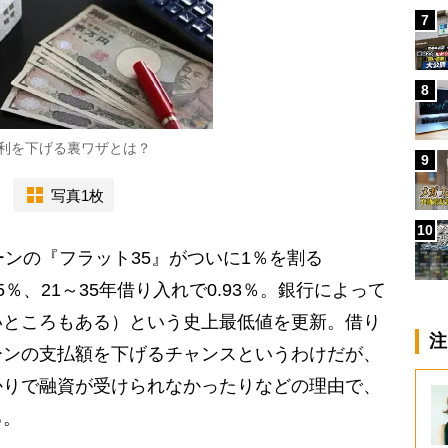
7
8
利を下げる裏ワザとは？
9
写真1枚
10
ンの『フラット35』がついに1％を割る
.85％、21～35年借り入れで0.93％。銀行によって
いところもある）という史上最低値を更新。借り
注
ーンの支払額を下げるチャンスというわけだが、
かりで融資が受けられなかったりなどの理由で、
る。