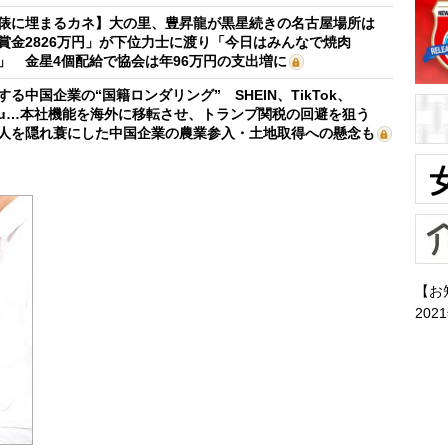
俵に埋まるカネ】大の里、豊昇龍が黒星続きの名古屋場所は
賞金2826万円」が下位力士に渡り「今日はみんなで焼肉
」 金星4個配給で協会は年96万円の支出増に
する中国企業の“国籍ロンダリング” SHEIN、TikTok、
mu…本社機能を海外に移転させ、トランプ関税の回避を狙う
人を隠れ蓑にした中国企業の農業参入・土地取得への懸念も
【お
202