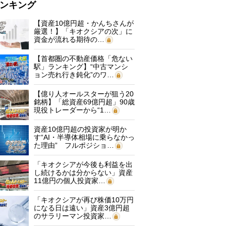
ンキング
【資産10億円超・かんちさんが
厳選！】「キオクシアの次」に
資金が流れる期待の…
【首都圏の不動産価格「危ない
駅」ランキング】“中古マンシ
ョン売れ行き鈍化”のワ…
【億り人オールスターが狙う20
銘柄】「総資産69億円超」90歳
現役トレーダーから“1…
資産10億円超の投資家が明か
す“AI・半導体相場に乗らなかっ
た理由” フルポジショ…
「キオクシアが今後も利益を出
し続けるかは分からない」資産
11億円の個人投資家…
「キオクシアが再び株価10万円
になる日は遠い」資産3億円超
のサラリーマン投資家…