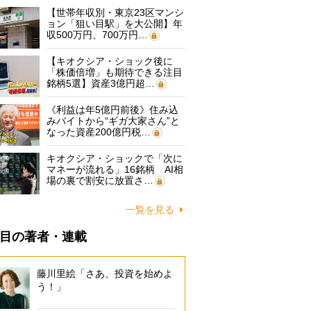
【世帯年収別・東京23区マンシ
ョン「狙い目駅」を大公開】年
収500万円、700万円…
【キオクシア・ショック後に
「株価倍増」も期待できる注目
銘柄5選】資産3億円超…
《利益は年5億円前後》住み込
みバイトから“ギガ大家さん”と
なった資産200億円税…
キオクシア・ショックで「次に
マネーが流れる」16銘柄 AI相
場の裏で割安に放置さ…
一覧を見る
目の著者・連載
藤川里絵「さあ、投資を始めよ
う！」