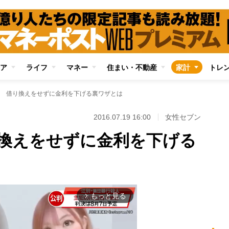
ア
ライフ
マネー
住まい・不動産
家計
トレ
 借り換えをせずに金利を下げる裏ワザとは
2016.07.19 16:00
女性セブン
換えをせずに金利を下げる
もっと見る
arrow_forward_ios