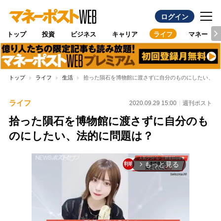
ログイン
トップ
投資
ビジネス
キャリア
ライフ
マネー
トップ
ライフ
生活
拾った隕石を博物館に渡さずに自分のものにしたい、法
ライフ
2020.09.29 15:00
週刊ポスト
拾った隕石を博物館に渡さずに自分のも
のにしたい、法的に問題は？
もっと見る
arrow_forward_ios