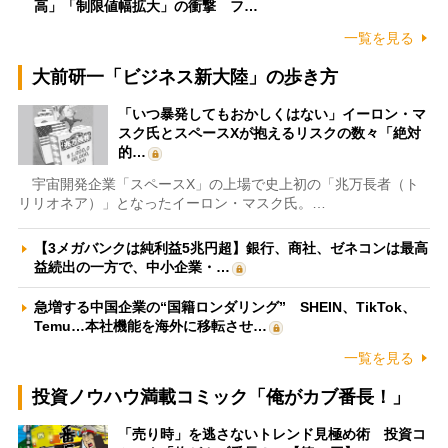
高」「制限値幅拡大」の衝撃 フ…
一覧を見る
大前研一「ビジネス新大陸」の歩き方
「いつ暴発してもおかしくはない」イーロン・マ
スク氏とスペースXが抱えるリスクの数々「絶対
的…
宇宙開発企業「スペースX」の上場で史上初の「兆万長者（ト
リリオネア）」となったイーロン・マスク氏。…
【3メガバンクは純利益5兆円超】銀行、商社、ゼネコンは最高
益続出の一方で、中小企業・…
急増する中国企業の“国籍ロンダリング” SHEIN、TikTok、
Temu…本社機能を海外に移転させ…
一覧を見る
投資ノウハウ満載コミック「俺がカブ番長！」
「売り時」を逃さないトレンド見極め術 投資コ