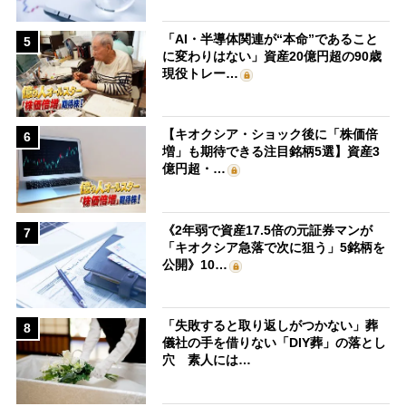
「AI・半導体関連が“本命”であること
5
に変わりはない」資産20億円超の90歳
現役トレー…
【キオクシア・ショック後に「株価倍
6
増」も期待できる注目銘柄5選】資産3
億円超・…
《2年弱で資産17.5倍の元証券マンが
7
「キオクシア急落で次に狙う」5銘柄を
公開》10…
「失敗すると取り返しがつかない」葬
8
儀社の手を借りない「DIY葬」の落とし
穴 素人には…