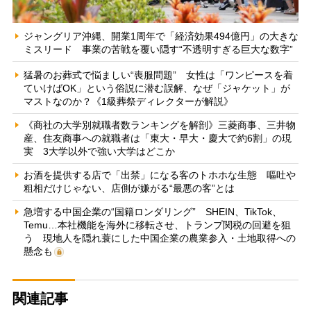
ジャングリア沖縄、開業1周年で「経済効果494億円」の大きな
ミスリード 事業の苦戦を覆い隠す“不透明すぎる巨大な数字”
猛暑のお葬式で悩ましい“喪服問題” 女性は「ワンピースを着
ていけばOK」という俗説に潜む誤解、なぜ「ジャケット」が
マストなのか？《1級葬祭ディレクターが解説》
《商社の大学別就職者数ランキングを解剖》三菱商事、三井物
産、住友商事への就職者は「東大・早大・慶大で約6割」の現
実 3大学以外で強い大学はどこか
お酒を提供する店で「出禁」になる客のトホホな生態 嘔吐や
粗相だけじゃない、店側が嫌がる“最悪の客”とは
急増する中国企業の“国籍ロンダリング” SHEIN、TikTok、
Temu…本社機能を海外に移転させ、トランプ関税の回避を狙
う 現地人を隠れ蓑にした中国企業の農業参入・土地取得への
懸念も
関連記事