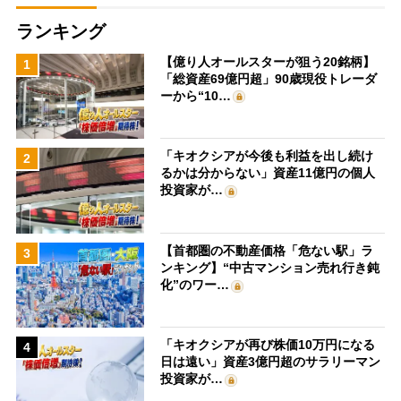
ランキング
【億り人オールスターが狙う20銘柄】
1
「総資産69億円超」90歳現役トレーダ
ーから“10…
「キオクシアが今後も利益を出し続け
2
るかは分からない」資産11億円の個人
投資家が…
【首都圏の不動産価格「危ない駅」ラ
3
ンキング】“中古マンション売れ行き鈍
化”のワー…
「キオクシアが再び株価10万円になる
4
日は遠い」資産3億円超のサラリーマン
投資家が…