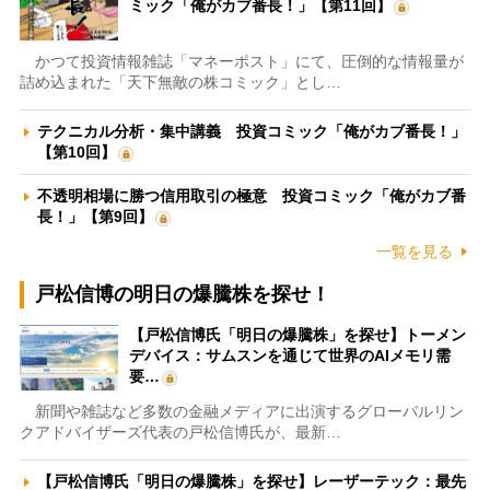
ミック「俺がカブ番長！」【第11回】
かつて投資情報雑誌「マネーポスト」にて、圧倒的な情報量が
詰め込まれた「天下無敵の株コミック」とし…
テクニカル分析・集中講義 投資コミック「俺がカブ番長！」
【第10回】
不透明相場に勝つ信用取引の極意 投資コミック「俺がカブ番
長！」【第9回】
一覧を見る
戸松信博の明日の爆騰株を探せ！
【戸松信博氏「明日の爆騰株」を探せ】トーメン
デバイス：サムスンを通じて世界のAIメモリ需
要…
新聞や雑誌など多数の金融メディアに出演するグローバルリン
クアドバイザーズ代表の戸松信博氏が、最新…
【戸松信博氏「明日の爆騰株」を探せ】レーザーテック：最先