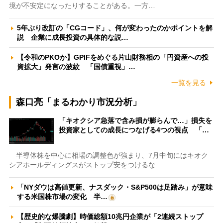
境が不安定になったりすることがある。一方…
5年ぶり改訂の「CGコード」、何が変わったのかポイントを解
説 企業に成長投資の具体的な説…
【令和のPKOか】GPIFをめぐる片山財務相の「円資産への投
資拡大」発言の波紋 「国債重視」…
一覧を見る
森口亮「まるわかり市況分析」
「キオクシア急落で含み損が膨らんで…」損失を
投資家としての成長につなげる4つの視点 「…
半導体株を中心に相場の調整色が強まり、7月中旬にはキオク
シアホールディングスがストップ安をつけるな…
「NYダウは高値更新、ナスダック・S&P500は足踏み」が意味
する米国株市場の変化 半…
【歴史的な爆騰劇】時価総額10兆円企業が「2連続ストップ