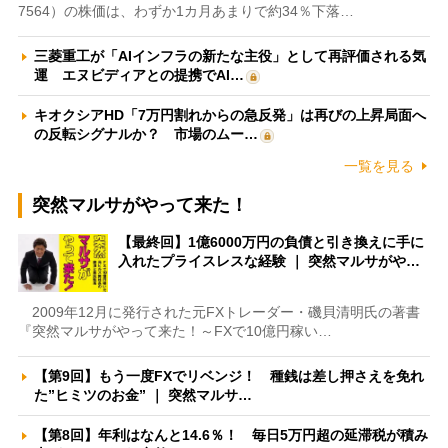
7564）の株価は、わずか1カ月あまりで約34％下落…
三菱重工が「AIインフラの新たな主役」として再評価される気
運 エヌビディアとの提携でAI…
キオクシアHD「7万円割れからの急反発」は再びの上昇局面へ
の反転シグナルか？ 市場のムー…
一覧を見る
突然マルサがやって来た！
【最終回】1億6000万円の負債と引き換えに手に
入れたプライスレスな経験 ｜ 突然マルサがや…
2009年12月に発行された元FXトレーダー・磯貝清明氏の著書
『突然マルサがやって来た！～FXで10億円稼い…
【第9回】もう一度FXでリベンジ！ 種銭は差し押さえを免れ
た”ヒミツのお金” ｜ 突然マルサ…
【第8回】年利はなんと14.6％！ 毎日5万円超の延滞税が積み