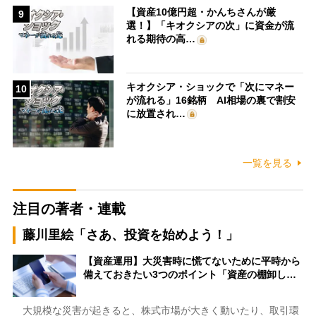
【資産10億円超・かんちさんが厳
9
選！】「キオクシアの次」に資金が流
れる期待の高…
キオクシア・ショックで「次にマネー
10
が流れる」16銘柄 AI相場の裏で割安
に放置され…
一覧を見る
注目の著者・連載
藤川里絵「さあ、投資を始めよう！」
【資産運用】大災害時に慌てないために平時から
備えておきたい3つのポイント「資産の棚卸し…
大規模な災害が起きると、株式市場が大きく動いたり、取引環