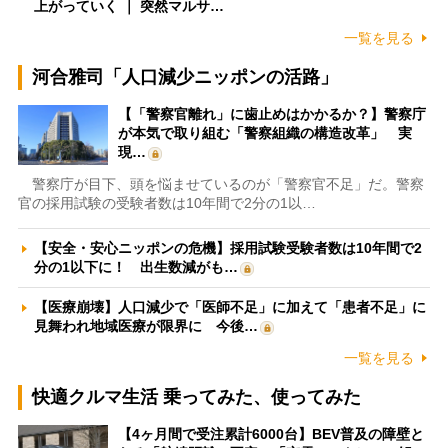
上がっていく ｜ 突然マルサ…
一覧を見る
河合雅司「人口減少ニッポンの活路」
【「警察官離れ」に歯止めはかかるか？】警察庁
が本気で取り組む「警察組織の構造改革」 実
現…
警察庁が目下、頭を悩ませているのが「警察官不足」だ。警察
官の採用試験の受験者数は10年間で2分の1以…
【安全・安心ニッポンの危機】採用試験受験者数は10年間で2
分の1以下に！ 出生数減がも…
【医療崩壊】人口減少で「医師不足」に加えて「患者不足」に
見舞われ地域医療が限界に 今後…
一覧を見る
快適クルマ生活 乗ってみた、使ってみた
【4ヶ月間で受注累計6000台】BEV普及の障壁と