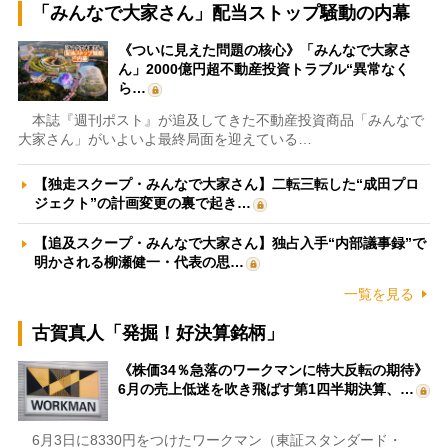
「みんなで大家さん」配当ストップ騒動の内幕
《ついに見えた問題の核心》「みんなで大家さ
ん」2000億円超不動産投資トラブル“異常なく
ら…
本誌『週刊ポスト』が追及してきた不動産投資商品「みんなで
大家さん」がいよいよ最終局面を迎えている…
【独走スクープ・みんなで大家さん】二転三転した“成田プロ
ジェクト”の計画変更の裏で起き…
【追及スクープ・みんなで大家さん】独占入手“内部議事録”で
明かされる柳瀬健一・代表の思…
一覧を見る
古賀真人「発掘！好決算銘柄」
《株価34％急落のワークマンに特大反転の期待》
6月の売上低迷を吹き飛ばす第1四半期決算、…
6月3日に8330円をつけたワークマン（東証スタンダード・