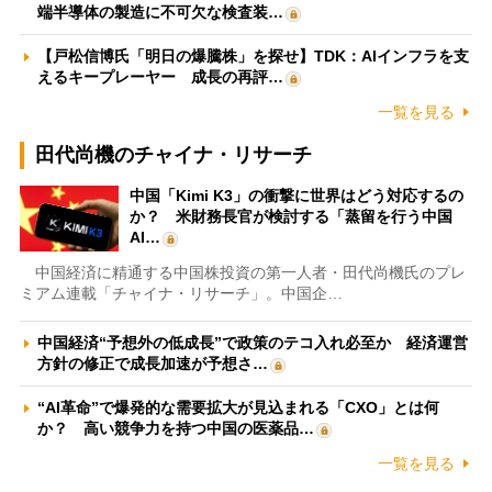
端半導体の製造に不可欠な検査装…
【戸松信博氏「明日の爆騰株」を探せ】TDK：AIインフラを支
えるキープレーヤー 成長の再評…
一覧を見る
田代尚機のチャイナ・リサーチ
中国「Kimi K3」の衝撃に世界はどう対応するの
か？ 米財務長官が検討する「蒸留を行う中国
AI…
中国経済に精通する中国株投資の第一人者・田代尚機氏のプレ
ミアム連載「チャイナ・リサーチ」。中国企…
中国経済“予想外の低成長”で政策のテコ入れ必至か 経済運営
方針の修正で成長加速が予想さ…
“AI革命”で爆発的な需要拡大が見込まれる「CXO」とは何
か？ 高い競争力を持つ中国の医薬品…
一覧を見る