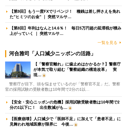
【第9回】もう一度FXでリベンジ！ 種銭は差し押さえを免れ
た”ヒミツのお金” ｜ 突然マルサ…
【第8回】年利はなんと14.6％！ 毎日5万円超の延滞税が積み
上がっていく ｜ 突然マルサ…
一覧を見る
河合雅司「人口減少ニッポンの活路」
【「警察官離れ」に歯止めはかかるか？】警察庁
が本気で取り組む「警察組織の構造改革」 実
現…
警察庁が目下、頭を悩ませているのが「警察官不足」だ。警察
官の採用試験の受験者数は10年間で2分の1以…
【安全・安心ニッポンの危機】採用試験受験者数は10年間で2
分の1以下に！ 出生数減がも…
【医療崩壊】人口減少で「医師不足」に加えて「患者不足」に
見舞われ地域医療が限界に 今後…