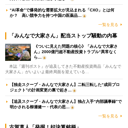
“AI革命”で爆発的な需要拡大が見込まれる「CXO」とは何
か？ 高い競争力を持つ中国の医薬品…
一覧を見る
「みんなで大家さん」配当ストップ騒動の内幕
《ついに見えた問題の核心》「みんなで大家さ
ん」2000億円超不動産投資トラブル“異常なく
ら…
本誌『週刊ポスト』が追及してきた不動産投資商品「みんなで
大家さん」がいよいよ最終局面を迎えている…
【独走スクープ・みんなで大家さん】二転三転した“成田プロ
ジェクト”の計画変更の裏で起き…
【追及スクープ・みんなで大家さん】独占入手“内部議事録”で
明かされる柳瀬健一・代表の思…
一覧を見る
古賀真人「発掘！好決算銘柄」