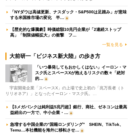
「NYダウは高値更新、ナスダック・S&P500は足踏み」が意味
する米国株市場の変化 半…
【歴史的な爆騰劇】時価総額10兆円企業が「2連続ストップ
高」「制限値幅拡大」の衝撃 フ…
一覧を見る
大前研一「ビジネス新大陸」の歩き方
「いつ暴発してもおかしくはない」イーロン・マ
スク氏とスペースXが抱えるリスクの数々「絶対
的…
宇宙開発企業「スペースX」の上場で史上初の「兆万長者（ト
リリオネア）」となったイーロン・マスク氏。…
【3メガバンクは純利益5兆円超】銀行、商社、ゼネコンは最高
益続出の一方で、中小企業・…
急増する中国企業の“国籍ロンダリング” SHEIN、TikTok、
Temu…本社機能を海外に移転させ…