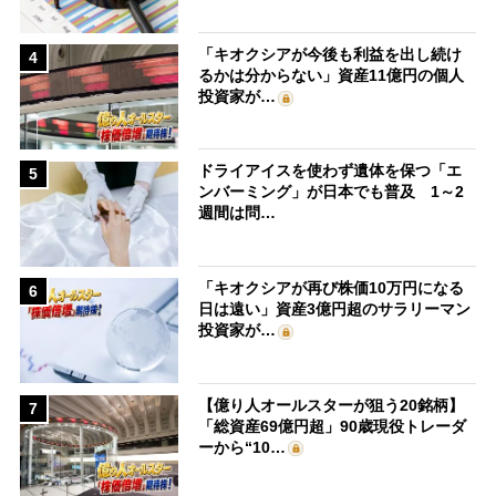
「キオクシアが今後も利益を出し続け
4
るかは分からない」資産11億円の個人
投資家が…
ドライアイスを使わず遺体を保つ「エ
5
ンバーミング」が日本でも普及 1～2
週間は問…
「キオクシアが再び株価10万円になる
6
日は遠い」資産3億円超のサラリーマン
投資家が…
【億り人オールスターが狙う20銘柄】
7
「総資産69億円超」90歳現役トレーダ
ーから“10…