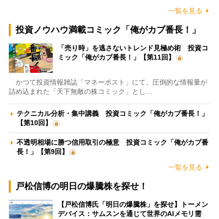
一覧を見る
投資ノウハウ満載コミック「俺がカブ番長！」
「売り時」を逃さないトレンド見極め術 投資コ
ミック「俺がカブ番長！」【第11回】
かつて投資情報雑誌「マネーポスト」にて、圧倒的な情報量が
詰め込まれた「天下無敵の株コミック」とし…
テクニカル分析・集中講義 投資コミック「俺がカブ番長！」
【第10回】
不透明相場に勝つ信用取引の極意 投資コミック「俺がカブ番
長！」【第9回】
一覧を見る
戸松信博の明日の爆騰株を探せ！
【戸松信博氏「明日の爆騰株」を探せ】トーメン
デバイス：サムスンを通じて世界のAIメモリ需