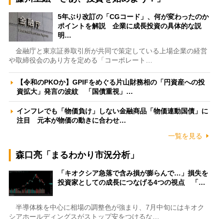
5年ぶり改訂の「CGコード」、何が変わったのか
ポイントを解説 企業に成長投資の具体的な説
明…
金融庁と東京証券取引所が共同で策定している上場企業の経営
や取締役会のあり方を定める「コーポレート…
【令和のPKOか】GPIFをめぐる片山財務相の「円資産への投
資拡大」発言の波紋 「国債重視」…
インフレでも「物価負け」しない金融商品「物価連動国債」に
注目 元本が物価の動きに合わせ…
一覧を見る
森口亮「まるわかり市況分析」
「キオクシア急落で含み損が膨らんで…」損失を
投資家としての成長につなげる4つの視点 「…
半導体株を中心に相場の調整色が強まり、7月中旬にはキオク
シアホールディングスがストップ安をつけるな…