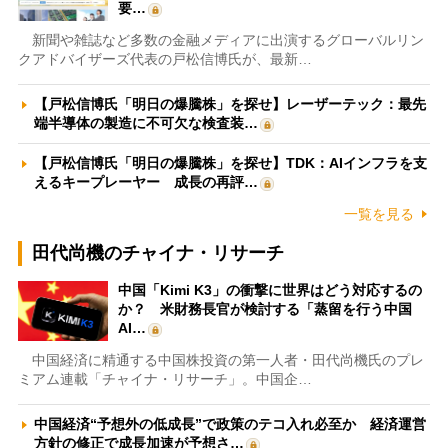
要…
新聞や雑誌など多数の金融メディアに出演するグローバルリン
クアドバイザーズ代表の戸松信博氏が、最新…
【戸松信博氏「明日の爆騰株」を探せ】レーザーテック：最先
端半導体の製造に不可欠な検査装…
【戸松信博氏「明日の爆騰株」を探せ】TDK：AIインフラを支
えるキープレーヤー 成長の再評…
一覧を見る
田代尚機のチャイナ・リサーチ
中国「Kimi K3」の衝撃に世界はどう対応するの
か？ 米財務長官が検討する「蒸留を行う中国
AI…
中国経済に精通する中国株投資の第一人者・田代尚機氏のプレ
ミアム連載「チャイナ・リサーチ」。中国企…
中国経済“予想外の低成長”で政策のテコ入れ必至か 経済運営
方針の修正で成長加速が予想さ…