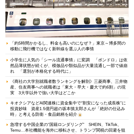
「約5時間かかるし、料金も高いのになぜ？」東京～博多間の
移動に飛行機ではなく新幹線を選ぶ人の事情
小学生に人気の「シール流通事情」に変調 「ボンドロ」は依
然品薄状態が続くが、模倣品や類似品が大量流通し一部で値崩
れ 「選別が本格化する時代に」
《商社の大学別就職者数ランキングを解剖》三菱商事、三井物
産、住友商事への就職者は「東大・早大・慶大で約6割」の現
実 3大学以外で強い大学はどこか
キオクシアなどAI関連株に資金集中で“割安になった成長株”に
投資妙味 資産1.5億円超の坂本慎太郎さんが「絶好の仕込み
時」と考える防衛・食品銘柄を紹介
急増する中国企業の“国籍ロンダリング” SHEIN、TikTok、
Temu…本社機能を海外に移転させ、トランプ関税の回避を狙