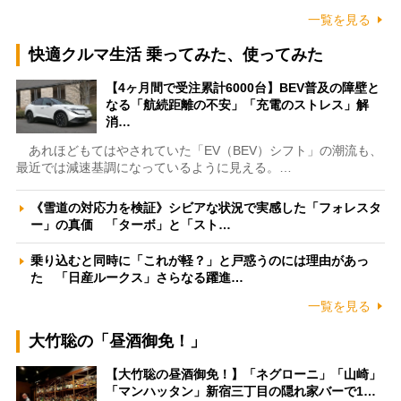
一覧を見る
快適クルマ生活 乗ってみた、使ってみた
【4ヶ月間で受注累計6000台】BEV普及の障壁と
なる「航続距離の不安」「充電のストレス」解
消…
あれほどもてはやされていた「EV（BEV）シフト」の潮流も、
最近では減速基調になっているように見える。…
《雪道の対応力を検証》シビアな状況で実感した「フォレスタ
ー」の真価 「ターボ」と「スト…
乗り込むと同時に「これが軽？」と戸惑うのには理由があっ
た 「日産ルークス」さらなる躍進…
一覧を見る
大竹聡の「昼酒御免！」
【大竹聡の昼酒御免！】「ネグローニ」「山崎」
「マンハッタン」新宿三丁目の隠れ家バーで1…