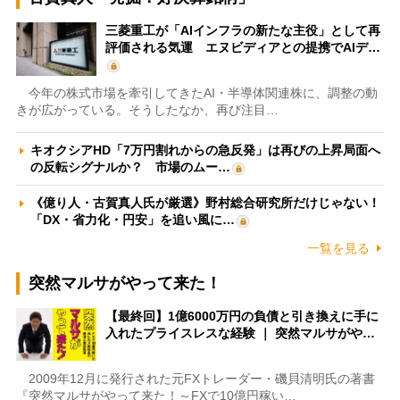
三菱重工が「AIインフラの新たな主役」として再
評価される気運 エヌビディアとの提携でAIデ…
今年の株式市場を牽引してきたAI・半導体関連株に、調整の動
きが広がっている。そうしたなか、再び注目…
キオクシアHD「7万円割れからの急反発」は再びの上昇局面へ
の反転シグナルか？ 市場のムー…
《億り人・古賀真人氏が厳選》野村総合研究所だけじゃない！
「DX・省力化・円安」を追い風に…
一覧を見る
突然マルサがやって来た！
【最終回】1億6000万円の負債と引き換えに手に
入れたプライスレスな経験 ｜ 突然マルサがや…
2009年12月に発行された元FXトレーダー・磯貝清明氏の著書
『突然マルサがやって来た！～FXで10億円稼い…