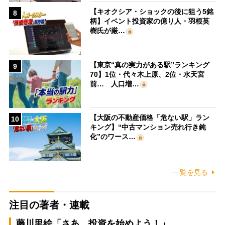
【キオクシア・ショックの後に狙う5銘
8
柄】イベント投資家の億り人・羽根英
樹氏が厳…
【東京“真の実力がある駅”ランキング
9
70】1位・代々木上原、2位・水天宮
前… 人口増…
【大阪の不動産価格「危ない駅」ラン
10
キング】“中古マンション売れ行き鈍
化”のワース…
一覧を見る
注目の著者・連載
藤川里絵「さあ、投資を始めよう！」