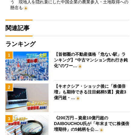
う 現地人を隠れ蓑にした中国企業の農業参入・土地取得への
懸念も
関連記事
ランキング
【首都圏の不動産価格「危ない駅」ラ
1
ンキング】“中古マンション売れ行き鈍
化”のワー…
【キオクシア・ショック後に「株価倍
2
増」も期待できる注目銘柄5選】資産3
億円超・…
《200万円→資産10億円超の
3
DAIBOUCHOU氏が「年末までに株価倍
増期待」の5銘柄を公…