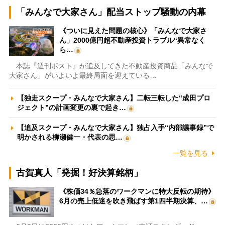
「みんなで大家さん」配当ストップ騒動の内幕
《ついに見えた問題の核心》「みんなで大家さ
ん」2000億円超不動産投資トラブル“異常なく
ら…
本誌『週刊ポスト』が追及してきた不動産投資商品「みんなで
大家さん」がいよいよ最終局面を迎えている…
【独走スクープ・みんなで大家さん】二転三転した“成田プロ
ジェクト”の計画変更の裏で起き…
【追及スクープ・みんなで大家さん】独占入手“内部議事録”で
明かされる柳瀬健一・代表の思…
一覧を見る
古賀真人「発掘！好決算銘柄」
《株価34％急落のワークマンに特大反転の期待》
6月の売上低迷を吹き飛ばす第1四半期決算、…