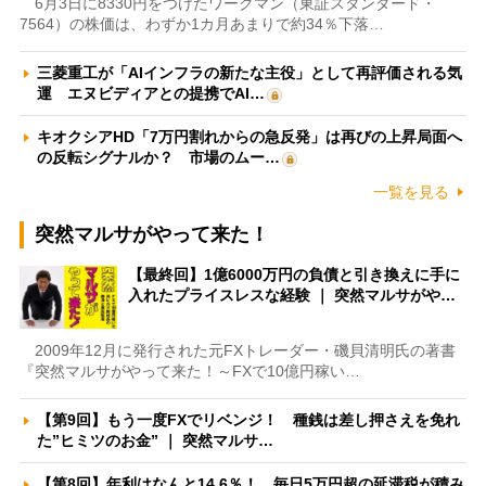
6月3日に8330円をつけたワークマン（東証スタンダード・
7564）の株価は、わずか1カ月あまりで約34％下落…
三菱重工が「AIインフラの新たな主役」として再評価される気
運 エヌビディアとの提携でAI…
キオクシアHD「7万円割れからの急反発」は再びの上昇局面へ
の反転シグナルか？ 市場のムー…
一覧を見る
突然マルサがやって来た！
【最終回】1億6000万円の負債と引き換えに手に
入れたプライスレスな経験 ｜ 突然マルサがや…
2009年12月に発行された元FXトレーダー・磯貝清明氏の著書
『突然マルサがやって来た！～FXで10億円稼い…
【第9回】もう一度FXでリベンジ！ 種銭は差し押さえを免れ
た”ヒミツのお金” ｜ 突然マルサ…
【第8回】年利はなんと14.6％！ 毎日5万円超の延滞税が積み