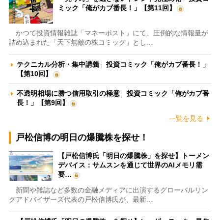
ミック「俺がカブ番長！」【第11回】
かつて投資情報雑誌「マネーポスト」にて、圧倒的な情報量が
詰め込まれた「天下無敵の株コミック」とし…
テクニカル分析・集中講義 投資コミック「俺がカブ番長！」
【第10回】
不透明相場に勝つ信用取引の極意 投資コミック「俺がカブ番
長！」【第9回】
一覧を見る
戸松信博の明日の爆騰株を探せ！
【戸松信博氏「明日の爆騰株」を探せ】トーメン
デバイス：サムスンを通じて世界のAIメモリ需
要…
新聞や雑誌など多数の金融メディアに出演するグローバルリン
クアドバイザーズ代表の戸松信博氏が、最新…