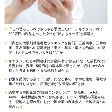
「この恐ろしい株はさっさと手放したい…」キオクシア株で
500万円の利益を出した女性が“夢よもう一度”と再購入
《商社の大学別就職者数ランキングを解剖》三菱商事、三井物
産、住友商事への就職者は「東大・早大・慶大で約6割」の現
実 3大学以外で強い大学はどこか
キオクシアなどAI関連株に資金集中で“割安になった成長株”に
投資妙味 資産1.5億円超の坂本慎太郎さんが「絶好の仕込み
時」と考える防衛・食品銘柄を紹介
お酒を提供する店で「出禁」になる客のトホホな生態 嘔吐や
粗相だけじゃない、店側が嫌がる“最悪の客”とは
急増する中国企業の“国籍ロンダリング” SHEIN、TikTok、
Temu…本社機能を海外に移転させ、トランプ関税の回避を狙
う 現地人を隠れ蓑にした中国企業の農業参入・土地取得への
懸念も