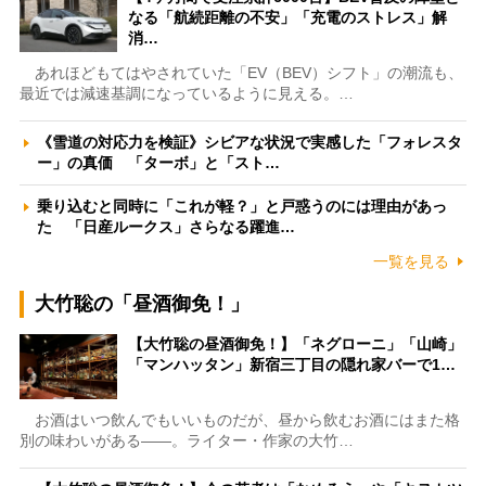
なる「航続距離の不安」「充電のストレス」解
消…
あれほどもてはやされていた「EV（BEV）シフト」の潮流も、
最近では減速基調になっているように見える。…
《雪道の対応力を検証》シビアな状況で実感した「フォレスタ
ー」の真価 「ターボ」と「スト…
乗り込むと同時に「これが軽？」と戸惑うのには理由があっ
た 「日産ルークス」さらなる躍進…
一覧を見る
大竹聡の「昼酒御免！」
【大竹聡の昼酒御免！】「ネグローニ」「山崎」
「マンハッタン」新宿三丁目の隠れ家バーで1…
お酒はいつ飲んでもいいものだが、昼から飲むお酒にはまた格
別の味わいがある――。ライター・作家の大竹…