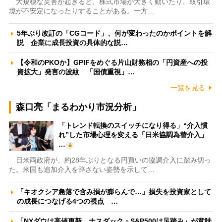
大規模な災害が起きると、株式市場が大きく動いたり、取引環
境が不安定になったりすることがある。一方…
5年ぶり改訂の「CGコード」、何が変わったのかポイントを解
説 企業に成長投資の具体的な説…
【令和のPKOか】GPIFをめぐる片山財務相の「円資産への投
資拡大」発言の波紋 「国債重視」…
一覧を見る
森口亮「まるわかり市況分析」
「トレンド転換のスイッチになり得る」“介入慣
れ”した市場心理を変える「日米協調為替介入」
…
日米両政府が、約28年ぶりとなる円買いの協調介入に踏み切っ
た。米国も追加介入を辞さない姿勢を示して…
「キオクシア急落で含み損が膨らんで…」損失を投資家として
の成長につなげる4つの視点 …
「NYダウは高値更新、ナスダック・S&P500は足踏み」が意味