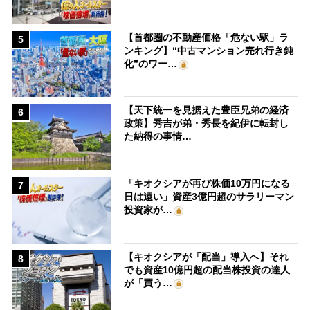
【首都圏の不動産価格「危ない駅」ラ
5
ンキング】“中古マンション売れ行き鈍
化”のワー…
【天下統一を見据えた豊臣兄弟の経済
6
政策】秀吉が弟・秀長を紀伊に転封し
た納得の事情…
「キオクシアが再び株価10万円になる
7
日は遠い」資産3億円超のサラリーマン
投資家が…
【キオクシアが「配当」導入へ】それ
8
でも資産10億円超の配当株投資の達人
が「買う…