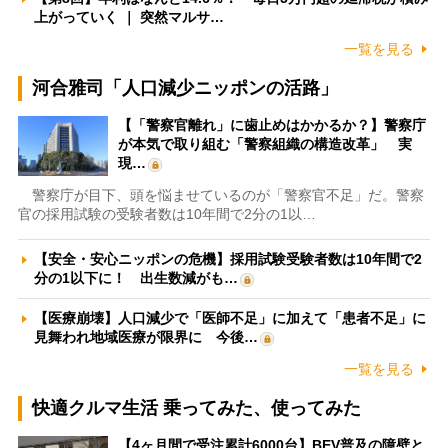
上がっていく ｜ 突然マルサ…
一覧を見る
河合雅司「人口減少ニッポンの活路」
【「警察官離れ」に歯止めはかかるか？】警察庁
が本気で取り組む「警察組織の構造改革」 実
現…
警察庁が目下、頭を悩ませているのが「警察官不足」だ。警察
官の採用試験の受験者数は10年間で2分の1以…
【安全・安心ニッポンの危機】採用試験受験者数は10年間で2
分の1以下に！ 出生数減がも…
【医療崩壊】人口減少で「医師不足」に加えて「患者不足」に
見舞われ地域医療が限界に 今後…
一覧を見る
快適クルマ生活 乗ってみた、使ってみた
【4ヶ月間で受注累計6000台】BEV普及の障壁と