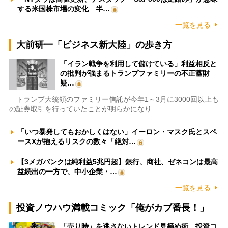
する米国株市場の変化 半…
一覧を見る
大前研一「ビジネス新大陸」の歩き方
「イラン戦争を利用して儲けている」利益相反と
の批判が強まるトランプファミリーの不正蓄財
疑…
トランプ大統領のファミリー信託が今年1～3月に3000回以上も
の証券取引を行っていたことが明らかになり…
「いつ暴発してもおかしくはない」イーロン・マスク氏とスペ
ースXが抱えるリスクの数々「絶対…
【3メガバンクは純利益5兆円超】銀行、商社、ゼネコンは最高
益続出の一方で、中小企業・…
一覧を見る
投資ノウハウ満載コミック「俺がカブ番長！」
「売り時」を逃さないトレンド見極め術 投資コ