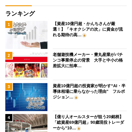
ランキング
【資産10億円超・かんちさんが厳
1
選！】「キオクシアの次」に資金が流
れる期待の高…
老舗遊技機メーカー・豊丸産業がパチ
2
ンコ事業停止の背景 大手と中小の格
差拡大に拍車…
資産10億円超の投資家が明かす“AI・半
3
導体相場に乗らなかった理由” フルポ
ジション…
【億り人オールスターが狙う20銘柄】
4
「総資産69億円超」90歳現役トレーダ
ーから“10…