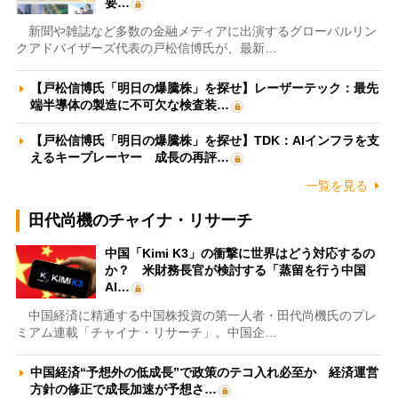
要…
新聞や雑誌など多数の金融メディアに出演するグローバルリン
クアドバイザーズ代表の戸松信博氏が、最新…
【戸松信博氏「明日の爆騰株」を探せ】レーザーテック：最先
端半導体の製造に不可欠な検査装…
【戸松信博氏「明日の爆騰株」を探せ】TDK：AIインフラを支
えるキープレーヤー 成長の再評…
一覧を見る
田代尚機のチャイナ・リサーチ
中国「Kimi K3」の衝撃に世界はどう対応するの
か？ 米財務長官が検討する「蒸留を行う中国
AI…
中国経済に精通する中国株投資の第一人者・田代尚機氏のプレ
ミアム連載「チャイナ・リサーチ」。中国企…
中国経済“予想外の低成長”で政策のテコ入れ必至か 経済運営
方針の修正で成長加速が予想さ…