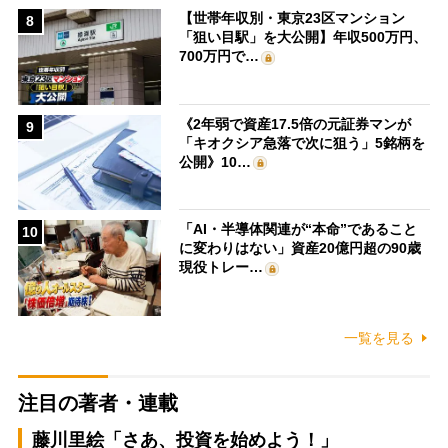
【世帯年収別・東京23区マンション
8
「狙い目駅」を大公開】年収500万円、
700万円で…
《2年弱で資産17.5倍の元証券マンが
9
「キオクシア急落で次に狙う」5銘柄を
公開》10…
「AI・半導体関連が“本命”であること
10
に変わりはない」資産20億円超の90歳
現役トレー…
一覧を見る
注目の著者・連載
藤川里絵「さあ、投資を始めよう！」