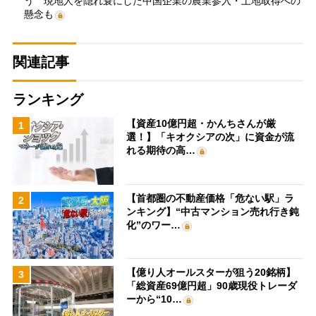
う 現地人を隠れ蓑にした中国企業の農業参入・土地取得への
懸念も
関連記事
ランキング
【資産10億円超・かんちさんが厳
1
選！】「キオクシアの次」に資金が流
れる期待の高…
【首都圏の不動産価格「危ない駅」ラ
2
ンキング】“中古マンション売れ行き鈍
化”のワー…
【億り人オールスターが狙う20銘柄】
3
「総資産69億円超」90歳現役トレーダ
ーから“10…