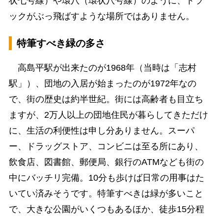
状七号線）や環八（環状八号線）のように、トラ
ックがぶっ飛ばすような場所ではありません。
特筆すべき緑の多さ
高島平駅が出来たのが1968年（当時は「志村
駅」）、団地の入居が始まったのが1972年なの
で、街の歴史は約半世紀。街には高齢者も目立ち
ますが、2万人以上の団地住民が暮らしてきただけ
に、生活の利便性は申し分ありません。スーパ
ー、ドラッグストア、コンビニは至る所にあり、
飲食店、図書館、郵便局、銀行のATMなども街の
中にバッチリ完備。10分も歩けば日常の用事はた
いてい済みそうです。特筆すべきは緑が多いこと
で、大きな公園がいくつもあるほか、徒歩15分程