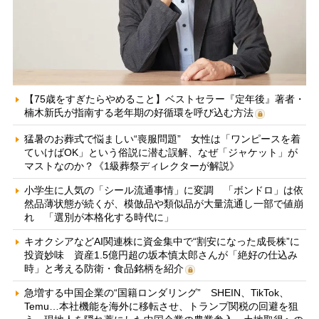
【75歳をすぎたらやめること】ベストセラー『定年後』著者・
楠木新氏が指南する老年期の好循環を呼び込む方法
猛暑のお葬式で悩ましい“喪服問題” 女性は「ワンピースを着
ていけばOK」という俗説に潜む誤解、なぜ「ジャケット」が
マストなのか？《1級葬祭ディレクターが解説》
小学生に人気の「シール流通事情」に変調 「ボンドロ」は依
然品薄状態が続くが、模倣品や類似品が大量流通し一部で値崩
れ 「選別が本格化する時代に」
キオクシアなどAI関連株に資金集中で“割安になった成長株”に
投資妙味 資産1.5億円超の坂本慎太郎さんが「絶好の仕込み
時」と考える防衛・食品銘柄を紹介
急増する中国企業の“国籍ロンダリング” SHEIN、TikTok、
Temu…本社機能を海外に移転させ、トランプ関税の回避を狙