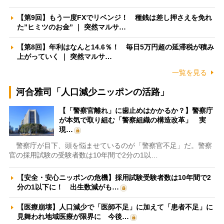
【第9回】もう一度FXでリベンジ！ 種銭は差し押さえを免れ
た”ヒミツのお金” ｜ 突然マルサ…
【第8回】年利はなんと14.6％！ 毎日5万円超の延滞税が積み
上がっていく ｜ 突然マルサ…
一覧を見る
河合雅司「人口減少ニッポンの活路」
【「警察官離れ」に歯止めはかかるか？】警察庁
が本気で取り組む「警察組織の構造改革」 実
現…
警察庁が目下、頭を悩ませているのが「警察官不足」だ。警察
官の採用試験の受験者数は10年間で2分の1以…
【安全・安心ニッポンの危機】採用試験受験者数は10年間で2
分の1以下に！ 出生数減がも…
【医療崩壊】人口減少で「医師不足」に加えて「患者不足」に
見舞われ地域医療が限界に 今後…