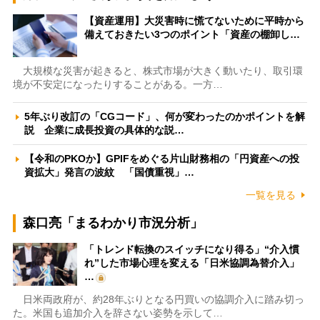
【資産運用】大災害時に慌てないために平時から
備えておきたい3つのポイント「資産の棚卸し…
大規模な災害が起きると、株式市場が大きく動いたり、取引環
境が不安定になったりすることがある。一方…
5年ぶり改訂の「CGコード」、何が変わったのかポイントを解
説 企業に成長投資の具体的な説…
【令和のPKOか】GPIFをめぐる片山財務相の「円資産への投
資拡大」発言の波紋 「国債重視」…
一覧を見る
森口亮「まるわかり市況分析」
「トレンド転換のスイッチになり得る」“介入慣
れ”した市場心理を変える「日米協調為替介入」
…
日米両政府が、約28年ぶりとなる円買いの協調介入に踏み切っ
た。米国も追加介入を辞さない姿勢を示して…