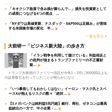
「キオクシア急落で含み損が膨らんで…」損失を投資家として
の成長につなげる4つの視点 …
「NYダウは高値更新、ナスダック・S&P500は足踏み」が意味
する米国株市場の変化 半…
一覧を見る
大前研一「ビジネス新大陸」の歩き方
「イラン戦争を利用して儲けている」利益相反と
の批判が強まるトランプファミリーの不正蓄財
疑…
トランプ大統領のファミリー信託が今年1～3月に3000回以上も
の証券取引を行っていたことが明らかになり…
「いつ暴発してもおかしくはない」イーロン・マスク氏とスペ
ースXが抱えるリスクの数々「絶対…
【3メガバンクは純利益5兆円超】銀行、商社、ゼネコンは最高
益続出の一方で、中小企業・…