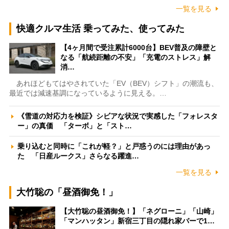
一覧を見る
快適クルマ生活 乗ってみた、使ってみた
【4ヶ月間で受注累計6000台】BEV普及の障壁と
なる「航続距離の不安」「充電のストレス」解
消…
あれほどもてはやされていた「EV（BEV）シフト」の潮流も、
最近では減速基調になっているように見える。…
《雪道の対応力を検証》シビアな状況で実感した「フォレスタ
ー」の真価 「ターボ」と「スト…
乗り込むと同時に「これが軽？」と戸惑うのには理由があっ
た 「日産ルークス」さらなる躍進…
一覧を見る
大竹聡の「昼酒御免！」
【大竹聡の昼酒御免！】「ネグローニ」「山崎」
「マンハッタン」新宿三丁目の隠れ家バーで1…