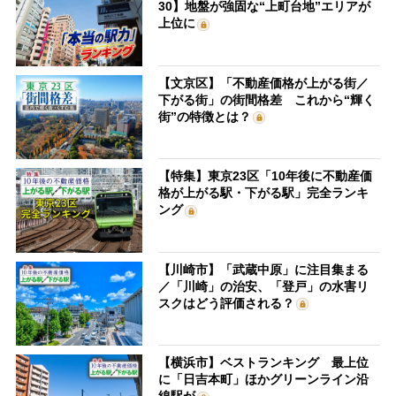
30】地盤が強固な“上町台地”エリアが
上位に
【文京区】「不動産価格が上がる街／
下がる街」の街間格差 これから“輝く
街”の特徴とは？
【特集】東京23区「10年後に不動産価
格が上がる駅・下がる駅」完全ランキ
ング
【川崎市】「武蔵中原」に注目集まる
／「川崎」の治安、「登戸」の水害リ
スクはどう評価される？
【横浜市】ベストランキング 最上位
に「日吉本町」ほかグリーンライン沿