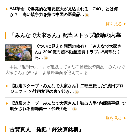
“AI革命”で爆発的な需要拡大が見込まれる「CXO」とは何
か？ 高い競争力を持つ中国の医薬品…
一覧を見る
「みんなで大家さん」配当ストップ騒動の内幕
《ついに見えた問題の核心》「みんなで大家さ
ん」2000億円超不動産投資トラブル“異常なく
ら…
本誌『週刊ポスト』が追及してきた不動産投資商品「みんなで
大家さん」がいよいよ最終局面を迎えている…
【独走スクープ・みんなで大家さん】二転三転した“成田プロ
ジェクト”の計画変更の裏で起き…
【追及スクープ・みんなで大家さん】独占入手“内部議事録”で
明かされる柳瀬健一・代表の思…
一覧を見る
古賀真人「発掘！好決算銘柄」