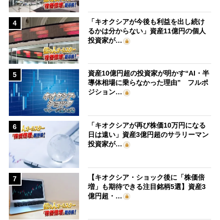
「キオクシアが今後も利益を出し続け
4
るかは分からない」資産11億円の個人
投資家が…
資産10億円超の投資家が明かす“AI・半
5
導体相場に乗らなかった理由” フルポ
ジション…
「キオクシアが再び株価10万円になる
6
日は遠い」資産3億円超のサラリーマン
投資家が…
【キオクシア・ショック後に「株価倍
7
増」も期待できる注目銘柄5選】資産3
億円超・…