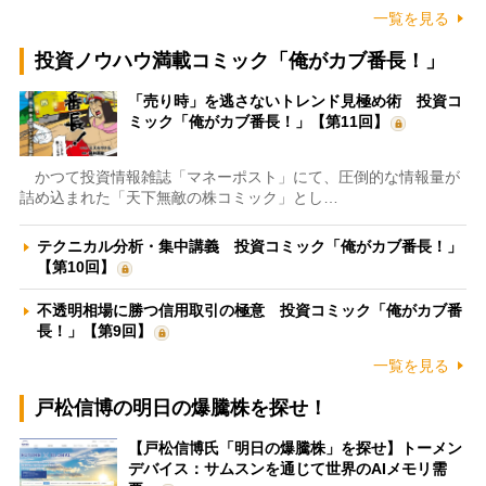
一覧を見る
投資ノウハウ満載コミック「俺がカブ番長！」
「売り時」を逃さないトレンド見極め術 投資コ
ミック「俺がカブ番長！」【第11回】
かつて投資情報雑誌「マネーポスト」にて、圧倒的な情報量が
詰め込まれた「天下無敵の株コミック」とし…
テクニカル分析・集中講義 投資コミック「俺がカブ番長！」
【第10回】
不透明相場に勝つ信用取引の極意 投資コミック「俺がカブ番
長！」【第9回】
一覧を見る
戸松信博の明日の爆騰株を探せ！
【戸松信博氏「明日の爆騰株」を探せ】トーメン
デバイス：サムスンを通じて世界のAIメモリ需