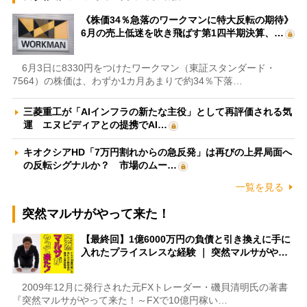
《株価34％急落のワークマンに特大反転の期待》
6月の売上低迷を吹き飛ばす第1四半期決算、…
6月3日に8330円をつけたワークマン（東証スタンダード・
7564）の株価は、わずか1カ月あまりで約34％下落…
三菱重工が「AIインフラの新たな主役」として再評価される気
運 エヌビディアとの提携でAI…
キオクシアHD「7万円割れからの急反発」は再びの上昇局面へ
の反転シグナルか？ 市場のムー…
一覧を見る
突然マルサがやって来た！
【最終回】1億6000万円の負債と引き換えに手に
入れたプライスレスな経験 ｜ 突然マルサがや…
2009年12月に発行された元FXトレーダー・磯貝清明氏の著書
『突然マルサがやって来た！～FXで10億円稼い…