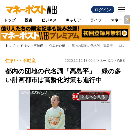
ログイン
トップ
投資
ビジネス
キャリア
ライフ
マネー
トップ
住まい・不動産
住みたい街
都内の団地の代名詞「高島平」 緑の多
住まい・不動産
2020.12.12 13:00
マネーポストWEB
都内の団地の代名詞「高島平」 緑の多
い計画都市は高齢化対策も進行中
もっと見る
arrow_forward_ios