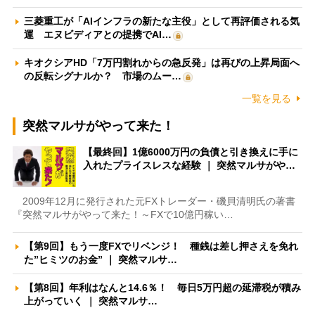
三菱重工が「AIインフラの新たな主役」として再評価される気
運 エヌビディアとの提携でAI…
キオクシアHD「7万円割れからの急反発」は再びの上昇局面へ
の反転シグナルか？ 市場のムー…
一覧を見る
突然マルサがやって来た！
【最終回】1億6000万円の負債と引き換えに手に
入れたプライスレスな経験 ｜ 突然マルサがや…
2009年12月に発行された元FXトレーダー・磯貝清明氏の著書
『突然マルサがやって来た！～FXで10億円稼い…
【第9回】もう一度FXでリベンジ！ 種銭は差し押さえを免れ
た”ヒミツのお金” ｜ 突然マルサ…
【第8回】年利はなんと14.6％！ 毎日5万円超の延滞税が積み
上がっていく ｜ 突然マルサ…