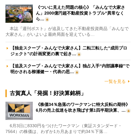
《ついに見えた問題の核心》「みんなで大家さ
ん」2000億円超不動産投資トラブル“異常なく
ら…
本誌『週刊ポスト』が追及してきた不動産投資商品「みんなで
大家さん」がいよいよ最終局面を迎えている…
【独走スクープ・みんなで大家さん】二転三転した“成田プロ
ジェクト”の計画変更の裏で起き…
【追及スクープ・みんなで大家さん】独占入手“内部議事録”で
明かされる柳瀬健一・代表の思…
一覧を見る
古賀真人「発掘！好決算銘柄」
《株価34％急落のワークマンに特大反転の期待》
6月の売上低迷を吹き飛ばす第1四半期決算、…
6月3日に8330円をつけたワークマン（東証スタンダード・
7564）の株価は、わずか1カ月あまりで約34％下落…