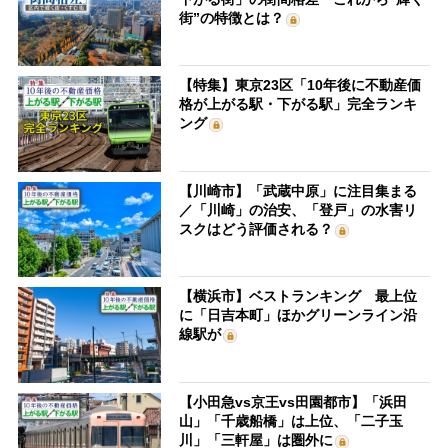
街”の特徴とは？
【特集】東京23区「10年後に不動産価
格が上がる駅・下がる駅」完全ランキ
ング
【川崎市】「武蔵中原」に注目集まる
／「川崎」の治安、「登戸」の水害リ
スクはどう評価される？
【横浜市】ベストランキング 最上位
に「日吉本町」ほかグリーンライン沿
線駅が
【小田急vs京王vs田園都市】「浜田
山」「千歳船橋」は上位、「二子玉
川」「三軒屋」は圏外に