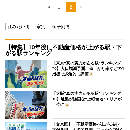
1
2
住みたい街
家賃
金子則男
【特集】10年後に不動産価格が上がる駅・下
がる駅ランキング
【東京“真の実力がある駅”ランキング
70】人口増減予測、値上がり率などの4
指標で多角的に評価
【大阪“真の実力がある駅”ランキング
30】地盤が強固な“上町台地”エリアが
上位に
【文京区】「不動産価格が上がる街／
下がる街」の街間格差 これから“輝く