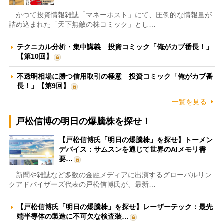
かつて投資情報雑誌「マネーポスト」にて、圧倒的な情報量が
詰め込まれた「天下無敵の株コミック」とし…
テクニカル分析・集中講義 投資コミック「俺がカブ番長！」
【第10回】
不透明相場に勝つ信用取引の極意 投資コミック「俺がカブ番
長！」【第9回】
一覧を見る
戸松信博の明日の爆騰株を探せ！
【戸松信博氏「明日の爆騰株」を探せ】トーメン
デバイス：サムスンを通じて世界のAIメモリ需
要…
新聞や雑誌など多数の金融メディアに出演するグローバルリン
クアドバイザーズ代表の戸松信博氏が、最新…
【戸松信博氏「明日の爆騰株」を探せ】レーザーテック：最先
端半導体の製造に不可欠な検査装…