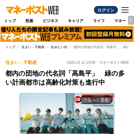
ログイン
トップ
投資
ビジネス
キャリア
ライフ
マネー
トップ
住まい・不動産
住みたい街
都内の団地の代名詞「高島平」 緑の多
住まい・不動産
2020.12.12 13:00
マネーポストWEB
都内の団地の代名詞「高島平」 緑の多
い計画都市は高齢化対策も進行中
もっと見る
arrow_forward_ios