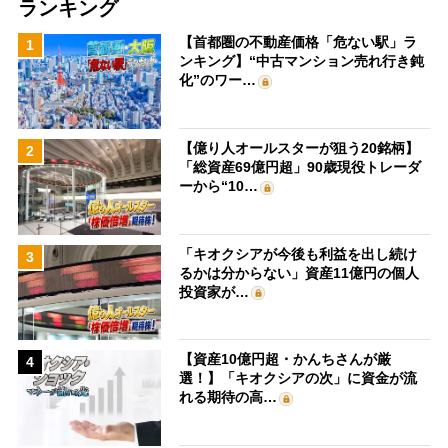
ランキング
【首都圏の不動産価格「危ない駅」ラ
1
ンキング】“中古マンション売れ行き鈍
化”のワー…
【億り人オールスターが狙う20銘柄】
2
「総資産69億円超」90歳現役トレーダ
ーから“10…
「キオクシアが今後も利益を出し続け
3
るかは分からない」資産11億円の個人
投資家が…
【資産10億円超・かんちさんが厳
4
選！】「キオクシアの次」に資金が流
れる期待の高…