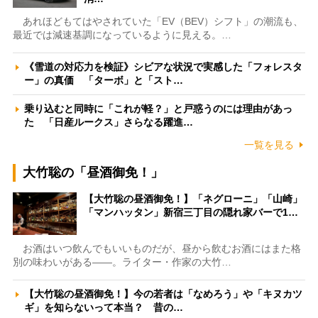
あれほどもてはやされていた「EV（BEV）シフト」の潮流も、
最近では減速基調になっているように見える。…
《雪道の対応力を検証》シビアな状況で実感した「フォレスタ
ー」の真価 「ターボ」と「スト…
乗り込むと同時に「これが軽？」と戸惑うのには理由があっ
た 「日産ルークス」さらなる躍進…
一覧を見る
大竹聡の「昼酒御免！」
【大竹聡の昼酒御免！】「ネグローニ」「山崎」
「マンハッタン」新宿三丁目の隠れ家バーで1…
お酒はいつ飲んでもいいものだが、昼から飲むお酒にはまた格
別の味わいがある――。ライター・作家の大竹…
【大竹聡の昼酒御免！】今の若者は「なめろう」や「キヌカツ
ギ」を知らないって本当？ 昔の…