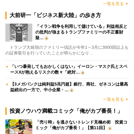
一覧を見る
大前研一「ビジネス新大陸」の歩き方
「イラン戦争を利用して儲けている」利益相反と
の批判が強まるトランプファミリーの不正蓄財
疑…
トランプ大統領のファミリー信託が今年1～3月に3000回以上も
の証券取引を行っていたことが明らかになり…
「いつ暴発してもおかしくはない」イーロン・マスク氏とスペ
ースXが抱えるリスクの数々「絶対…
【3メガバンクは純利益5兆円超】銀行、商社、ゼネコンは最高
益続出の一方で、中小企業・…
一覧を見る
投資ノウハウ満載コミック「俺がカブ番長！」
「売り時」を逃さないトレンド見極め術 投資コ
ミック「俺がカブ番長！」【第11回】