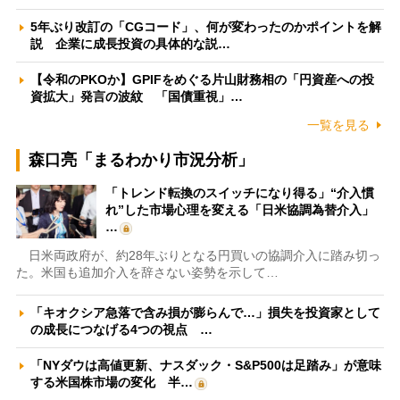
5年ぶり改訂の「CGコード」、何が変わったのかポイントを解
説 企業に成長投資の具体的な説…
【令和のPKOか】GPIFをめぐる片山財務相の「円資産への投
資拡大」発言の波紋 「国債重視」…
一覧を見る
森口亮「まるわかり市況分析」
「トレンド転換のスイッチになり得る」“介入慣
れ”した市場心理を変える「日米協調為替介入」
…
日米両政府が、約28年ぶりとなる円買いの協調介入に踏み切っ
た。米国も追加介入を辞さない姿勢を示して…
「キオクシア急落で含み損が膨らんで…」損失を投資家として
の成長につなげる4つの視点 …
「NYダウは高値更新、ナスダック・S&P500は足踏み」が意味
する米国株市場の変化 半…