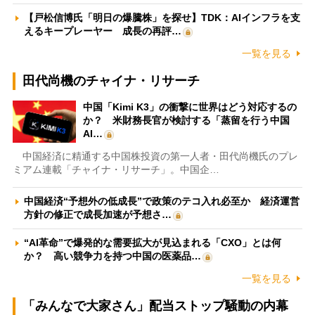
【戸松信博氏「明日の爆騰株」を探せ】TDK：AIインフラを支
えるキープレーヤー 成長の再評…
一覧を見る
田代尚機のチャイナ・リサーチ
中国「Kimi K3」の衝撃に世界はどう対応するの
か？ 米財務長官が検討する「蒸留を行う中国
AI…
中国経済に精通する中国株投資の第一人者・田代尚機氏のプレ
ミアム連載「チャイナ・リサーチ」。中国企…
中国経済“予想外の低成長”で政策のテコ入れ必至か 経済運営
方針の修正で成長加速が予想さ…
“AI革命”で爆発的な需要拡大が見込まれる「CXO」とは何
か？ 高い競争力を持つ中国の医薬品…
一覧を見る
「みんなで大家さん」配当ストップ騒動の内幕