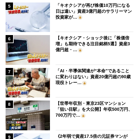
「キオクシアが再び株価10万円になる
5
日は遠い」資産3億円超のサラリーマン
投資家が…
【キオクシア・ショック後に「株価倍
6
増」も期待できる注目銘柄5選】資産3
億円超・…
「AI・半導体関連が“本命”であること
7
に変わりはない」資産20億円超の90歳
現役トレー…
【世帯年収別・東京23区マンション
8
「狙い目駅」を大公開】年収500万円、
700万円で…
《2年弱で資産17.5倍の元証券マンが
9