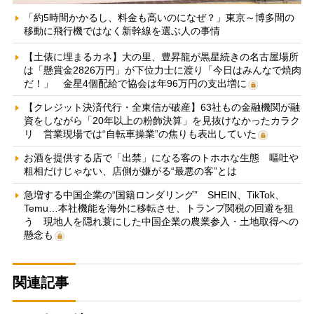
「約5時間かかるし、料金も高いのになぜ？」東京～博多間の
移動に飛行機ではなく新幹線を選ぶ人の事情
【土俵に埋まるカネ】大の里、豊昇龍が黒星続きの名古屋場所
は「懸賞金2826万円」が下位力士に渡り「今日はみんなで焼肉
だ！」 金星4個配給で協会は年96万円の支出増に
【クレジット決済代行・全東信が破産】63社もの金融機関が融
資をしながら「20年以上の粉飾決算」を見抜けなかったカラク
リ 営業現場では“自転車操業”の焦りも表出していた
お酒を提供する店で「出禁」になる客のトホホな生態 嘔吐や
粗相だけじゃない、店側が嫌がる“最悪の客”とは
急増する中国企業の“国籍ロンダリング” SHEIN、TikTok、
Temu…本社機能を海外に移転させ、トランプ関税の回避を狙
う 現地人を隠れ蓑にした中国企業の農業参入・土地取得への
懸念も
関連記事