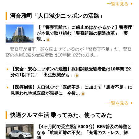
一覧を見る
河合雅司「人口減少ニッポンの活路」
【「警察官離れ」に歯止めはかかるか？】警察庁
が本気で取り組む「警察組織の構造改革」 実
現…
警察庁が目下、頭を悩ませているのが「警察官不足」だ。警察
官の採用試験の受験者数は10年間で2分の1以…
【安全・安心ニッポンの危機】採用試験受験者数は10年間で2
分の1以下に！ 出生数減がも…
【医療崩壊】人口減少で「医師不足」に加えて「患者不足」に
見舞われ地域医療が限界に 今後…
一覧を見る
快適クルマ生活 乗ってみた、使ってみた
【4ヶ月間で受注累計6000台】BEV普及の障壁と
なる「航続距離の不安」「充電のストレス」解
消…