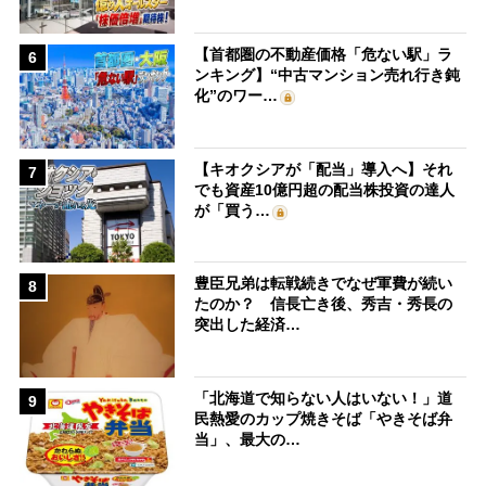
【首都圏の不動産価格「危ない駅」ラ
6
ンキング】“中古マンション売れ行き鈍
化”のワー…
【キオクシアが「配当」導入へ】それ
7
でも資産10億円超の配当株投資の達人
が「買う…
豊臣兄弟は転戦続きでなぜ軍費が続い
8
たのか？ 信長亡き後、秀吉・秀長の
突出した経済…
「北海道で知らない人はいない！」道
9
民熱愛のカップ焼きそば「やきそば弁
当」、最大の…