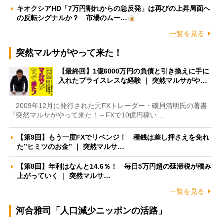
キオクシアHD「7万円割れからの急反発」は再びの上昇局面へ
の反転シグナルか？ 市場のムー…
一覧を見る
突然マルサがやって来た！
【最終回】1億6000万円の負債と引き換えに手に
入れたプライスレスな経験 ｜ 突然マルサがや…
2009年12月に発行された元FXトレーダー・磯貝清明氏の著書
『突然マルサがやって来た！～FXで10億円稼い…
【第9回】もう一度FXでリベンジ！ 種銭は差し押さえを免れ
た”ヒミツのお金” ｜ 突然マルサ…
【第8回】年利はなんと14.6％！ 毎日5万円超の延滞税が積み
上がっていく ｜ 突然マルサ…
一覧を見る
河合雅司「人口減少ニッポンの活路」