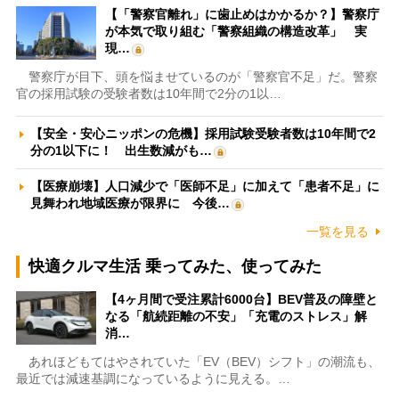
【「警察官離れ」に歯止めはかかるか？】警察庁
が本気で取り組む「警察組織の構造改革」 実
現…
警察庁が目下、頭を悩ませているのが「警察官不足」だ。警察
官の採用試験の受験者数は10年間で2分の1以…
【安全・安心ニッポンの危機】採用試験受験者数は10年間で2
分の1以下に！ 出生数減がも…
【医療崩壊】人口減少で「医師不足」に加えて「患者不足」に
見舞われ地域医療が限界に 今後…
一覧を見る
快適クルマ生活 乗ってみた、使ってみた
【4ヶ月間で受注累計6000台】BEV普及の障壁と
なる「航続距離の不安」「充電のストレス」解
消…
あれほどもてはやされていた「EV（BEV）シフト」の潮流も、
最近では減速基調になっているように見える。…