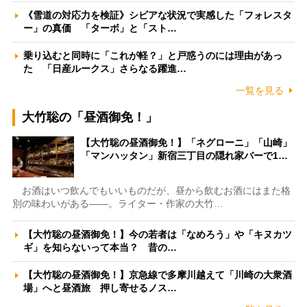
《雪道の対応力を検証》シビアな状況で実感した「フォレスタ
ー」の真価 「ターボ」と「スト…
乗り込むと同時に「これが軽？」と戸惑うのには理由があっ
た 「日産ルークス」さらなる躍進…
一覧を見る
大竹聡の「昼酒御免！」
【大竹聡の昼酒御免！】「ネグローニ」「山崎」
「マンハッタン」新宿三丁目の隠れ家バーで1…
お酒はいつ飲んでもいいものだが、昼から飲むお酒にはまた格
別の味わいがある――。ライター・作家の大竹…
【大竹聡の昼酒御免！】今の若者は「なめろう」や「キヌカツ
ギ」を知らないって本当？ 昔の…
【大竹聡の昼酒御免！】京急線で多摩川越えて「川崎の大衆酒
場」へと昼酒旅 押し寄せるノス…