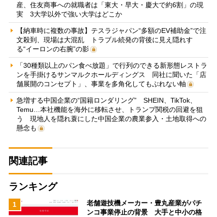
産、住友商事への就職者は「東大・早大・慶大で約6割」の現
実 3大学以外で強い大学はどこか
【納車時に複数の事故】テスラジャパン“多額のEV補助金”で注
文殺到、現場は大混乱 トラブル続発の背後に見え隠れす
る“イーロンの右腕”の影
「30種類以上のパン食べ放題」で行列のできる新形態レストラ
ンを手掛けるサンマルクホールディングス 同社に聞いた「店
舗展開のコンセプト」、事業を多角化してもぶれない軸
急増する中国企業の“国籍ロンダリング” SHEIN、TikTok、
Temu…本社機能を海外に移転させ、トランプ関税の回避を狙
う 現地人を隠れ蓑にした中国企業の農業参入・土地取得への
懸念も
関連記事
ランキング
老舗遊技機メーカー・豊丸産業がパチ
1
ンコ事業停止の背景 大手と中小の格