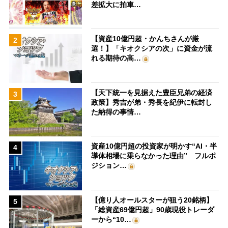
差拡大に拍車…
【資産10億円超・かんちさんが厳
2
選！】「キオクシアの次」に資金が流
れる期待の高…
【天下統一を見据えた豊臣兄弟の経済
3
政策】秀吉が弟・秀長を紀伊に転封し
た納得の事情…
資産10億円超の投資家が明かす“AI・半
4
導体相場に乗らなかった理由” フルポ
ジション…
【億り人オールスターが狙う20銘柄】
5
「総資産69億円超」90歳現役トレーダ
ーから“10…