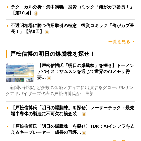
テクニカル分析・集中講義 投資コミック「俺がカブ番長！」
【第10回】
不透明相場に勝つ信用取引の極意 投資コミック「俺がカブ番
長！」【第9回】
一覧を見る
戸松信博の明日の爆騰株を探せ！
【戸松信博氏「明日の爆騰株」を探せ】トーメン
デバイス：サムスンを通じて世界のAIメモリ需
要…
新聞や雑誌など多数の金融メディアに出演するグローバルリン
クアドバイザーズ代表の戸松信博氏が、最新…
【戸松信博氏「明日の爆騰株」を探せ】レーザーテック：最先
端半導体の製造に不可欠な検査装…
【戸松信博氏「明日の爆騰株」を探せ】TDK：AIインフラを支
えるキープレーヤー 成長の再評…