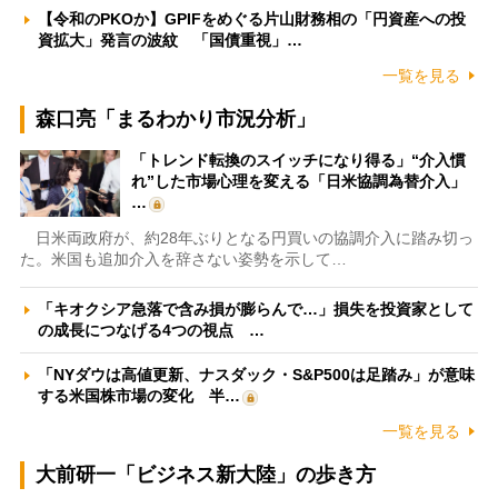
【令和のPKOか】GPIFをめぐる片山財務相の「円資産への投
資拡大」発言の波紋 「国債重視」…
一覧を見る
森口亮「まるわかり市況分析」
「トレンド転換のスイッチになり得る」“介入慣
れ”した市場心理を変える「日米協調為替介入」
…
日米両政府が、約28年ぶりとなる円買いの協調介入に踏み切っ
た。米国も追加介入を辞さない姿勢を示して…
「キオクシア急落で含み損が膨らんで…」損失を投資家として
の成長につなげる4つの視点 …
「NYダウは高値更新、ナスダック・S&P500は足踏み」が意味
する米国株市場の変化 半…
一覧を見る
大前研一「ビジネス新大陸」の歩き方