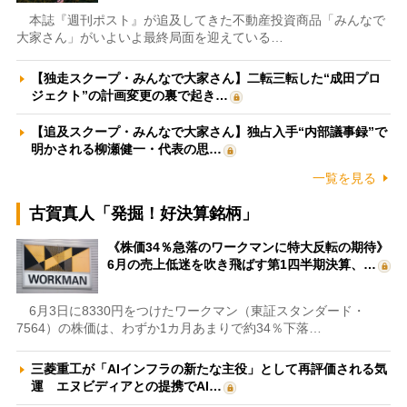
本誌『週刊ポスト』が追及してきた不動産投資商品「みんなで
大家さん」がいよいよ最終局面を迎えている…
【独走スクープ・みんなで大家さん】二転三転した“成田プロ
ジェクト”の計画変更の裏で起き…
【追及スクープ・みんなで大家さん】独占入手“内部議事録”で
明かされる柳瀬健一・代表の思…
一覧を見る
古賀真人「発掘！好決算銘柄」
《株価34％急落のワークマンに特大反転の期待》
6月の売上低迷を吹き飛ばす第1四半期決算、…
6月3日に8330円をつけたワークマン（東証スタンダード・
7564）の株価は、わずか1カ月あまりで約34％下落…
三菱重工が「AIインフラの新たな主役」として再評価される気
運 エヌビディアとの提携でAI…