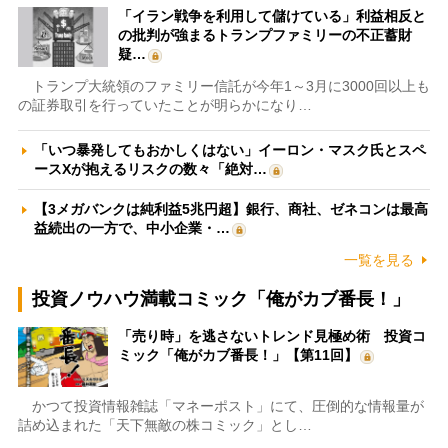
「イラン戦争を利用して儲けている」利益相反と
の批判が強まるトランプファミリーの不正蓄財
疑…
トランプ大統領のファミリー信託が今年1～3月に3000回以上も
の証券取引を行っていたことが明らかになり…
「いつ暴発してもおかしくはない」イーロン・マスク氏とスペ
ースXが抱えるリスクの数々「絶対…
【3メガバンクは純利益5兆円超】銀行、商社、ゼネコンは最高
益続出の一方で、中小企業・…
一覧を見る
投資ノウハウ満載コミック「俺がカブ番長！」
「売り時」を逃さないトレンド見極め術 投資コ
ミック「俺がカブ番長！」【第11回】
かつて投資情報雑誌「マネーポスト」にて、圧倒的な情報量が
詰め込まれた「天下無敵の株コミック」とし…