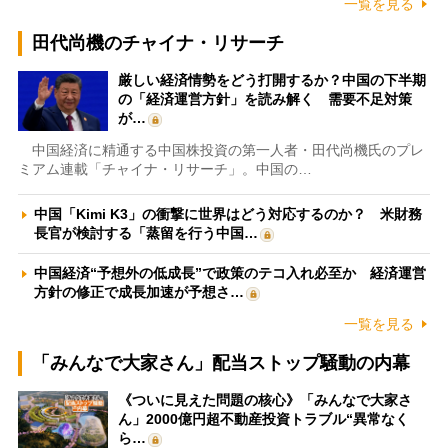
一覧を見る
田代尚機のチャイナ・リサーチ
厳しい経済情勢をどう打開するか？中国の下半期
の「経済運営方針」を読み解く 需要不足対策
が…
中国経済に精通する中国株投資の第一人者・田代尚機氏のプレ
ミアム連載「チャイナ・リサーチ」。中国の…
中国「Kimi K3」の衝撃に世界はどう対応するのか？ 米財務
長官が検討する「蒸留を行う中国…
中国経済“予想外の低成長”で政策のテコ入れ必至か 経済運営
方針の修正で成長加速が予想さ…
一覧を見る
「みんなで大家さん」配当ストップ騒動の内幕
《ついに見えた問題の核心》「みんなで大家さ
ん」2000億円超不動産投資トラブル“異常なく
ら…