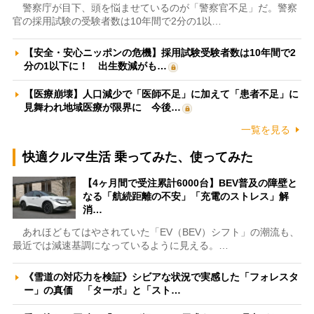
警察庁が目下、頭を悩ませているのが「警察官不足」だ。警察
官の採用試験の受験者数は10年間で2分の1以…
【安全・安心ニッポンの危機】採用試験受験者数は10年間で2
分の1以下に！ 出生数減がも…
【医療崩壊】人口減少で「医師不足」に加えて「患者不足」に
見舞われ地域医療が限界に 今後…
一覧を見る
快適クルマ生活 乗ってみた、使ってみた
【4ヶ月間で受注累計6000台】BEV普及の障壁と
なる「航続距離の不安」「充電のストレス」解
消…
あれほどもてはやされていた「EV（BEV）シフト」の潮流も、
最近では減速基調になっているように見える。…
《雪道の対応力を検証》シビアな状況で実感した「フォレスタ
ー」の真価 「ターボ」と「スト…