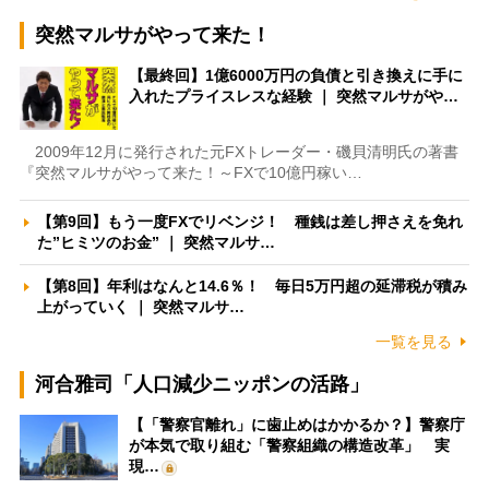
突然マルサがやって来た！
【最終回】1億6000万円の負債と引き換えに手に
入れたプライスレスな経験 ｜ 突然マルサがや…
2009年12月に発行された元FXトレーダー・磯貝清明氏の著書
『突然マルサがやって来た！～FXで10億円稼い…
【第9回】もう一度FXでリベンジ！ 種銭は差し押さえを免れ
た”ヒミツのお金” ｜ 突然マルサ…
【第8回】年利はなんと14.6％！ 毎日5万円超の延滞税が積み
上がっていく ｜ 突然マルサ…
一覧を見る
河合雅司「人口減少ニッポンの活路」
【「警察官離れ」に歯止めはかかるか？】警察庁
が本気で取り組む「警察組織の構造改革」 実
現…