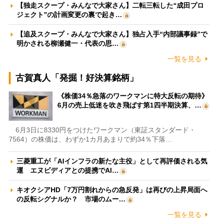
【独走スクープ・みんなで大家さん】二転三転した“成田プロ
ジェクト”の計画変更の裏で起き…
【追及スクープ・みんなで大家さん】独占入手“内部議事録”で
明かされる柳瀬健一・代表の思…
一覧を見る
古賀真人「発掘！好決算銘柄」
《株価34％急落のワークマンに特大反転の期待》
6月の売上低迷を吹き飛ばす第1四半期決算、…
6月3日に8330円をつけたワークマン（東証スタンダード・
7564）の株価は、わずか1カ月あまりで約34％下落…
三菱重工が「AIインフラの新たな主役」として再評価される気
運 エヌビディアとの提携でAI…
キオクシアHD「7万円割れからの急反発」は再びの上昇局面へ
の反転シグナルか？ 市場のムー…
一覧を見る