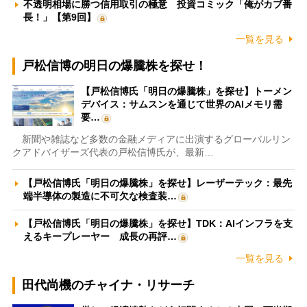
不透明相場に勝つ信用取引の極意 投資コミック「俺がカブ番
長！」【第9回】
一覧を見る
戸松信博の明日の爆騰株を探せ！
【戸松信博氏「明日の爆騰株」を探せ】トーメン
デバイス：サムスンを通じて世界のAIメモリ需
要…
新聞や雑誌など多数の金融メディアに出演するグローバルリン
クアドバイザーズ代表の戸松信博氏が、最新…
【戸松信博氏「明日の爆騰株」を探せ】レーザーテック：最先
端半導体の製造に不可欠な検査装…
【戸松信博氏「明日の爆騰株」を探せ】TDK：AIインフラを支
えるキープレーヤー 成長の再評…
一覧を見る
田代尚機のチャイナ・リサーチ