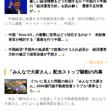
厳しい経済情勢をどう打開するか？中国の下半期
の「経済運営方針」を読み解く 需要不足対策
が…
中国経済に精通する中国株投資の第一人者・田代尚機氏のプレ
ミアム連載「チャイナ・リサーチ」。中国の…
中国「Kimi K3」の衝撃に世界はどう対応するのか？ 米財務
長官が検討する「蒸留を行う中国…
中国経済“予想外の低成長”で政策のテコ入れ必至か 経済運営
方針の修正で成長加速が予想さ…
一覧を見る
「みんなで大家さん」配当ストップ騒動の内幕
《ついに見えた問題の核心》「みんなで大家さ
ん」2000億円超不動産投資トラブル“異常なく
ら…
本誌『週刊ポスト』が追及してきた不動産投資商品「みんなで
大家さん」がいよいよ最終局面を迎えている…