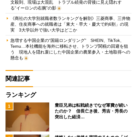
文殺到、現場は大混乱 トラブル続発の背後に見え隠れす
る“イーロンの右腕”の影
《商社の大学別就職者数ランキングを解剖》三菱商事、三井物
産、住友商事への就職者は「東大・早大・慶大で約6割」の現
実 3大学以外で強い大学はどこか
急増する中国企業の“国籍ロンダリング” SHEIN、TikTok、
Temu…本社機能を海外に移転させ、トランプ関税の回避を狙
う 現地人を隠れ蓑にした中国企業の農業参入・土地取得への
懸念も
関連記事
ランキング
豊臣兄弟は転戦続きでなぜ軍費が続い
1
たのか？ 信長亡き後、秀吉・秀長の
突出した経済…