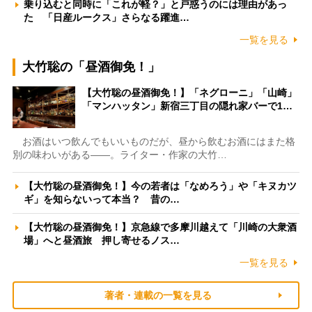
乗り込むと同時に「これが軽？」と戸惑うのには理由があっ
た 「日産ルークス」さらなる躍進…
一覧を見る
大竹聡の「昼酒御免！」
【大竹聡の昼酒御免！】「ネグローニ」「山崎」
「マンハッタン」新宿三丁目の隠れ家バーで1…
お酒はいつ飲んでもいいものだが、昼から飲むお酒にはまた格
別の味わいがある――。ライター・作家の大竹…
【大竹聡の昼酒御免！】今の若者は「なめろう」や「キヌカツ
ギ」を知らないって本当？ 昔の…
【大竹聡の昼酒御免！】京急線で多摩川越えて「川崎の大衆酒
場」へと昼酒旅 押し寄せるノス…
一覧を見る
著者・連載の一覧を見る