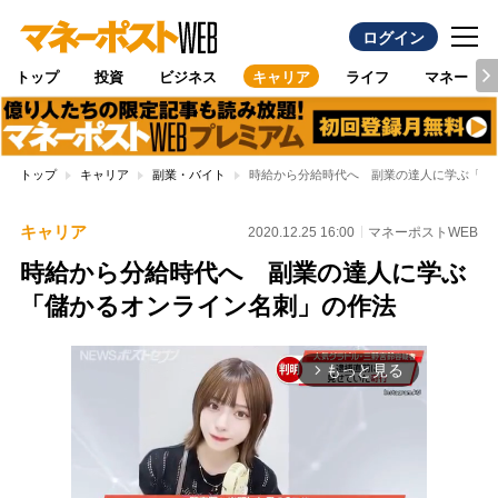
ログイン
トップ
投資
ビジネス
キャリア
ライフ
マネー
トップ
キャリア
副業・バイト
時給から分給時代へ 副業の達人に学ぶ「儲
キャリア
2020.12.25 16:00
マネーポストWEB
時給から分給時代へ 副業の達人に学ぶ
「儲かるオンライン名刺」の作法
もっと見る
arrow_forward_ios