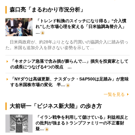
森口亮「まるわかり市況分析」
「トレンド転換のスイッチになり得る」“介入慣
れ”した市場心理を変える「日米協調為替介入」
…
日米両政府が、約28年ぶりとなる円買いの協調介入に踏み切っ
た。米国も追加介入を辞さない姿勢を示して…
「キオクシア急落で含み損が膨らんで…」損失を投資家として
の成長につなげる4つの視点 …
「NYダウは高値更新、ナスダック・S&P500は足踏み」が意味
する米国株市場の変化 半…
一覧を見る
大前研一「ビジネス新大陸」の歩き方
「イラン戦争を利用して儲けている」利益相反と
の批判が強まるトランプファミリーの不正蓄財
疑…