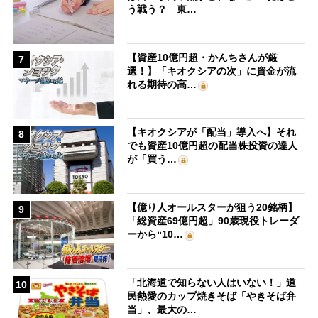
う戦う？ 東…
【資産10億円超・かんちさんが厳
7
選！】「キオクシアの次」に資金が流
れる期待の高…
【キオクシアが「配当」導入へ】それ
8
でも資産10億円超の配当株投資の達人
が「買う…
【億り人オールスターが狙う20銘柄】
9
「総資産69億円超」90歳現役トレーダ
ーから“10…
「北海道で知らない人はいない！」道
10
民熱愛のカップ焼きそば「やきそば弁
当」、最大の…