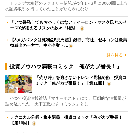
トランプ大統領のファミリー信託が今年1～3月に3000回以上も
の証券取引を行っていたことが明らかになり…
「いつ暴発してもおかしくはない」イーロン・マスク氏とスペ
ースXが抱えるリスクの数々「絶対…
【3メガバンクは純利益5兆円超】銀行、商社、ゼネコンは最高
益続出の一方で、中小企業・…
一覧を見る
投資ノウハウ満載コミック「俺がカブ番長！」
「売り時」を逃さないトレンド見極め術 投資コ
ミック「俺がカブ番長！」【第11回】
かつて投資情報雑誌「マネーポスト」にて、圧倒的な情報量が
詰め込まれた「天下無敵の株コミック」とし…
テクニカル分析・集中講義 投資コミック「俺がカブ番長！」
【第10回】