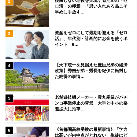
後悔しない老後を実現するための「ゼ
2
ロ活」の極意 「思い入れある品こそ
早めに手放す…
資産をゼロにして最期を迎える「ゼロ
3
活」、年代別・計画的にお金を使うポ
イント 6…
【天下統一を見据えた豊臣兄弟の経済
4
政策】秀吉が弟・秀長を紀伊に転封し
た納得の事情…
老舗遊技機メーカー・豊丸産業がパチ
5
ンコ事業停止の背景 大手と中小の格
差拡大に拍車…
《首都圏高校受験の最新事情》「学力
6
は高いが内申点がとれない」生徒はど