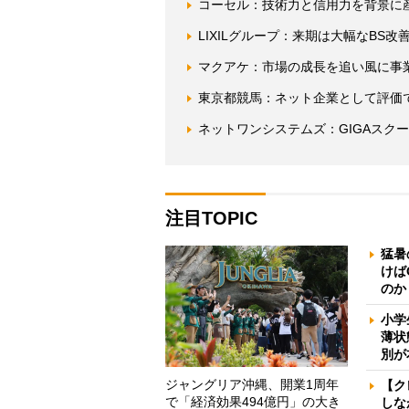
コーセル：技術力と信用力を背景に
LIXILグループ：来期は大幅なBS
マクアケ：市場の成長を追い風に事
東京都競馬：ネット企業として評価
ネットワンシステムズ：GIGAスク
注目TOPIC
猛暑
けば
のか
小学
薄状
別が
ジャングリア沖縄、開業1周年
【ク
で「経済効果494億円」の大き
しな