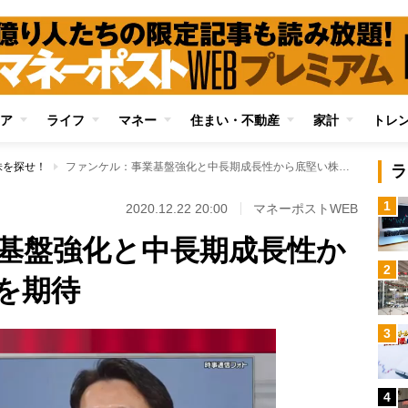
ア
ライフ
マネー
住まい・不動産
家計
トレ
株を探せ！
ファンケル：事業基盤強化と中長期成長性から底堅い株価推移を期待
ラ
1
！
2020.12.22 20:00
マネーポストWEB
基盤強化と中長期成長性か
2
を期待
3
4