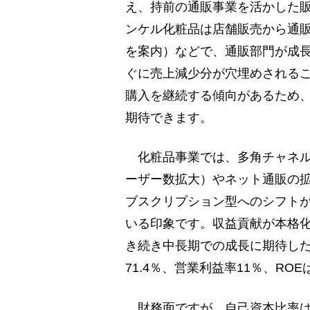
え、持前の通販事業を活かした
ンケル化粧品は店舗販売から通販
を案内）などで、通販部門が成
ぐに売上減少分が穴埋めされる
購入を継続する傾向があるため
期待できます。
化粧品事業では、多角チャネル
ーザー数拡大）やネット通販の
ブスクリプション型へのシフト
いる印象です。収益貢献が本格化
き続き中長期での成長に期待し
71.4％、営業利益率11％、RO
財務面ですが、自己資本比率は7