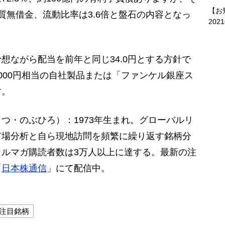
【お
質無借金、流動比率は3.6倍と盤石の内容となっ
202
ながら配当を前年と同じ34.0円とする方針で
000円相当の自社製品または「ファンケル銀座ス
す。
つ・のぶひろ）：1973年生まれ。グローバルリ
市場分析と自ら現地訪問を頻繁に繰り返す銘柄分
ルマガ購読者数は3万人以上に達する。最新の注
「
日本株通信
」にて配信中。
注目銘柄