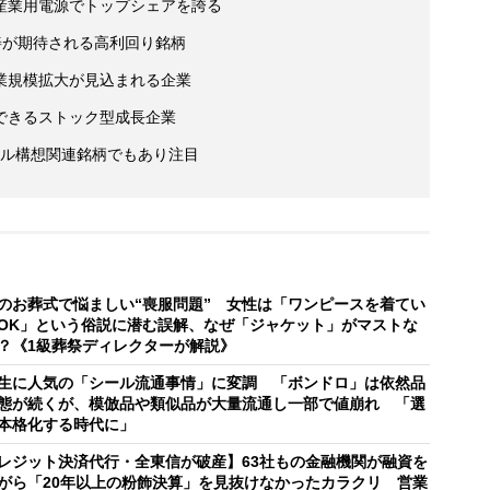
産業用電源でトップシェアを誇る
改善が期待される高利回り銘柄
業規模拡大が見込まれる企業
できるストック型成長企業
ール構想関連銘柄でもあり注目
のお葬式で悩ましい“喪服問題” 女性は「ワンピースを着てい
OK」という俗説に潜む誤解、なぜ「ジャケット」がマストな
？《1級葬祭ディレクターが解説》
生に人気の「シール流通事情」に変調 「ボンドロ」は依然品
態が続くが、模倣品や類似品が大量流通し一部で値崩れ 「選
本格化する時代に」
レジット決済代行・全東信が破産】63社もの金融機関が融資を
がら「20年以上の粉飾決算」を見抜けなかったカラクリ 営業