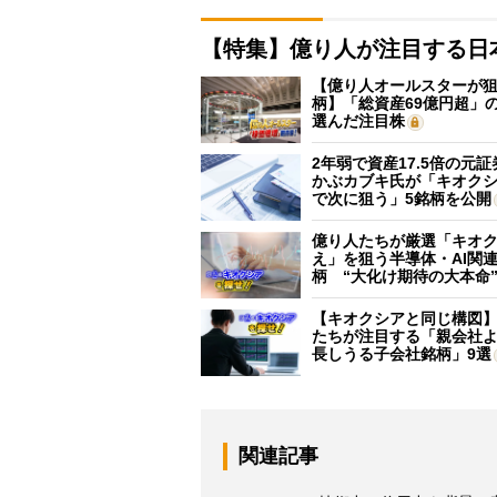
【特集】億り人が注目する日
【億り人オールスターが狙
柄】「総資産69億円超」の
選んだ注目株
2年弱で資産17.5倍の元
かぶカブキ氏が「キオク
で次に狙う」5銘柄を公開
億り人たちが厳選「キオ
え」を狙う半導体・AI関連
柄 “大化け期待の大本命
【キオクシアと同じ構図
たちが注目する「親会社
長しうる子会社銘柄」9選
関連記事