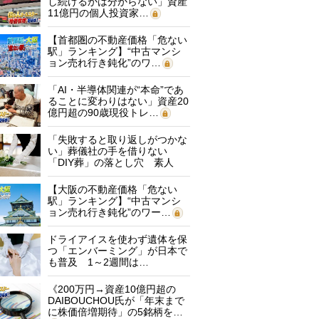
し続けるかは分からない」資産
11億円の個人投資家…
【首都圏の不動産価格「危ない
駅」ランキング】“中古マンシ
ョン売れ行き鈍化”のワ…
「AI・半導体関連が“本命”であ
ることに変わりはない」資産20
億円超の90歳現役トレ…
「失敗すると取り返しがつかな
い」葬儀社の手を借りない
「DIY葬」の落とし穴 素人
に…
【大阪の不動産価格「危ない
駅」ランキング】“中古マンシ
ョン売れ行き鈍化”のワー…
ドライアイスを使わず遺体を保
つ「エンバーミング」が日本で
も普及 1～2週間は…
《200万円→資産10億円超の
DAIBOUCHOU氏が「年末まで
に株価倍増期待」の5銘柄を…