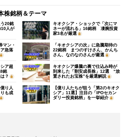
本株銘柄＆テーマ
う20銘
キオクシア・ショックで「次にマ
10人が
ネーが流れる」16銘柄 凄腕投資
家3名が厳選
証券マン・
「キオクシアの次」に急騰期待の
シア急落
22銘柄 まつのすけさん、かんち
さん、なのなのさんが厳選
クシア超
キオクシア爆騰の裏で仕込み時が
8銘
到来した「割安成長株」12選 “放
”は？
置されたお宝株”を厳選解説
】億り人
【億り人たちが狙う「第2のキオク
よりも成
シア」11選】注目の「IPOセカン
ダリー投資銘柄」を一挙紹介