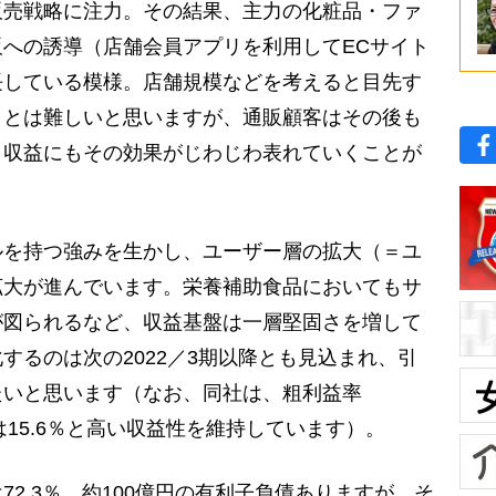
販売戦略に注力。その結果、主力の化粧品・ファ
への誘導（店舗会員アプリを利用してECサイト
長している模様。店舗規模などを考えると目先す
ことは難しいと思いますが、通販顧客はその後も
、収益にもその効果がじわじわ表れていくことが
を持つ強みを生かし、ユーザー層の拡大（＝ユ
拡大が進んでいます。栄養補助食品においてもサ
が図られるなど、収益基盤は一層堅固さを増して
するのは次の2022／3期以降とも見込まれ、引
たいと思います（なお、同社は、粗利益率
Eは15.6％と高い収益性を維持しています）。
2.3％、約100億円の有利子負債ありますが、そ