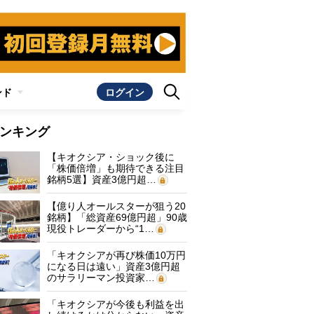
ンド
ログイン
ンキング
【キオクシア・ショック後に
「株価倍増」も期待できる注目
銘柄5選】資産3億円超…
【億り人オールスターが狙う20
銘柄】「総資産69億円超」90歳
現役トレーダーから“1…
「キオクシアが再び株価10万円
になる日は遠い」資産3億円超
のサラリーマン投資家…
「キオクシアが今後も利益を出