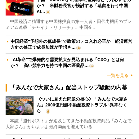
か？ 米財務長官が検討する「蒸留を行う中国
AI…
中国経済に精通する中国株投資の第一人者・田代尚機氏のプレ
ミアム連載「チャイナ・リサーチ」。中国企…
中国経済“予想外の低成長”で政策のテコ入れ必至か 経済運営
方針の修正で成長加速が予想さ…
“AI革命”で爆発的な需要拡大が見込まれる「CXO」とは何
か？ 高い競争力を持つ中国の医薬品…
一覧を見る
「みんなで大家さん」配当ストップ騒動の内幕
《ついに見えた問題の核心》「みんなで大家さ
ん」2000億円超不動産投資トラブル“異常なく
ら…
本誌『週刊ポスト』が追及してきた不動産投資商品「みんなで
大家さん」がいよいよ最終局面を迎えている…