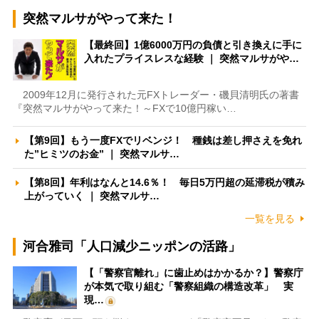
突然マルサがやって来た！
【最終回】1億6000万円の負債と引き換えに手に
入れたプライスレスな経験 ｜ 突然マルサがや…
2009年12月に発行された元FXトレーダー・磯貝清明氏の著書
『突然マルサがやって来た！～FXで10億円稼い…
【第9回】もう一度FXでリベンジ！ 種銭は差し押さえを免れ
た”ヒミツのお金” ｜ 突然マルサ…
【第8回】年利はなんと14.6％！ 毎日5万円超の延滞税が積み
上がっていく ｜ 突然マルサ…
一覧を見る
河合雅司「人口減少ニッポンの活路」
【「警察官離れ」に歯止めはかかるか？】警察庁
が本気で取り組む「警察組織の構造改革」 実
現…