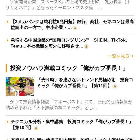
宇宙開発企業「スペースX」の上場で史上初の「兆万長者（ト
リリオネア）」となったイーロン・マスク氏。…
【3メガバンクは純利益5兆円超】銀行、商社、ゼネコンは最高
益続出の一方で、中小企業・…
急増する中国企業の“国籍ロンダリング” SHEIN、TikTok、
Temu…本社機能を海外に移転させ…
一覧を見る
投資ノウハウ満載コミック「俺がカブ番長！」
「売り時」を逃さないトレンド見極め術 投資コ
ミック「俺がカブ番長！」【第11回】
かつて投資情報雑誌「マネーポスト」にて、圧倒的な情報量が
詰め込まれた「天下無敵の株コミック」とし…
テクニカル分析・集中講義 投資コミック「俺がカブ番長！」
【第10回】