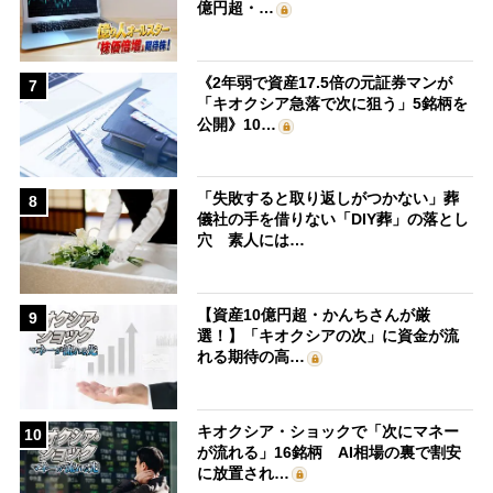
億円超・…
《2年弱で資産17.5倍の元証券マンが
7
「キオクシア急落で次に狙う」5銘柄を
公開》10…
「失敗すると取り返しがつかない」葬
8
儀社の手を借りない「DIY葬」の落とし
穴 素人には…
【資産10億円超・かんちさんが厳
9
選！】「キオクシアの次」に資金が流
れる期待の高…
キオクシア・ショックで「次にマネー
10
が流れる」16銘柄 AI相場の裏で割安
に放置され…