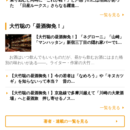
乗り込むと同時に「これが軽？」と戸惑うのには理由があっ
た 「日産ルークス」さらなる躍進…
一覧を見る
大竹聡の「昼酒御免！」
【大竹聡の昼酒御免！】「ネグローニ」「山崎」
「マンハッタン」新宿三丁目の隠れ家バーで1…
お酒はいつ飲んでもいいものだが、昼から飲むお酒にはまた格
別の味わいがある――。ライター・作家の大竹…
【大竹聡の昼酒御免！】今の若者は「なめろう」や「キヌカツ
ギ」を知らないって本当？ 昔の…
【大竹聡の昼酒御免！】京急線で多摩川越えて「川崎の大衆酒
場」へと昼酒旅 押し寄せるノス…
一覧を見る
著者・連載の一覧を見る