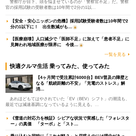
警察庁が目下、頭を悩ませているのが「警察官不足」だ。警察
官の採用試験の受験者数は10年間で2分の1以…
【安全・安心ニッポンの危機】採用試験受験者数は10年間で2
分の1以下に！ 出生数減がも…
【医療崩壊】人口減少で「医師不足」に加えて「患者不足」に
見舞われ地域医療が限界に 今後…
一覧を見る
快適クルマ生活 乗ってみた、使ってみた
【4ヶ月間で受注累計6000台】BEV普及の障壁と
なる「航続距離の不安」「充電のストレス」解
消…
あれほどもてはやされていた「EV（BEV）シフト」の潮流も、
最近では減速基調になっているように見える。…
《雪道の対応力を検証》シビアな状況で実感した「フォレスタ
ー」の真価 「ターボ」と「スト…