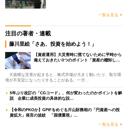
一覧を見る
注目の著者・連載
藤川里絵「さあ、投資を始めよう！」
【資産運用】大災害時に慌てないために平時から
備えておきたい3つのポイント「資産の棚卸し…
大規模な災害が起きると、株式市場が大きく動いたり、取引環
境が不安定になったりすることがある。一方…
5年ぶり改訂の「CGコード」、何が変わったのかポイントを解
説 企業に成長投資の具体的な説…
【令和のPKOか】GPIFをめぐる片山財務相の「円資産への投
資拡大」発言の波紋 「国債重視」…
一覧を見る