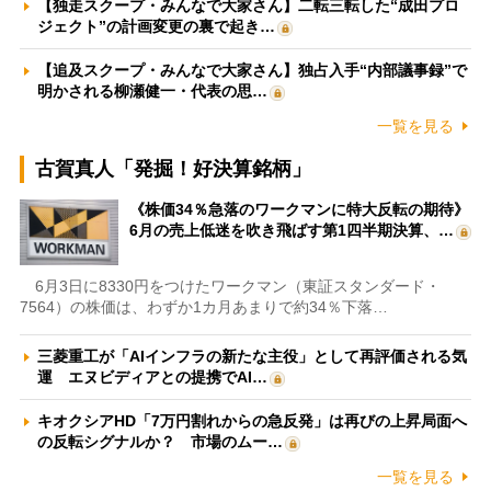
【独走スクープ・みんなで大家さん】二転三転した“成田プロ
ジェクト”の計画変更の裏で起き…
【追及スクープ・みんなで大家さん】独占入手“内部議事録”で
明かされる柳瀬健一・代表の思…
一覧を見る
古賀真人「発掘！好決算銘柄」
《株価34％急落のワークマンに特大反転の期待》
6月の売上低迷を吹き飛ばす第1四半期決算、…
6月3日に8330円をつけたワークマン（東証スタンダード・
7564）の株価は、わずか1カ月あまりで約34％下落…
三菱重工が「AIインフラの新たな主役」として再評価される気
運 エヌビディアとの提携でAI…
キオクシアHD「7万円割れからの急反発」は再びの上昇局面へ
の反転シグナルか？ 市場のムー…
一覧を見る