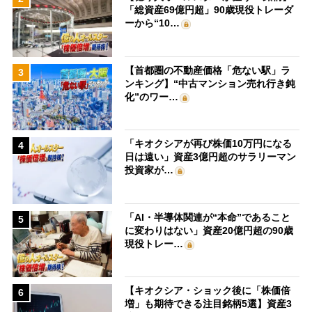
「総資産69億円超」90歳現役トレーダ
ーから“10…
【首都圏の不動産価格「危ない駅」ラ
3
ンキング】“中古マンション売れ行き鈍
化”のワー…
「キオクシアが再び株価10万円になる
4
日は遠い」資産3億円超のサラリーマン
投資家が…
「AI・半導体関連が“本命”であること
5
に変わりはない」資産20億円超の90歳
現役トレー…
【キオクシア・ショック後に「株価倍
6
増」も期待できる注目銘柄5選】資産3