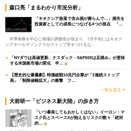
森口亮「まるわかり市況分析」
「キオクシア急落で含み損が膨らんで…」損失を
投資家としての成長につなげる4つの視点 「…
半導体株を中心に相場の調整色が強まり、7月中旬にはキオク
シアホールディングスがストップ安をつけるな…
「NYダウは高値更新、ナスダック・S&P500は足踏み」が意味
する米国株市場の変化 半…
【歴史的な爆騰劇】時価総額10兆円企業が「2連続ストップ
高」「制限値幅拡大」の衝撃 フ…
一覧を見る
大前研一「ビジネス新大陸」の歩き方
「いつ暴発してもおかしくはない」イーロン・マ
スク氏とスペースXが抱えるリスクの数々「絶対
的…