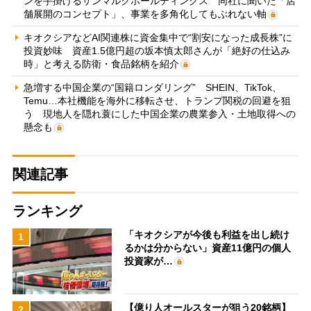
ンを手掛けるサンマルクホールディングス 同社に聞いた「店
舗展開のコンセプト」、事業を多角化してもぶれない軸
キオクシアなどAI関連株に資金集中で“割安になった成長株”に
投資妙味 資産1.5億円超の坂本慎太郎さんが「絶好の仕込み
時」と考える防衛・食品銘柄を紹介
急増する中国企業の“国籍ロンダリング” SHEIN、TikTok、
Temu…本社機能を海外に移転させ、トランプ関税の回避を狙
う 現地人を隠れ蓑にした中国企業の農業参入・土地取得への
懸念も
関連記事
ランキング
「キオクシアが今後も利益を出し続け
1
るかは分からない」資産11億円の個人
投資家が…
【億り人オールスターが狙う20銘柄】
2