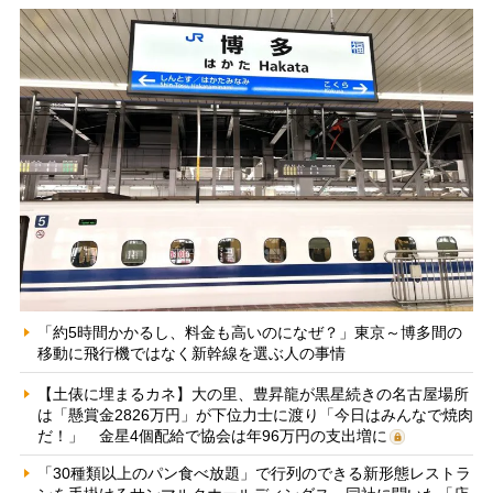
「約5時間かかるし、料金も高いのになぜ？」東京～博多間の
移動に飛行機ではなく新幹線を選ぶ人の事情
【土俵に埋まるカネ】大の里、豊昇龍が黒星続きの名古屋場所
は「懸賞金2826万円」が下位力士に渡り「今日はみんなで焼肉
だ！」 金星4個配給で協会は年96万円の支出増に
「30種類以上のパン食べ放題」で行列のできる新形態レストラ