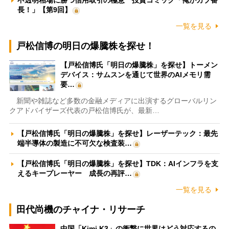
不透明相場に勝つ信用取引の極意 投資コミック「俺がカブ番
長！」【第9回】
一覧を見る
戸松信博の明日の爆騰株を探せ！
【戸松信博氏「明日の爆騰株」を探せ】トーメン
デバイス：サムスンを通じて世界のAIメモリ需
要…
新聞や雑誌など多数の金融メディアに出演するグローバルリン
クアドバイザーズ代表の戸松信博氏が、最新…
【戸松信博氏「明日の爆騰株」を探せ】レーザーテック：最先
端半導体の製造に不可欠な検査装…
【戸松信博氏「明日の爆騰株」を探せ】TDK：AIインフラを支
えるキープレーヤー 成長の再評…
一覧を見る
田代尚機のチャイナ・リサーチ
中国「Kimi K3」の衝撃に世界はどう対応するの