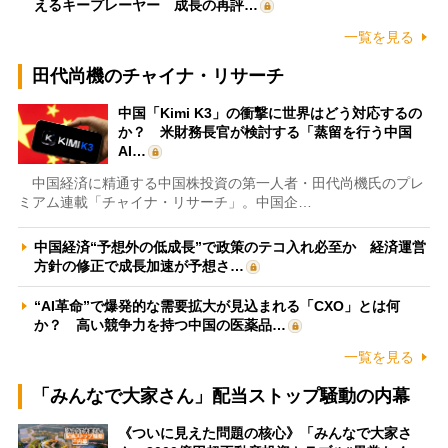
えるキープレーヤー 成長の再評…
一覧を見る
田代尚機のチャイナ・リサーチ
中国「Kimi K3」の衝撃に世界はどう対応するの
か？ 米財務長官が検討する「蒸留を行う中国
AI…
中国経済に精通する中国株投資の第一人者・田代尚機氏のプレ
ミアム連載「チャイナ・リサーチ」。中国企…
中国経済“予想外の低成長”で政策のテコ入れ必至か 経済運営
方針の修正で成長加速が予想さ…
“AI革命”で爆発的な需要拡大が見込まれる「CXO」とは何
か？ 高い競争力を持つ中国の医薬品…
一覧を見る
「みんなで大家さん」配当ストップ騒動の内幕
《ついに見えた問題の核心》「みんなで大家さ