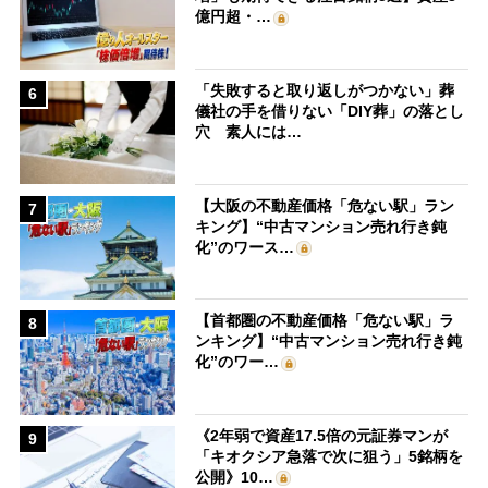
億円超・…
「失敗すると取り返しがつかない」葬
6
儀社の手を借りない「DIY葬」の落とし
穴 素人には…
【大阪の不動産価格「危ない駅」ラン
7
キング】“中古マンション売れ行き鈍
化”のワース…
【首都圏の不動産価格「危ない駅」ラ
8
ンキング】“中古マンション売れ行き鈍
化”のワー…
《2年弱で資産17.5倍の元証券マンが
9
「キオクシア急落で次に狙う」5銘柄を
公開》10…