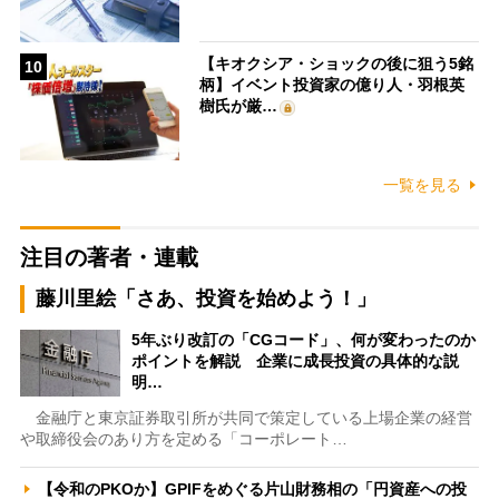
【キオクシア・ショックの後に狙う5銘
10
柄】イベント投資家の億り人・羽根英
樹氏が厳…
一覧を見る
注目の著者・連載
藤川里絵「さあ、投資を始めよう！」
5年ぶり改訂の「CGコード」、何が変わったのか
ポイントを解説 企業に成長投資の具体的な説
明…
金融庁と東京証券取引所が共同で策定している上場企業の経営
や取締役会のあり方を定める「コーポレート…
【令和のPKOか】GPIFをめぐる片山財務相の「円資産への投