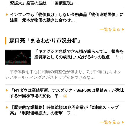
資拡大」発言の波紋 「国債重視」…
インフレでも「物価負け」しない金融商品「物価連動国債」に
注目 元本が物価の動きに合わせ…
一覧を見る
森口亮「まるわかり市況分析」
「キオクシア急落で含み損が膨らんで…」損失を
投資家としての成長につなげる4つの視点 「…
半導体株を中心に相場の調整色が強まり、7月中旬にはキオク
シアホールディングスがストップ安をつけるな…
「NYダウは高値更新、ナスダック・S&P500は足踏み」が意味
する米国株市場の変化 半…
【歴史的な爆騰劇】時価総額10兆円企業が「2連続ストップ
高」「制限値幅拡大」の衝撃 フ…
一覧を見る