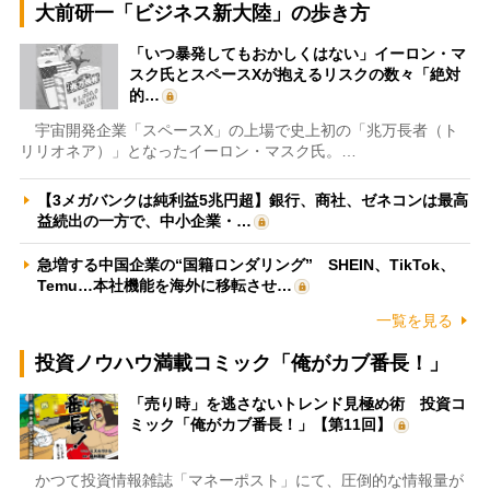
大前研一「ビジネス新大陸」の歩き方
「いつ暴発してもおかしくはない」イーロン・マ
スク氏とスペースXが抱えるリスクの数々「絶対
的…
宇宙開発企業「スペースX」の上場で史上初の「兆万長者（ト
リリオネア）」となったイーロン・マスク氏。…
【3メガバンクは純利益5兆円超】銀行、商社、ゼネコンは最高
益続出の一方で、中小企業・…
急増する中国企業の“国籍ロンダリング” SHEIN、TikTok、
Temu…本社機能を海外に移転させ…
一覧を見る
投資ノウハウ満載コミック「俺がカブ番長！」
「売り時」を逃さないトレンド見極め術 投資コ
ミック「俺がカブ番長！」【第11回】
かつて投資情報雑誌「マネーポスト」にて、圧倒的な情報量が