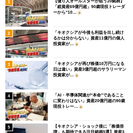
【億り人オールスターが狙う20銘柄】
1
「総資産69億円超」90歳現役トレーダ
ーから“10…
「キオクシアが今後も利益を出し続け
2
るかは分からない」資産11億円の個人
投資家が…
「キオクシアが再び株価10万円になる
3
日は遠い」資産3億円超のサラリーマン
投資家が…
「AI・半導体関連が“本命”であること
4
に変わりはない」資産20億円超の90歳
現役トレー…
【キオクシア・ショック後に「株価倍
5
増」も期待できる注目銘柄5選】資産3