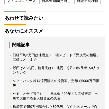
フィスコニュース
日本株週間見通し
日経平均株価
あわせて読みたい
あなたにオススメ
関連記事
日経平均3万円は通過点？ 猛スピード「異次元の相場」
高値はどこまで
孫氏は2.5兆円、柳井氏は1.5兆円 令和の株長者150人ラ
ンキング
ソフトバンク株14億円購入の投資家、売却で5000万円損
失
やること全て裏目に… 日本株「29年ぶり高値更新」の
裏で大損する個人投資家の悲哀
株暴落で450万円溶かした30代男 父からのメールでW