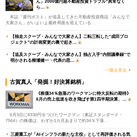
ん」2000億円超不動産投資トラブル“異常なく
ら…
本誌『週刊ポスト』が追及してきた不動産投資商品「みんなで
大家さん」がいよいよ最終局面を迎えている…
【独走スクープ・みんなで大家さん】二転三転した“成田プロ
ジェクト”の計画変更の裏で起き…
【追及スクープ・みんなで大家さん】独占入手“内部議事録”で
明かされる柳瀬健一・代表の思…
一覧を見る
古賀真人「発掘！好決算銘柄」
《株価34％急落のワークマンに特大反転の期待》
6月の売上低迷を吹き飛ばす第1四半期決算、…
6月3日に8330円をつけたワークマン（東証スタンダード・
7564）の株価は、わずか1カ月あまりで約34％下落…
三菱重工が「AIインフラの新たな主役」として再評価される気