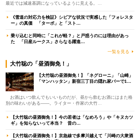
最近では減速基調になっているように見える。…
《雪道の対応力を検証》シビアな状況で実感した「フォレスタ
ー」の真価 「ターボ」と「スト…
乗り込むと同時に「これが軽？」と戸惑うのには理由があっ
た 「日産ルークス」さらなる躍進…
一覧を見る
大竹聡の「昼酒御免！」
【大竹聡の昼酒御免！】「ネグローニ」「山崎」
「マンハッタン」新宿三丁目の隠れ家バーで1…
お酒はいつ飲んでもいいものだが、昼から飲むお酒にはまた格
別の味わいがある――。ライター・作家の大竹…
【大竹聡の昼酒御免！】今の若者は「なめろう」や「キヌカツ
ギ」を知らないって本当？ 昔の…
【大竹聡の昼酒御免！】京急線で多摩川越えて「川崎の大衆酒