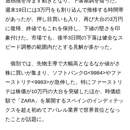
過熱感を冷ます動きとなり、下落基調を辿った。
週末19日には3万円をも割り込んで推移する時間帯
があったが、押し目買いも入り、再び大台の3万円
に復帰、終値でもこれを保持し、下値の堅さを印
象付けた。市場でも、後半3日間の下落は健全なス
ピード調整の範囲内だとする見解が多かった。
個別では、先物主導で大幅高となるなか値がさ
株に買いが集まり、ソフトバンクG<9984>やファ
ーストリテ<9983>が急伸した。特にファーストリ
テは株価が10万円の大台を突破したほか、時価総
額で「ZARA」を展開するスペインのインディテッ
クスを超え初めてアパレル業界で世界首位となっ
たことが話題に。