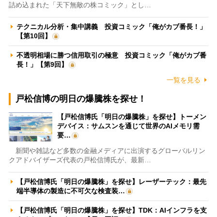
詰め込まれた「天下無敵の株コミック」とし…
テクニカル分析・集中講義 投資コミック「俺がカブ番長！」
【第10回】
不透明相場に勝つ信用取引の極意 投資コミック「俺がカブ番
長！」【第9回】
一覧を見る
戸松信博の明日の爆騰株を探せ！
【戸松信博氏「明日の爆騰株」を探せ】トーメン
デバイス：サムスンを通じて世界のAIメモリ需
要…
新聞や雑誌など多数の金融メディアに出演するグローバルリン
クアドバイザーズ代表の戸松信博氏が、最新…
【戸松信博氏「明日の爆騰株」を探せ】レーザーテック：最先
端半導体の製造に不可欠な検査装…
【戸松信博氏「明日の爆騰株」を探せ】TDK：AIインフラを支