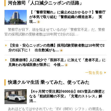
河合雅司「人口減少ニッポンの活路」
【「警察官離れ」に歯止めはかかるか？】警察庁
が本気で取り組む「警察組織の構造改革」 実
現…
警察庁が目下、頭を悩ませているのが「警察官不足」だ。警察
官の採用試験の受験者数は10年間で2分の1以…
【安全・安心ニッポンの危機】採用試験受験者数は10年間で2
分の1以下に！ 出生数減がも…
【医療崩壊】人口減少で「医師不足」に加えて「患者不足」に
見舞われ地域医療が限界に 今後…
一覧を見る
快適クルマ生活 乗ってみた、使ってみた
【4ヶ月間で受注累計6000台】BEV普及の障壁と
なる「航続距離の不安」「充電のストレス」解
消…
あれほどもてはやされていた「EV（BEV）シフト」の潮流も、