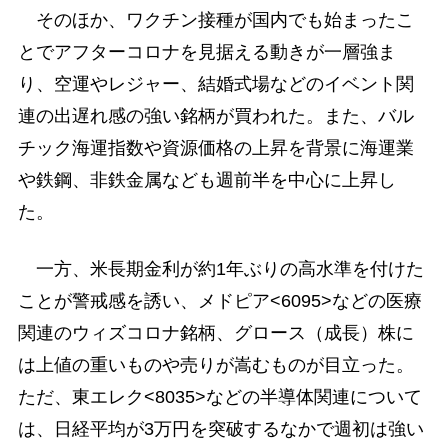
そのほか、ワクチン接種が国内でも始まったこ
とでアフターコロナを見据える動きが一層強ま
り、空運やレジャー、結婚式場などのイベント関
連の出遅れ感の強い銘柄が買われた。また、バル
チック海運指数や資源価格の上昇を背景に海運業
や鉄鋼、非鉄金属なども週前半を中心に上昇し
た。
一方、米長期金利が約1年ぶりの高水準を付けた
ことが警戒感を誘い、メドピア<6095>などの医療
関連のウィズコロナ銘柄、グロース（成長）株に
は上値の重いものや売りが嵩むものが目立った。
ただ、東エレク<8035>などの半導体関連について
は、日経平均が3万円を突破するなかで週初は強い