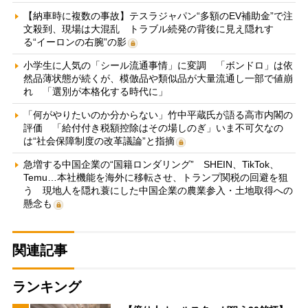
【納車時に複数の事故】テスラジャパン“多額のEV補助金”で注
文殺到、現場は大混乱 トラブル続発の背後に見え隠れす
る“イーロンの右腕”の影
小学生に人気の「シール流通事情」に変調 「ボンドロ」は依
然品薄状態が続くが、模倣品や類似品が大量流通し一部で値崩
れ 「選別が本格化する時代に」
「何がやりたいのか分からない」竹中平蔵氏が語る高市内閣の
評価 「給付付き税額控除はその場しのぎ」いま不可欠なの
は“社会保障制度の改革議論”と指摘
急増する中国企業の“国籍ロンダリング” SHEIN、TikTok、
Temu…本社機能を海外に移転させ、トランプ関税の回避を狙
う 現地人を隠れ蓑にした中国企業の農業参入・土地取得への
懸念も
関連記事
ランキング