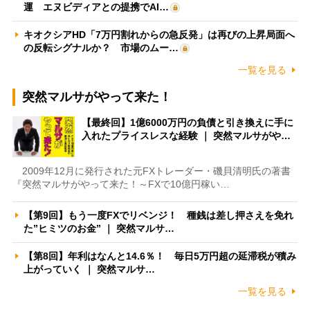
運 エヌビディアとの提携でAI…
キオクシアHD「7万円割れからの急反発」は再びの上昇局面へ
の反転シグナルか？ 市場のムー…
一覧を見る
突然マルサがやって来た！
【最終回】1億6000万円の負債と引き換えに手に
入れたプライスレスな経験 ｜ 突然マルサがや…
2009年12月に発行された元FXトレーダー・磯貝清明氏の著書
『突然マルサがやって来た！～FXで10億円稼い…
【第9回】もう一度FXでリベンジ！ 種銭は差し押さえを免れ
た”ヒミツのお金” ｜ 突然マルサ…
【第8回】年利はなんと14.6％！ 毎日5万円超の延滞税が積み
上がっていく ｜ 突然マルサ…
一覧を見る