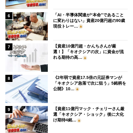
「AI・半導体関連が“本命”であること
6
に変わりはない」資産20億円超の90歳
現役トレー…
【資産10億円超・かんちさんが厳
7
選！】「キオクシアの次」に資金が流
れる期待の高…
《2年弱で資産17.5倍の元証券マンが
8
「キオクシア急落で次に狙う」5銘柄を
公開》10…
【資産11億円マック・チェリーさん厳
9
選「キオクシア・ショック」後に大化
け期待4銘…