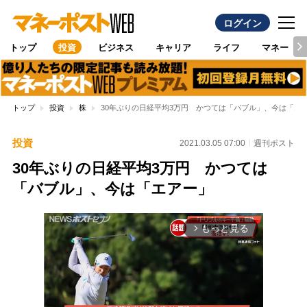
ログイン
トップ
投資
ビジネス
キャリア
ライフ
マネー
トップ
投資
株
30年ぶりの日経平均3万円 かつては「バブル」、今は「エ
投資
2021.03.05 07:00
週刊ポスト
30年ぶりの日経平均3万円 かつては
「バブル」、今は「エアー」
もっと見る
arrow_forward_ios