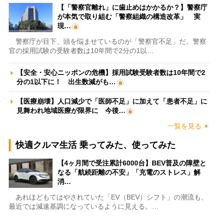
【「警察官離れ」に歯止めはかかるか？】警察庁
が本気で取り組む「警察組織の構造改革」 実
現…
警察庁が目下、頭を悩ませているのが「警察官不足」だ。警察
官の採用試験の受験者数は10年間で2分の1以…
【安全・安心ニッポンの危機】採用試験受験者数は10年間で2
分の1以下に！ 出生数減がも…
【医療崩壊】人口減少で「医師不足」に加えて「患者不足」に
見舞われ地域医療が限界に 今後…
一覧を見る
快適クルマ生活 乗ってみた、使ってみた
【4ヶ月間で受注累計6000台】BEV普及の障壁と
なる「航続距離の不安」「充電のストレス」解
消…
あれほどもてはやされていた「EV（BEV）シフト」の潮流も、
最近では減速基調になっているように見える。…