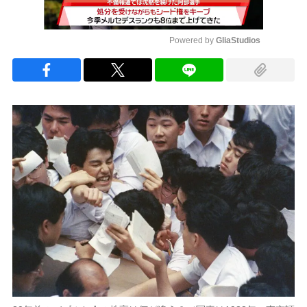
Powered by 
GliaStudios
Mute