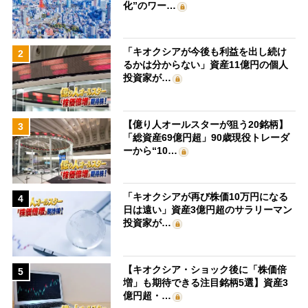
化”のワー…
「キオクシアが今後も利益を出し続け
2
るかは分からない」資産11億円の個人
投資家が…
【億り人オールスターが狙う20銘柄】
3
「総資産69億円超」90歳現役トレーダ
ーから“10…
「キオクシアが再び株価10万円になる
4
日は遠い」資産3億円超のサラリーマン
投資家が…
【キオクシア・ショック後に「株価倍
5
増」も期待できる注目銘柄5選】資産3
億円超・…