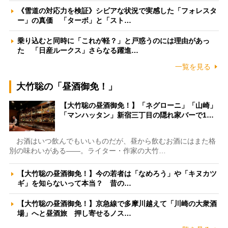
《雪道の対応力を検証》シビアな状況で実感した「フォレスタ
ー」の真価 「ターボ」と「スト…
乗り込むと同時に「これが軽？」と戸惑うのには理由があっ
た 「日産ルークス」さらなる躍進…
一覧を見る
大竹聡の「昼酒御免！」
【大竹聡の昼酒御免！】「ネグローニ」「山崎」
「マンハッタン」新宿三丁目の隠れ家バーで1…
お酒はいつ飲んでもいいものだが、昼から飲むお酒にはまた格
別の味わいがある――。ライター・作家の大竹…
【大竹聡の昼酒御免！】今の若者は「なめろう」や「キヌカツ
ギ」を知らないって本当？ 昔の…
【大竹聡の昼酒御免！】京急線で多摩川越えて「川崎の大衆酒
場」へと昼酒旅 押し寄せるノス…