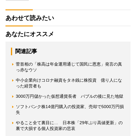
あわせて読みたい
あなたにオススメ
関連記事
菅首相の「株高は年金運用通じて国民に恩恵」発言の真
っ赤なウソ
中小企業向けコロナ融資をタネ銭に株投資 億り人にな
った経営者も
3000万円儲かった仮想通貨長者 バブルの後に見た地獄
ソフトバンク株14億円購入の投資家、売却で5000万円損
失
やること全て裏目に… 日本株「29年ぶり高値更新」の
裏で大損する個人投資家の悲哀