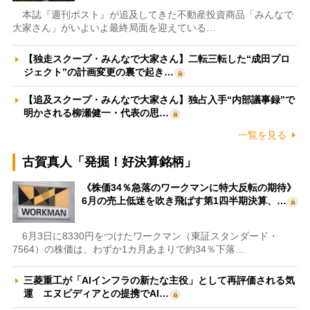
本誌『週刊ポスト』が追及してきた不動産投資商品「みんなで
大家さん」がいよいよ最終局面を迎えている…
【独走スクープ・みんなで大家さん】二転三転した“成田プロ
ジェクト”の計画変更の裏で起き…
【追及スクープ・みんなで大家さん】独占入手“内部議事録”で
明かされる柳瀬健一・代表の思…
一覧を見る
古賀真人「発掘！好決算銘柄」
《株価34％急落のワークマンに特大反転の期待》
6月の売上低迷を吹き飛ばす第1四半期決算、…
6月3日に8330円をつけたワークマン（東証スタンダード・
7564）の株価は、わずか1カ月あまりで約34％下落…
三菱重工が「AIインフラの新たな主役」として再評価される気
運 エヌビディアとの提携でAI…