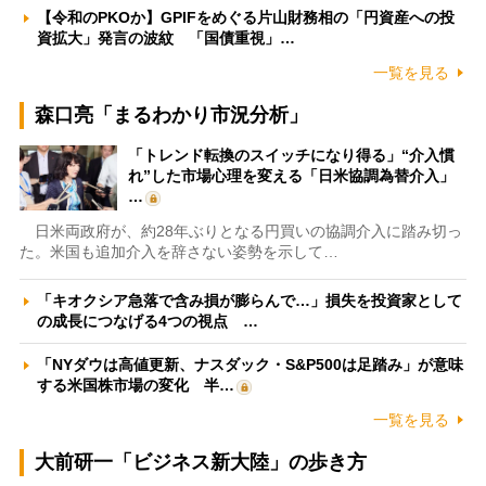
【令和のPKOか】GPIFをめぐる片山財務相の「円資産への投
資拡大」発言の波紋 「国債重視」…
一覧を見る
森口亮「まるわかり市況分析」
「トレンド転換のスイッチになり得る」“介入慣
れ”した市場心理を変える「日米協調為替介入」
…
日米両政府が、約28年ぶりとなる円買いの協調介入に踏み切っ
た。米国も追加介入を辞さない姿勢を示して…
「キオクシア急落で含み損が膨らんで…」損失を投資家として
の成長につなげる4つの視点 …
「NYダウは高値更新、ナスダック・S&P500は足踏み」が意味
する米国株市場の変化 半…
一覧を見る
大前研一「ビジネス新大陸」の歩き方