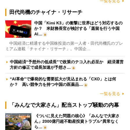
一覧を見る
田代尚機のチャイナ・リサーチ
中国「Kimi K3」の衝撃に世界はどう対応するの
か？ 米財務長官が検討する「蒸留を行う中国
AI…
中国経済に精通する中国株投資の第一人者・田代尚機氏のプレ
ミアム連載「チャイナ・リサーチ」。中国企…
中国経済“予想外の低成長”で政策のテコ入れ必至か 経済運営
方針の修正で成長加速が予想さ…
“AI革命”で爆発的な需要拡大が見込まれる「CXO」とは何
か？ 高い競争力を持つ中国の医薬品…
一覧を見る
「みんなで大家さん」配当ストップ騒動の内幕
《ついに見えた問題の核心》「みんなで大家さ
ん」2000億円超不動産投資トラブル“異常なく
ら…