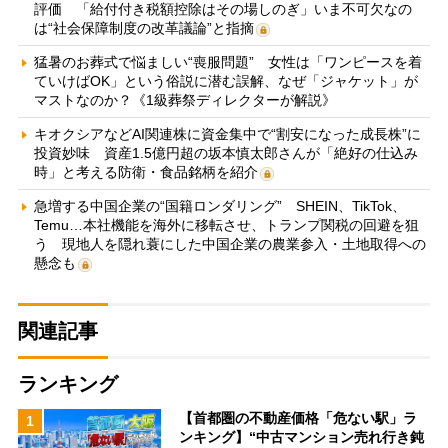
評価 「給付付き税額控除はその場しのぎ」いま不可欠なの
は“社会保障制度の改革議論”と指摘
猛暑のお葬式で悩ましい“喪服問題” 女性は「ワンピースを着
ていけばOK」という俗説に潜む誤解、なぜ「ジャケット」が
マストなのか？《1級葬祭ディレクターが解説》
キオクシアなどAI関連株に資金集中で“割安になった成長株”に
投資妙味 資産1.5億円超の坂本慎太郎さんが「絶好の仕込み
時」と考える防衛・食品銘柄を紹介
急増する中国企業の“国籍ロンダリング” SHEIN、TikTok、
Temu…本社機能を海外に移転させ、トランプ関税の回避を狙
う 現地人を隠れ蓑にした中国企業の農業参入・土地取得への
懸念も
関連記事
ランキング
【首都圏の不動産価格「危ない駅」ラ
1
ンキング】“中古マンション売れ行き鈍