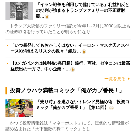
「イラン戦争を利用して儲けている」利益相反と
の批判が強まるトランプファミリーの不正蓄財
疑…
トランプ大統領のファミリー信託が今年1～3月に3000回以上も
の証券取引を行っていたことが明らかになり…
「いつ暴発してもおかしくはない」イーロン・マスク氏とスペ
ースXが抱えるリスクの数々「絶対…
【3メガバンクは純利益5兆円超】銀行、商社、ゼネコンは最高
益続出の一方で、中小企業・…
一覧を見る
投資ノウハウ満載コミック「俺がカブ番長！」
「売り時」を逃さないトレンド見極め術 投資コ
ミック「俺がカブ番長！」【第11回】
かつて投資情報雑誌「マネーポスト」にて、圧倒的な情報量が
詰め込まれた「天下無敵の株コミック」とし…