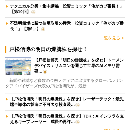
テクニカル分析・集中講義 投資コミック「俺がカブ番長！」
【第10回】
不透明相場に勝つ信用取引の極意 投資コミック「俺がカブ番
長！」【第9回】
一覧を見る
戸松信博の明日の爆騰株を探せ！
【戸松信博氏「明日の爆騰株」を探せ】トーメン
デバイス：サムスンを通じて世界のAIメモリ需
要…
新聞や雑誌など多数の金融メディアに出演するグローバルリン
クアドバイザーズ代表の戸松信博氏が、最新…
【戸松信博氏「明日の爆騰株」を探せ】レーザーテック：最先
端半導体の製造に不可欠な検査装…
【戸松信博氏「明日の爆騰株」を探せ】TDK：AIインフラを支
えるキープレーヤー 成長の再評…