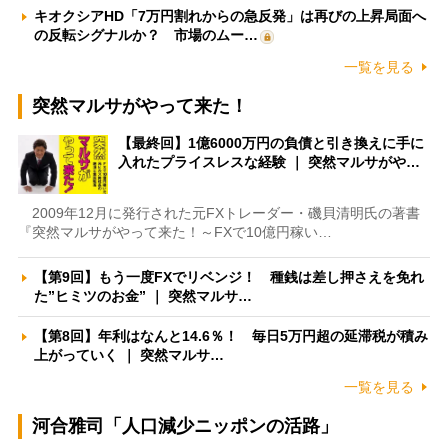
キオクシアHD「7万円割れからの急反発」は再びの上昇局面へ
の反転シグナルか？ 市場のムー…
一覧を見る
突然マルサがやって来た！
【最終回】1億6000万円の負債と引き換えに手に
入れたプライスレスな経験 ｜ 突然マルサがや…
2009年12月に発行された元FXトレーダー・磯貝清明氏の著書
『突然マルサがやって来た！～FXで10億円稼い…
【第9回】もう一度FXでリベンジ！ 種銭は差し押さえを免れ
た”ヒミツのお金” ｜ 突然マルサ…
【第8回】年利はなんと14.6％！ 毎日5万円超の延滞税が積み
上がっていく ｜ 突然マルサ…
一覧を見る
河合雅司「人口減少ニッポンの活路」