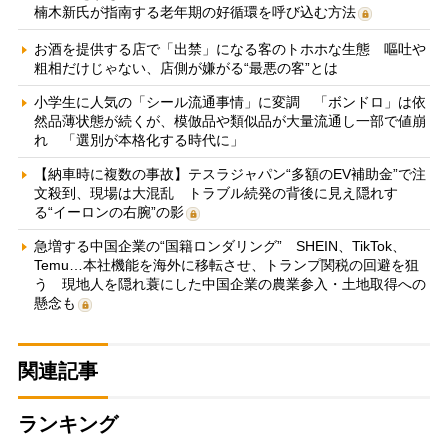
楠木新氏が指南する老年期の好循環を呼び込む方法
お酒を提供する店で「出禁」になる客のトホホな生態 嘔吐や
粗相だけじゃない、店側が嫌がる“最悪の客”とは
小学生に人気の「シール流通事情」に変調 「ボンドロ」は依
然品薄状態が続くが、模倣品や類似品が大量流通し一部で値崩
れ 「選別が本格化する時代に」
【納車時に複数の事故】テスラジャパン“多額のEV補助金”で注
文殺到、現場は大混乱 トラブル続発の背後に見え隠れす
る“イーロンの右腕”の影
急増する中国企業の“国籍ロンダリング” SHEIN、TikTok、
Temu…本社機能を海外に移転させ、トランプ関税の回避を狙
う 現地人を隠れ蓑にした中国企業の農業参入・土地取得への
懸念も
関連記事
ランキング