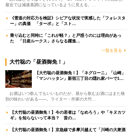
最近では減速基調になっているように見える。…
《雪道の対応力を検証》シビアな状況で実感した「フォレスタ
ー」の真価 「ターボ」と「スト…
乗り込むと同時に「これが軽？」と戸惑うのには理由があっ
た 「日産ルークス」さらなる躍進…
一覧を見る
大竹聡の「昼酒御免！」
【大竹聡の昼酒御免！】「ネグローニ」「山崎」
「マンハッタン」新宿三丁目の隠れ家バーで1…
お酒はいつ飲んでもいいものだが、昼から飲むお酒にはまた格
別の味わいがある――。ライター・作家の大竹…
【大竹聡の昼酒御免！】今の若者は「なめろう」や「キヌカツ
ギ」を知らないって本当？ 昔の…
【大竹聡の昼酒御免！】京急線で多摩川越えて「川崎の大衆酒