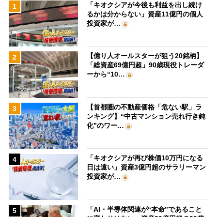
「キオクシアが今後も利益を出し続け
1
るかは分からない」資産11億円の個人
投資家が…
【億り人オールスターが狙う20銘柄】
2
「総資産69億円超」90歳現役トレーダ
ーから“10…
【首都圏の不動産価格「危ない駅」ラ
3
ンキング】“中古マンション売れ行き鈍
化”のワー…
「キオクシアが再び株価10万円になる
4
日は遠い」資産3億円超のサラリーマン
投資家が…
「AI・半導体関連が“本命”であること
5