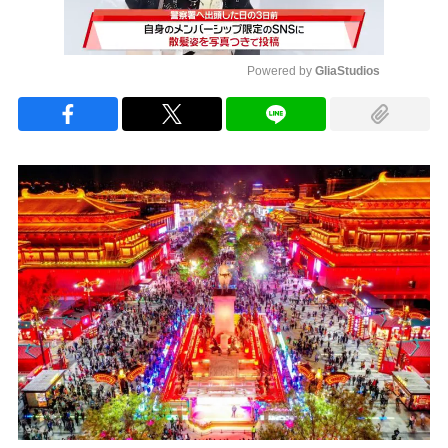
Powered by 
GliaStudios
Mute