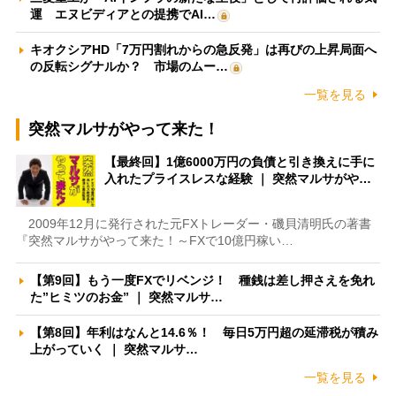
運 エヌビディアとの提携でAI…
キオクシアHD「7万円割れからの急反発」は再びの上昇局面へ
の反転シグナルか？ 市場のムー…
一覧を見る
突然マルサがやって来た！
【最終回】1億6000万円の負債と引き換えに手に
入れたプライスレスな経験 ｜ 突然マルサがや…
2009年12月に発行された元FXトレーダー・磯貝清明氏の著書
『突然マルサがやって来た！～FXで10億円稼い…
【第9回】もう一度FXでリベンジ！ 種銭は差し押さえを免れ
た”ヒミツのお金” ｜ 突然マルサ…
【第8回】年利はなんと14.6％！ 毎日5万円超の延滞税が積み
上がっていく ｜ 突然マルサ…
一覧を見る