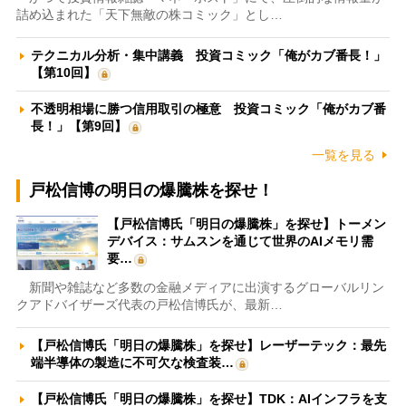
詰め込まれた「天下無敵の株コミック」とし…
テクニカル分析・集中講義 投資コミック「俺がカブ番長！」
【第10回】
不透明相場に勝つ信用取引の極意 投資コミック「俺がカブ番
長！」【第9回】
一覧を見る
戸松信博の明日の爆騰株を探せ！
【戸松信博氏「明日の爆騰株」を探せ】トーメン
デバイス：サムスンを通じて世界のAIメモリ需
要…
新聞や雑誌など多数の金融メディアに出演するグローバルリン
クアドバイザーズ代表の戸松信博氏が、最新…
【戸松信博氏「明日の爆騰株」を探せ】レーザーテック：最先
端半導体の製造に不可欠な検査装…
【戸松信博氏「明日の爆騰株」を探せ】TDK：AIインフラを支