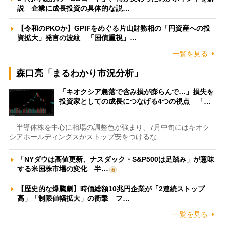
説 企業に成長投資の具体的な説…
【令和のPKOか】GPIFをめぐる片山財務相の「円資産への投
資拡大」発言の波紋 「国債重視」…
一覧を見る
森口亮「まるわかり市況分析」
「キオクシア急落で含み損が膨らんで…」損失を
投資家としての成長につなげる4つの視点 「…
半導体株を中心に相場の調整色が強まり、7月中旬にはキオク
シアホールディングスがストップ安をつけるな…
「NYダウは高値更新、ナスダック・S&P500は足踏み」が意味
する米国株市場の変化 半…
【歴史的な爆騰劇】時価総額10兆円企業が「2連続ストップ
高」「制限値幅拡大」の衝撃 フ…
一覧を見る