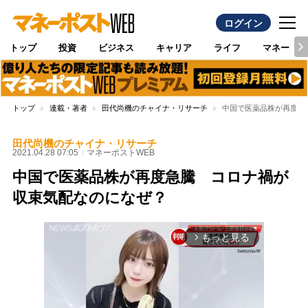
ログイン
トップ
投資
ビジネス
キャリア
ライフ
マネー
トップ
連載・著者
田代尚機のチャイナ・リサーチ
中国で医薬品株が再度急
田代尚機のチャイナ・リサーチ
2021.04.28 07:05
マネーポストWEB
中国で医薬品株が再度急騰 コロナ禍が
収束気配なのになぜ？
もっと見る
arrow_forward_ios