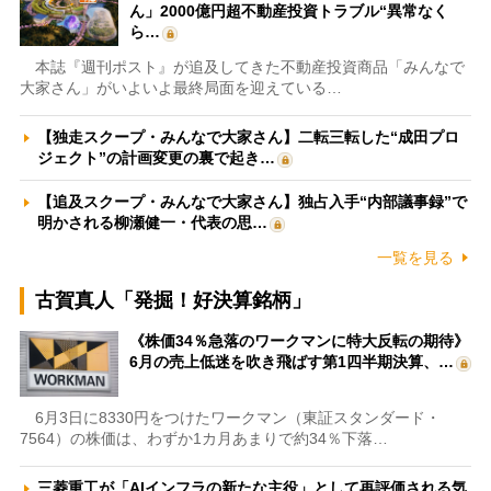
ん」2000億円超不動産投資トラブル“異常なく
ら…
本誌『週刊ポスト』が追及してきた不動産投資商品「みんなで
大家さん」がいよいよ最終局面を迎えている…
【独走スクープ・みんなで大家さん】二転三転した“成田プロ
ジェクト”の計画変更の裏で起き…
【追及スクープ・みんなで大家さん】独占入手“内部議事録”で
明かされる柳瀬健一・代表の思…
一覧を見る
古賀真人「発掘！好決算銘柄」
《株価34％急落のワークマンに特大反転の期待》
6月の売上低迷を吹き飛ばす第1四半期決算、…
6月3日に8330円をつけたワークマン（東証スタンダード・
7564）の株価は、わずか1カ月あまりで約34％下落…
三菱重工が「AIインフラの新たな主役」として再評価される気