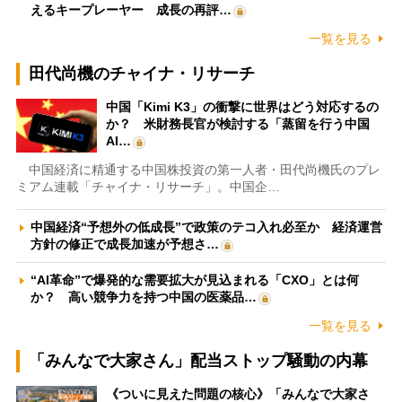
えるキープレーヤー 成長の再評…
一覧を見る
田代尚機のチャイナ・リサーチ
中国「Kimi K3」の衝撃に世界はどう対応するの
か？ 米財務長官が検討する「蒸留を行う中国
AI…
中国経済に精通する中国株投資の第一人者・田代尚機氏のプレ
ミアム連載「チャイナ・リサーチ」。中国企…
中国経済“予想外の低成長”で政策のテコ入れ必至か 経済運営
方針の修正で成長加速が予想さ…
“AI革命”で爆発的な需要拡大が見込まれる「CXO」とは何
か？ 高い競争力を持つ中国の医薬品…
一覧を見る
「みんなで大家さん」配当ストップ騒動の内幕
《ついに見えた問題の核心》「みんなで大家さ