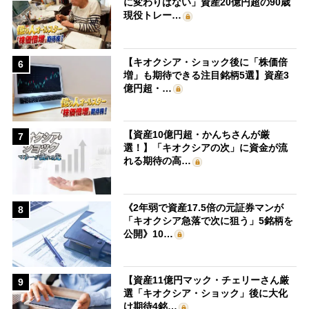
に変わりはない」資産20億円超の90歳
現役トレー…
【キオクシア・ショック後に「株価倍
6
増」も期待できる注目銘柄5選】資産3
億円超・…
【資産10億円超・かんちさんが厳
7
選！】「キオクシアの次」に資金が流
れる期待の高…
《2年弱で資産17.5倍の元証券マンが
8
「キオクシア急落で次に狙う」5銘柄を
公開》10…
【資産11億円マック・チェリーさん厳
9
選「キオクシア・ショック」後に大化
け期待4銘…