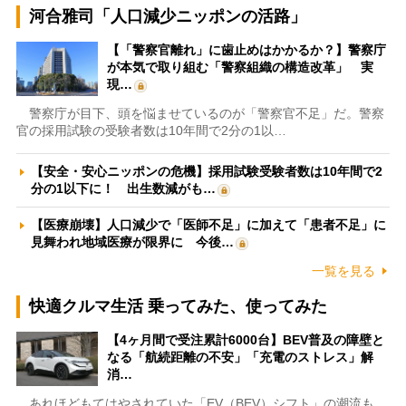
河合雅司「人口減少ニッポンの活路」
【「警察官離れ」に歯止めはかかるか？】警察庁
が本気で取り組む「警察組織の構造改革」 実
現…
警察庁が目下、頭を悩ませているのが「警察官不足」だ。警察
官の採用試験の受験者数は10年間で2分の1以…
【安全・安心ニッポンの危機】採用試験受験者数は10年間で2
分の1以下に！ 出生数減がも…
【医療崩壊】人口減少で「医師不足」に加えて「患者不足」に
見舞われ地域医療が限界に 今後…
一覧を見る
快適クルマ生活 乗ってみた、使ってみた
【4ヶ月間で受注累計6000台】BEV普及の障壁と
なる「航続距離の不安」「充電のストレス」解
消…
あれほどもてはやされていた「EV（BEV）シフト」の潮流も、