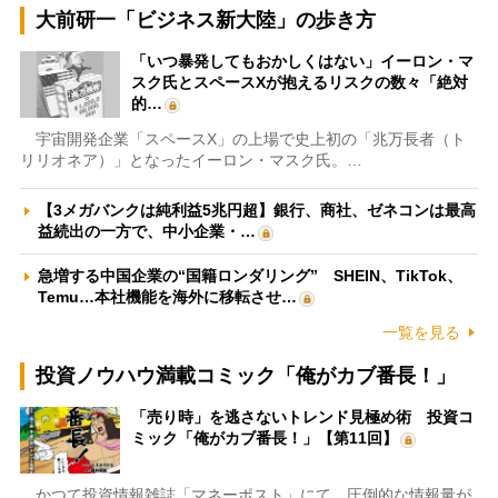
大前研一「ビジネス新大陸」の歩き方
「いつ暴発してもおかしくはない」イーロン・マ
スク氏とスペースXが抱えるリスクの数々「絶対
的…
宇宙開発企業「スペースX」の上場で史上初の「兆万長者（ト
リリオネア）」となったイーロン・マスク氏。…
【3メガバンクは純利益5兆円超】銀行、商社、ゼネコンは最高
益続出の一方で、中小企業・…
急増する中国企業の“国籍ロンダリング” SHEIN、TikTok、
Temu…本社機能を海外に移転させ…
一覧を見る
投資ノウハウ満載コミック「俺がカブ番長！」
「売り時」を逃さないトレンド見極め術 投資コ
ミック「俺がカブ番長！」【第11回】
かつて投資情報雑誌「マネーポスト」にて、圧倒的な情報量が