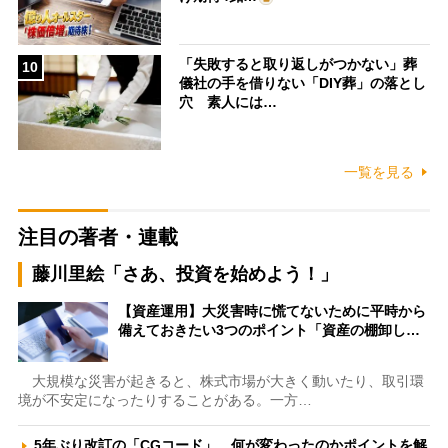
「失敗すると取り返しがつかない」葬
10
儀社の手を借りない「DIY葬」の落とし
穴 素人には…
一覧を見る
注目の著者・連載
藤川里絵「さあ、投資を始めよう！」
【資産運用】大災害時に慌てないために平時から
備えておきたい3つのポイント「資産の棚卸し…
大規模な災害が起きると、株式市場が大きく動いたり、取引環
境が不安定になったりすることがある。一方…
5年ぶり改訂の「CGコード」、何が変わったのかポイントを解