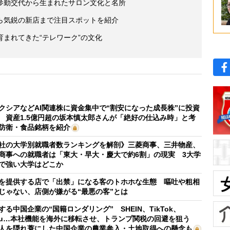
参勤交代から生まれたサロン文化と名所
ら気鋭の新店まで注目スポットを紹介
まれてきた“テレワーク”の文化
クシアなどAI関連株に資金集中で“割安になった成長株”に投資
 資産1.5億円超の坂本慎太郎さんが「絶好の仕込み時」と考
防衛・食品銘柄を紹介
社の大学別就職者数ランキングを解剖》三菱商事、三井物産、
商事への就職者は「東大・早大・慶大で約6割」の現実 3大学
で強い大学はどこか
を提供する店で「出禁」になる客のトホホな生態 嘔吐や粗相
じゃない、店側が嫌がる“最悪の客”とは
する中国企業の“国籍ロンダリング” SHEIN、TikTok、
mu…本社機能を海外に移転させ、トランプ関税の回避を狙う
人を隠れ蓑にした中国企業の農業参入・土地取得への懸念も