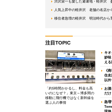
渋沢栄一も愛した避暑地・軽井沢 
人気上昇中の軽井沢 老舗の名店か
移住者急増の軽井沢 明治時代から育
注目TOPIC
キオ
妙味
える
《商
住友
以外
「約5時間かかるし、料金も高
お酒
いのになぜ？」東京～博多間の
だけ
移動に飛行機ではなく新幹線を
急増
選ぶ人の事情
Te
現地