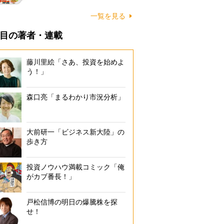
一覧を見る
目の著者・連載
藤川里絵「さあ、投資を始めよ
う！」
森口亮「まるわかり市況分析」
大前研一「ビジネス新大陸」の
歩き方
投資ノウハウ満載コミック「俺
がカブ番長！」
ブリヂストンの保養所（撮影／太田真三）
戸松信博の明日の爆騰株を探
せ！