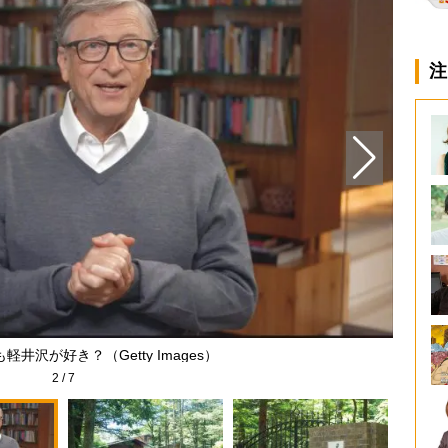
注
井沢が好き？（Getty Images）
2
/
7