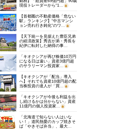
銘柄】「総資産69億円超」90歳
現役トレーダーから“1…
【首都圏の不動産価格「危ない
駅」ランキング】“中古マンシ
ョン売れ行き鈍化”のワ…
【天下統一を見据えた豊臣兄弟
の経済政策】秀吉が弟・秀長を
紀伊に転封した納得の事…
「キオクシアが再び株価10万円
になる日は遠い」資産3億円超
のサラリーマン投資家…
【キオクシアが「配当」導入
へ】それでも資産10億円超の配
当株投資の達人が「買…
「キオクシアが今後も利益を出
し続けるかは分からない」資産
11億円の個人投資家…
「北海道で知らない人はいな
い！」道民熱愛のカップ焼きそ
ば「やきそば弁当」、最大…