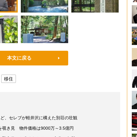
本文に戻る
移住
など、セレブが軽井沢に構えた別荘の壮観
き見 物件価格は9000万～3.5億円