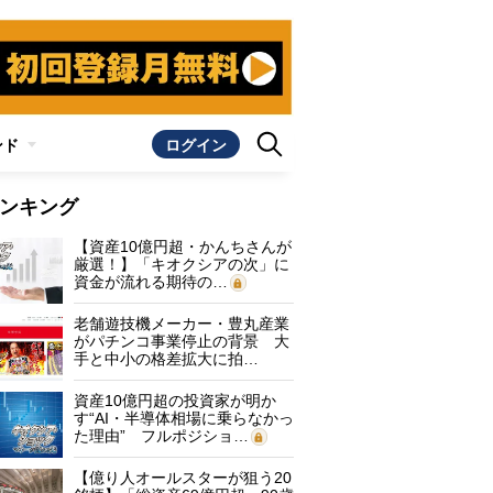
ンド
ログイン
ンキング
【資産10億円超・かんちさんが
厳選！】「キオクシアの次」に
資金が流れる期待の…
老舗遊技機メーカー・豊丸産業
がパチンコ事業停止の背景 大
手と中小の格差拡大に拍…
資産10億円超の投資家が明か
す“AI・半導体相場に乗らなかっ
た理由” フルポジショ…
【億り人オールスターが狙う20