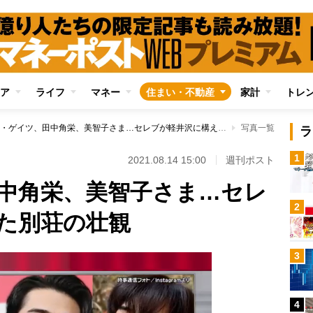
ア
ライフ
マネー
住まい・不動産
家計
トレ
ビル・ゲイツ、田中角栄、美智子さま…セレブが軽井沢に構えた別荘の壮観
写真一覧
ラ
1
2021.08.14 15:00
週刊ポスト
中角栄、美智子さま…セレ
2
た別荘の壮観
3
4