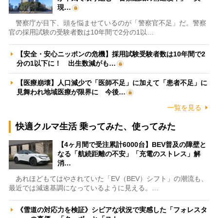
現…
警察庁が目下、頭を悩ませているのが「警察官不足」だ。警察
官の採用試験の受験者数は10年間で2分の1以…
【安全・安心ニッポンの危機】採用試験受験者数は10年間で2
分の1以下に！ 出生数減がも…
【医療崩壊】人口減少で「医師不足」に加えて「患者不足」に
見舞われ地域医療が限界に 今後…
一覧を見る
快適クルマ生活 乗ってみた、使ってみた
【4ヶ月間で受注累計6000台】BEV普及の障壁と
なる「航続距離の不安」「充電のストレス」解
消…
あれほどもてはやされていた「EV（BEV）シフト」の潮流も、
最近では減速基調になっているように見える。…
《雪道の対応力を検証》シビアな状況で実感した「フォレスタ