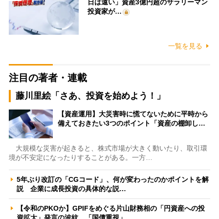
日は遠い」資産3億円超のサラリーマン
投資家が…
一覧を見る
注目の著者・連載
藤川里絵「さあ、投資を始めよう！」
【資産運用】大災害時に慌てないために平時から
備えておきたい3つのポイント「資産の棚卸し…
大規模な災害が起きると、株式市場が大きく動いたり、取引環
境が不安定になったりすることがある。一方…
5年ぶり改訂の「CGコード」、何が変わったのかポイントを解
説 企業に成長投資の具体的な説…
【令和のPKOか】GPIFをめぐる片山財務相の「円資産への投
資拡大」発言の波紋 「国債重視」…