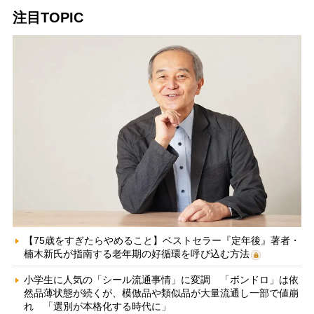
注目TOPIC
【75歳をすぎたらやめること】ベストセラー『定年後』著者・
楠木新氏が指南する老年期の好循環を呼び込む方法
小学生に人気の「シール流通事情」に変調 「ボンドロ」は依
然品薄状態が続くが、模倣品や類似品が大量流通し一部で値崩
れ 「選別が本格化する時代に」