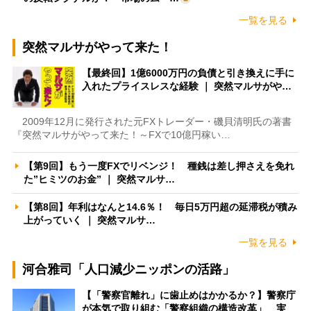
一覧を見る
突然マルサがやって来た！
【最終回】1億6000万円の負債と引き換えに手に
入れたプライスレスな経験 ｜ 突然マルサがや…
2009年12月に発行された元FXトレーダー・磯貝清明氏の著書
『突然マルサがやって来た！～FXで10億円稼い…
【第9回】もう一度FXでリベンジ！ 種銭は差し押さえを免れ
た”ヒミツのお金” ｜ 突然マルサ…
【第8回】年利はなんと14.6％！ 毎日5万円超の延滞税が積み
上がっていく ｜ 突然マルサ…
一覧を見る
河合雅司「人口減少ニッポンの活路」
【「警察官離れ」に歯止めはかかるか？】警察庁
が本気で取り組む「警察組織の構造改革」 実