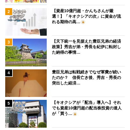
【資産10億円超・かんちさんが厳
2
選！】「キオクシアの次」に資金が流
れる期待の高…
【天下統一を見据えた豊臣兄弟の経済
3
政策】秀吉が弟・秀長を紀伊に転封し
た納得の事情…
豊臣兄弟は転戦続きでなぜ軍費が続い
4
たのか？ 信長亡き後、秀吉・秀長の
突出した経済…
【キオクシアが「配当」導入へ】それ
5
でも資産10億円超の配当株投資の達人
が「買う…