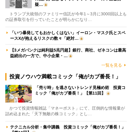
疑…
トランプ大統領のファミリー信託が今年1～3月に3000回以上も
の証券取引を行っていたことが明らかになり…
「いつ暴発してもおかしくはない」イーロン・マスク氏とスペ
ースXが抱えるリスクの数々「絶対…
【3メガバンクは純利益5兆円超】銀行、商社、ゼネコンは最高
益続出の一方で、中小企業・…
一覧を見る
投資ノウハウ満載コミック「俺がカブ番長！」
「売り時」を逃さないトレンド見極め術 投資コ
ミック「俺がカブ番長！」【第11回】
かつて投資情報雑誌「マネーポスト」にて、圧倒的な情報量が
詰め込まれた「天下無敵の株コミック」とし…
テクニカル分析・集中講義 投資コミック「俺がカブ番長！」