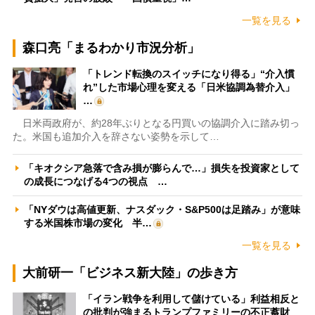
一覧を見る
森口亮「まるわかり市況分析」
「トレンド転換のスイッチになり得る」“介入慣
れ”した市場心理を変える「日米協調為替介入」
…
日米両政府が、約28年ぶりとなる円買いの協調介入に踏み切っ
た。米国も追加介入を辞さない姿勢を示して…
「キオクシア急落で含み損が膨らんで…」損失を投資家として
の成長につなげる4つの視点 …
「NYダウは高値更新、ナスダック・S&P500は足踏み」が意味
する米国株市場の変化 半…
一覧を見る
大前研一「ビジネス新大陸」の歩き方
「イラン戦争を利用して儲けている」利益相反と
の批判が強まるトランプファミリーの不正蓄財