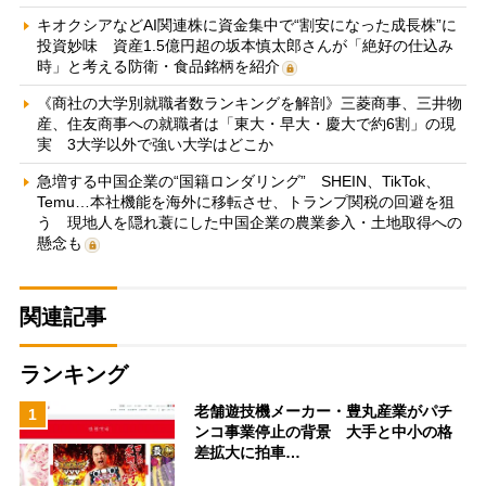
キオクシアなどAI関連株に資金集中で“割安になった成長株”に
投資妙味 資産1.5億円超の坂本慎太郎さんが「絶好の仕込み
時」と考える防衛・食品銘柄を紹介
《商社の大学別就職者数ランキングを解剖》三菱商事、三井物
産、住友商事への就職者は「東大・早大・慶大で約6割」の現
実 3大学以外で強い大学はどこか
急増する中国企業の“国籍ロンダリング” SHEIN、TikTok、
Temu…本社機能を海外に移転させ、トランプ関税の回避を狙
う 現地人を隠れ蓑にした中国企業の農業参入・土地取得への
懸念も
関連記事
ランキング
老舗遊技機メーカー・豊丸産業がパチ
1
ンコ事業停止の背景 大手と中小の格
差拡大に拍車…