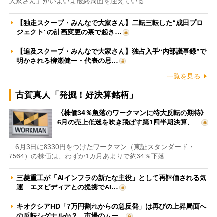
大家さん」がいよいよ最終局面を迎えている…
【独走スクープ・みんなで大家さん】二転三転した“成田プロ
ジェクト”の計画変更の裏で起き…
【追及スクープ・みんなで大家さん】独占入手“内部議事録”で
明かされる柳瀬健一・代表の思…
一覧を見る
古賀真人「発掘！好決算銘柄」
《株価34％急落のワークマンに特大反転の期待》
6月の売上低迷を吹き飛ばす第1四半期決算、…
6月3日に8330円をつけたワークマン（東証スタンダード・
7564）の株価は、わずか1カ月あまりで約34％下落…
三菱重工が「AIインフラの新たな主役」として再評価される気
運 エヌビディアとの提携でAI…
キオクシアHD「7万円割れからの急反発」は再びの上昇局面へ
の反転シグナルか？ 市場のムー…