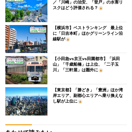
／「川崎」の治安、「登戸」の水害リ
スクはどう評価される？
【横浜市】ベストランキング 最上位
に「日吉本町」ほかグリーンライン沿
線駅が
【小田急vs京王vs田園都市】「浜田
山」「千歳船橋」は上位、「二子玉
川」「三軒屋」は圏外に
【東京都】「勝どき」「豊洲」ほか湾
岸エリア、副都心エリアへ乗り換えな
し駅が上位に