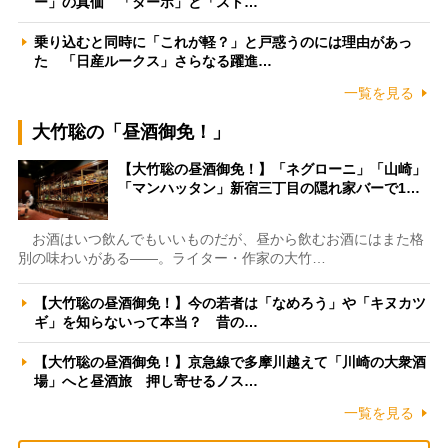
ー」の真価 「ターボ」と「スト…
乗り込むと同時に「これが軽？」と戸惑うのには理由があっ
た 「日産ルークス」さらなる躍進…
一覧を見る
大竹聡の「昼酒御免！」
【大竹聡の昼酒御免！】「ネグローニ」「山崎」
「マンハッタン」新宿三丁目の隠れ家バーで1…
お酒はいつ飲んでもいいものだが、昼から飲むお酒にはまた格
別の味わいがある――。ライター・作家の大竹…
【大竹聡の昼酒御免！】今の若者は「なめろう」や「キヌカツ
ギ」を知らないって本当？ 昔の…
【大竹聡の昼酒御免！】京急線で多摩川越えて「川崎の大衆酒
場」へと昼酒旅 押し寄せるノス…
一覧を見る