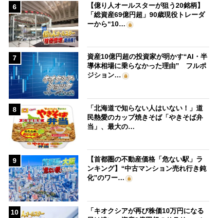
【億り人オールスターが狙う20銘柄】
6
「総資産69億円超」90歳現役トレーダ
ーから“10…
資産10億円超の投資家が明かす“AI・半
7
導体相場に乗らなかった理由” フルポ
ジション…
「北海道で知らない人はいない！」道
8
民熱愛のカップ焼きそば「やきそば弁
当」、最大の…
【首都圏の不動産価格「危ない駅」ラ
9
ンキング】“中古マンション売れ行き鈍
化”のワー…
「キオクシアが再び株価10万円になる
10