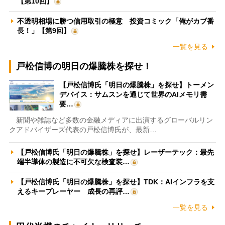
【第10回】
不透明相場に勝つ信用取引の極意 投資コミック「俺がカブ番
長！」【第9回】
一覧を見る
戸松信博の明日の爆騰株を探せ！
【戸松信博氏「明日の爆騰株」を探せ】トーメン
デバイス：サムスンを通じて世界のAIメモリ需
要…
新聞や雑誌など多数の金融メディアに出演するグローバルリン
クアドバイザーズ代表の戸松信博氏が、最新…
【戸松信博氏「明日の爆騰株」を探せ】レーザーテック：最先
端半導体の製造に不可欠な検査装…
【戸松信博氏「明日の爆騰株」を探せ】TDK：AIインフラを支
えるキープレーヤー 成長の再評…
一覧を見る