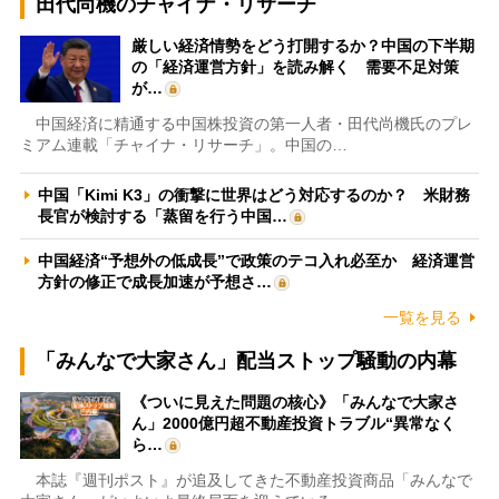
田代尚機のチャイナ・リサーチ
厳しい経済情勢をどう打開するか？中国の下半期
の「経済運営方針」を読み解く 需要不足対策
が…
中国経済に精通する中国株投資の第一人者・田代尚機氏のプレ
ミアム連載「チャイナ・リサーチ」。中国の…
中国「Kimi K3」の衝撃に世界はどう対応するのか？ 米財務
長官が検討する「蒸留を行う中国…
中国経済“予想外の低成長”で政策のテコ入れ必至か 経済運営
方針の修正で成長加速が予想さ…
一覧を見る
「みんなで大家さん」配当ストップ騒動の内幕
《ついに見えた問題の核心》「みんなで大家さ
ん」2000億円超不動産投資トラブル“異常なく
ら…
本誌『週刊ポスト』が追及してきた不動産投資商品「みんなで