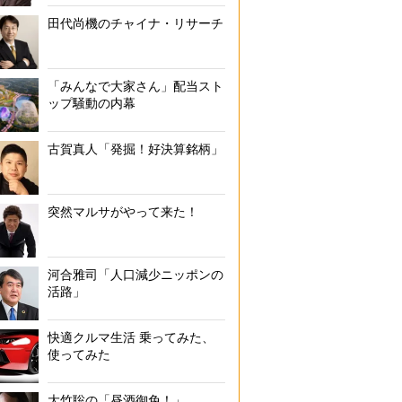
田代尚機のチャイナ・リサーチ
「みんなで大家さん」配当スト
ップ騒動の内幕
古賀真人「発掘！好決算銘柄」
突然マルサがやって来た！
河合雅司「人口減少ニッポンの
活路」
快適クルマ生活 乗ってみた、
使ってみた
大竹聡の「昼酒御免！」