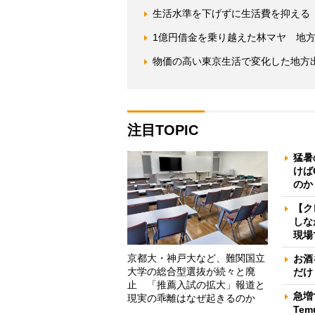
生活水準を下げずに生活費を抑える
1億円借金を乗り越えた林マヤ 地
物価の高い東京生活で変化した地方
注目TOPIC
猛暑
けば
のか
【ク
しな
現場
京都大・神戸大など、難関国立
お酒
大学の総合型選抜が続々と廃
だけ
止 「推薦入試の拡大」報道と
急増
現実の乖離はなぜ起きるのか
Te