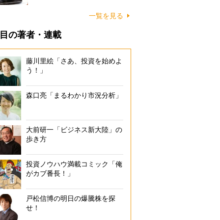
一覧を見る
目の著者・連載
藤川里絵「さあ、投資を始めよ
う！」
森口亮「まるわかり市況分析」
大前研一「ビジネス新大陸」の
歩き方
投資ノウハウ満載コミック「俺
がカブ番長！」
戸松信博の明日の爆騰株を探
せ！