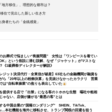
「地方移住」、理想的な都市は？
方移住で見出した新しい生き方
出身者たちの「金銭感覚」
のお葬式で悩ましい“喪服問題” 女性は「ワンピースを着てい
OK」という俗説に潜む誤解、なぜ「ジャケット」がマストな
？《1級葬祭ディレクターが解説》
レジット決済代行・全東信が破産】63社もの金融機関が融資を
がら「20年以上の粉飾決算」を見抜けなかったカラクリ 営業
では“自転車操業”の焦りも表出していた
を提供する店で「出禁」になる客のトホホな生態 嘔吐や粗相
じゃない、店側が嫌がる“最悪の客”とは
する中国企業の“国籍ロンダリング” SHEIN、TikTok、
mu…本社機能を海外に移転させ、トランプ関税の回避を狙う