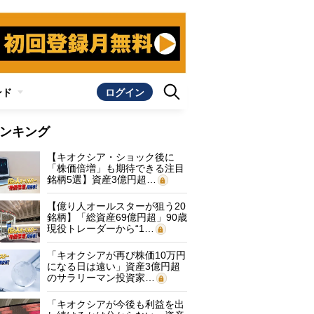
ンド
ログイン
ンキング
【キオクシア・ショック後に
「株価倍増」も期待できる注目
銘柄5選】資産3億円超…
【億り人オールスターが狙う20
銘柄】「総資産69億円超」90歳
現役トレーダーから“1…
「キオクシアが再び株価10万円
になる日は遠い」資産3億円超
のサラリーマン投資家…
「キオクシアが今後も利益を出