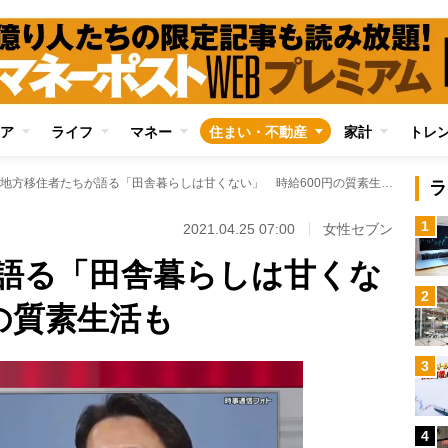
ア
ライフ
マネー
住まい・不動産
家計
トレ
地方移住者たちが語る「田舎暮らしは甘くない」 時給600円の質素生活も
ラ
1
2021.04.25 07:00
女性セブン
語る「田舎暮らしは甘くな
2
の質素生活も
3
4