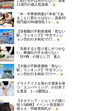
し続けるかは分からない」資産
11億円の個人投資家…
「AI・半導体関連が“本命”であ
ることに変わりはない」資産20
億円超の90歳現役トレ…
【首都圏の不動産価格「危ない
駅」ランキング】“中古マンシ
ョン売れ行き鈍化”のワ…
「失敗すると取り返しがつかな
い」葬儀社の手を借りない
「DIY葬」の落とし穴 素人
に…
【大阪の不動産価格「危ない
駅」ランキング】“中古マンシ
ョン売れ行き鈍化”のワー…
ドライアイスを使わず遺体を保
つ「エンバーミング」が日本で
も普及 1～2週間は…
【キオクシア・ショックの後に
狙う5銘柄】イベント投資家の
億り人・羽根英樹氏が…