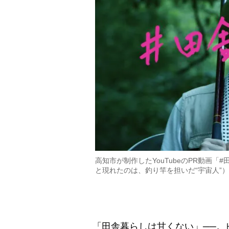
高知市が制作したYouTubeのPR動画
と現れたのは、釣り竿を担いだ“宇宙人”）
「田舎暮らしは甘くない」──。