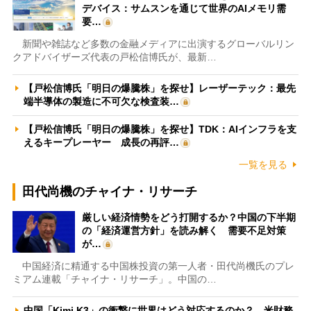
デバイス：サムスンを通じて世界のAIメモリ需
要…
新聞や雑誌など多数の金融メディアに出演するグローバルリン
クアドバイザーズ代表の戸松信博氏が、最新…
【戸松信博氏「明日の爆騰株」を探せ】レーザーテック：最先
端半導体の製造に不可欠な検査装…
【戸松信博氏「明日の爆騰株」を探せ】TDK：AIインフラを支
えるキープレーヤー 成長の再評…
一覧を見る
田代尚機のチャイナ・リサーチ
厳しい経済情勢をどう打開するか？中国の下半期
の「経済運営方針」を読み解く 需要不足対策
が…
中国経済に精通する中国株投資の第一人者・田代尚機氏のプレ
ミアム連載「チャイナ・リサーチ」。中国の…
中国「Kimi K3」の衝撃に世界はどう対応するのか？ 米財務