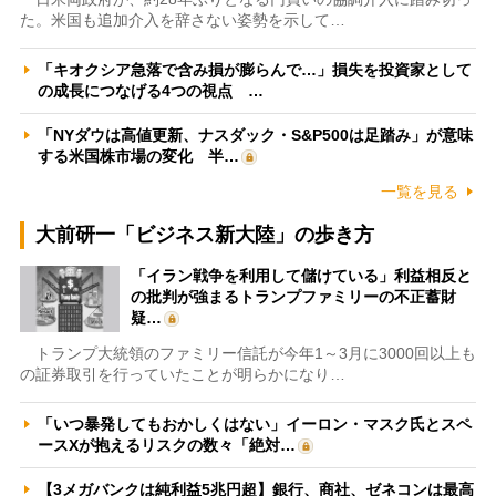
た。米国も追加介入を辞さない姿勢を示して…
「キオクシア急落で含み損が膨らんで…」損失を投資家として
の成長につなげる4つの視点 …
「NYダウは高値更新、ナスダック・S&P500は足踏み」が意味
する米国株市場の変化 半…
一覧を見る
大前研一「ビジネス新大陸」の歩き方
「イラン戦争を利用して儲けている」利益相反と
の批判が強まるトランプファミリーの不正蓄財
疑…
トランプ大統領のファミリー信託が今年1～3月に3000回以上も
の証券取引を行っていたことが明らかになり…
「いつ暴発してもおかしくはない」イーロン・マスク氏とスペ
ースXが抱えるリスクの数々「絶対…
【3メガバンクは純利益5兆円超】銀行、商社、ゼネコンは最高