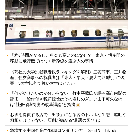
「約5時間かかるし、料金も高いのになぜ？」東京～博多間の
移動に飛行機ではなく新幹線を選ぶ人の事情
《商社の大学別就職者数ランキングを解剖》三菱商事、三井物
産、住友商事への就職者は「東大・早大・慶大で約6割」の現
実 3大学以外で強い大学はどこか
「何がやりたいのか分からない」竹中平蔵氏が語る高市内閣の
評価 「給付付き税額控除はその場しのぎ」いま不可欠なの
は“社会保障制度の改革議論”と指摘
お酒を提供する店で「出禁」になる客のトホホな生態 嘔吐や
粗相だけじゃない、店側が嫌がる“最悪の客”とは
急増する中国企業の“国籍ロンダリング” SHEIN、TikTok、