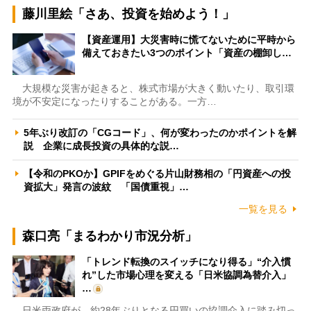
藤川里絵「さあ、投資を始めよう！」
【資産運用】大災害時に慌てないために平時から
備えておきたい3つのポイント「資産の棚卸し…
大規模な災害が起きると、株式市場が大きく動いたり、取引環
境が不安定になったりすることがある。一方…
5年ぶり改訂の「CGコード」、何が変わったのかポイントを解
説 企業に成長投資の具体的な説…
【令和のPKOか】GPIFをめぐる片山財務相の「円資産への投
資拡大」発言の波紋 「国債重視」…
一覧を見る
森口亮「まるわかり市況分析」
「トレンド転換のスイッチになり得る」“介入慣
れ”した市場心理を変える「日米協調為替介入」
…
日米両政府が、約28年ぶりとなる円買いの協調介入に踏み切っ