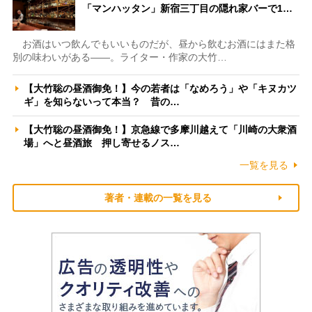
「マンハッタン」新宿三丁目の隠れ家バーで1…
お酒はいつ飲んでもいいものだが、昼から飲むお酒にはまた格
別の味わいがある――。ライター・作家の大竹…
【大竹聡の昼酒御免！】今の若者は「なめろう」や「キヌカツ
ギ」を知らないって本当？ 昔の…
【大竹聡の昼酒御免！】京急線で多摩川越えて「川崎の大衆酒
場」へと昼酒旅 押し寄せるノス…
一覧を見る
著者・連載の一覧を見る