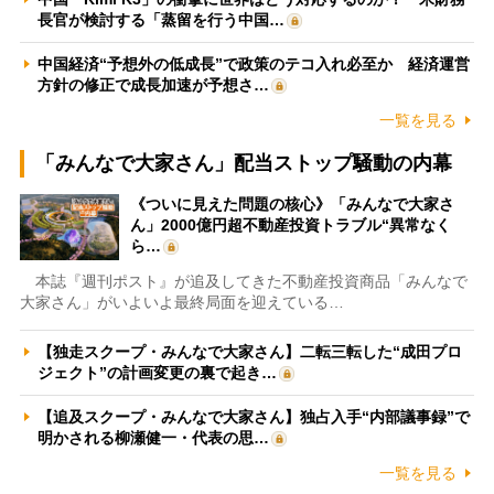
長官が検討する「蒸留を行う中国…
中国経済“予想外の低成長”で政策のテコ入れ必至か 経済運営
方針の修正で成長加速が予想さ…
一覧を見る
「みんなで大家さん」配当ストップ騒動の内幕
《ついに見えた問題の核心》「みんなで大家さ
ん」2000億円超不動産投資トラブル“異常なく
ら…
本誌『週刊ポスト』が追及してきた不動産投資商品「みんなで
大家さん」がいよいよ最終局面を迎えている…
【独走スクープ・みんなで大家さん】二転三転した“成田プロ
ジェクト”の計画変更の裏で起き…
【追及スクープ・みんなで大家さん】独占入手“内部議事録”で
明かされる柳瀬健一・代表の思…
一覧を見る