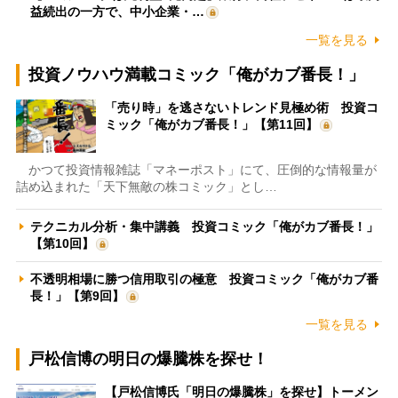
益続出の一方で、中小企業・…
一覧を見る
投資ノウハウ満載コミック「俺がカブ番長！」
「売り時」を逃さないトレンド見極め術 投資コ
ミック「俺がカブ番長！」【第11回】
かつて投資情報雑誌「マネーポスト」にて、圧倒的な情報量が
詰め込まれた「天下無敵の株コミック」とし…
テクニカル分析・集中講義 投資コミック「俺がカブ番長！」
【第10回】
不透明相場に勝つ信用取引の極意 投資コミック「俺がカブ番
長！」【第9回】
一覧を見る
戸松信博の明日の爆騰株を探せ！
【戸松信博氏「明日の爆騰株」を探せ】トーメン