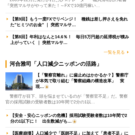
『突然マルサがやって来た！～FXで10億円稼い…
【第9回】もう一度FXでリベンジ！ 種銭は差し押さえを免れ
た”ヒミツのお金” ｜ 突然マルサ…
【第8回】年利はなんと14.6％！ 毎日5万円超の延滞税が積み
上がっていく ｜ 突然マルサ…
一覧を見る
河合雅司「人口減少ニッポンの活路」
【「警察官離れ」に歯止めはかかるか？】警察庁
が本気で取り組む「警察組織の構造改革」 実
現…
警察庁が目下、頭を悩ませているのが「警察官不足」だ。警察
官の採用試験の受験者数は10年間で2分の1以…
【安全・安心ニッポンの危機】採用試験受験者数は10年間で2
分の1以下に！ 出生数減がも…
【医療崩壊】人口減少で「医師不足」に加えて「患者不足」に