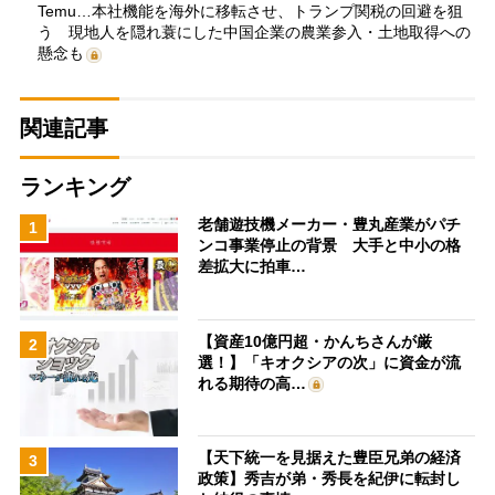
Temu…本社機能を海外に移転させ、トランプ関税の回避を狙
う 現地人を隠れ蓑にした中国企業の農業参入・土地取得への
懸念も
関連記事
ランキング
老舗遊技機メーカー・豊丸産業がパチ
1
ンコ事業停止の背景 大手と中小の格
差拡大に拍車…
【資産10億円超・かんちさんが厳
2
選！】「キオクシアの次」に資金が流
れる期待の高…
【天下統一を見据えた豊臣兄弟の経済
3
政策】秀吉が弟・秀長を紀伊に転封し