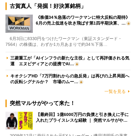
古賀真人「発掘！好決算銘柄」
《株価34％急落のワークマンに特大反転の期待》
6月の売上低迷を吹き飛ばす第1四半期決算、…
6月3日に8330円をつけたワークマン（東証スタンダード・
7564）の株価は、わずか1カ月あまりで約34％下落…
三菱重工が「AIインフラの新たな主役」として再評価される気
運 エヌビディアとの提携でAI…
キオクシアHD「7万円割れからの急反発」は再びの上昇局面へ
の反転シグナルか？ 市場のムー…
一覧を見る
突然マルサがやって来た！
【最終回】1億6000万円の負債と引き換えに手に
入れたプライスレスな経験 ｜ 突然マルサがや…
2009年12月に発行された元FXトレーダー・磯貝清明氏の著書