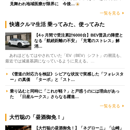
見舞われ地域医療が限界に 今後…
一覧を見る
快適クルマ生活 乗ってみた、使ってみた
【4ヶ月間で受注累計6000台】BEV普及の障壁と
なる「航続距離の不安」「充電のストレス」解
消…
あれほどもてはやされていた「EV（BEV）シフト」の潮流も、
最近では減速基調になっているように見える。…
《雪道の対応力を検証》シビアな状況で実感した「フォレスタ
ー」の真価 「ターボ」と「スト…
乗り込むと同時に「これが軽？」と戸惑うのには理由があっ
た 「日産ルークス」さらなる躍進…
一覧を見る
大竹聡の「昼酒御免！」
【大竹聡の昼酒御免！】「ネグローニ」「山崎」