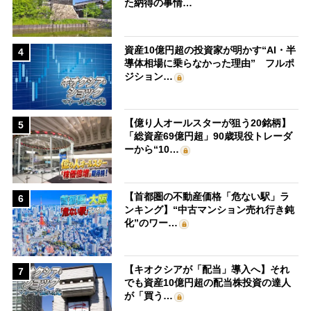
た納得の事情…
資産10億円超の投資家が明かす“AI・半
4
導体相場に乗らなかった理由” フルポ
ジション…
【億り人オールスターが狙う20銘柄】
5
「総資産69億円超」90歳現役トレーダ
ーから“10…
【首都圏の不動産価格「危ない駅」ラ
6
ンキング】“中古マンション売れ行き鈍
化”のワー…
【キオクシアが「配当」導入へ】それ
7
でも資産10億円超の配当株投資の達人
が「買う…