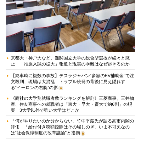
京都大・神戸大など、難関国立大学の総合型選抜が続々と廃
止 「推薦入試の拡大」報道と現実の乖離はなぜ起きるのか
【納車時に複数の事故】テスラジャパン“多額のEV補助金”で注
文殺到、現場は大混乱 トラブル続発の背後に見え隠れす
る“イーロンの右腕”の影
《商社の大学別就職者数ランキングを解剖》三菱商事、三井物
産、住友商事への就職者は「東大・早大・慶大で約6割」の現
実 3大学以外で強い大学はどこか
「何がやりたいのか分からない」竹中平蔵氏が語る高市内閣の
評価 「給付付き税額控除はその場しのぎ」いま不可欠なの
は“社会保障制度の改革議論”と指摘