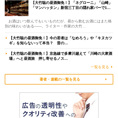
【大竹聡の昼酒御免！】「ネグローニ」「山崎」
「マンハッタン」新宿三丁目の隠れ家バーで1…
お酒はいつ飲んでもいいものだが、昼から飲むお酒にはまた格
別の味わいがある――。ライター・作家の大竹…
【大竹聡の昼酒御免！】今の若者は「なめろう」や「キヌカツ
ギ」を知らないって本当？ 昔の…
【大竹聡の昼酒御免！】京急線で多摩川越えて「川崎の大衆酒
場」へと昼酒旅 押し寄せるノス…
一覧を見る
著者・連載の一覧を見る