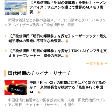
【戸松信博氏「明日の爆騰株」を探せ】トーメン
デバイス：サムスンを通じて世界のAIメモリ需
要…
新聞や雑誌など多数の金融メディアに出演するグローバルリン
クアドバイザーズ代表の戸松信博氏が、最新…
【戸松信博氏「明日の爆騰株」を探せ】レーザーテック：最先
端半導体の製造に不可欠な検査装…
【戸松信博氏「明日の爆騰株」を探せ】TDK：AIインフラを支
えるキープレーヤー 成長の再評…
一覧を見る
田代尚機のチャイナ・リサーチ
中国「Kimi K3」の衝撃に世界はどう対応するの
か？ 米財務長官が検討する「蒸留を行う中国
AI…
中国経済に精通する中国株投資の第一人者・田代尚機氏のプレ
ミアム連載「チャイナ・リサーチ」。中国企…