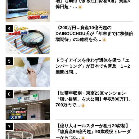
増」も期待できる注目銘柄5選】資産3
億円超・…
《200万円→資産10億円超の
4
DAIBOUCHOU氏が「年末までに株価倍
増期待」の5銘柄を公…
ドライアイスを使わず遺体を保つ「エ
5
ンバーミング」が日本でも普及 1～2
週間は問…
【世帯年収別・東京23区マンション
6
「狙い目駅」を大公開】年収500万円、
700万円で…
【億り人オールスターが狙う20銘柄】
7
「総資産69億円超」90歳現役トレーダ
ーから“10…