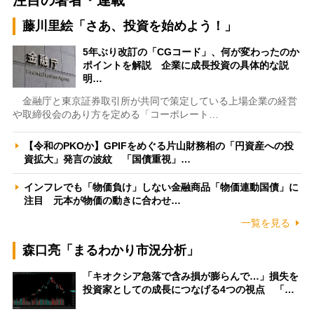
藤川里絵「さあ、投資を始めよう！」
5年ぶり改訂の「CGコード」、何が変わったのか
ポイントを解説 企業に成長投資の具体的な説
明…
金融庁と東京証券取引所が共同で策定している上場企業の経営
や取締役会のあり方を定める「コーポレート…
【令和のPKOか】GPIFをめぐる片山財務相の「円資産への投
資拡大」発言の波紋 「国債重視」…
インフレでも「物価負け」しない金融商品「物価連動国債」に
注目 元本が物価の動きに合わせ…
一覧を見る
森口亮「まるわかり市況分析」
「キオクシア急落で含み損が膨らんで…」損失を
投資家としての成長につなげる4つの視点 「…