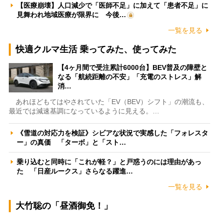
【医療崩壊】人口減少で「医師不足」に加えて「患者不足」に
見舞われ地域医療が限界に 今後…
一覧を見る
快適クルマ生活 乗ってみた、使ってみた
【4ヶ月間で受注累計6000台】BEV普及の障壁と
なる「航続距離の不安」「充電のストレス」解
消…
あれほどもてはやされていた「EV（BEV）シフト」の潮流も、
最近では減速基調になっているように見える。…
《雪道の対応力を検証》シビアな状況で実感した「フォレスタ
ー」の真価 「ターボ」と「スト…
乗り込むと同時に「これが軽？」と戸惑うのには理由があっ
た 「日産ルークス」さらなる躍進…
一覧を見る
大竹聡の「昼酒御免！」