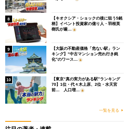
【キオクシア・ショックの後に狙う5銘
8
柄】イベント投資家の億り人・羽根英
樹氏が厳…
【大阪の不動産価格「危ない駅」ラン
9
キング】“中古マンション売れ行き鈍
化”のワース…
【東京“真の実力がある駅”ランキング
10
70】1位・代々木上原、2位・水天宮
前… 人口増…
一覧を見る
注目の著者・連載