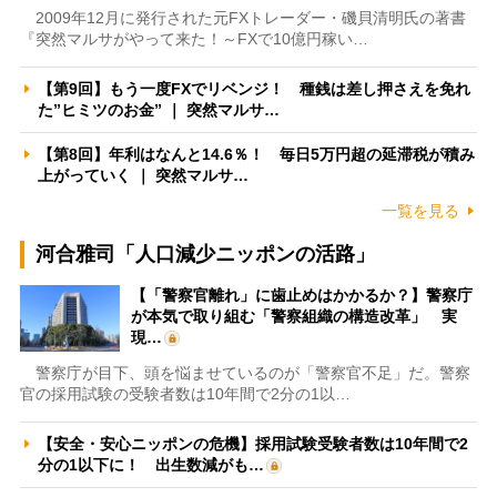
2009年12月に発行された元FXトレーダー・磯貝清明氏の著書
『突然マルサがやって来た！～FXで10億円稼い…
【第9回】もう一度FXでリベンジ！ 種銭は差し押さえを免れ
た”ヒミツのお金” ｜ 突然マルサ…
【第8回】年利はなんと14.6％！ 毎日5万円超の延滞税が積み
上がっていく ｜ 突然マルサ…
一覧を見る
河合雅司「人口減少ニッポンの活路」
【「警察官離れ」に歯止めはかかるか？】警察庁
が本気で取り組む「警察組織の構造改革」 実
現…
警察庁が目下、頭を悩ませているのが「警察官不足」だ。警察
官の採用試験の受験者数は10年間で2分の1以…
【安全・安心ニッポンの危機】採用試験受験者数は10年間で2
分の1以下に！ 出生数減がも…