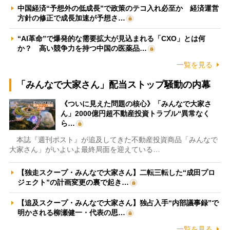
中国経済“予想外の低成長”で政策のテコ入れ必至か 経済運営
方針の修正で成長加速が予想さ…
“AI革命”で爆発的な需要拡大が見込まれる「CXO」とは何
か？ 高い競争力を持つ中国の医薬品…
一覧を見る
「みんなで大家さん」配当ストップ騒動の内幕
《ついに見えた問題の核心》「みんなで大家さ
ん」2000億円超不動産投資トラブル“異常なく
ら…
本誌『週刊ポスト』が追及してきた不動産投資商品「みんなで
大家さん」がいよいよ最終局面を迎えている…
【独走スクープ・みんなで大家さん】二転三転した“成田プロ
ジェクト”の計画変更の裏で起き…
【追及スクープ・みんなで大家さん】独占入手“内部議事録”で
明かされる柳瀬健一・代表の思…
一覧を見る