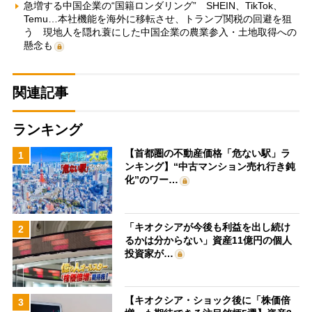
急増する中国企業の“国籍ロンダリング” SHEIN、TikTok、
Temu…本社機能を海外に移転させ、トランプ関税の回避を狙
う 現地人を隠れ蓑にした中国企業の農業参入・土地取得への
懸念も
関連記事
ランキング
【首都圏の不動産価格「危ない駅」ラ
1
ンキング】“中古マンション売れ行き鈍
化”のワー…
「キオクシアが今後も利益を出し続け
2
るかは分からない」資産11億円の個人
投資家が…
【キオクシア・ショック後に「株価倍
3