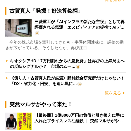
古賀真人「発掘！好決算銘柄」
三菱重工が「AIインフラの新たな主役」として再
評価される気運 エヌビディアとの提携でAIデ…
今年の株式市場を牽引してきたAI・半導体関連株に、調整の動
きが広がっている。そうしたなか、再び注目…
キオクシアHD「7万円割れからの急反発」は再びの上昇局面へ
の反転シグナルか？ 市場のムー…
《億り人・古賀真人氏が厳選》野村総合研究所だけじゃない！
「DX・省力化・円安」を追い風に…
一覧を見る
突然マルサがやって来た！
【最終回】1億6000万円の負債と引き換えに手に
入れたプライスレスな経験 ｜ 突然マルサがや…