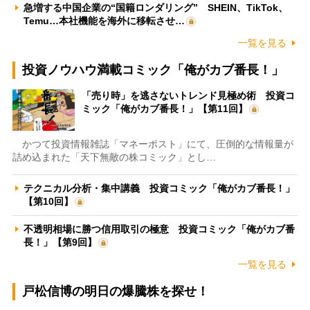
急増する中国企業の“国籍ロンダリング” SHEIN、TikTok、
Temu…本社機能を海外に移転させ…
一覧を見る
投資ノウハウ満載コミック「俺がカブ番長！」
「売り時」を逃さないトレンド見極め術 投資コ
ミック「俺がカブ番長！」【第11回】
かつて投資情報雑誌「マネーポスト」にて、圧倒的な情報量が
詰め込まれた「天下無敵の株コミック」とし…
テクニカル分析・集中講義 投資コミック「俺がカブ番長！」
【第10回】
不透明相場に勝つ信用取引の極意 投資コミック「俺がカブ番
長！」【第9回】
一覧を見る
戸松信博の明日の爆騰株を探せ！