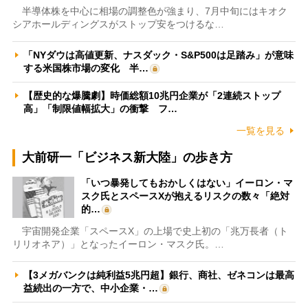
半導体株を中心に相場の調整色が強まり、7月中旬にはキオク
シアホールディングスがストップ安をつけるな…
「NYダウは高値更新、ナスダック・S&P500は足踏み」が意味
する米国株市場の変化 半…
【歴史的な爆騰劇】時価総額10兆円企業が「2連続ストップ
高」「制限値幅拡大」の衝撃 フ…
一覧を見る
大前研一「ビジネス新大陸」の歩き方
「いつ暴発してもおかしくはない」イーロン・マ
スク氏とスペースXが抱えるリスクの数々「絶対
的…
宇宙開発企業「スペースX」の上場で史上初の「兆万長者（ト
リリオネア）」となったイーロン・マスク氏。…
【3メガバンクは純利益5兆円超】銀行、商社、ゼネコンは最高
益続出の一方で、中小企業・…