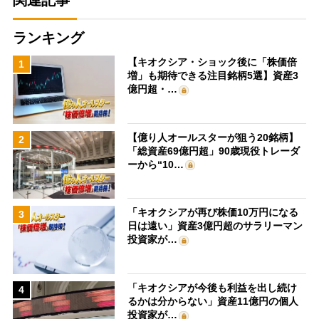
関連記事
ランキング
【キオクシア・ショック後に「株価倍
1
増」も期待できる注目銘柄5選】資産3
億円超・…
【億り人オールスターが狙う20銘柄】
2
「総資産69億円超」90歳現役トレーダ
ーから“10…
「キオクシアが再び株価10万円になる
3
日は遠い」資産3億円超のサラリーマン
投資家が…
「キオクシアが今後も利益を出し続け
4
るかは分からない」資産11億円の個人
投資家が…