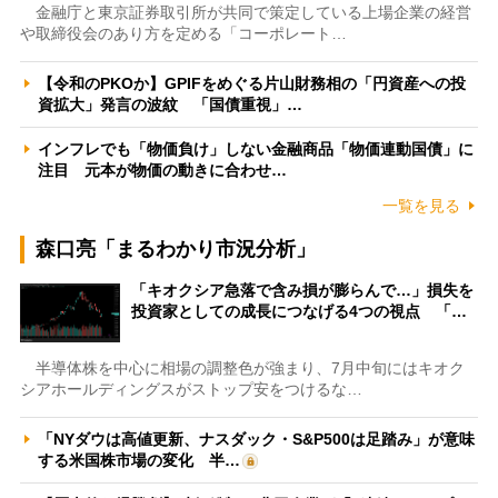
金融庁と東京証券取引所が共同で策定している上場企業の経営
や取締役会のあり方を定める「コーポレート…
【令和のPKOか】GPIFをめぐる片山財務相の「円資産への投
資拡大」発言の波紋 「国債重視」…
インフレでも「物価負け」しない金融商品「物価連動国債」に
注目 元本が物価の動きに合わせ…
一覧を見る
森口亮「まるわかり市況分析」
「キオクシア急落で含み損が膨らんで…」損失を
投資家としての成長につなげる4つの視点 「…
半導体株を中心に相場の調整色が強まり、7月中旬にはキオク
シアホールディングスがストップ安をつけるな…
「NYダウは高値更新、ナスダック・S&P500は足踏み」が意味
する米国株市場の変化 半…