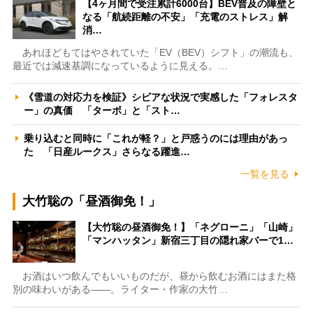
【4ヶ月間で受注累計6000台】BEV普及の障壁と
なる「航続距離の不安」「充電のストレス」解
消…
あれほどもてはやされていた「EV（BEV）シフト」の潮流も、
最近では減速基調になっているように見える。…
《雪道の対応力を検証》シビアな状況で実感した「フォレスタ
ー」の真価 「ターボ」と「スト…
乗り込むと同時に「これが軽？」と戸惑うのには理由があっ
た 「日産ルークス」さらなる躍進…
一覧を見る
大竹聡の「昼酒御免！」
【大竹聡の昼酒御免！】「ネグローニ」「山崎」
「マンハッタン」新宿三丁目の隠れ家バーで1…
お酒はいつ飲んでもいいものだが、昼から飲むお酒にはまた格
別の味わいがある――。ライター・作家の大竹…