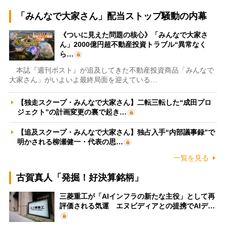
「みんなで大家さん」配当ストップ騒動の内幕
《ついに見えた問題の核心》「みんなで大家さ
ん」2000億円超不動産投資トラブル“異常なく
ら…
本誌『週刊ポスト』が追及してきた不動産投資商品「みんなで
大家さん」がいよいよ最終局面を迎えている…
【独走スクープ・みんなで大家さん】二転三転した“成田プロ
ジェクト”の計画変更の裏で起き…
【追及スクープ・みんなで大家さん】独占入手“内部議事録”で
明かされる柳瀬健一・代表の思…
一覧を見る
古賀真人「発掘！好決算銘柄」
三菱重工が「AIインフラの新たな主役」として再
評価される気運 エヌビディアとの提携でAIデ…