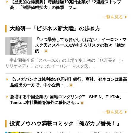
【歴史的な爆騰劇】時価総額10兆円企業が「2連続ストップ
高」「制限値幅拡大」の衝撃 フ…
一覧を見る
大前研一「ビジネス新大陸」の歩き方
「いつ暴発してもおかしくはない」イーロン・マ
スク氏とスペースXが抱えるリスクの数々「絶対
的…
宇宙開発企業「スペースX」の上場で史上初の「兆万長者（ト
リリオネア）」となったイーロン・マスク氏。…
【3メガバンクは純利益5兆円超】銀行、商社、ゼネコンは最高
益続出の一方で、中小企業・…
急増する中国企業の“国籍ロンダリング” SHEIN、TikTok、
Temu…本社機能を海外に移転させ…
一覧を見る
投資ノウハウ満載コミック「俺がカブ番長！」