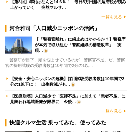
【第8回】年利はなんと14.6％！ 毎日5万円超の延滞税が積み
上がっていく ｜ 突然マルサ…
一覧を見る
河合雅司「人口減少ニッポンの活路」
【「警察官離れ」に歯止めはかかるか？】警察庁
が本気で取り組む「警察組織の構造改革」 実
現…
警察庁が目下、頭を悩ませているのが「警察官不足」だ。警察
官の採用試験の受験者数は10年間で2分の1以…
【安全・安心ニッポンの危機】採用試験受験者数は10年間で2
分の1以下に！ 出生数減がも…
【医療崩壊】人口減少で「医師不足」に加えて「患者不足」に
見舞われ地域医療が限界に 今後…
一覧を見る
快適クルマ生活 乗ってみた、使ってみた