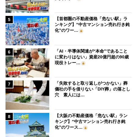
【首都圏の不動産価格「危ない駅」ラ
5
ンキング】“中古マンション売れ行き鈍
化”のワー…
「AI・半導体関連が“本命”であること
6
に変わりはない」資産20億円超の90歳
現役トレー…
「失敗すると取り返しがつかない」葬
7
儀社の手を借りない「DIY葬」の落とし
穴 素人には…
【大阪の不動産価格「危ない駅」ラン
8
キング】“中古マンション売れ行き鈍
化”のワース…