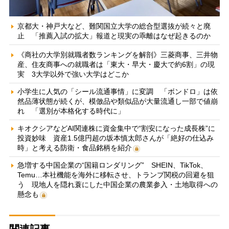
京都大・神戸大など、難関国立大学の総合型選抜が続々と廃
止 「推薦入試の拡大」報道と現実の乖離はなぜ起きるのか
《商社の大学別就職者数ランキングを解剖》三菱商事、三井物
産、住友商事への就職者は「東大・早大・慶大で約6割」の現
実 3大学以外で強い大学はどこか
小学生に人気の「シール流通事情」に変調 「ボンドロ」は依
然品薄状態が続くが、模倣品や類似品が大量流通し一部で値崩
れ 「選別が本格化する時代に」
キオクシアなどAI関連株に資金集中で“割安になった成長株”に
投資妙味 資産1.5億円超の坂本慎太郎さんが「絶好の仕込み
時」と考える防衛・食品銘柄を紹介
急増する中国企業の“国籍ロンダリング” SHEIN、TikTok、
Temu…本社機能を海外に移転させ、トランプ関税の回避を狙
う 現地人を隠れ蓑にした中国企業の農業参入・土地取得への
懸念も