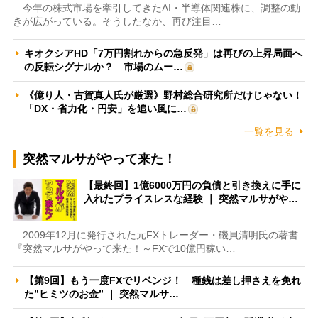
今年の株式市場を牽引してきたAI・半導体関連株に、調整の動
きが広がっている。そうしたなか、再び注目…
キオクシアHD「7万円割れからの急反発」は再びの上昇局面へ
の反転シグナルか？ 市場のムー…
《億り人・古賀真人氏が厳選》野村総合研究所だけじゃない！
「DX・省力化・円安」を追い風に…
一覧を見る
突然マルサがやって来た！
【最終回】1億6000万円の負債と引き換えに手に
入れたプライスレスな経験 ｜ 突然マルサがや…
2009年12月に発行された元FXトレーダー・磯貝清明氏の著書
『突然マルサがやって来た！～FXで10億円稼い…
【第9回】もう一度FXでリベンジ！ 種銭は差し押さえを免れ
た”ヒミツのお金” ｜ 突然マルサ…