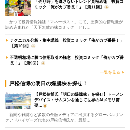
「売り時」を逃さないトレンド見極め術 投資コ
ミック「俺がカブ番長！」【第11回】
かつて投資情報雑誌「マネーポスト」にて、圧倒的な情報量が
詰め込まれた「天下無敵の株コミック」とし…
テクニカル分析・集中講義 投資コミック「俺がカブ番長！」
【第10回】
不透明相場に勝つ信用取引の極意 投資コミック「俺がカブ番
長！」【第9回】
一覧を見る
戸松信博の明日の爆騰株を探せ！
【戸松信博氏「明日の爆騰株」を探せ】トーメン
デバイス：サムスンを通じて世界のAIメモリ需
要…
新聞や雑誌など多数の金融メディアに出演するグローバルリン
クアドバイザーズ代表の戸松信博氏が、最新…