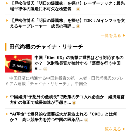
【戸松信博氏「明日の爆騰株」を探せ】レーザーテック：最先
端半導体の製造に不可欠な検査装…
【戸松信博氏「明日の爆騰株」を探せ】TDK：AIインフラを支
えるキープレーヤー 成長の再評…
一覧を見る
田代尚機のチャイナ・リサーチ
中国「Kimi K3」の衝撃に世界はどう対応するの
か？ 米財務長官が検討する「蒸留を行う中国
AI…
中国経済に精通する中国株投資の第一人者・田代尚機氏のプレ
ミアム連載「チャイナ・リサーチ」。中国企…
中国経済“予想外の低成長”で政策のテコ入れ必至か 経済運営
方針の修正で成長加速が予想さ…
“AI革命”で爆発的な需要拡大が見込まれる「CXO」とは何
か？ 高い競争力を持つ中国の医薬品…
一覧を見る