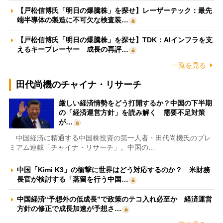
【戸松信博氏「明日の爆騰株」を探せ】レーザーテック：最先
端半導体の製造に不可欠な検査装…
【戸松信博氏「明日の爆騰株」を探せ】TDK：AIインフラを支
えるキープレーヤー 成長の再評…
一覧を見る
田代尚機のチャイナ・リサーチ
厳しい経済情勢をどう打開するか？中国の下半期
の「経済運営方針」を読み解く 需要不足対策
が…
中国経済に精通する中国株投資の第一人者・田代尚機氏のプレ
ミアム連載「チャイナ・リサーチ」。中国の…
中国「Kimi K3」の衝撃に世界はどう対応するのか？ 米財務
長官が検討する「蒸留を行う中国…
中国経済“予想外の低成長”で政策のテコ入れ必至か 経済運営
方針の修正で成長加速が予想さ…