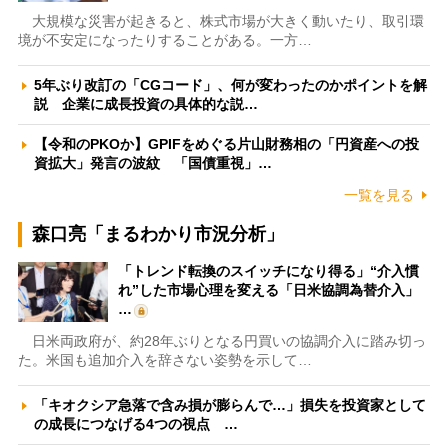
大規模な災害が起きると、株式市場が大きく動いたり、取引環
境が不安定になったりすることがある。一方…
5年ぶり改訂の「CGコード」、何が変わったのかポイントを解
説 企業に成長投資の具体的な説…
【令和のPKOか】GPIFをめぐる片山財務相の「円資産への投
資拡大」発言の波紋 「国債重視」…
一覧を見る
森口亮「まるわかり市況分析」
「トレンド転換のスイッチになり得る」“介入慣
れ”した市場心理を変える「日米協調為替介入」
…
日米両政府が、約28年ぶりとなる円買いの協調介入に踏み切っ
た。米国も追加介入を辞さない姿勢を示して…
「キオクシア急落で含み損が膨らんで…」損失を投資家として
の成長につなげる4つの視点 …