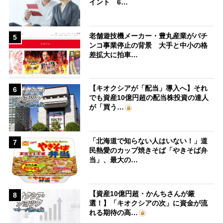
イント 6…
老舗遊技機メーカー・豊丸産業がパチ
5
ンコ事業停止の背景 大手と中小の格
差拡大に拍車…
【キオクシアが「配当」導入へ】それ
6
でも資産10億円超の配当株投資の達人
が「買う…
「北海道で知らない人はいない！」道
7
民熱愛のカップ焼きそば「やきそば弁
当」、最大の…
【資産10億円超・かんちさんが厳
8
選！】「キオクシアの次」に資金が流
れる期待の高…