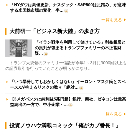
「NYダウは高値更新、ナスダック・S&P500は足踏み」が意味
する米国株市場の変化 半…
一覧を見る
大前研一「ビジネス新大陸」の歩き方
「イラン戦争を利用して儲けている」利益相反と
の批判が強まるトランプファミリーの不正蓄財
疑…
トランプ大統領のファミリー信託が今年1～3月に3000回以上も
の証券取引を行っていたことが明らかになり…
「いつ暴発してもおかしくはない」イーロン・マスク氏とスペ
ースXが抱えるリスクの数々「絶対…
【3メガバンクは純利益5兆円超】銀行、商社、ゼネコンは最高
益続出の一方で、中小企業・…
一覧を見る
投資ノウハウ満載コミック「俺がカブ番長！」