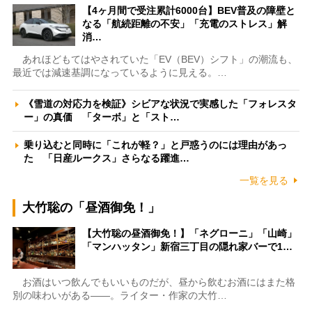
【4ヶ月間で受注累計6000台】BEV普及の障壁と
なる「航続距離の不安」「充電のストレス」解
消…
あれほどもてはやされていた「EV（BEV）シフト」の潮流も、
最近では減速基調になっているように見える。…
《雪道の対応力を検証》シビアな状況で実感した「フォレスタ
ー」の真価 「ターボ」と「スト…
乗り込むと同時に「これが軽？」と戸惑うのには理由があっ
た 「日産ルークス」さらなる躍進…
一覧を見る
大竹聡の「昼酒御免！」
【大竹聡の昼酒御免！】「ネグローニ」「山崎」
「マンハッタン」新宿三丁目の隠れ家バーで1…
お酒はいつ飲んでもいいものだが、昼から飲むお酒にはまた格
別の味わいがある――。ライター・作家の大竹…