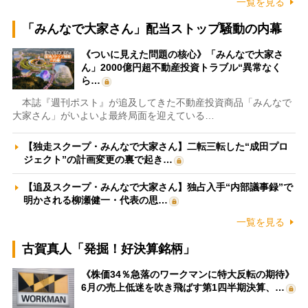
一覧を見る
「みんなで大家さん」配当ストップ騒動の内幕
《ついに見えた問題の核心》「みんなで大家さ
ん」2000億円超不動産投資トラブル“異常なく
ら…
本誌『週刊ポスト』が追及してきた不動産投資商品「みんなで
大家さん」がいよいよ最終局面を迎えている…
【独走スクープ・みんなで大家さん】二転三転した“成田プロ
ジェクト”の計画変更の裏で起き…
【追及スクープ・みんなで大家さん】独占入手“内部議事録”で
明かされる柳瀬健一・代表の思…
一覧を見る
古賀真人「発掘！好決算銘柄」
《株価34％急落のワークマンに特大反転の期待》
6月の売上低迷を吹き飛ばす第1四半期決算、…