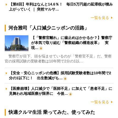
【第8回】年利はなんと14.6％！ 毎日5万円超の延滞税が積み
上がっていく ｜ 突然マルサ…
一覧を見る
河合雅司「人口減少ニッポンの活路」
【「警察官離れ」に歯止めはかかるか？】警察庁
が本気で取り組む「警察組織の構造改革」 実
現…
警察庁が目下、頭を悩ませているのが「警察官不足」だ。警察
官の採用試験の受験者数は10年間で2分の1以…
【安全・安心ニッポンの危機】採用試験受験者数は10年間で2
分の1以下に！ 出生数減がも…
【医療崩壊】人口減少で「医師不足」に加えて「患者不足」に
見舞われ地域医療が限界に 今後…
一覧を見る
快適クルマ生活 乗ってみた、使ってみた