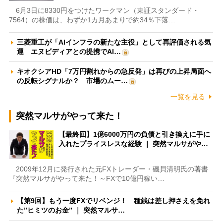
6月3日に8330円をつけたワークマン（東証スタンダード・
7564）の株価は、わずか1カ月あまりで約34％下落…
三菱重工が「AIインフラの新たな主役」として再評価される気
運 エヌビディアとの提携でAI…
キオクシアHD「7万円割れからの急反発」は再びの上昇局面へ
の反転シグナルか？ 市場のムー…
一覧を見る
突然マルサがやって来た！
【最終回】1億6000万円の負債と引き換えに手に
入れたプライスレスな経験 ｜ 突然マルサがや…
2009年12月に発行された元FXトレーダー・磯貝清明氏の著書
『突然マルサがやって来た！～FXで10億円稼い…
【第9回】もう一度FXでリベンジ！ 種銭は差し押さえを免れ
た”ヒミツのお金” ｜ 突然マルサ…