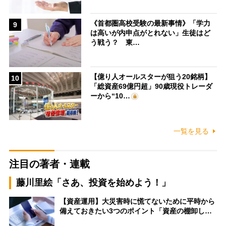
《首都圏高校受験の最新事情》「学力
9
は高いが内申点がとれない」生徒はど
う戦う？ 東…
【億り人オールスターが狙う20銘柄】
10
「総資産69億円超」90歳現役トレーダ
ーから“10…
一覧を見る
注目の著者・連載
藤川里絵「さあ、投資を始めよう！」
【資産運用】大災害時に慌てないために平時から
備えておきたい3つのポイント「資産の棚卸し…