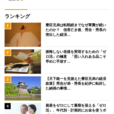
ランキング
豊臣兄弟は転戦続きでなぜ軍費が続い
1
たのか？ 信長亡き後、秀吉・秀長の
突出した経済…
後悔しない老後を実現するための「ゼ
2
ロ活」の極意 「思い入れある品こそ
早めに手放す…
【天下統一を見据えた豊臣兄弟の経済
3
政策】秀吉が弟・秀長を紀伊に転封し
た納得の事情…
資産をゼロにして最期を迎える「ゼロ
4
活」、年代別・計画的にお金を使うポ