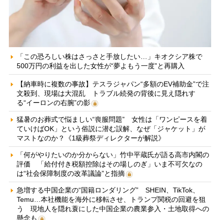
「この恐ろしい株はさっさと手放したい…」キオクシア株で
500万円の利益を出した女性が“夢よもう一度”と再購入
【納車時に複数の事故】テスラジャパン“多額のEV補助金”で注
文殺到、現場は大混乱 トラブル続発の背後に見え隠れす
る“イーロンの右腕”の影
猛暑のお葬式で悩ましい“喪服問題” 女性は「ワンピースを着
ていけばOK」という俗説に潜む誤解、なぜ「ジャケット」が
マストなのか？《1級葬祭ディレクターが解説》
「何がやりたいのか分からない」竹中平蔵氏が語る高市内閣の
評価 「給付付き税額控除はその場しのぎ」いま不可欠なの
は“社会保障制度の改革議論”と指摘
急増する中国企業の“国籍ロンダリング” SHEIN、TikTok、
Temu…本社機能を海外に移転させ、トランプ関税の回避を狙
う 現地人を隠れ蓑にした中国企業の農業参入・土地取得への
懸念も