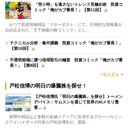
「売り時」を逃さないトレンド見極め術 投資コ
ミック「俺がカブ番長！」【第11回】
かつて投資情報雑誌「マネーポスト」にて、圧倒的な情報量が
詰め込まれた「天下無敵の株コミック」とし…
テクニカル分析・集中講義 投資コミック「俺がカブ番長！」
【第10回】
不透明相場に勝つ信用取引の極意 投資コミック「俺がカブ番
長！」【第9回】
一覧を見る
戸松信博の明日の爆騰株を探せ！
【戸松信博氏「明日の爆騰株」を探せ】トーメン
デバイス：サムスンを通じて世界のAIメモリ需
要…
新聞や雑誌など多数の金融メディアに出演するグローバルリン
クアドバイザーズ代表の戸松信博氏が、最新…