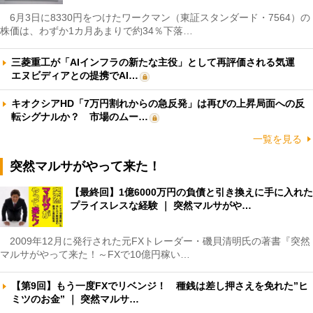
6月3日に8330円をつけたワークマン（東証スタンダード・7564）の
株価は、わずか1カ月あまりで約34％下落…
三菱重工が「AIインフラの新たな主役」として再評価される気運
エヌビディアとの提携でAI…
キオクシアHD「7万円割れからの急反発」は再びの上昇局面への反
転シグナルか？ 市場のムー…
一覧を見る
突然マルサがやって来た！
【最終回】1億6000万円の負債と引き換えに手に入れた
プライスレスな経験 ｜ 突然マルサがや…
2009年12月に発行された元FXトレーダー・磯貝清明氏の著書『突然
マルサがやって来た！～FXで10億円稼い…
【第9回】もう一度FXでリベンジ！ 種銭は差し押さえを免れた”ヒ
ミツのお金” ｜ 突然マルサ…