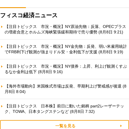
フィスコ経済ニュース
【注目トピックス 市況・概況】NY原油先物：反落、OPECプラス
の増産合意とホルムズ海峡緊張緩和期待で売り優勢 (8月8日 9:21)
【注目トピックス 市況・概況】NY金先物：反発、弱い米雇用統計
でFRB利下げ観測が強まりドル安・金利低下が支援 (8月8日 9:19)
【注目トピックス 市況・概況】NY債券：上昇、利上げ観測くすぶ
るなか金利は低下 (8月8日 9:16)
【海外市場動向】米国株式市場は反発、早期利上げ警戒感が後退 (8
月8日 8:04)
【注目トピックス 日本株】前日に動いた銘柄 part2レーザーテッ
ク、TOWA、日本タングステンなど (8月8日 7:32)
一覧を見る