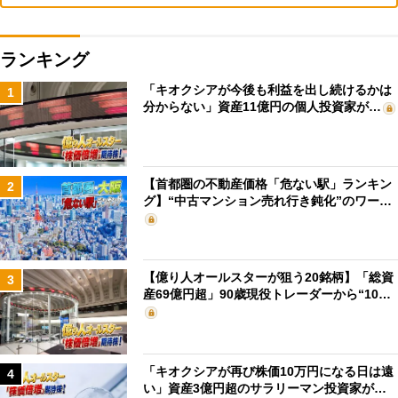
ランキング
「キオクシアが今後も利益を出し続けるかは
1
分からない」資産11億円の個人投資家が…
【首都圏の不動産価格「危ない駅」ランキン
2
グ】“中古マンション売れ行き鈍化”のワー…
【億り人オールスターが狙う20銘柄】「総資
3
産69億円超」90歳現役トレーダーから“10…
「キオクシアが再び株価10万円になる日は遠
4
い」資産3億円超のサラリーマン投資家が…