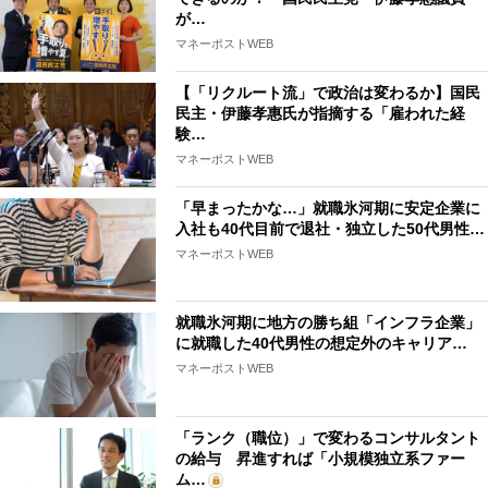
が…
マネーポストWEB
【「リクルート流」で政治は変わるか】国民
民主・伊藤孝惠氏が指摘する「雇われた経
験…
マネーポストWEB
「早まったかな…」就職氷河期に安定企業に
入社も40代目前で退社・独立した50代男性…
マネーポストWEB
就職氷河期に地方の勝ち組「インフラ企業」
に就職した40代男性の想定外のキャリア…
マネーポストWEB
「ランク（職位）」で変わるコンサルタント
の給与 昇進すれば「小規模独立系ファー
ム…