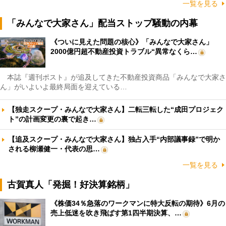
一覧を見る
「みんなで大家さん」配当ストップ騒動の内幕
《ついに見えた問題の核心》「みんなで大家さん」
2000億円超不動産投資トラブル“異常なくら…
本誌『週刊ポスト』が追及してきた不動産投資商品「みんなで大家さ
ん」がいよいよ最終局面を迎えている…
【独走スクープ・みんなで大家さん】二転三転した“成田プロジェク
ト”の計画変更の裏で起き…
【追及スクープ・みんなで大家さん】独占入手“内部議事録”で明か
される柳瀬健一・代表の思…
一覧を見る
古賀真人「発掘！好決算銘柄」
《株価34％急落のワークマンに特大反転の期待》6月の
売上低迷を吹き飛ばす第1四半期決算、…