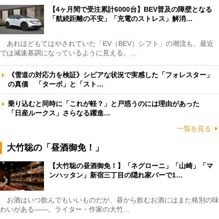
【4ヶ月間で受注累計6000台】BEV普及の障壁となる
「航続距離の不安」「充電のストレス」解消…
あれほどもてはやされていた「EV（BEV）シフト」の潮流も、最近
では減速基調になっているように見える。…
《雪道の対応力を検証》シビアな状況で実感した「フォレスター」
の真価 「ターボ」と「スト…
乗り込むと同時に「これが軽？」と戸惑うのには理由があった
「日産ルークス」さらなる躍進…
一覧を見る
大竹聡の「昼酒御免！」
【大竹聡の昼酒御免！】「ネグローニ」「山崎」「マ
ンハッタン」新宿三丁目の隠れ家バーで1…
お酒はいつ飲んでもいいものだが、昼から飲むお酒にはまた格別の味
わいがある――。ライター・作家の大竹…