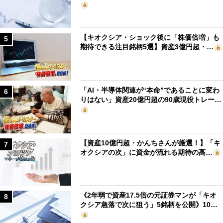
【キオクシア・ショック後に「株価倍増」も
5
期待できる注目銘柄5選】資産3億円超・…
「AI・半導体関連が“本命”であることに変わ
6
りはない」資産20億円超の90歳現役トレー…
【資産10億円超・かんちさんが厳選！】「キ
7
オクシアの次」に資金が流れる期待の高…
《2年弱で資産17.5倍の元証券マンが「キオ
8
クシア急落で次に狙う」5銘柄を公開》10…