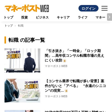
ログイン
トップ
投資
ビジネス
キャリア
ライフ
マネー
トップ
転職
転職 の記事一覧
「引き抜き」「一時金」「ロック期
間」…高年収コンサル転職市場の見え
にくい攻防
マネーポストWEB
【コンサル業界で転職が多い背景】案
件がないと「アベる」 “永遠のシニコ
ン”の現実…
マネーポストWEB