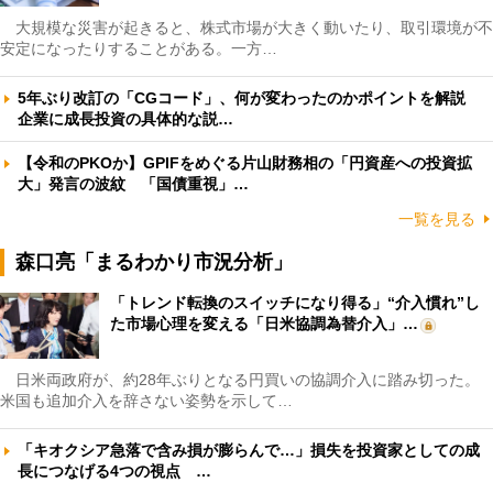
大規模な災害が起きると、株式市場が大きく動いたり、取引環境が不
安定になったりすることがある。一方…
5年ぶり改訂の「CGコード」、何が変わったのかポイントを解説
企業に成長投資の具体的な説…
【令和のPKOか】GPIFをめぐる片山財務相の「円資産への投資拡
大」発言の波紋 「国債重視」…
一覧を見る
森口亮「まるわかり市況分析」
「トレンド転換のスイッチになり得る」“介入慣れ”し
た市場心理を変える「日米協調為替介入」…
日米両政府が、約28年ぶりとなる円買いの協調介入に踏み切った。
米国も追加介入を辞さない姿勢を示して…
「キオクシア急落で含み損が膨らんで…」損失を投資家としての成
長につなげる4つの視点 …