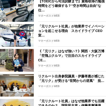
【TOEICから司法試験まで】資格取得の勉強
時間をどう確保する？“空き時間は自由”な
仕…
マネーポストWEB
「元リクルート社員」が他業界でイノベーシ
ョンを起こせる理由 スカイドライブ CEO
室…
マネーポストWEB
《「元リク」はなぜ強い？》関西・大阪万博
「空飛ぶクルマ」で注目のスカイドライブ
CE…
マネーポストWEB
リクルート出身参院議員・伊藤孝惠が感じた
「元リク」が受ける“世間からの逆風” 批…
マネーポストWEB
「元リクルート社員」はなぜ他業界でも活躍
できるのか？ 国民民主党・伊藤孝惠議員