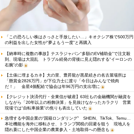
「この恐ろしい株はさっさと手放したい…」キオクシア株で500万円
の利益を出した女性が“夢よもう一度”と再購入
【納車時に複数の事故】テスラジャパン“多額のEV補助金”で注文殺
到、現場は大混乱 トラブル続発の背後に見え隠れする“イーロンの
右腕”の影
【土俵に埋まるカネ】大の里、豊昇龍が黒星続きの名古屋場所は
「懸賞金2826万円」が下位力士に渡り「今日はみんなで焼肉
だ！」 金星4個配給で協会は年96万円の支出増に
【クレジット決済代行・全東信が破産】63社もの金融機関が融資を
しながら「20年以上の粉飾決算」を見抜けなかったカラクリ 営業
現場では“自転車操業”の焦りも表出していた
急増する中国企業の“国籍ロンダリング” SHEIN、TikTok、Temu…
本社機能を海外に移転させ、トランプ関税の回避を狙う 現地人を
隠れ蓑にした中国企業の農業参入・土地取得への懸念も