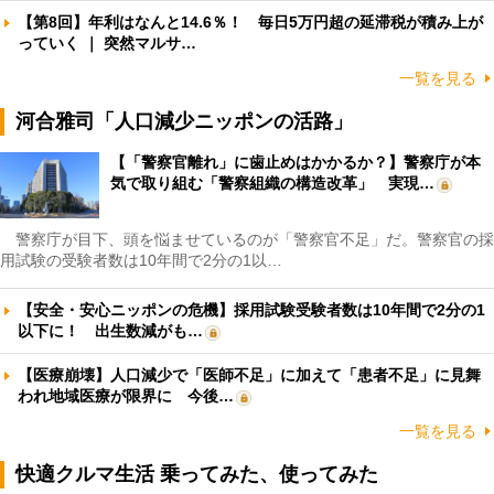
【第8回】年利はなんと14.6％！ 毎日5万円超の延滞税が積み上が
っていく ｜ 突然マルサ…
一覧を見る
河合雅司「人口減少ニッポンの活路」
【「警察官離れ」に歯止めはかかるか？】警察庁が本
気で取り組む「警察組織の構造改革」 実現…
警察庁が目下、頭を悩ませているのが「警察官不足」だ。警察官の採
用試験の受験者数は10年間で2分の1以…
【安全・安心ニッポンの危機】採用試験受験者数は10年間で2分の1
以下に！ 出生数減がも…
【医療崩壊】人口減少で「医師不足」に加えて「患者不足」に見舞
われ地域医療が限界に 今後…
一覧を見る
快適クルマ生活 乗ってみた、使ってみた