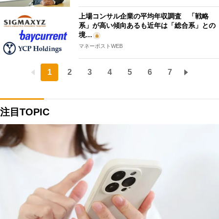
上場コンサル企業の平均年収調査 「戦略
系」が高い傾向あるも近年は「総合系」との
境…
マネーポストWEB
1
2
3
4
5
6
7
注目TOPIC