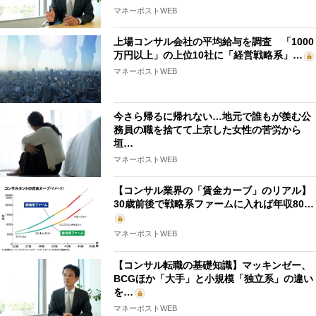
マネーポストWEB
上場コンサル会社の平均給与を調査 「1000
万円以上」の上位10社に「経営戦略系」…
マネーポストWEB
今さら帰るに帰れない…地元で誰もが羨む公
務員の職を捨てて上京した女性の苦労から
垣…
マネーポストWEB
【コンサル業界の「賃金カーブ」のリアル】
30歳前後で戦略系ファームに入れば年収80…
マネーポストWEB
【コンサル転職の基礎知識】マッキンゼー、
BCGほか「大手」と小規模「独立系」の違い
を…
マネーポストWEB