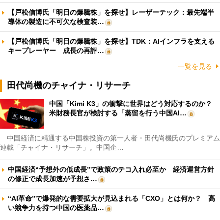
【戸松信博氏「明日の爆騰株」を探せ】レーザーテック：最先端半
導体の製造に不可欠な検査装…
【戸松信博氏「明日の爆騰株」を探せ】TDK：AIインフラを支える
キープレーヤー 成長の再評…
一覧を見る
田代尚機のチャイナ・リサーチ
中国「Kimi K3」の衝撃に世界はどう対応するのか？
米財務長官が検討する「蒸留を行う中国AI…
中国経済に精通する中国株投資の第一人者・田代尚機氏のプレミアム
連載「チャイナ・リサーチ」。中国企…
中国経済“予想外の低成長”で政策のテコ入れ必至か 経済運営方針
の修正で成長加速が予想さ…
“AI革命”で爆発的な需要拡大が見込まれる「CXO」とは何か？ 高
い競争力を持つ中国の医薬品…