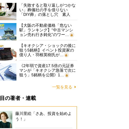
「失敗すると取り返しがつかな
い」葬儀社の手を借りない
「DIY葬」の落とし穴 素人
に…
【大阪の不動産価格「危ない
駅」ランキング】“中古マンシ
ョン売れ行き鈍化”のワー…
【キオクシア・ショックの後に
狙う5銘柄】イベント投資家の
億り人・羽根英樹氏が…
《2年弱で資産17.5倍の元証券
マンが「キオクシア急落で次に
狙う」5銘柄を公開》1…
一覧を見る
目の著者・連載
藤川里絵「さあ、投資を始めよ
う！」