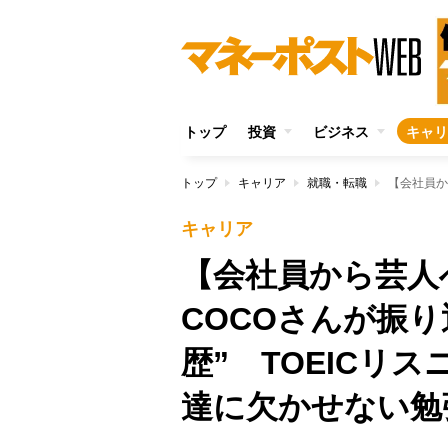
トップ
投資
ビジネス
キャリ
トップ
キャリア
就職・転職
キャリア
【会社員から芸人へ
COCOさんが振
歴” TOEICリ
達に欠かせない勉