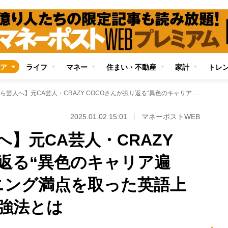
ア
ライフ
マネー
住まい・不動産
家計
トレ
【会社員から芸人へ】元CA芸人・CRAZY COCOさんが振り返る“異色のキャリア遍歴” TOEICリスニング満点を取った英語上達に欠かせない勉強法とは
2025.01.02 15:01
マネーポストWEB
】元CA芸人・CRAZY
り返る“異色のキャリア遍
スニング満点を取った英語上
強法とは