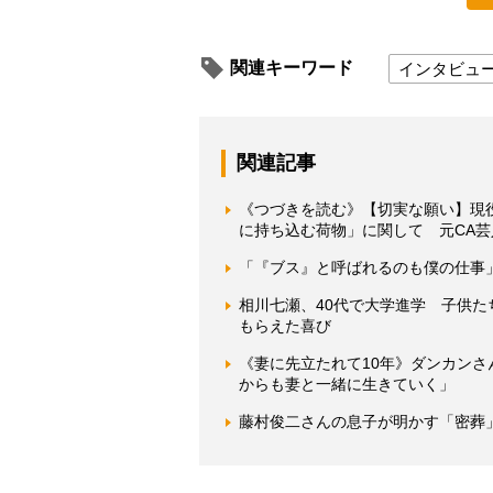
関連キーワード
インタビュ
関連記事
《つづきを読む》【切実な願い】現
に持ち込む荷物」に関して 元CA芸人
「『ブス』と呼ばれるのも僕の仕事
相川七瀬、40代で大学進学 子供
もらえた喜び
《妻に先立たれて10年》ダンカン
からも妻と一緒に生きていく」
藤村俊二さんの息子が明かす「密葬