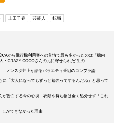
ー
上田千春
芸能人
転職
役CAから飛行機利用客への苦情で最も多かったのは「機内
・CRAZY COCOさんの元に寄せられた“生の…
」 ノンスタ井上が語るバラエティ番組のコンプラ論
たちに「大人になってもずっと勉強ってするんだね」と思って
さんが告白する今の心境 衣類や持ち物は全く処分せず「これ
」しかできなかった理由