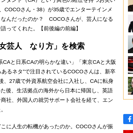
ンダント（CA）という異色の経歴を持つお笑い
下、COCOさん・38）が35歳でエンターテインメ
なんだったのか？ COCOさんが、芸人になる
で語ってくれた。【前後編の前編】
女芸人 なり方」を検索
CAと日系CAの明らかな違い」「東京CAと大阪
るあるネタ”で注目されているCOCOさんは、新卒
後、27歳で外資系航空会社に入社し、CAに転身
めた後、生活拠点の海外から日本に帰国し、英語
合商社、外国人の就労サポート会社を経て、エン
た。
こに人生の転機があったのか。COCOさんが振