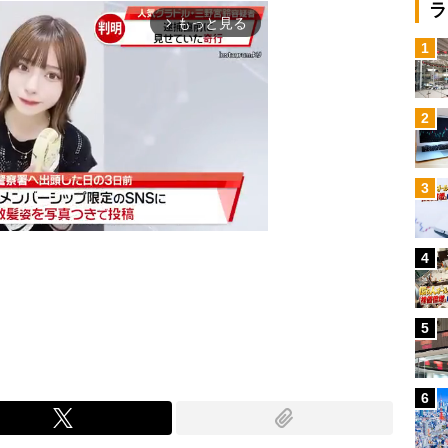
ラ
もっと見る
arrow_forward_ios
1
2
3
4
Mute
5
6