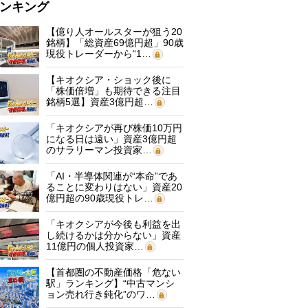
ンキング
【億り人オールスターが狙う20
銘柄】「総資産69億円超」90歳
現役トレーダーから“1…
【キオクシア・ショック後に
「株価倍増」も期待できる注目
銘柄5選】資産3億円超…
「キオクシアが再び株価10万円
になる日は遠い」資産3億円超
のサラリーマン投資家…
「AI・半導体関連が“本命”であ
ることに変わりはない」資産20
億円超の90歳現役トレ…
「キオクシアが今後も利益を出
し続けるかは分からない」資産
11億円の個人投資家…
【首都圏の不動産価格「危ない
駅」ランキング】“中古マンシ
ョン売れ行き鈍化”のワ…