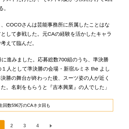
る。
、COCOさんは芸能事務所に所属したことはな
として参戦した。元CAの経験を活かしたキャラ
で考えて臨んだ。
勝に進みました。応募総数700組のうち、準決勝
１人として準決勝の会場・新宿ルミネ the よし
準決勝の舞台が終わった後、スーツ姿の人が近く
した。名刺をもらうと『吉本興業』の人でした」
生回数596万のCAネタ回も
2
3
4