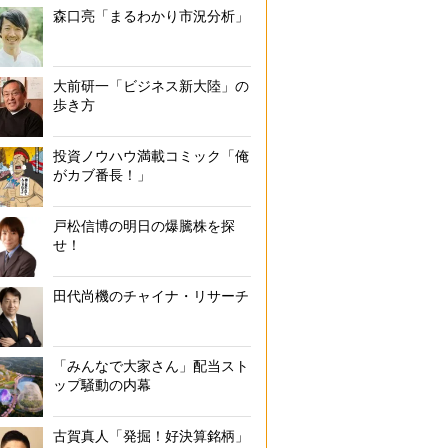
森口亮「まるわかり市況分析」
大前研一「ビジネス新大陸」の
歩き方
投資ノウハウ満載コミック「俺
がカブ番長！」
戸松信博の明日の爆騰株を探
せ！
田代尚機のチャイナ・リサーチ
「みんなで大家さん」配当スト
ップ騒動の内幕
古賀真人「発掘！好決算銘柄」