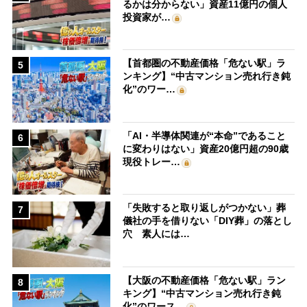
るかは分からない」資産11億円の個人
投資家が…
【首都圏の不動産価格「危ない駅」ラ
5
ンキング】“中古マンション売れ行き鈍
化”のワー…
「AI・半導体関連が“本命”であること
6
に変わりはない」資産20億円超の90歳
現役トレー…
「失敗すると取り返しがつかない」葬
7
儀社の手を借りない「DIY葬」の落とし
穴 素人には…
【大阪の不動産価格「危ない駅」ラン
8
キング】“中古マンション売れ行き鈍
化”のワース…