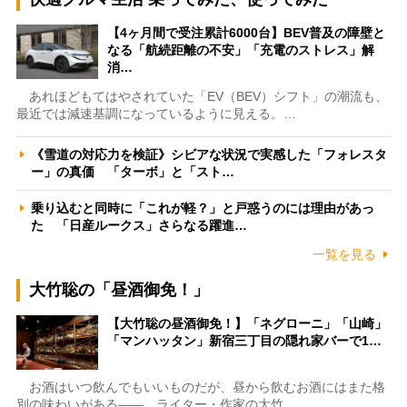
【4ヶ月間で受注累計6000台】BEV普及の障壁と
なる「航続距離の不安」「充電のストレス」解
消…
あれほどもてはやされていた「EV（BEV）シフト」の潮流も、
最近では減速基調になっているように見える。…
《雪道の対応力を検証》シビアな状況で実感した「フォレスタ
ー」の真価 「ターボ」と「スト…
乗り込むと同時に「これが軽？」と戸惑うのには理由があっ
た 「日産ルークス」さらなる躍進…
一覧を見る
大竹聡の「昼酒御免！」
【大竹聡の昼酒御免！】「ネグローニ」「山崎」
「マンハッタン」新宿三丁目の隠れ家バーで1…
お酒はいつ飲んでもいいものだが、昼から飲むお酒にはまた格
別の味わいがある――。ライター・作家の大竹…