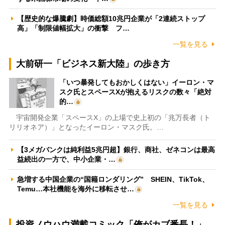
【歴史的な爆騰劇】時価総額10兆円企業が「2連続ストップ
高」「制限値幅拡大」の衝撃 フ…
一覧を見る
大前研一「ビジネス新大陸」の歩き方
「いつ暴発してもおかしくはない」イーロン・マ
スク氏とスペースXが抱えるリスクの数々「絶対
的…
宇宙開発企業「スペースX」の上場で史上初の「兆万長者（ト
リリオネア）」となったイーロン・マスク氏。…
【3メガバンクは純利益5兆円超】銀行、商社、ゼネコンは最高
益続出の一方で、中小企業・…
急増する中国企業の“国籍ロンダリング” SHEIN、TikTok、
Temu…本社機能を海外に移転させ…
一覧を見る
投資ノウハウ満載コミック「俺がカブ番長！」