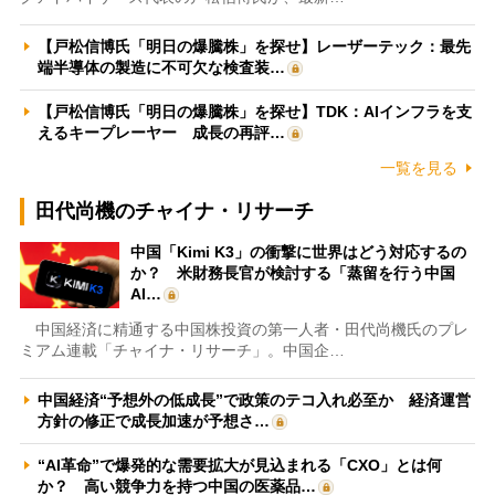
【戸松信博氏「明日の爆騰株」を探せ】レーザーテック：最先
端半導体の製造に不可欠な検査装…
【戸松信博氏「明日の爆騰株」を探せ】TDK：AIインフラを支
えるキープレーヤー 成長の再評…
一覧を見る
田代尚機のチャイナ・リサーチ
中国「Kimi K3」の衝撃に世界はどう対応するの
か？ 米財務長官が検討する「蒸留を行う中国
AI…
中国経済に精通する中国株投資の第一人者・田代尚機氏のプレ
ミアム連載「チャイナ・リサーチ」。中国企…
中国経済“予想外の低成長”で政策のテコ入れ必至か 経済運営
方針の修正で成長加速が予想さ…
“AI革命”で爆発的な需要拡大が見込まれる「CXO」とは何
か？ 高い競争力を持つ中国の医薬品…