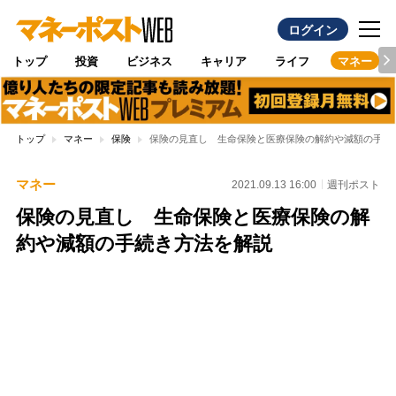
ログイン
トップ
投資
ビジネス
キャリア
ライフ
マネー
トップ
マネー
保険
保険の見直し 生命保険と医療保険の解約や減額の手続
マネー
2021.09.13 16:00
週刊ポスト
保険の見直し 生命保険と医療保険の解
約や減額の手続き方法を解説
Loaded
:
96.26%
/
Unmute