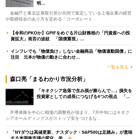
明…
金融庁と東京証券取引所が共同で策定している上場企業の経営
や取締役会のあり方を定める「コーポレート…
【令和のPKOか】GPIFをめぐる片山財務相の「円資産への投
資拡大」発言の波紋 「国債重視」…
インフレでも「物価負け」しない金融商品「物価連動国債」に
注目 元本が物価の動きに合わせ…
一覧を見る
森口亮「まるわかり市況分析」
「キオクシア急落で含み損が膨らんで…」損失を
投資家としての成長につなげる4つの視点 「…
半導体株を中心に相場の調整色が強まり、7月中旬にはキオク
シアホールディングスがストップ安をつけるな…
「NYダウは高値更新、ナスダック・S&P500は足踏み」が意味
する米国株市場の変化 半…