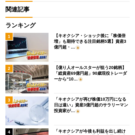
関連記事
ランキング
【キオクシア・ショック後に「株価倍
1
増」も期待できる注目銘柄5選】資産3
億円超・…
【億り人オールスターが狙う20銘柄】
2
「総資産69億円超」90歳現役トレーダ
ーから“10…
「キオクシアが再び株価10万円になる
3
日は遠い」資産3億円超のサラリーマン
投資家が…
「キオクシアが今後も利益を出し続け
4