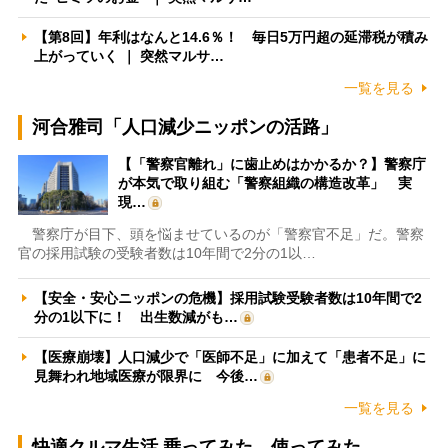
【第8回】年利はなんと14.6％！ 毎日5万円超の延滞税が積み
上がっていく ｜ 突然マルサ…
一覧を見る
河合雅司「人口減少ニッポンの活路」
【「警察官離れ」に歯止めはかかるか？】警察庁
が本気で取り組む「警察組織の構造改革」 実
現…
警察庁が目下、頭を悩ませているのが「警察官不足」だ。警察
官の採用試験の受験者数は10年間で2分の1以…
【安全・安心ニッポンの危機】採用試験受験者数は10年間で2
分の1以下に！ 出生数減がも…
【医療崩壊】人口減少で「医師不足」に加えて「患者不足」に
見舞われ地域医療が限界に 今後…
一覧を見る
快適クルマ生活 乗ってみた、使ってみた