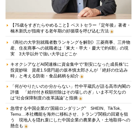
【75歳をすぎたらやめること】ベストセラー『定年後』著者・
楠木新氏が指南する老年期の好循環を呼び込む方法
《商社の大学別就職者数ランキングを解剖》三菱商事、三井物
産、住友商事への就職者は「東大・早大・慶大で約6割」の現
実 3大学以外で強い大学はどこか
キオクシアなどAI関連株に資金集中で“割安になった成長株”に
投資妙味 資産1.5億円超の坂本慎太郎さんが「絶好の仕込み
時」と考える防衛・食品銘柄を紹介
「何がやりたいのか分からない」竹中平蔵氏が語る高市内閣の
評価 「給付付き税額控除はその場しのぎ」いま不可欠なの
は“社会保障制度の改革議論”と指摘
急増する中国企業の“国籍ロンダリング” SHEIN、TikTok、
Temu…本社機能を海外に移転させ、トランプ関税の回避を狙
う 現地人を隠れ蓑にした中国企業の農業参入・土地取得への
懸念も