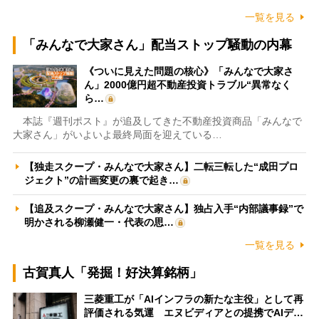
一覧を見る
「みんなで大家さん」配当ストップ騒動の内幕
《ついに見えた問題の核心》「みんなで大家さ
ん」2000億円超不動産投資トラブル“異常なく
ら…
本誌『週刊ポスト』が追及してきた不動産投資商品「みんなで
大家さん」がいよいよ最終局面を迎えている…
【独走スクープ・みんなで大家さん】二転三転した“成田プロ
ジェクト”の計画変更の裏で起き…
【追及スクープ・みんなで大家さん】独占入手“内部議事録”で
明かされる柳瀬健一・代表の思…
一覧を見る
古賀真人「発掘！好決算銘柄」
三菱重工が「AIインフラの新たな主役」として再
評価される気運 エヌビディアとの提携でAIデ…