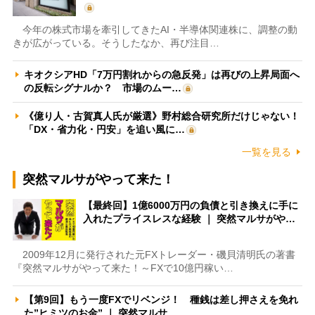
今年の株式市場を牽引してきたAI・半導体関連株に、調整の動
きが広がっている。そうしたなか、再び注目…
キオクシアHD「7万円割れからの急反発」は再びの上昇局面へ
の反転シグナルか？ 市場のムー…
《億り人・古賀真人氏が厳選》野村総合研究所だけじゃない！
「DX・省力化・円安」を追い風に…
一覧を見る
突然マルサがやって来た！
【最終回】1億6000万円の負債と引き換えに手に
入れたプライスレスな経験 ｜ 突然マルサがや…
2009年12月に発行された元FXトレーダー・磯貝清明氏の著書
『突然マルサがやって来た！～FXで10億円稼い…
【第9回】もう一度FXでリベンジ！ 種銭は差し押さえを免れ
た”ヒミツのお金” ｜ 突然マルサ…