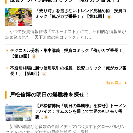
「売り時」を逃さないトレンド見極め術 投資コ
ミック「俺がカブ番長！」【第11回】
かつて投資情報雑誌「マネーポスト」にて、圧倒的な情報量が
詰め込まれた「天下無敵の株コミック」とし…
テクニカル分析・集中講義 投資コミック「俺がカブ番長！」
【第10回】
不透明相場に勝つ信用取引の極意 投資コミック「俺がカブ番
長！」【第9回】
一覧を見る
戸松信博の明日の爆騰株を探せ！
【戸松信博氏「明日の爆騰株」を探せ】トーメン
デバイス：サムスンを通じて世界のAIメモリ需
要…
新聞や雑誌など多数の金融メディアに出演するグローバルリン
クアドバイザーズ代表の戸松信博氏が、最新…